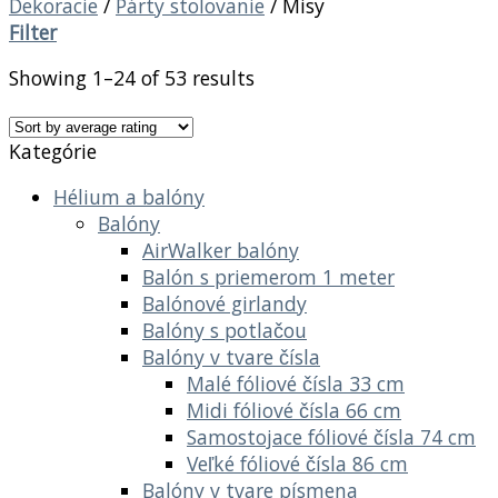
Dekoracie
/
Párty stolovanie
/
Misy
Filter
Showing 1–24 of 53 results
Kategórie
Hélium a balóny
Balóny
AirWalker balóny
Balón s priemerom 1 meter
Balónové girlandy
Balóny s potlačou
Balóny v tvare čísla
Malé fóliové čísla 33 cm
Midi fóliové čísla 66 cm
Samostojace fóliové čísla 74 cm
Veľké fóliové čísla 86 cm
Balóny v tvare písmena