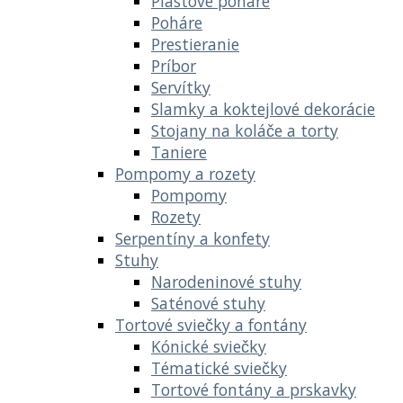
Plastové poháre
Poháre
Prestieranie
Príbor
Servítky
Slamky a koktejlové dekorácie
Stojany na koláče a torty
Taniere
Pompomy a rozety
Pompomy
Rozety
Serpentíny a konfety
Stuhy
Narodeninové stuhy
Saténové stuhy
Tortové sviečky a fontány
Kónické sviečky
Tématické sviečky
Tortové fontány a prskavky