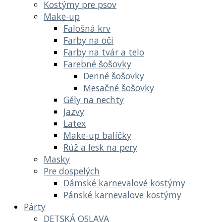
Kostýmy pre psov
Make-up
Falošná krv
Farby na oči
Farby na tvár a telo
Farebné šošovky
Denné šošovky
Mesačné šošovky
Gély na nechty
Jazvy
Latex
Make-up balíčky
Rúž a lesk na pery
Masky
Pre dospelých
Dámské karnevalové kostýmy
Pánské karnevalove kostýmy
Párty
DETSKÁ OSLAVA