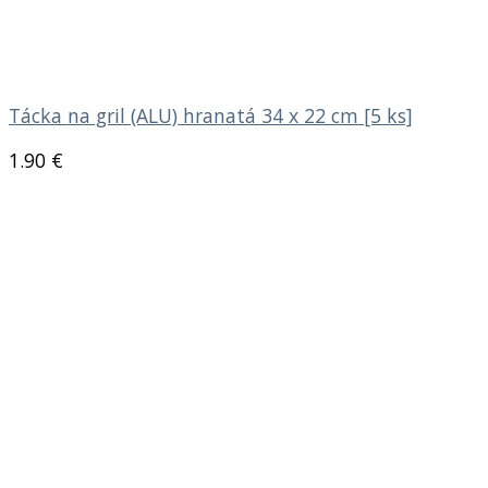
Tácka na gril (ALU) hranatá 34 x 22 cm [5 ks]
1.90
€