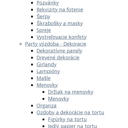
Pozvánky
Rekvizity na fotenie
Šerpy
Škrabošky a masky
Spreje
Vystreľovacie konfety
Party výzdoba - Dekoracie
Dekoratívne panely
Drevené dekorácie
Girlandy
Lampióny
Mašle
Menovky
Držiak na menovky
Menovky
Organza
Ozdoby a dekorácie na tortu
Figúrky na tortu
Jedlý papier na tortu