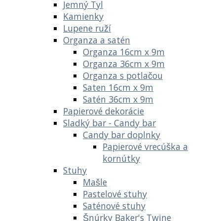
Jemný Tyl
Kamienky
Lupene ruží
Organza a satén
Organza 16cm x 9m
Organza 36cm x 9m
Organza s potlačou
Saten 16cm x 9m
Satén 36cm x 9m
Papierové dekorácie
Sladký bar - Candy bar
Candy bar doplnky
Papierové vrecúška a
kornútky
Stuhy
Mašle
Pastelové stuhy
Saténové stuhy
Šnúrky Baker's Twine