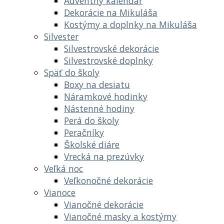
Adventný kalendár
Dekorácie na Mikuláša
Kostýmy a doplnky na Mikuláša
Silvester
Silvestrovské dekorácie
Silvestrovské doplnky
Späť do školy
Boxy na desiatu
Náramkové hodinky
Nástenné hodiny
Perá do školy
Peračníky
Školské diáre
Vrecká na prezúvky
Veľká noc
Veľkonočné dekorácie
Vianoce
Vianočné dekorácie
Vianočné masky a kostýmy