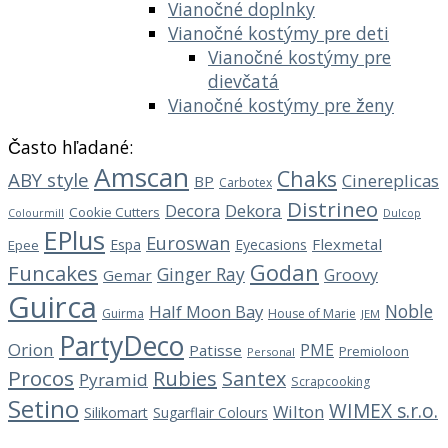
Vianočné doplnky
Vianočné kostýmy pre deti
Vianočné kostýmy pre
dievčatá
Vianočné kostýmy pre ženy
Často hľadané:
Amscan
Chaks
ABY style
Cinereplicas
BP
Carbotex
Distrineo
Decora
Dekora
Cookie Cutters
Dulcop
Colourmill
EPlus
Euroswan
Flexmetal
Espa
Eyecasions
Epee
Godan
Funcakes
Ginger Ray
Groovy
Gemar
Guirca
Noble
Half Moon Bay
Guirma
House of Marie
JEM
PartyDeco
Orion
PME
Patisse
Premioloon
Personal
Procos
Rubies
Santex
Pyramid
Scrapcooking
Setino
WIMEX s.r.o.
Wilton
Silikomart
Sugarflair Colours