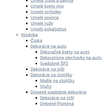
Umelá tráva a bavlna
Umelé kvety mix
Umelé orchidey
Umelé pivónie
Umelé ruže
Umelý eukalyptus
Výzdoba
Čipka
Dekorácie na auto
Dekoračné kvety na auto
Dekoratívne plechovky na auto
Svadobné ŠPZ
Dekorácie na stôl
Dekorácie na stoličky
Mašle na stoličky
Stuhy
Drevené svadobné dekorácie
Dekorácie na stôl
Drevené Písmená