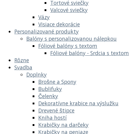
Tortové sviečky
Valcové sviečky
Vázy
Visiace dekorácie
Personalizované produkty
Balóny s personalizovanou nálepkou
Fóliové balóny s textom
Fóliové balóny - Srdcia s textom
Rôzne
Svadba
Doplnky
Brošne a Spony
Bublifuky
Čelenky
Dekoratívne krabice na výslužku
Drevené štipce
Kniha hostí
Krabičky na darčeky
Krabičky na peniaze