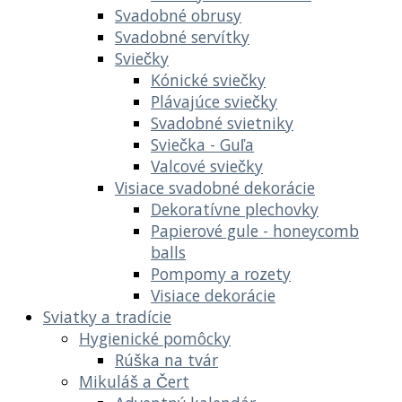
Svadobné obrusy
Svadobné servítky
Sviečky
Kónické sviečky
Plávajúce sviečky
Svadobné svietniky
Sviečka - Guľa
Valcové sviečky
Visiace svadobné dekorácie
Dekoratívne plechovky
Papierové gule - honeycomb
balls
Pompomy a rozety
Visiace dekorácie
Sviatky a tradície
Hygienické pomôcky
Rúška na tvár
Mikuláš a Čert