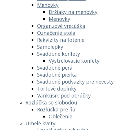
Menovky
Držiaky na menovky
Menovky
Organzové vrecúška
Označenie stola
Rekvizity na fotenie
Samolepky
Svadobné konfety
Vystreľovacie konfety
Svadobné perá
Svadobné pierka
Svadobné podväzky pre nevesty
Tortové doplnky
Vankúšik pod obrúčky
Rozlúčka so slobodou
Rozlúčka pre ňu
Oblečenie
Umelé kvety