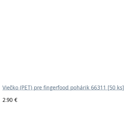
Viečko (PET) pre fingerfood pohárik 66311 [50 ks]
2.90
€