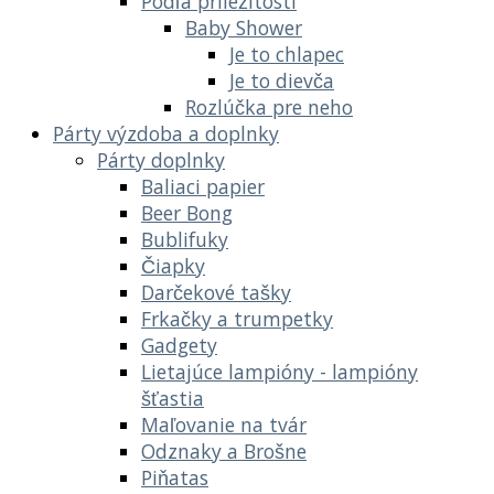
Podľa príležitostí
Baby Shower
Je to chlapec
Je to dievča
Rozlúčka pre neho
Párty výzdoba a doplnky
Párty doplnky
Baliaci papier
Beer Bong
Bublifuky
Čiapky
Darčekové tašky
Frkačky a trumpetky
Gadgety
Lietajúce lampióny - lampióny
šťastia
Maľovanie na tvár
Odznaky a Brošne
Piňatas