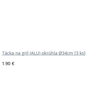
Tácka na gril (ALU) okrúhla Ø34cm [3 ks]
1.90
€