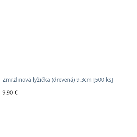
Zmrzlinová lyžička (drevená) 9,3cm [500 ks]
9.90
€