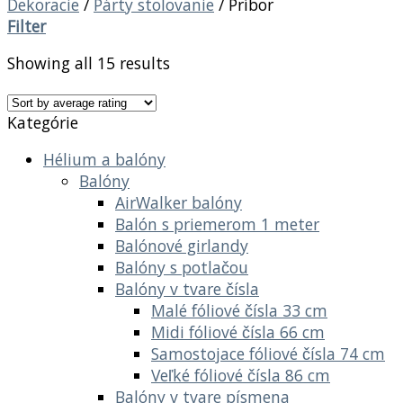
Dekoracie
/
Párty stolovanie
/
Príbor
Filter
Showing all 15 results
Kategórie
Hélium a balóny
Balóny
AirWalker balóny
Balón s priemerom 1 meter
Balónové girlandy
Balóny s potlačou
Balóny v tvare čísla
Malé fóliové čísla 33 cm
Midi fóliové čísla 66 cm
Samostojace fóliové čísla 74 cm
Veľké fóliové čísla 86 cm
Balóny v tvare písmena