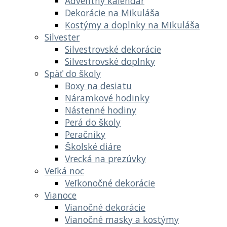
Adventný kalendár
Dekorácie na Mikuláša
Kostýmy a doplnky na Mikuláša
Silvester
Silvestrovské dekorácie
Silvestrovské doplnky
Späť do školy
Boxy na desiatu
Náramkové hodinky
Nástenné hodiny
Perá do školy
Peračníky
Školské diáre
Vrecká na prezúvky
Veľká noc
Veľkonočné dekorácie
Vianoce
Vianočné dekorácie
Vianočné masky a kostýmy