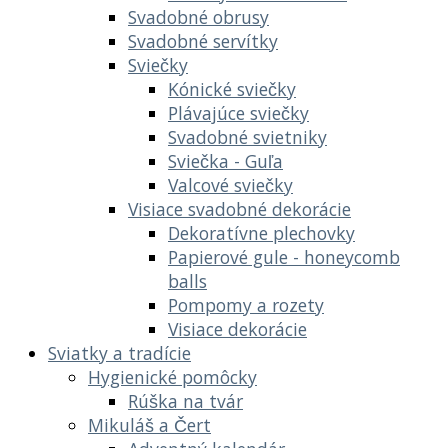
Svadobné obrusy
Svadobné servítky
Sviečky
Kónické sviečky
Plávajúce sviečky
Svadobné svietniky
Sviečka - Guľa
Valcové sviečky
Visiace svadobné dekorácie
Dekoratívne plechovky
Papierové gule - honeycomb
balls
Pompomy a rozety
Visiace dekorácie
Sviatky a tradície
Hygienické pomôcky
Rúška na tvár
Mikuláš a Čert