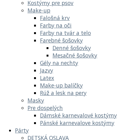
Kostýmy pre psov
Make-up
Falošná krv
Farby na oči
Farby na tvár a telo
Farebné šošovky
Denné šošovky
Mesačné šošovky
Gély na nechty
Jazvy
Latex
Make-up balíčky
Rúž a lesk na pery
Masky
Pre dospelých
Dámské karnevalové kostýmy
Pánské karnevalove kostýmy
Párty
DETSKÁ OSLAVA