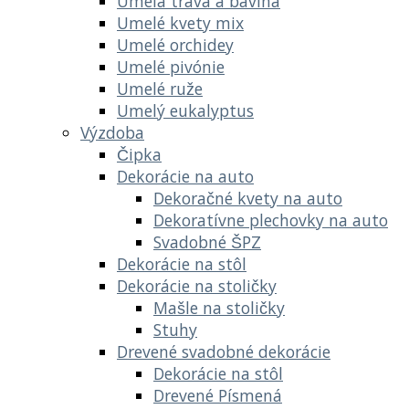
Umelá tráva a bavlna
Umelé kvety mix
Umelé orchidey
Umelé pivónie
Umelé ruže
Umelý eukalyptus
Výzdoba
Čipka
Dekorácie na auto
Dekoračné kvety na auto
Dekoratívne plechovky na auto
Svadobné ŠPZ
Dekorácie na stôl
Dekorácie na stoličky
Mašle na stoličky
Stuhy
Drevené svadobné dekorácie
Dekorácie na stôl
Drevené Písmená