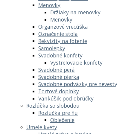
Menovky
Držiaky na menovky
Menovky
Organzové vrecúška
Označenie stola
Rekvizity na fotenie
Samolepky
Svadobné konfety
Vystreľovacie konfety
Svadobné perá
Svadobné pierka
Svadobné podväzky pre nevesty
Tortové doplnky
Vankúšik pod obrúčky
Rozlúčka so slobodou
Rozlúčka pre ňu
Oblečenie
Umelé kvety