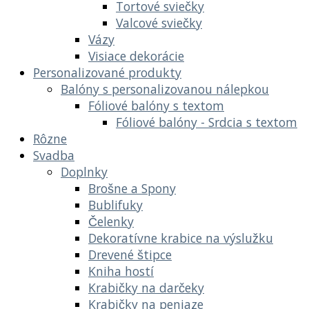
Tortové sviečky
Valcové sviečky
Vázy
Visiace dekorácie
Personalizované produkty
Balóny s personalizovanou nálepkou
Fóliové balóny s textom
Fóliové balóny - Srdcia s textom
Rôzne
Svadba
Doplnky
Brošne a Spony
Bublifuky
Čelenky
Dekoratívne krabice na výslužku
Drevené štipce
Kniha hostí
Krabičky na darčeky
Krabičky na peniaze