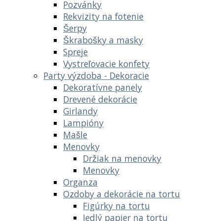
Pozvánky
Rekvizity na fotenie
Šerpy
Škrabošky a masky
Spreje
Vystreľovacie konfety
Party výzdoba - Dekoracie
Dekoratívne panely
Drevené dekorácie
Girlandy
Lampióny
Mašle
Menovky
Držiak na menovky
Menovky
Organza
Ozdoby a dekorácie na tortu
Figúrky na tortu
Jedlý papier na tortu