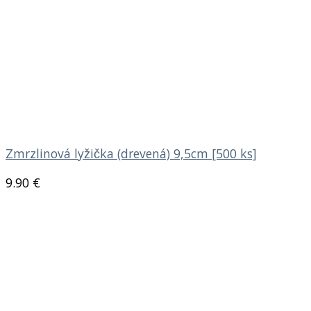
Zmrzlinová lyžička (drevená) 9,5cm [500 ks]
9.90
€