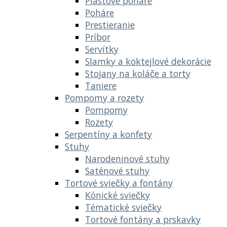
Plastové poháre
Poháre
Prestieranie
Príbor
Servítky
Slamky a koktejlové dekorácie
Stojany na koláče a torty
Taniere
Pompomy a rozety
Pompomy
Rozety
Serpentíny a konfety
Stuhy
Narodeninové stuhy
Saténové stuhy
Tortové sviečky a fontány
Kónické sviečky
Tématické sviečky
Tortové fontány a prskavky