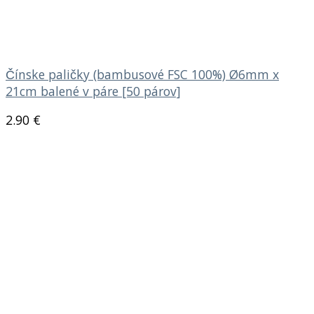
Čínske paličky (bambusové FSC 100%) Ø6mm x
21cm balené v páre [50 párov]
2.90
€