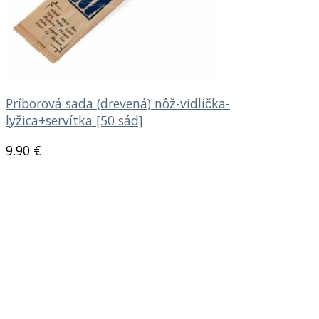
Príborová sada (drevená) nôž-vidlička-
lyžica+servítka [50 sád]
9.90
€