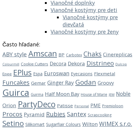
Vianočné doplnky
Vianočné kostýmy pre deti
Vianočné kostýmy pre
dievčatá
Vianočné kostýmy pre ženy
Často hľadané:
Amscan
Chaks
ABY style
Cinereplicas
BP
Carbotex
Distrineo
Decora
Dekora
Cookie Cutters
Dulcop
Colourmill
EPlus
Euroswan
Flexmetal
Espa
Eyecasions
Epee
Godan
Funcakes
Ginger Ray
Groovy
Gemar
Guirca
Noble
Half Moon Bay
Guirma
House of Marie
JEM
PartyDeco
Orion
PME
Patisse
Premioloon
Personal
Procos
Rubies
Santex
Pyramid
Scrapcooking
Setino
WIMEX s.r.o.
Wilton
Silikomart
Sugarflair Colours