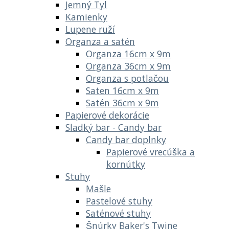
Jemný Tyl
Kamienky
Lupene ruží
Organza a satén
Organza 16cm x 9m
Organza 36cm x 9m
Organza s potlačou
Saten 16cm x 9m
Satén 36cm x 9m
Papierové dekorácie
Sladký bar - Candy bar
Candy bar doplnky
Papierové vrecúška a
kornútky
Stuhy
Mašle
Pastelové stuhy
Saténové stuhy
Šnúrky Baker's Twine