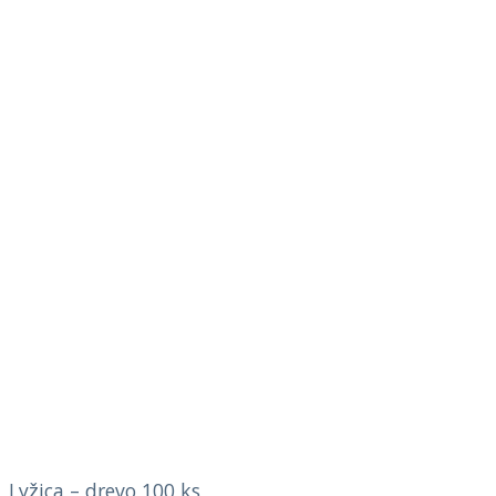
Lyžica – drevo 100 ks