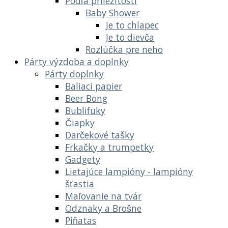
Podľa príležitostí
Baby Shower
Je to chlapec
Je to dievča
Rozlúčka pre neho
Párty výzdoba a doplnky
Párty doplnky
Baliaci papier
Beer Bong
Bublifuky
Čiapky
Darčekové tašky
Frkačky a trumpetky
Gadgety
Lietajúce lampióny - lampióny
šťastia
Maľovanie na tvár
Odznaky a Brošne
Piňatas