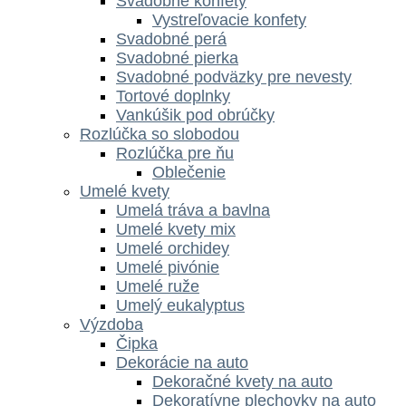
Svadobné konfety
Vystreľovacie konfety
Svadobné perá
Svadobné pierka
Svadobné podväzky pre nevesty
Tortové doplnky
Vankúšik pod obrúčky
Rozlúčka so slobodou
Rozlúčka pre ňu
Oblečenie
Umelé kvety
Umelá tráva a bavlna
Umelé kvety mix
Umelé orchidey
Umelé pivónie
Umelé ruže
Umelý eukalyptus
Výzdoba
Čipka
Dekorácie na auto
Dekoračné kvety na auto
Dekoratívne plechovky na auto