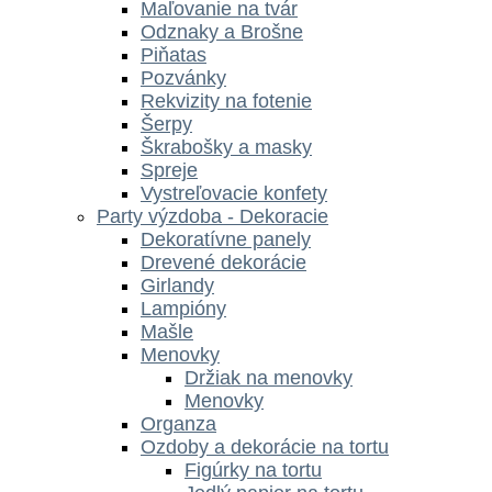
Maľovanie na tvár
Odznaky a Brošne
Piňatas
Pozvánky
Rekvizity na fotenie
Šerpy
Škrabošky a masky
Spreje
Vystreľovacie konfety
Party výzdoba - Dekoracie
Dekoratívne panely
Drevené dekorácie
Girlandy
Lampióny
Mašle
Menovky
Držiak na menovky
Menovky
Organza
Ozdoby a dekorácie na tortu
Figúrky na tortu