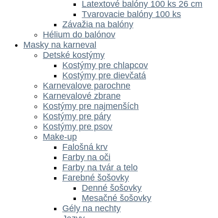
Latextové balóny 100 ks 26 cm
Tvarovacie balóny 100 ks
Závažia na balóny
Hélium do balónov
Masky na karneval
Detské kostýmy
Kostýmy pre chlapcov
Kostýmy pre dievčatá
Karnevalove parochne
Karnevalové zbrane
Kostýmy pre najmenších
Kostýmy pre páry
Kostýmy pre psov
Make-up
Falošná krv
Farby na oči
Farby na tvár a telo
Farebné šošovky
Denné šošovky
Mesačné šošovky
Gély na nechty