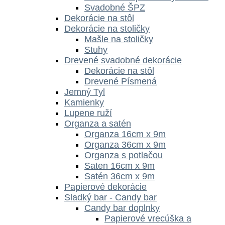
Svadobné ŠPZ
Dekorácie na stôl
Dekorácie na stoličky
Mašle na stoličky
Stuhy
Drevené svadobné dekorácie
Dekorácie na stôl
Drevené Písmená
Jemný Tyl
Kamienky
Lupene ruží
Organza a satén
Organza 16cm x 9m
Organza 36cm x 9m
Organza s potlačou
Saten 16cm x 9m
Satén 36cm x 9m
Papierové dekorácie
Sladký bar - Candy bar
Candy bar doplnky
Papierové vrecúška a