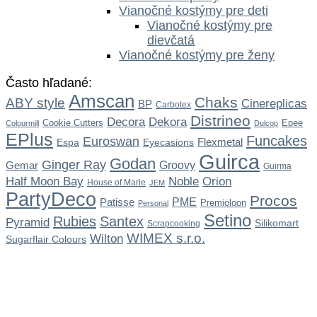
Vianočné kostýmy pre deti
Vianočné kostýmy pre
dievčatá
Vianočné kostýmy pre ženy
Často hľadané:
Amscan
Chaks
ABY style
Cinereplicas
BP
Carbotex
Distrineo
Dekora
Decora
Cookie Cutters
Epee
Colourmill
Dulcop
EPlus
Funcakes
Euroswan
Flexmetal
Espa
Eyecasions
Guirca
Godan
Ginger Ray
Gemar
Groovy
Guirma
Noble
Half Moon Bay
Orion
House of Marie
JEM
PartyDeco
Procos
Patisse
PME
Premioloon
Personal
Setino
Rubies
Santex
Pyramid
Silikomart
Scrapcooking
WIMEX s.r.o.
Wilton
Sugarflair Colours