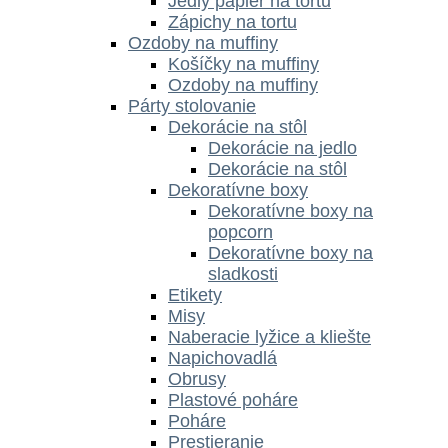
Jedlý papier na tortu
Zápichy na tortu
Ozdoby na muffiny
Košíčky na muffiny
Ozdoby na muffiny
Párty stolovanie
Dekorácie na stôl
Dekorácie na jedlo
Dekorácie na stôl
Dekoratívne boxy
Dekoratívne boxy na
popcorn
Dekoratívne boxy na
sladkosti
Etikety
Misy
Naberacie lyžice a kliešte
Napichovadlá
Obrusy
Plastové poháre
Poháre
Prestieranie