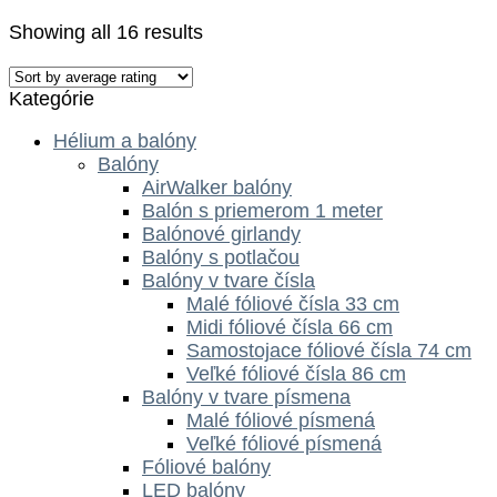
Showing all 16 results
Kategórie
Hélium a balóny
Balóny
AirWalker balóny
Balón s priemerom 1 meter
Balónové girlandy
Balóny s potlačou
Balóny v tvare čísla
Malé fóliové čísla 33 cm
Midi fóliové čísla 66 cm
Samostojace fóliové čísla 74 cm
Veľké fóliové čísla 86 cm
Balóny v tvare písmena
Malé fóliové písmená
Veľké fóliové písmená
Fóliové balóny
LED balóny