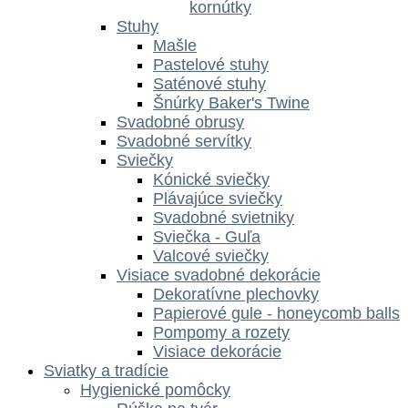
kornútky
Stuhy
Mašle
Pastelové stuhy
Saténové stuhy
Šnúrky Baker's Twine
Svadobné obrusy
Svadobné servítky
Sviečky
Kónické sviečky
Plávajúce sviečky
Svadobné svietniky
Sviečka - Guľa
Valcové sviečky
Visiace svadobné dekorácie
Dekoratívne plechovky
Papierové gule - honeycomb balls
Pompomy a rozety
Visiace dekorácie
Sviatky a tradície
Hygienické pomôcky