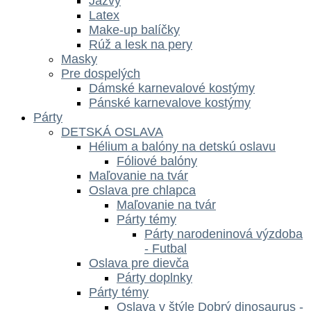
Jazvy
Latex
Make-up balíčky
Rúž a lesk na pery
Masky
Pre dospelých
Dámské karnevalové kostýmy
Pánské karnevalove kostýmy
Párty
DETSKÁ OSLAVA
Hélium a balóny na detskú oslavu
Fóliové balóny
Maľovanie na tvár
Oslava pre chlapca
Maľovanie na tvár
Párty témy
Párty narodeninová výzdoba
- Futbal
Oslava pre dievča
Párty doplnky
Párty témy
Oslava v štýle Dobrý dinosaurus -