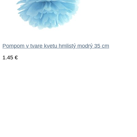
Pompom v tvare kvetu hmlistý modrý 35 cm
1.45
€