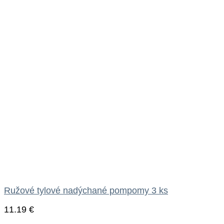
Ružové tylové nadýchané pompomy 3 ks
11.19
€