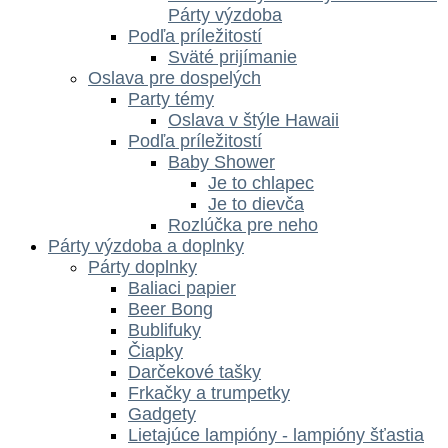
Párty výzdoba
Podľa príležitostí
Sväté prijímanie
Oslava pre dospelých
Party témy
Oslava v štýle Hawaii
Podľa príležitostí
Baby Shower
Je to chlapec
Je to dievča
Rozlúčka pre neho
Párty výzdoba a doplnky
Párty doplnky
Baliaci papier
Beer Bong
Bublifuky
Čiapky
Darčekové tašky
Frkačky a trumpetky
Gadgety
Lietajúce lampióny - lampióny šťastia