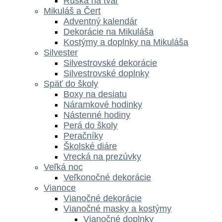
Rúška na tvár
Mikuláš a Čert
Adventný kalendár
Dekorácie na Mikuláša
Kostýmy a doplnky na Mikuláša
Silvester
Silvestrovské dekorácie
Silvestrovské doplnky
Späť do školy
Boxy na desiatu
Náramkové hodinky
Nástenné hodiny
Perá do školy
Peračníky
Školské diáre
Vrecká na prezúvky
Veľká noc
Veľkonočné dekorácie
Vianoce
Vianočné dekorácie
Vianočné masky a kostýmy
Vianočné doplnky