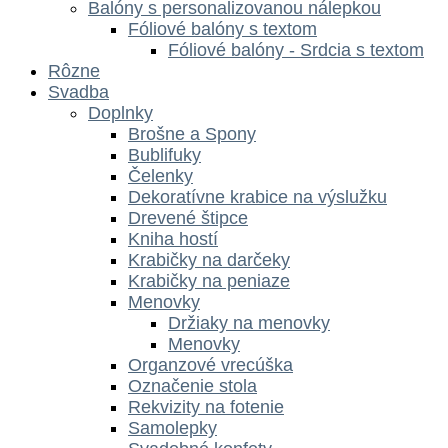
Balóny s personalizovanou nálepkou
Fóliové balóny s textom
Fóliové balóny - Srdcia s textom
Rôzne
Svadba
Doplnky
Brošne a Spony
Bublifuky
Čelenky
Dekoratívne krabice na výslužku
Drevené štipce
Kniha hostí
Krabičky na darčeky
Krabičky na peniaze
Menovky
Držiaky na menovky
Menovky
Organzové vrecúška
Označenie stola
Rekvizity na fotenie
Samolepky