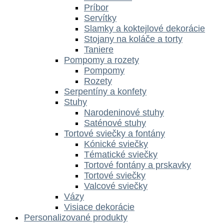
Príbor
Servítky
Slamky a koktejlové dekorácie
Stojany na koláče a torty
Taniere
Pompomy a rozety
Pompomy
Rozety
Serpentíny a konfety
Stuhy
Narodeninové stuhy
Saténové stuhy
Tortové sviečky a fontány
Kónické sviečky
Tématické sviečky
Tortové fontány a prskavky
Tortové sviečky
Valcové sviečky
Vázy
Visiace dekorácie
Personalizované produkty