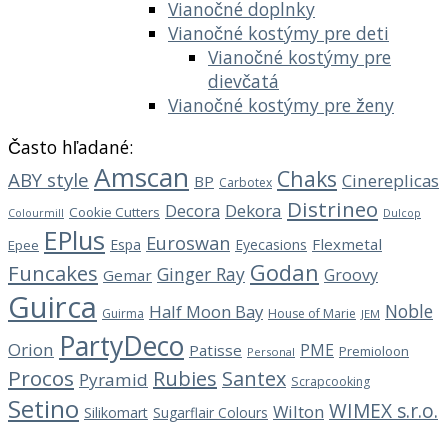
Vianočné doplnky
Vianočné kostýmy pre deti
Vianočné kostýmy pre
dievčatá
Vianočné kostýmy pre ženy
Často hľadané:
Amscan
Chaks
ABY style
Cinereplicas
BP
Carbotex
Distrineo
Decora
Dekora
Cookie Cutters
Dulcop
Colourmill
EPlus
Euroswan
Flexmetal
Espa
Eyecasions
Epee
Godan
Funcakes
Ginger Ray
Groovy
Gemar
Guirca
Noble
Half Moon Bay
Guirma
House of Marie
JEM
PartyDeco
Orion
PME
Patisse
Premioloon
Personal
Procos
Rubies
Santex
Pyramid
Scrapcooking
Setino
WIMEX s.r.o.
Wilton
Silikomart
Sugarflair Colours