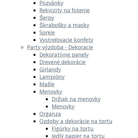
Pozvánky
Rekvizity na fotenie
Šerpy
Škrabošky a masky
Spreje
Vystreľovacie konfety
Party výzdoba - Dekoracie
Dekoratívne panely
Drevené dekorácie
Girlandy
Lampióny
Mašle
Menovky
Držiak na menovky
Menovky
Organza
Ozdoby a dekorácie na tortu
Figúrky na tortu
Jedlý papier na tortu