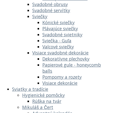
Svadobné obrusy
Svadobné servítky
Sviečky
Kónické sviečky
Plávajúce sviečky
Svadobné svietniky
Sviečka - Guľa
Valcové sviečky
Visiace svadobné dekorácie
Dekoratívne plechovky
Papierové gule - honeycomb
balls
Pompomy a rozety
Visiace dekorácie
Sviatky a tradície
Hygienické pomôcky
Rúška na tvár
Mikuláš a Čert