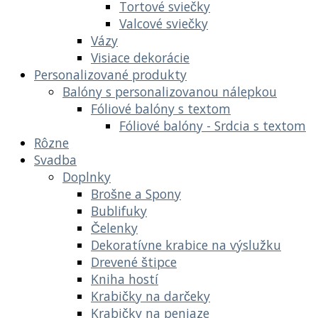
Tortové sviečky
Valcové sviečky
Vázy
Visiace dekorácie
Personalizované produkty
Balóny s personalizovanou nálepkou
Fóliové balóny s textom
Fóliové balóny - Srdcia s textom
Rôzne
Svadba
Doplnky
Brošne a Spony
Bublifuky
Čelenky
Dekoratívne krabice na výslužku
Drevené štipce
Kniha hostí
Krabičky na darčeky
Krabičky na peniaze