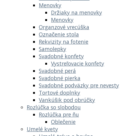
Menovky
Držiaky na menovky
Menovky
Organzové vrecúška
Označenie stola
Rekvizity na fotenie
Samolepky
Svadobné konfety
Vystreľovacie konfety
Svadobné perá
Svadobné pierka
Svadobné podväzky pre nevesty
Tortové doplnky
Vankúšik pod obrúčky
Rozlúčka so slobodou
Rozlúčka pre ňu
Oblečenie
Umelé kvety