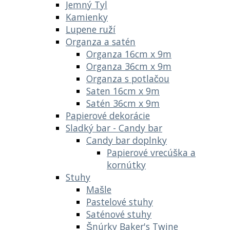
Jemný Tyl
Kamienky
Lupene ruží
Organza a satén
Organza 16cm x 9m
Organza 36cm x 9m
Organza s potlačou
Saten 16cm x 9m
Satén 36cm x 9m
Papierové dekorácie
Sladký bar - Candy bar
Candy bar doplnky
Papierové vrecúška a
kornútky
Stuhy
Mašle
Pastelové stuhy
Saténové stuhy
Šnúrky Baker's Twine