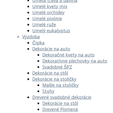
Umelá tráva a bavlna
Umelé kvety mix
Umelé orchidey
Umelé pivónie
Umelé ruže
Umelý eukalyptus
Výzdoba
Čipka
Dekorácie na auto
Dekoračné kvety na auto
Dekoratívne plechovky na auto
Svadobné ŠPZ
Dekorácie na stôl
Dekorácie na stoličky
Mašle na stoličky
Stuhy
Drevené svadobné dekorácie
Dekorácie na stôl
Drevené Písmená