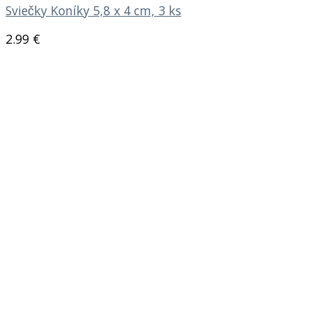
Sviečky Koníky 5,8 x 4 cm, 3 ks
2.99
€