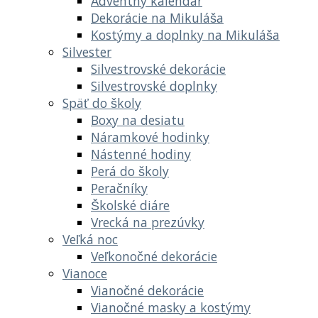
Adventný kalendár
Dekorácie na Mikuláša
Kostýmy a doplnky na Mikuláša
Silvester
Silvestrovské dekorácie
Silvestrovské doplnky
Späť do školy
Boxy na desiatu
Náramkové hodinky
Nástenné hodiny
Perá do školy
Peračníky
Školské diáre
Vrecká na prezúvky
Veľká noc
Veľkonočné dekorácie
Vianoce
Vianočné dekorácie
Vianočné masky a kostýmy