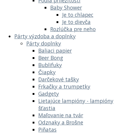
Podľa príležitostí
Baby Shower
Je to chlapec
Je to dievča
Rozlúčka pre neho
Párty výzdoba a doplnky
Párty doplnky
Baliaci papier
Beer Bong
Bublifuky
Čiapky
Darčekové tašky
Frkačky a trumpetky
Gadgety
Lietajúce lampióny - lampióny
šťastia
Maľovanie na tvár
Odznaky a Brošne
Piňatas