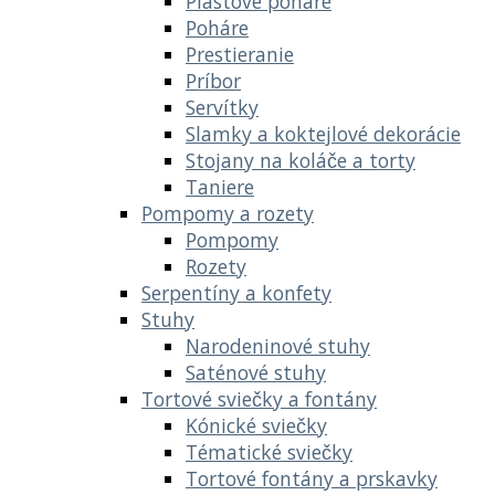
Plastové poháre
Poháre
Prestieranie
Príbor
Servítky
Slamky a koktejlové dekorácie
Stojany na koláče a torty
Taniere
Pompomy a rozety
Pompomy
Rozety
Serpentíny a konfety
Stuhy
Narodeninové stuhy
Saténové stuhy
Tortové sviečky a fontány
Kónické sviečky
Tématické sviečky
Tortové fontány a prskavky