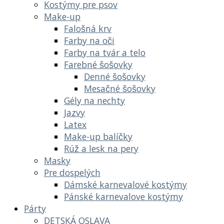
Kostýmy pre psov
Make-up
Falošná krv
Farby na oči
Farby na tvár a telo
Farebné šošovky
Denné šošovky
Mesačné šošovky
Gély na nechty
Jazvy
Latex
Make-up balíčky
Rúž a lesk na pery
Masky
Pre dospelých
Dámské karnevalové kostýmy
Pánské karnevalove kostýmy
Párty
DETSKÁ OSLAVA