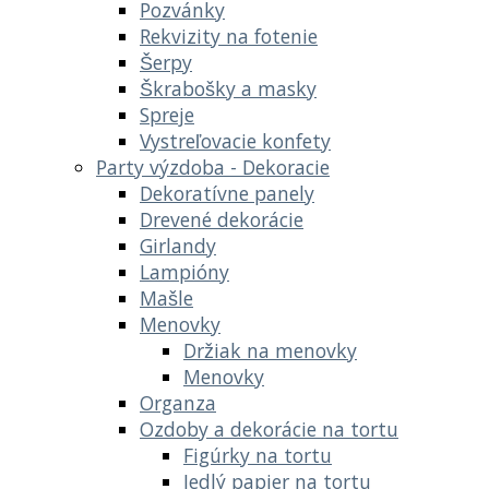
Pozvánky
Rekvizity na fotenie
Šerpy
Škrabošky a masky
Spreje
Vystreľovacie konfety
Party výzdoba - Dekoracie
Dekoratívne panely
Drevené dekorácie
Girlandy
Lampióny
Mašle
Menovky
Držiak na menovky
Menovky
Organza
Ozdoby a dekorácie na tortu
Figúrky na tortu
Jedlý papier na tortu