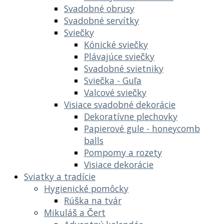
Svadobné obrusy
Svadobné servítky
Sviečky
Kónické sviečky
Plávajúce sviečky
Svadobné svietniky
Sviečka - Guľa
Valcové sviečky
Visiace svadobné dekorácie
Dekoratívne plechovky
Papierové gule - honeycomb
balls
Pompomy a rozety
Visiace dekorácie
Sviatky a tradície
Hygienické pomôcky
Rúška na tvár
Mikuláš a Čert