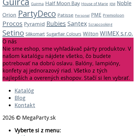
Guirca
Noble
Half Moon Bay
Guirma
House of Marie
JEM
PartyDeco
Orion
PME
Patisse
Premioloon
Personal
Procos
Rubies
Santex
Pyramid
Scrapcooking
Setino
WIMEX s.r.o.
Wilton
Silikomart
Sugarflair Colours
O nás
Nie sme eshop, sme vyhľadávač párty produktov. V
našom katalógu nájdete všetko, čo budete
potrebovať na dobrú oslavu. Balóny, lampióny,
konfety aj jednorazový riad. Všetko z tých
najlepších a overených eshopov. Stačí si len vybrať.
Katalóg
Blog
Kontakt
2026 © MegaParty.sk
Vyberte si z menu: