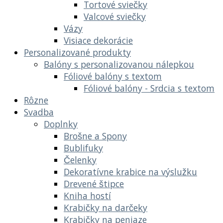
Tortové sviečky
Valcové sviečky
Vázy
Visiace dekorácie
Personalizované produkty
Balóny s personalizovanou nálepkou
Fóliové balóny s textom
Fóliové balóny - Srdcia s textom
Rôzne
Svadba
Doplnky
Brošne a Spony
Bublifuky
Čelenky
Dekoratívne krabice na výslužku
Drevené štipce
Kniha hostí
Krabičky na darčeky
Krabičky na peniaze