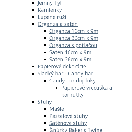
Jemný Tyl
Kamienky
Lupene ruží
Organza a satén
Organza 16cm x 9m
Organza 36cm x 9m
Organza s potlačou
Saten 16cm x 9m
Satén 36cm x 9m
Papierové dekorácie
Sladký bar - Candy bar
Candy bar doplnky
Papierové vrecúška a
kornútky
Stuhy
Mašle
Pastelové stuhy
Saténové stuhy
Šnúrky Baker's Twine