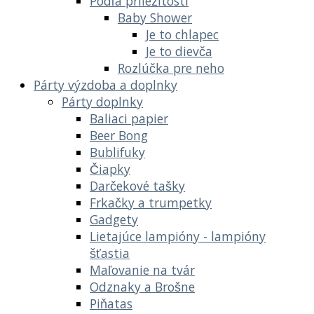
Podľa príležitostí
Baby Shower
Je to chlapec
Je to dievča
Rozlúčka pre neho
Párty výzdoba a doplnky
Párty doplnky
Baliaci papier
Beer Bong
Bublifuky
Čiapky
Darčekové tašky
Frkačky a trumpetky
Gadgety
Lietajúce lampióny - lampióny
šťastia
Maľovanie na tvár
Odznaky a Brošne
Piňatas