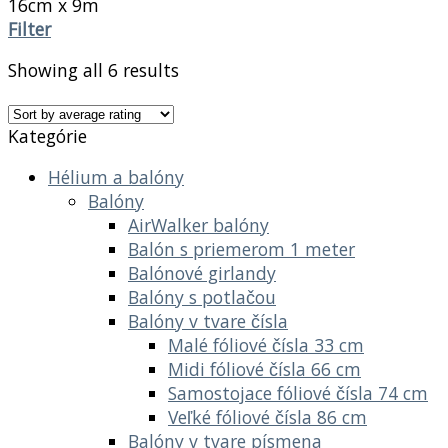
16cm x 9m
Filter
Showing all 6 results
Kategórie
Hélium a balóny
Balóny
AirWalker balóny
Balón s priemerom 1 meter
Balónové girlandy
Balóny s potlačou
Balóny v tvare čísla
Malé fóliové čísla 33 cm
Midi fóliové čísla 66 cm
Samostojace fóliové čísla 74 cm
Veľké fóliové čísla 86 cm
Balóny v tvare písmena