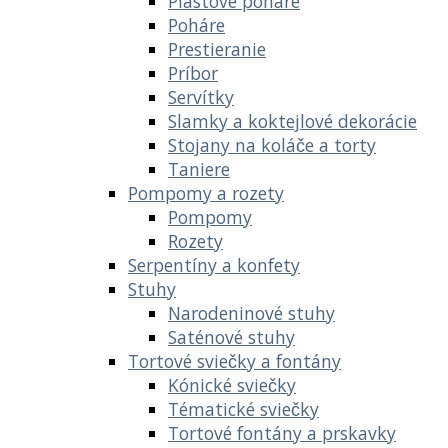
Plastové poháre
Poháre
Prestieranie
Príbor
Servítky
Slamky a koktejlové dekorácie
Stojany na koláče a torty
Taniere
Pompomy a rozety
Pompomy
Rozety
Serpentíny a konfety
Stuhy
Narodeninové stuhy
Saténové stuhy
Tortové sviečky a fontány
Kónické sviečky
Tématické sviečky
Tortové fontány a prskavky