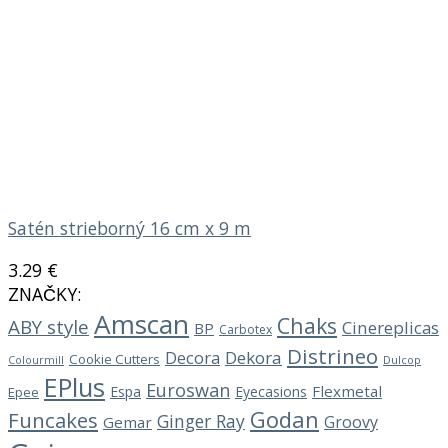
Satén strieborný 16 cm x 9 m
3.29
€
ZNAČKY:
Amscan
Chaks
ABY style
Cinereplicas
BP
Carbotex
Distrineo
Decora
Dekora
Cookie Cutters
Dulcop
Colourmill
EPlus
Euroswan
Flexmetal
Espa
Eyecasions
Epee
Godan
Funcakes
Ginger Ray
Groovy
Gemar