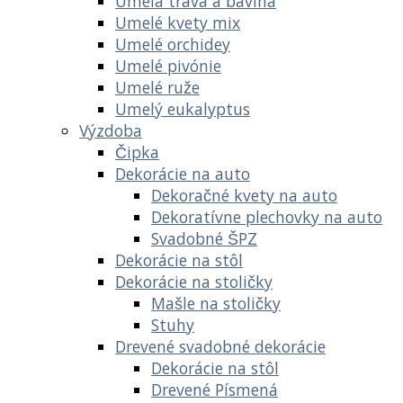
Umelá tráva a bavlna
Umelé kvety mix
Umelé orchidey
Umelé pivónie
Umelé ruže
Umelý eukalyptus
Výzdoba
Čipka
Dekorácie na auto
Dekoračné kvety na auto
Dekoratívne plechovky na auto
Svadobné ŠPZ
Dekorácie na stôl
Dekorácie na stoličky
Mašle na stoličky
Stuhy
Drevené svadobné dekorácie
Dekorácie na stôl
Drevené Písmená