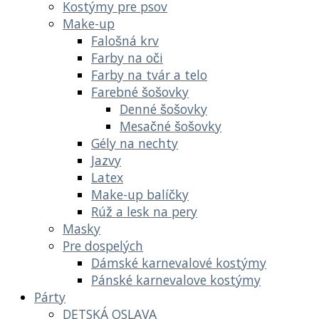
Kostýmy pre psov
Make-up
Falošná krv
Farby na oči
Farby na tvár a telo
Farebné šošovky
Denné šošovky
Mesačné šošovky
Gély na nechty
Jazvy
Latex
Make-up balíčky
Rúž a lesk na pery
Masky
Pre dospelých
Dámské karnevalové kostýmy
Pánské karnevalove kostýmy
Párty
DETSKÁ OSLAVA