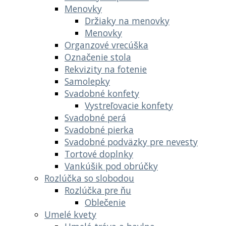
Menovky
Držiaky na menovky
Menovky
Organzové vrecúška
Označenie stola
Rekvizity na fotenie
Samolepky
Svadobné konfety
Vystreľovacie konfety
Svadobné perá
Svadobné pierka
Svadobné podväzky pre nevesty
Tortové doplnky
Vankúšik pod obrúčky
Rozlúčka so slobodou
Rozlúčka pre ňu
Oblečenie
Umelé kvety