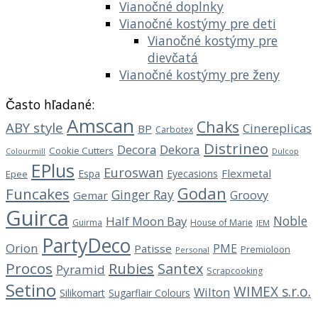
Vianočné doplnky
Vianočné kostýmy pre deti
Vianočné kostýmy pre
dievčatá
Vianočné kostýmy pre ženy
Často hľadané:
Amscan
Chaks
ABY style
Cinereplicas
BP
Carbotex
Distrineo
Decora
Dekora
Cookie Cutters
Dulcop
Colourmill
EPlus
Euroswan
Flexmetal
Espa
Eyecasions
Epee
Godan
Funcakes
Ginger Ray
Groovy
Gemar
Guirca
Noble
Half Moon Bay
Guirma
House of Marie
JEM
PartyDeco
Orion
PME
Patisse
Premioloon
Personal
Procos
Rubies
Santex
Pyramid
Scrapcooking
Setino
WIMEX s.r.o.
Wilton
Silikomart
Sugarflair Colours