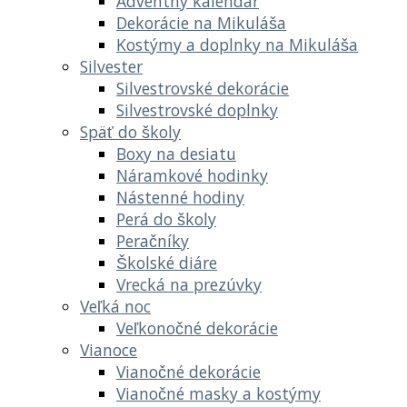
Adventný kalendár
Dekorácie na Mikuláša
Kostýmy a doplnky na Mikuláša
Silvester
Silvestrovské dekorácie
Silvestrovské doplnky
Späť do školy
Boxy na desiatu
Náramkové hodinky
Nástenné hodiny
Perá do školy
Peračníky
Školské diáre
Vrecká na prezúvky
Veľká noc
Veľkonočné dekorácie
Vianoce
Vianočné dekorácie
Vianočné masky a kostýmy