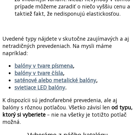
prípade môžeme zaradiť o niečo vyššiu cenu a
taktiež fakt, že nedisponujú elastickosťou.
Uvedené typy nájdete v skutočne zaujímavých a aj
netradičných prevedeniach. Na mysli máme
napríklad:
balóny v tvare písmena
,
balóny v tvare čísla
,
saténové alebo metalické balóny
,
svietiace LED balóny
.
K dispozícii sú jednofarebné prevedenia, ale aj
balóny s rôznou potlačou. Všetko závisí len
od typu,
ktorý si vyberiete
– nie na všetky je totižto potlač
možná.
Vyberáme z nášho katalógu