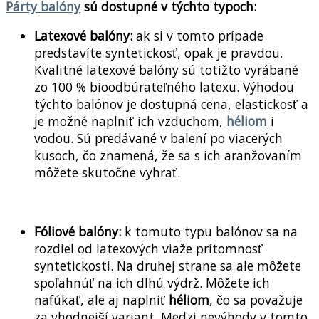
Párty balóny
sú dostupné v týchto typoch:
Latexové balóny:
ak si v tomto prípade
predstavíte syntetickosť, opak je pravdou.
Kvalitné latexové balóny sú totižto vyrábané
zo 100 % bioodbúrateľného latexu. Výhodou
týchto balónov je dostupná cena, elastickosť a
je možné naplniť ich vzduchom,
héliom
i
vodou. Sú predávané v balení po viacerých
kusoch, čo znamená, že sa s ich aranžovaním
môžete skutočne vyhrať.
Fóliové balóny:
k tomuto typu balónov sa na
rozdiel od latexových viaže prítomnosť
syntetickosti. Na druhej strane sa ale môžete
spoľahnúť na ich dlhú výdrž. Môžete ich
nafúkať, ale aj naplniť
héliom
, čo sa považuje
za vhodnejší variant. Medzi nevýhody v tomto