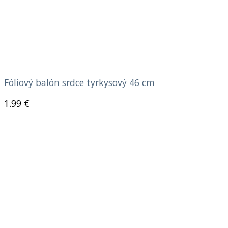
Fóliový balón srdce tyrkysový 46 cm
1.99
€