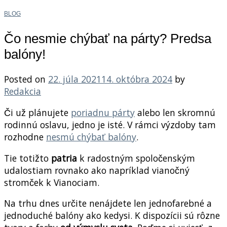
BLOG
Čo nesmie chýbať na párty? Predsa
balóny!
Posted on
22. júla 2021
14. októbra 2024
by
Redakcia
Či už plánujete
poriadnu párty
alebo len skromnú
rodinnú oslavu, jedno je isté. V rámci výzdoby tam
rozhodne
nesmú chýbať balóny
.
Tie totižto
patria
k radostným spoločenským
udalostiam rovnako ako napríklad vianočný
stromček k Vianociam.
Na trhu dnes určite nenájdete len jednofarebné a
jednoduché balóny ako kedysi. K dispozícii sú rôzne