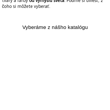
tvary a farby
od výmyslu sveta
. Poďme si uviesť, z
čoho si môžete vyberať.
Vyberáme z nášho katalógu