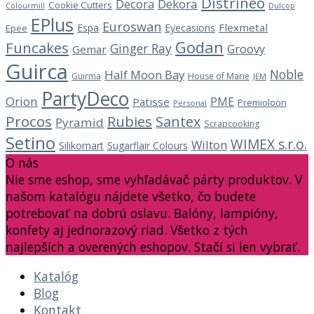
Distrineo
Decora
Dekora
Cookie Cutters
Dulcop
Colourmill
EPlus
Euroswan
Flexmetal
Espa
Eyecasions
Epee
Godan
Funcakes
Ginger Ray
Groovy
Gemar
Guirca
Noble
Half Moon Bay
Guirma
House of Marie
JEM
PartyDeco
Orion
PME
Patisse
Premioloon
Personal
Procos
Rubies
Santex
Pyramid
Scrapcooking
Setino
WIMEX s.r.o.
Wilton
Silikomart
Sugarflair Colours
O nás
Nie sme eshop, sme vyhľadávač párty produktov. V
našom katalógu nájdete všetko, čo budete
potrebovať na dobrú oslavu. Balóny, lampióny,
konfety aj jednorazový riad. Všetko z tých
najlepších a overených eshopov. Stačí si len vybrať.
Katalóg
Blog
Kontakt