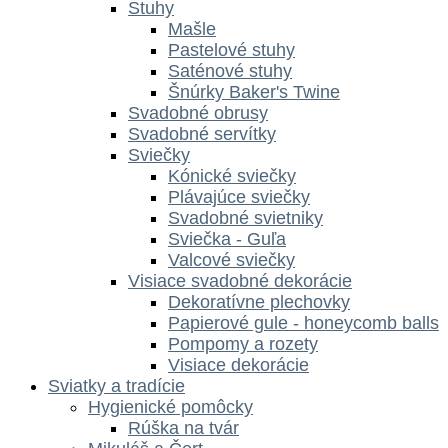
Stuhy
Mašle
Pastelové stuhy
Saténové stuhy
Šnúrky Baker's Twine
Svadobné obrusy
Svadobné servítky
Sviečky
Kónické sviečky
Plávajúce sviečky
Svadobné svietniky
Sviečka - Guľa
Valcové sviečky
Visiace svadobné dekorácie
Dekoratívne plechovky
Papierové gule - honeycomb balls
Pompomy a rozety
Visiace dekorácie
Sviatky a tradície
Hygienické pomôcky
Rúška na tvár