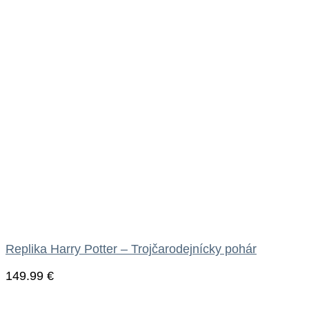
Replika Harry Potter – Trojčarodejnícky pohár
149.99
€