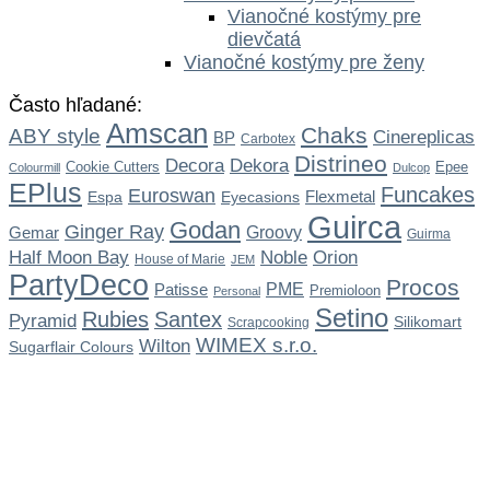
Vianočné kostýmy pre
dievčatá
Vianočné kostýmy pre ženy
Často hľadané:
Amscan
Chaks
ABY style
Cinereplicas
BP
Carbotex
Distrineo
Dekora
Decora
Cookie Cutters
Epee
Colourmill
Dulcop
EPlus
Funcakes
Euroswan
Flexmetal
Espa
Eyecasions
Guirca
Godan
Ginger Ray
Gemar
Groovy
Guirma
Noble
Half Moon Bay
Orion
House of Marie
JEM
PartyDeco
Procos
Patisse
PME
Premioloon
Personal
Setino
Rubies
Santex
Pyramid
Silikomart
Scrapcooking
WIMEX s.r.o.
Wilton
Sugarflair Colours