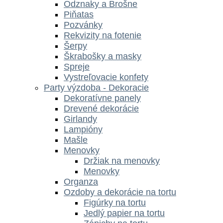
Odznaky a Brošne
Piňatas
Pozvánky
Rekvizity na fotenie
Šerpy
Škrabošky a masky
Spreje
Vystreľovacie konfety
Party výzdoba - Dekoracie
Dekoratívne panely
Drevené dekorácie
Girlandy
Lampióny
Mašle
Menovky
Držiak na menovky
Menovky
Organza
Ozdoby a dekorácie na tortu
Figúrky na tortu
Jedlý papier na tortu