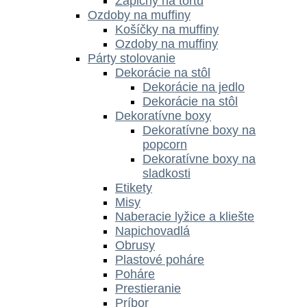
Zápichy na tortu
Ozdoby na muffiny
Košíčky na muffiny
Ozdoby na muffiny
Párty stolovanie
Dekorácie na stôl
Dekorácie na jedlo
Dekorácie na stôl
Dekoratívne boxy
Dekoratívne boxy na
popcorn
Dekoratívne boxy na
sladkosti
Etikety
Misy
Naberacie lyžice a kliešte
Napichovadlá
Obrusy
Plastové poháre
Poháre
Prestieranie
Príbor