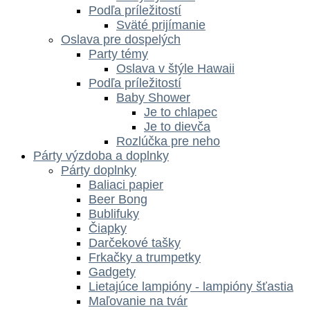
Podľa príležitostí
Sväté prijímanie
Oslava pre dospelých
Party témy
Oslava v štýle Hawaii
Podľa príležitostí
Baby Shower
Je to chlapec
Je to dievča
Rozlúčka pre neho
Párty výzdoba a doplnky
Párty doplnky
Baliaci papier
Beer Bong
Bublifuky
Čiapky
Darčekové tašky
Frkačky a trumpetky
Gadgety
Lietajúce lampióny - lampióny šťastia
Maľovanie na tvár