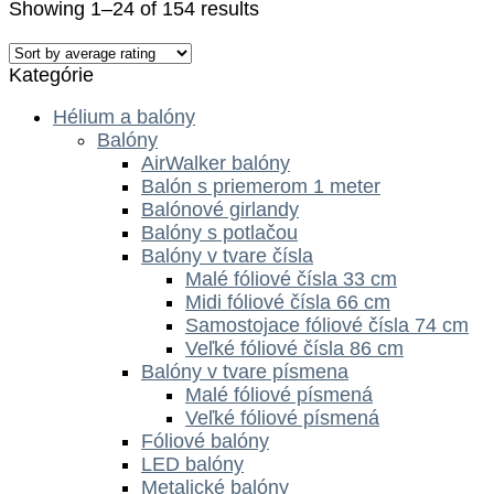
Showing 1–24 of 154 results
Kategórie
Hélium a balóny
Balóny
AirWalker balóny
Balón s priemerom 1 meter
Balónové girlandy
Balóny s potlačou
Balóny v tvare čísla
Malé fóliové čísla 33 cm
Midi fóliové čísla 66 cm
Samostojace fóliové čísla 74 cm
Veľké fóliové čísla 86 cm
Balóny v tvare písmena
Malé fóliové písmená
Veľké fóliové písmená
Fóliové balóny
LED balóny
Metalické balóny