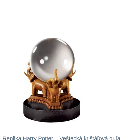
Replika Harry Potter – Veštecká krištáľová guľa