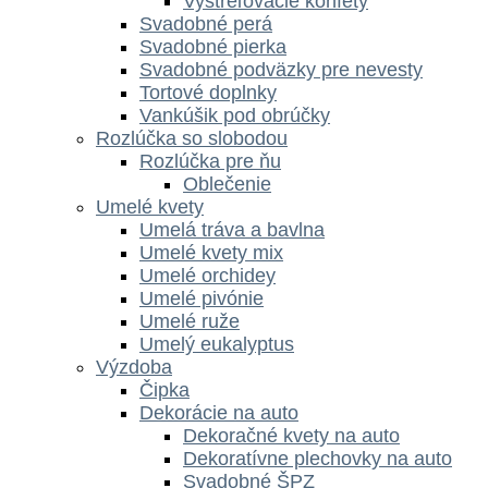
Vystreľovacie konfety
Svadobné perá
Svadobné pierka
Svadobné podväzky pre nevesty
Tortové doplnky
Vankúšik pod obrúčky
Rozlúčka so slobodou
Rozlúčka pre ňu
Oblečenie
Umelé kvety
Umelá tráva a bavlna
Umelé kvety mix
Umelé orchidey
Umelé pivónie
Umelé ruže
Umelý eukalyptus
Výzdoba
Čipka
Dekorácie na auto
Dekoračné kvety na auto
Dekoratívne plechovky na auto
Svadobné ŠPZ