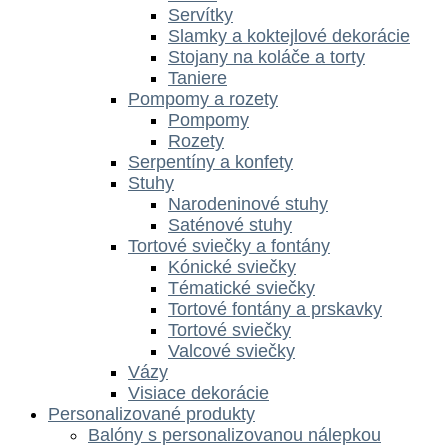
Servítky
Slamky a koktejlové dekorácie
Stojany na koláče a torty
Taniere
Pompomy a rozety
Pompomy
Rozety
Serpentíny a konfety
Stuhy
Narodeninové stuhy
Saténové stuhy
Tortové sviečky a fontány
Kónické sviečky
Tématické sviečky
Tortové fontány a prskavky
Tortové sviečky
Valcové sviečky
Vázy
Visiace dekorácie
Personalizované produkty
Balóny s personalizovanou nálepkou