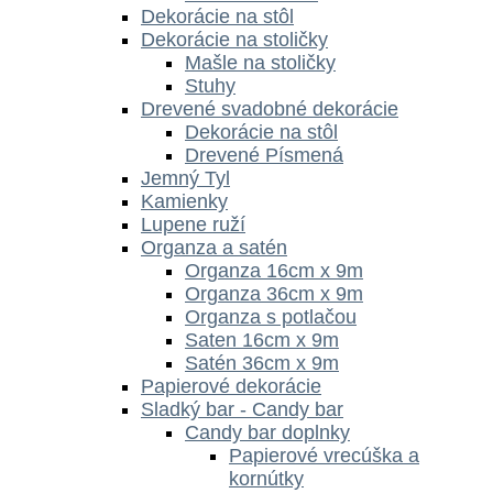
Dekorácie na stôl
Dekorácie na stoličky
Mašle na stoličky
Stuhy
Drevené svadobné dekorácie
Dekorácie na stôl
Drevené Písmená
Jemný Tyl
Kamienky
Lupene ruží
Organza a satén
Organza 16cm x 9m
Organza 36cm x 9m
Organza s potlačou
Saten 16cm x 9m
Satén 36cm x 9m
Papierové dekorácie
Sladký bar - Candy bar
Candy bar doplnky
Papierové vrecúška a
kornútky