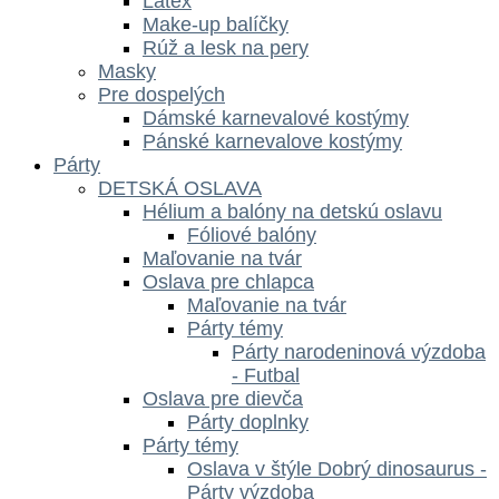
Latex
Make-up balíčky
Rúž a lesk na pery
Masky
Pre dospelých
Dámské karnevalové kostýmy
Pánské karnevalove kostýmy
Párty
DETSKÁ OSLAVA
Hélium a balóny na detskú oslavu
Fóliové balóny
Maľovanie na tvár
Oslava pre chlapca
Maľovanie na tvár
Párty témy
Párty narodeninová výzdoba
- Futbal
Oslava pre dievča
Párty doplnky
Párty témy
Oslava v štýle Dobrý dinosaurus -
Párty výzdoba