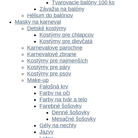
Tvarovacie balóny 100 ks
Závažia na balóny
Hélium do balónov
Masky na karneval
Detské kostýmy
Kostýmy pre chlapcov
Kostýmy pre dievčatá
Karnevalove parochne
Karnevalové zbrane
Kostýmy pre najmenších
Kostýmy pre páry
Kostýmy pre psov
Make-up
Falošná krv
Farby na oči
Farby na tvár a telo
Farebné šošovky
Denné šošovky
Mesačné šošovky
Gély na nechty
Jazvy