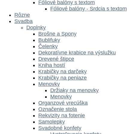
Fóliové balóny s textom
Fóliové balóny - Srdcia s textom
Rôzne
Svadba
Doplnky
Brošne a Spony
Bublifuky
Čelenky
Dekoratívne krabice na výslužku
Drevené štipce
Kniha hostí
Krabičky na darčeky
Krabičky na peniaze
Menovky
Držiaky na menovky
Menovky
Organzové vrecúška
Označenie stola
Rekvizity na fotenie
Samolepky
Svadobné konfety