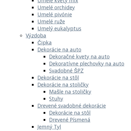
Umelé kvety mix
Umelé orchidey
Umelé pivónie
Umelé ruže
Umelý eukalyptus
Výzdoba
Čipka
Dekorácie na auto
Dekoračné kvety na auto
Dekoratívne plechovky na auto
Svadobné ŠPZ
Dekorácie na stôl
Dekorácie na stoličky
Mašle na stoličky
Stuhy
Drevené svadobné dekorácie
Dekorácie na stôl
Drevené Písmená
Jemný Tyl