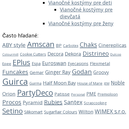
Vianočné kostýmy pre deti
Vianočné kostýmy pre
dievčatá
Vianočné kostýmy pre ženy
Často hľadané:
Amscan
Chaks
ABY style
Cinereplicas
BP
Carbotex
Distrineo
Decora
Dekora
Cookie Cutters
Dulcop
Colourmill
EPlus
Euroswan
Flexmetal
Espa
Eyecasions
Epee
Godan
Funcakes
Ginger Ray
Groovy
Gemar
Guirca
Noble
Half Moon Bay
Guirma
House of Marie
JEM
PartyDeco
Orion
PME
Patisse
Premioloon
Personal
Procos
Rubies
Santex
Pyramid
Scrapcooking
Setino
WIMEX s.r.o.
Wilton
Silikomart
Sugarflair Colours