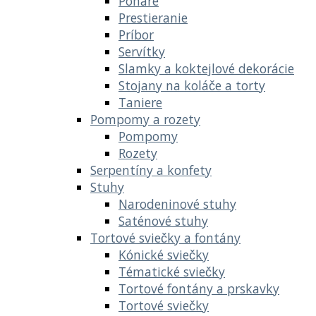
Poháre
Prestieranie
Príbor
Servítky
Slamky a koktejlové dekorácie
Stojany na koláče a torty
Taniere
Pompomy a rozety
Pompomy
Rozety
Serpentíny a konfety
Stuhy
Narodeninové stuhy
Saténové stuhy
Tortové sviečky a fontány
Kónické sviečky
Tématické sviečky
Tortové fontány a prskavky
Tortové sviečky