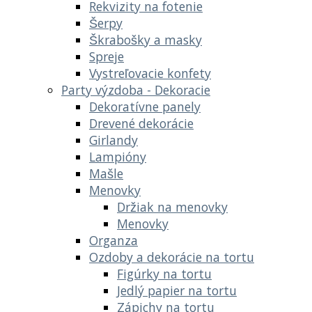
Rekvizity na fotenie
Šerpy
Škrabošky a masky
Spreje
Vystreľovacie konfety
Party výzdoba - Dekoracie
Dekoratívne panely
Drevené dekorácie
Girlandy
Lampióny
Mašle
Menovky
Držiak na menovky
Menovky
Organza
Ozdoby a dekorácie na tortu
Figúrky na tortu
Jedlý papier na tortu
Zápichy na tortu