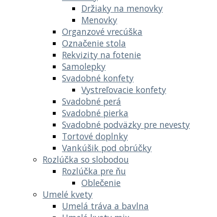
Držiaky na menovky
Menovky
Organzové vrecúška
Označenie stola
Rekvizity na fotenie
Samolepky
Svadobné konfety
Vystreľovacie konfety
Svadobné perá
Svadobné pierka
Svadobné podväzky pre nevesty
Tortové doplnky
Vankúšik pod obrúčky
Rozlúčka so slobodou
Rozlúčka pre ňu
Oblečenie
Umelé kvety
Umelá tráva a bavlna