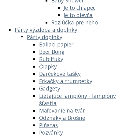
Baby Shower
Je to chlapec
Je to dievča
Rozlúčka pre neho
Párty výzdoba a doplnky
Párty doplnky
Baliaci papier
Beer Bong
Bublifuky
Čiapky
Darčekové tašky
Frkačky a trumpetky
Gadgety
Lietajúce lampióny - lampióny
šťastia
Maľovanie na tvár
Odznaky a Brošne
Piňatas
Pozvánky