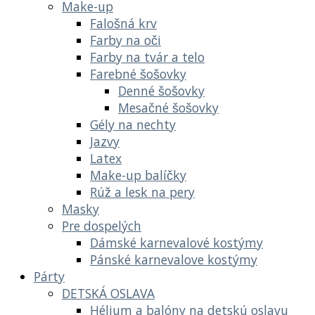
Make-up
Falošná krv
Farby na oči
Farby na tvár a telo
Farebné šošovky
Denné šošovky
Mesačné šošovky
Gély na nechty
Jazvy
Latex
Make-up balíčky
Rúž a lesk na pery
Masky
Pre dospelých
Dámské karnevalové kostýmy
Pánské karnevalove kostýmy
Párty
DETSKÁ OSLAVA
Hélium a balóny na detskú oslavu