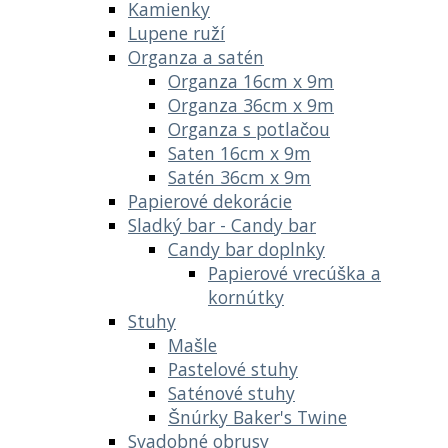
Kamienky
Lupene ruží
Organza a satén
Organza 16cm x 9m
Organza 36cm x 9m
Organza s potlačou
Saten 16cm x 9m
Satén 36cm x 9m
Papierové dekorácie
Sladký bar - Candy bar
Candy bar doplnky
Papierové vrecúška a
kornútky
Stuhy
Mašle
Pastelové stuhy
Saténové stuhy
Šnúrky Baker's Twine
Svadobné obrusy