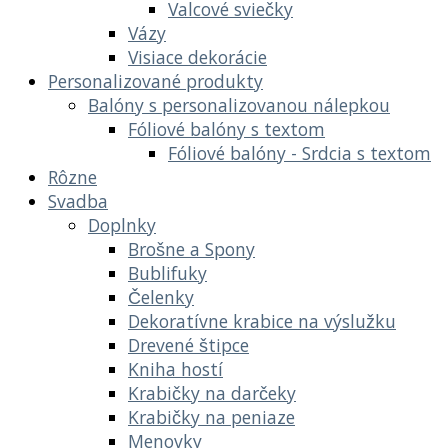
Valcové sviečky
Vázy
Visiace dekorácie
Personalizované produkty
Balóny s personalizovanou nálepkou
Fóliové balóny s textom
Fóliové balóny - Srdcia s textom
Rôzne
Svadba
Doplnky
Brošne a Spony
Bublifuky
Čelenky
Dekoratívne krabice na výslužku
Drevené štipce
Kniha hostí
Krabičky na darčeky
Krabičky na peniaze
Menovky