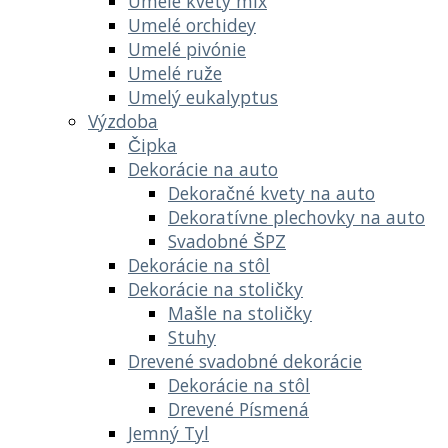
Umelé kvety mix
Umelé orchidey
Umelé pivónie
Umelé ruže
Umelý eukalyptus
Výzdoba
Čipka
Dekorácie na auto
Dekoračné kvety na auto
Dekoratívne plechovky na auto
Svadobné ŠPZ
Dekorácie na stôl
Dekorácie na stoličky
Mašle na stoličky
Stuhy
Drevené svadobné dekorácie
Dekorácie na stôl
Drevené Písmená
Jemný Tyl