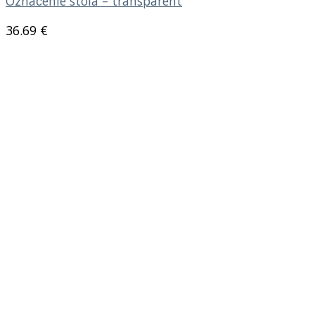
Označenie stola – transparent
36.69
€