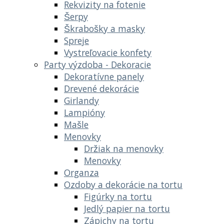
Rekvizity na fotenie
Šerpy
Škrabošky a masky
Spreje
Vystreľovacie konfety
Party výzdoba - Dekoracie
Dekoratívne panely
Drevené dekorácie
Girlandy
Lampióny
Mašle
Menovky
Držiak na menovky
Menovky
Organza
Ozdoby a dekorácie na tortu
Figúrky na tortu
Jedlý papier na tortu
Zápichy na tortu