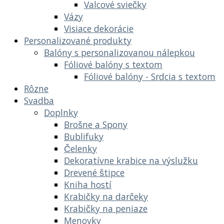
Valcové sviečky
Vázy
Visiace dekorácie
Personalizované produkty
Balóny s personalizovanou nálepkou
Fóliové balóny s textom
Fóliové balóny - Srdcia s textom
Rôzne
Svadba
Doplnky
Brošne a Spony
Bublifuky
Čelenky
Dekoratívne krabice na výslužku
Drevené štipce
Kniha hostí
Krabičky na darčeky
Krabičky na peniaze
Menovky