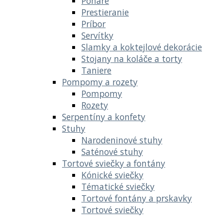
Poháre
Prestieranie
Príbor
Servítky
Slamky a koktejlové dekorácie
Stojany na koláče a torty
Taniere
Pompomy a rozety
Pompomy
Rozety
Serpentíny a konfety
Stuhy
Narodeninové stuhy
Saténové stuhy
Tortové sviečky a fontány
Kónické sviečky
Tématické sviečky
Tortové fontány a prskavky
Tortové sviečky