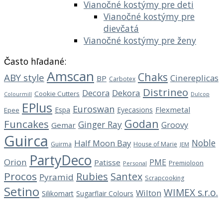
Vianočné kostýmy pre deti
Vianočné kostýmy pre
dievčatá
Vianočné kostýmy pre ženy
Často hľadané:
Amscan
Chaks
ABY style
Cinereplicas
BP
Carbotex
Distrineo
Decora
Dekora
Cookie Cutters
Dulcop
Colourmill
EPlus
Euroswan
Flexmetal
Espa
Eyecasions
Epee
Godan
Funcakes
Ginger Ray
Groovy
Gemar
Guirca
Noble
Half Moon Bay
Guirma
House of Marie
JEM
PartyDeco
Orion
PME
Patisse
Premioloon
Personal
Procos
Rubies
Santex
Pyramid
Scrapcooking
Setino
WIMEX s.r.o.
Wilton
Silikomart
Sugarflair Colours