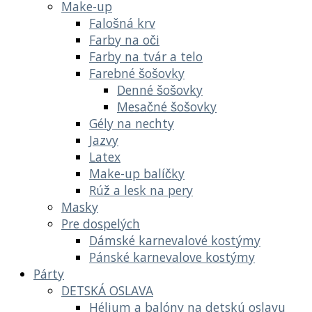
Make-up
Falošná krv
Farby na oči
Farby na tvár a telo
Farebné šošovky
Denné šošovky
Mesačné šošovky
Gély na nechty
Jazvy
Latex
Make-up balíčky
Rúž a lesk na pery
Masky
Pre dospelých
Dámské karnevalové kostýmy
Pánské karnevalove kostýmy
Párty
DETSKÁ OSLAVA
Hélium a balóny na detskú oslavu