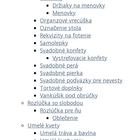
Držiaky na menovky
Menovky
Organzové vrecúška
Označenie stola
Rekvizity na fotenie
Samolepky
Svadobné konfety
Vystreľovacie konfety
Svadobné perá
Svadobné pierka
Svadobné podväzky pre nevesty
Tortové doplnky
Vankúšik pod obrúčky
Rozlúčka so slobodou
Rozlúčka pre ňu
Oblečenie
Umelé kvety
Umelá tráva a bavlna