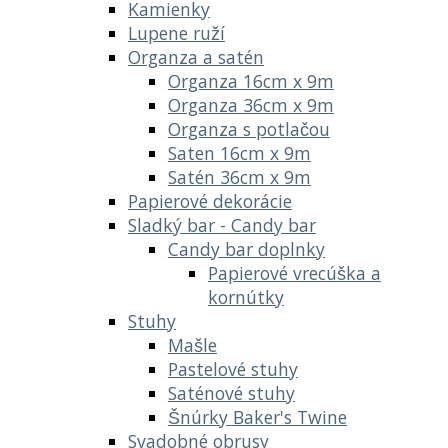
Kamienky
Lupene ruží
Organza a satén
Organza 16cm x 9m
Organza 36cm x 9m
Organza s potlačou
Saten 16cm x 9m
Satén 36cm x 9m
Papierové dekorácie
Sladký bar - Candy bar
Candy bar doplnky
Papierové vrecúška a
kornútky
Stuhy
Mašle
Pastelové stuhy
Saténové stuhy
Šnúrky Baker's Twine
Svadobné obrusy