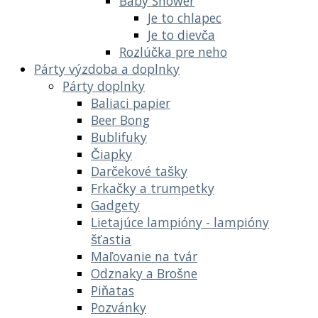
Baby Shower
Je to chlapec
Je to dievča
Rozlúčka pre neho
Párty výzdoba a doplnky
Párty doplnky
Baliaci papier
Beer Bong
Bublifuky
Čiapky
Darčekové tašky
Frkačky a trumpetky
Gadgety
Lietajúce lampióny - lampióny
šťastia
Maľovanie na tvár
Odznaky a Brošne
Piňatas
Pozvánky