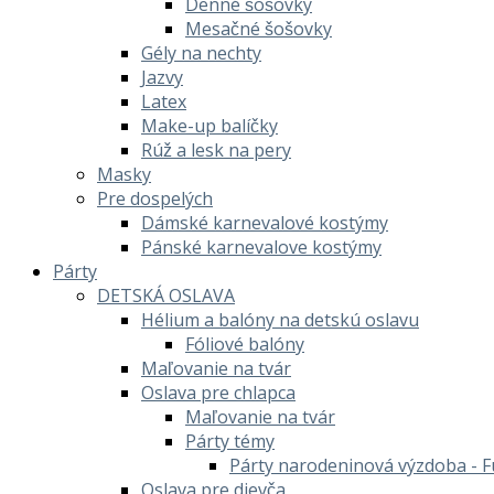
Denné šošovky
Mesačné šošovky
Gély na nechty
Jazvy
Latex
Make-up balíčky
Rúž a lesk na pery
Masky
Pre dospelých
Dámské karnevalové kostýmy
Pánské karnevalove kostýmy
Párty
DETSKÁ OSLAVA
Hélium a balóny na detskú oslavu
Fóliové balóny
Maľovanie na tvár
Oslava pre chlapca
Maľovanie na tvár
Párty témy
Párty narodeninová výzdoba - F
Oslava pre dievča