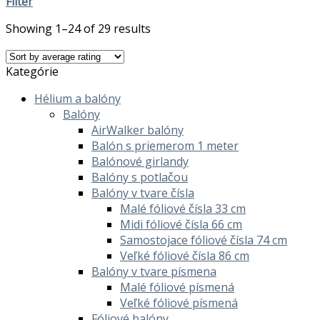
Filter
Showing 1–24 of 29 results
Kategórie
Hélium a balóny
Balóny
AirWalker balóny
Balón s priemerom 1 meter
Balónové girlandy
Balóny s potlačou
Balóny v tvare čísla
Malé fóliové čísla 33 cm
Midi fóliové čísla 66 cm
Samostojace fóliové čísla 74 cm
Veľké fóliové čísla 86 cm
Balóny v tvare písmena
Malé fóliové písmená
Veľké fóliové písmená
Fóliové balóny