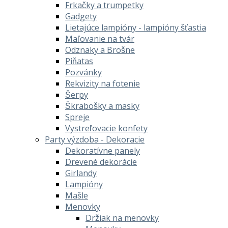
Frkačky a trumpetky
Gadgety
Lietajúce lampióny - lampióny šťastia
Maľovanie na tvár
Odznaky a Brošne
Piňatas
Pozvánky
Rekvizity na fotenie
Šerpy
Škrabošky a masky
Spreje
Vystreľovacie konfety
Party výzdoba - Dekoracie
Dekoratívne panely
Drevené dekorácie
Girlandy
Lampióny
Mašle
Menovky
Držiak na menovky