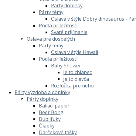
Párty doplnky
Párty témy
Oslava v štýle Dobrý dinosaurus - Pá
Podľa príležitostí
Sväté prijímanie
Oslava pre dospelých
Party témy
Oslava v štýle Hawaii
Podľa príležitostí
Baby Shower
Je to chlapec
Je to dievča
Rozlúčka pre neho
Párty výzdoba a doplnky
Párty doplnky
Baliaci papier
Beer Bong
Bublifuky
Čiapky
Darčekové tašky