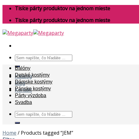
Skip
Tisíce párty produktov na jednom mieste
to
Tisíce párty produktov na jednom mieste
content
Search
for:
Balóny
Detské kostýmy
Katalóg
Dámske kostýmy
Blog
Pánske kostýmy
Kontakt
Párty výzdoba
Svadba
Search
for:
Home
/
Products tagged “JEM”