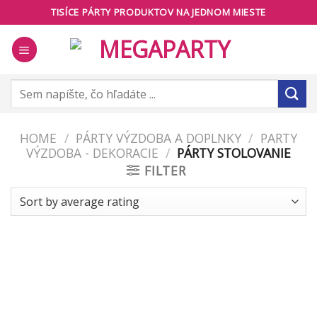
Skip
TISÍCE PÁRTY PRODUKTOV NA JEDNOM MIESTE
to
content
Search
for:
HOME
/
PÁRTY VÝZDOBA A DOPLNKY
/
PARTY
VÝZDOBA - DEKORACIE
/
PÁRTY STOLOVANIE
FILTER