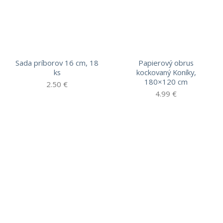
Sada príborov 16 cm, 18
Papierový obrus
ks
kockovaný Koníky,
180×120 cm
2.50
€
4.99
€