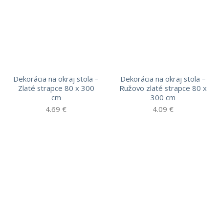
Dekorácia na okraj stola –
Dekorácia na okraj stola –
Zlaté strapce 80 x 300
Ružovo zlaté strapce 80 x
cm
300 cm
4.69
€
4.09
€