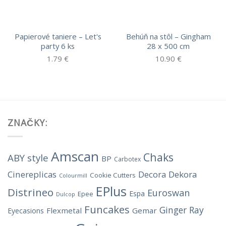
Papierové taniere – Let's
Behúň na stôl – Gingham
party 6 ks
28 x 500 cm
1.79
€
10.90
€
ZNAČKY:
Amscan
Chaks
ABY style
BP
Carbotex
Cinereplicas
Decora
Dekora
Cookie Cutters
Colourmill
EPlus
Distrineo
Euroswan
Espa
Epee
Dulcop
Funcakes
Ginger Ray
Flexmetal
Gemar
Eyecasions