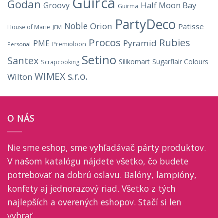
Guirca
Godan
Half Moon Bay
Groovy
Guirma
PartyDeco
Noble
Orion
Patisse
House of Marie
JEM
Procos
Rubies
Pyramid
PME
Premioloon
Personal
Setino
Santex
Silikomart
Sugarflair Colours
Scrapcooking
WIMEX s.r.o.
Wilton
O NÁS
Nie sme eshop, sme vyhľadávač párty produktov.
V našom katalógu nájdete všetko, čo budete
potrebovať na dobrú oslavu. Balóny, lampióny,
konfety aj jednorazový riad. Všetko z tých
najlepších a overených eshopov. Stačí si len
vybrať.