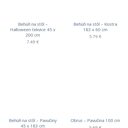
Behúň na stôl –
Behúň na stôl – Kostra
Halloween tekvice 45 x
183 x 60 cm
200 cm
5.79
€
7.49
€
Behúň na stôl – Pavučiny
Obrus – Pavučina 100 cm
45 x 183 cm
5.69
€