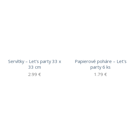
Servítky – Let's party 33 x
Papierové poháre – Let's
33 cm
party 6 ks
2.99
€
1.79
€