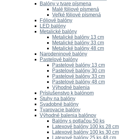
Balóny v tvare písmena
Malé fóliové písmená
Veľké fóliové písmená
Fóliové balóny
LED balóny
Metalické balóny
Metalické balóny 13 cm
Metalické balóny 33 cm
Metalické balóny 48 cm
Narodeninové balóny
Pastelové balóny
Pastelové balóny 13 cm
Pastelové balóny 30 cm
Pastelové balóny 33 cm
Pastelové balóny 48 cm
Výhodné balenia
Príslušenstvo k balónom
Stuhy na balóny
Svadobné balóny
Tvarovacie balóny
Výhodné balenia balónov
Balóny s potlačou 50 ks
Latexové balóny 100 ks 28 cm
Latexové balóny 100 ks 30 cm
Latexové balóny 25 ks 48 cm