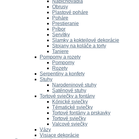
Napichovadlá
Obrusy
Plastové poháre
Poháre
Prestieranie
Príbor
Servítky
Slamky a koktejlové dekorácie
Stojany na koláče a torty
Taniere
Pompomy a rozety
Pompomy
Rozety
Serpentíny a konfety
Stuhy
Narodeninové stuhy
Saténové stuhy
Tortové sviečky a fontány
Kónické sviečky
Tématické sviečky
Tortové fontány a prskavky
Tortové sviečky
Valcové sviečky
Vázy
Visiace dekorácie