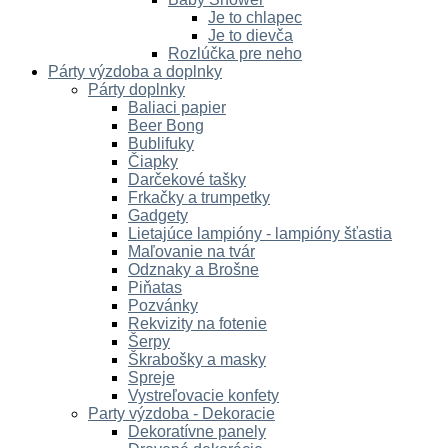
Je to chlapec
Je to dievča
Rozlúčka pre neho
Párty výzdoba a doplnky
Párty doplnky
Baliaci papier
Beer Bong
Bublifuky
Čiapky
Darčekové tašky
Frkačky a trumpetky
Gadgety
Lietajúce lampióny - lampióny šťastia
Maľovanie na tvár
Odznaky a Brošne
Piňatas
Pozvánky
Rekvizity na fotenie
Šerpy
Škrabošky a masky
Spreje
Vystreľovacie konfety
Party výzdoba - Dekoracie
Dekoratívne panely