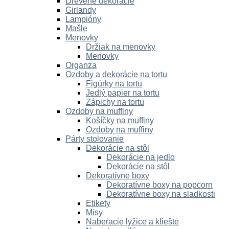
Drevené dekorácie
Girlandy
Lampióny
Mašle
Menovky
Držiak na menovky
Menovky
Organza
Ozdoby a dekorácie na tortu
Figúrky na tortu
Jedlý papier na tortu
Zápichy na tortu
Ozdoby na muffiny
Košíčky na muffiny
Ozdoby na muffiny
Párty stolovanie
Dekorácie na stôl
Dekorácie na jedlo
Dekorácie na stôl
Dekoratívne boxy
Dekoratívne boxy na popcorn
Dekoratívne boxy na sladkosti
Etikety
Misy
Naberacie lyžice a kliešte