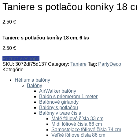
Taniere s potlačou koníky 18 c
2.50
€
Taniere s potlačou koníky 18 cm, 6 ks
2.50
€
Pozrieť v eshope
SKU:
3072df75d137
Category:
Taniere
Tag:
PartyDeco
Kategórie
Hélium a balóny
Balóny
AirWalker balóny
Balón s priemerom 1 meter
Balónové girlandy
Balóny s potlačou
Balóny v tvare čísla
Malé fóliové čísla 33 cm
Midi fóliové čísla 66 cm
Samostojace fóliové čísla 74 cm
Veľké fóliové čísla 86 cm