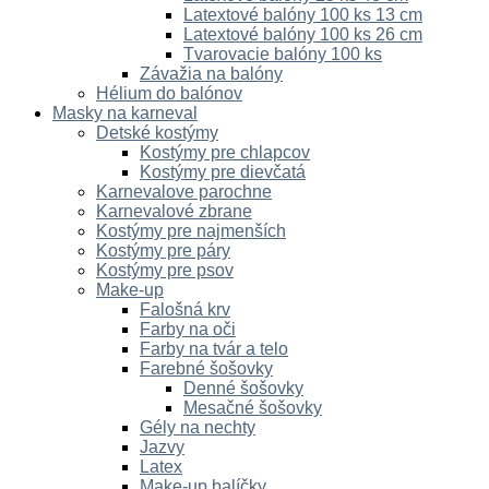
Latextové balóny 100 ks 13 cm
Latextové balóny 100 ks 26 cm
Tvarovacie balóny 100 ks
Závažia na balóny
Hélium do balónov
Masky na karneval
Detské kostýmy
Kostýmy pre chlapcov
Kostýmy pre dievčatá
Karnevalove parochne
Karnevalové zbrane
Kostýmy pre najmenších
Kostýmy pre páry
Kostýmy pre psov
Make-up
Falošná krv
Farby na oči
Farby na tvár a telo
Farebné šošovky
Denné šošovky
Mesačné šošovky
Gély na nechty
Jazvy
Latex
Make-up balíčky