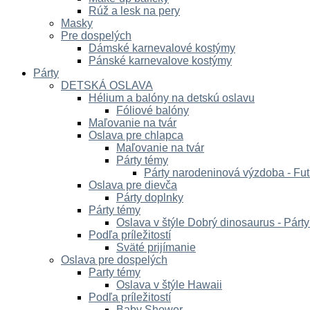
Rúž a lesk na pery
Masky
Pre dospelých
Dámské karnevalové kostýmy
Pánské karnevalove kostýmy
Párty
DETSKÁ OSLAVA
Hélium a balóny na detskú oslavu
Fóliové balóny
Maľovanie na tvár
Oslava pre chlapca
Maľovanie na tvár
Párty témy
Párty narodeninová výzdoba - Fut
Oslava pre dievča
Párty doplnky
Párty témy
Oslava v štýle Dobrý dinosaurus - Párt
Podľa príležitostí
Sväté prijímanie
Oslava pre dospelých
Party témy
Oslava v štýle Hawaii
Podľa príležitostí
Baby Shower