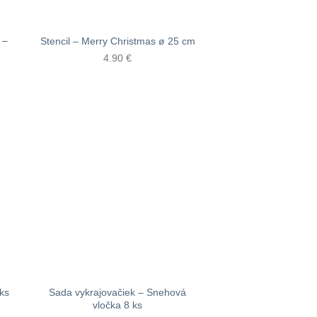
 –
Stencil – Merry Christmas ø 25 cm
4.90
€
Sada vykrajovačiek – Snehová
ks
vločka 8 ks