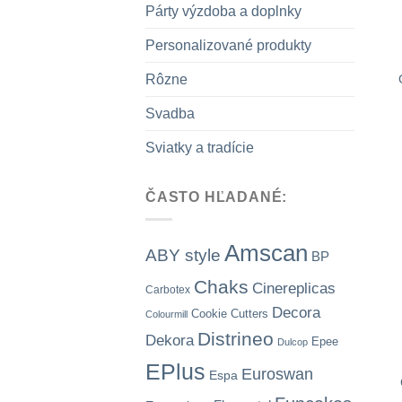
Párty výzdoba a doplnky
Personalizované produkty
Rôzne
Svadba
Sviatky a tradície
ČASTO HĽADANÉ:
Amscan
ABY style
BP
Chaks
Cinereplicas
Carbotex
Decora
Cookie Cutters
Colourmill
Distrineo
Dekora
Epee
Dulcop
EPlus
Euroswan
Espa