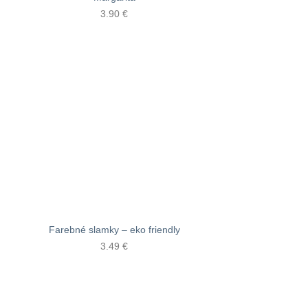
3.90
€
Farebné slamky – eko friendly
3.49
€