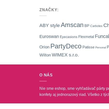
ZNAČKY:
Amscan
C
ABY style
BP
Carbotex
Funca
Euroswan
Flexmetal
Eyecasions
PartyDeco
Orion
Patisse
Personal
WIMEX s.r.o.
Wilton
O NÁS
Nie sme eshop, sme vyhľadávač párty pr
konfety aj jednorazový riad. Všetko z tý