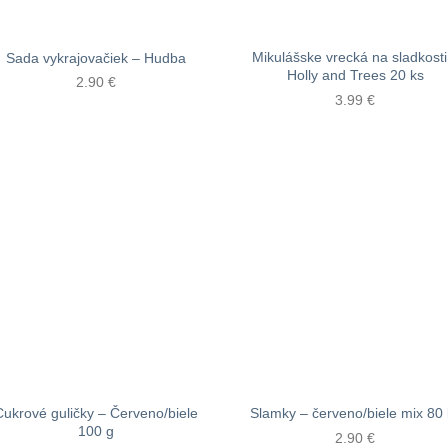
Mikulášske vrecká na sladkosti
Sada vykrajovačiek – Hudba
Holly and Trees 20 ks
2.90
€
3.99
€
Cukrové guličky – Červeno/biele
Slamky – červeno/biele mix 80 
100 g
2.90
€