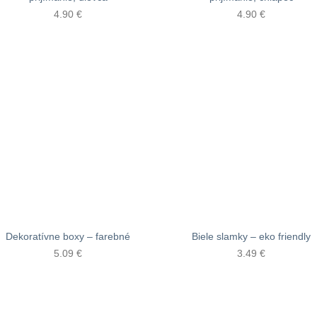
4.90
€
4.90
€
Dekoratívne boxy – farebné
Biele slamky – eko friendly
5.09
€
3.49
€