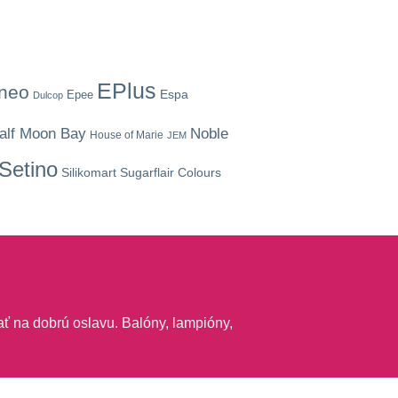
EPlus
ineo
Espa
Epee
Dulcop
Noble
alf Moon Bay
House of Marie
JEM
Setino
Silikomart
Sugarflair Colours
ť na dobrú oslavu. Balóny, lampióny,