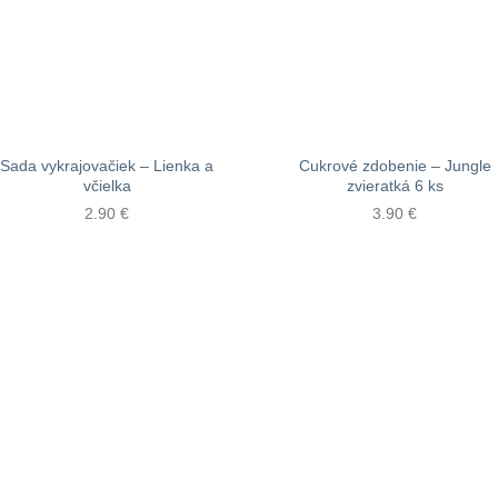
Sada vykrajovačiek – Lienka a
Cukrové zdobenie – Jungle
včielka
zvieratká 6 ks
2.90
€
3.90
€