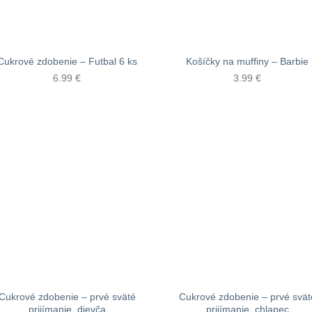
Cukrové zdobenie – Futbal 6 ks
Košíčky na muffiny – Barbie
6.99
€
3.99
€
Cukrové zdobenie – prvé sväté
Cukrové zdobenie – prvé svät
prijímanie, dievča
prijímanie, chlapec