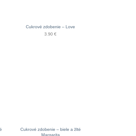
Cukrové zdobenie – Love
3.90
€
é
Cukrové zdobenie – biele a žlté
Margarita