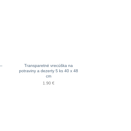
 –
Transparetné vrecúška na
potraviny a dezerty 5 ks 40 x 48
cm
1.90
€