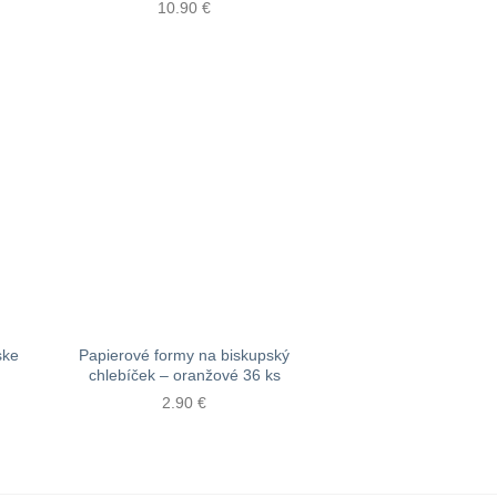
10.90
€
ske
Papierové formy na biskupský
chlebíček – oranžové 36 ks
2.90
€