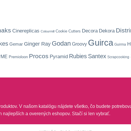
haks
Distr
Dekora
Cinereplicas
Decora
Cookie Cutters
Colourmill
Guirca
Godan
kes
Ginger Ray
H
Gemar
Groovy
Guirma
Procos
Rubies
Santex
Pyramid
PME
Premioloon
Scrapcooking
oduktov. V našom katalógu nájdete všetko, čo budete potrebova
ch najlepších a overených eshopov. Stačí si len vybrať.