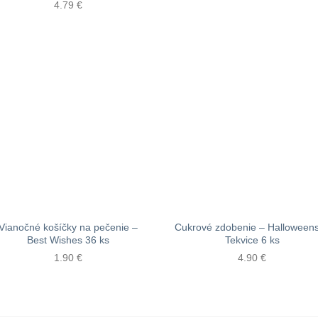
4.79
€
Vianočné košíčky na pečenie –
Cukrové zdobenie – Halloween
Best Wishes 36 ks
Tekvice 6 ks
1.90
€
4.90
€