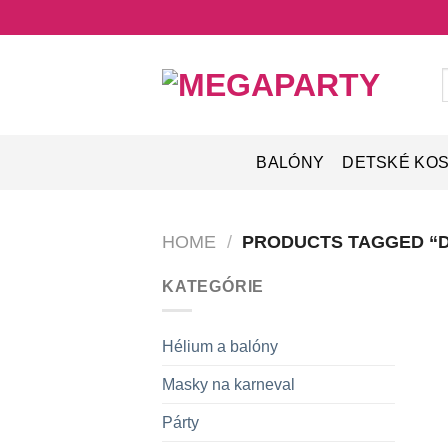
Skip
to
content
S
f
BALÓNY
DETSKÉ KO
HOME
/
PRODUCTS TAGGED “
KATEGÓRIE
Hélium a balóny
Masky na karneval
Párty