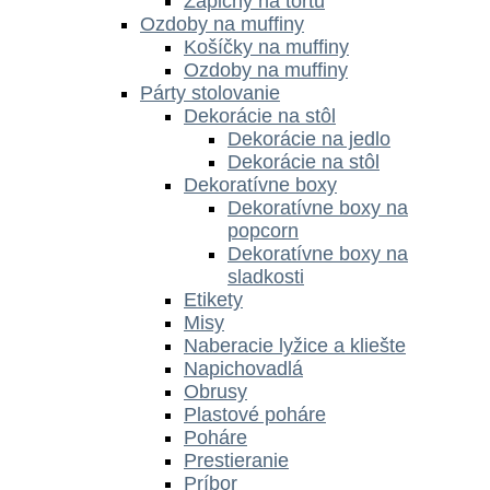
Zápichy na tortu
Ozdoby na muffiny
Košíčky na muffiny
Ozdoby na muffiny
Párty stolovanie
Dekorácie na stôl
Dekorácie na jedlo
Dekorácie na stôl
Dekoratívne boxy
Dekoratívne boxy na
popcorn
Dekoratívne boxy na
sladkosti
Etikety
Misy
Naberacie lyžice a kliešte
Napichovadlá
Obrusy
Plastové poháre
Poháre
Prestieranie
Príbor