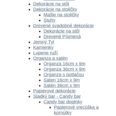
Dekorácie na stôl
Dekorácie na stoličky
Mašle na stoličky
Stuhy
Drevené svadobné dekorácie
Dekorácie na stôl
Drevené Písmená
Jemný Tyl
Kamienky
Lupene ruží
Organza a satén
Organza 16cm x 9m
Organza 36cm x 9m
Organza s potlačou
Saten 16cm x 9m
Satén 36cm x 9m
Papierové dekorácie
Sladký bar - Candy bar
Candy bar doplnky
Papierové vrecúška a
kornútky