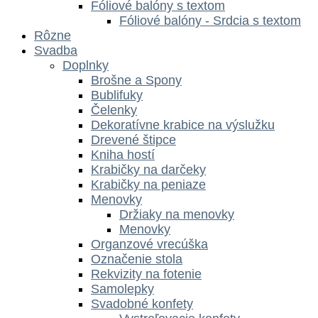
Fóliové balóny s textom
Fóliové balóny - Srdcia s textom
Rôzne
Svadba
Doplnky
Brošne a Spony
Bublifuky
Čelenky
Dekoratívne krabice na výslužku
Drevené štipce
Kniha hostí
Krabičky na darčeky
Krabičky na peniaze
Menovky
Držiaky na menovky
Menovky
Organzové vrecúška
Označenie stola
Rekvizity na fotenie
Samolepky
Svadobné konfety