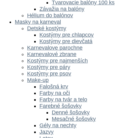
Tvarovacie balóny 100 ks
Závažia na balóny
Hélium do balónov
Masky na karneval
Detské kostýmy
Kostýmy pre chlapcov
Kostýmy pre dievčatá
Karnevalove parochne
Karnevalové zbrane
Kostýmy pre najmenších
Kostýmy pre páry
Kostýmy pre psov
Make-up
Falošná krv
Farby na oči
Farby na tvár a telo
Farebné šošovky
Denné šošovky
Mesačné šošovky
Gély na nechty
Jazvy