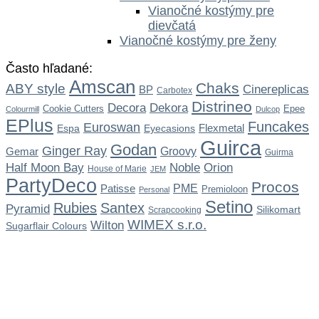
Vianočné kostýmy pre
dievčatá
Vianočné kostýmy pre ženy
Často hľadané:
Amscan
Chaks
ABY style
Cinereplicas
BP
Carbotex
Distrineo
Dekora
Decora
Cookie Cutters
Epee
Colourmill
Dulcop
EPlus
Funcakes
Euroswan
Flexmetal
Espa
Eyecasions
Guirca
Godan
Ginger Ray
Gemar
Groovy
Guirma
Noble
Half Moon Bay
Orion
House of Marie
JEM
PartyDeco
Procos
Patisse
PME
Premioloon
Personal
Setino
Rubies
Santex
Pyramid
Silikomart
Scrapcooking
WIMEX s.r.o.
Wilton
Sugarflair Colours