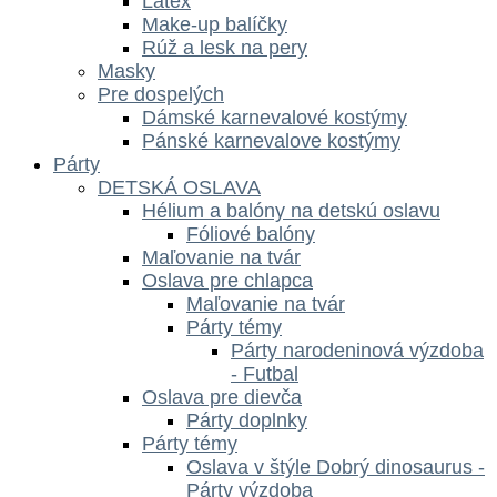
Latex
Make-up balíčky
Rúž a lesk na pery
Masky
Pre dospelých
Dámské karnevalové kostýmy
Pánské karnevalove kostýmy
Párty
DETSKÁ OSLAVA
Hélium a balóny na detskú oslavu
Fóliové balóny
Maľovanie na tvár
Oslava pre chlapca
Maľovanie na tvár
Párty témy
Párty narodeninová výzdoba
- Futbal
Oslava pre dievča
Párty doplnky
Párty témy
Oslava v štýle Dobrý dinosaurus -
Párty výzdoba