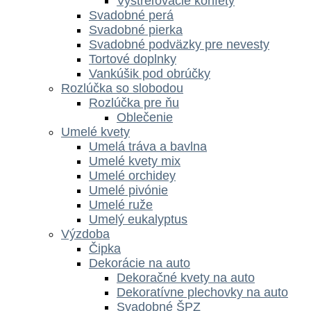
Vystreľovacie konfety
Svadobné perá
Svadobné pierka
Svadobné podväzky pre nevesty
Tortové doplnky
Vankúšik pod obrúčky
Rozlúčka so slobodou
Rozlúčka pre ňu
Oblečenie
Umelé kvety
Umelá tráva a bavlna
Umelé kvety mix
Umelé orchidey
Umelé pivónie
Umelé ruže
Umelý eukalyptus
Výzdoba
Čipka
Dekorácie na auto
Dekoračné kvety na auto
Dekoratívne plechovky na auto
Svadobné ŠPZ