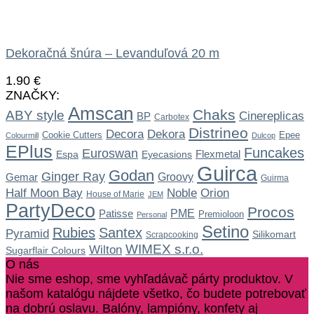
Dekoračná šnúra – Levanduľová 20 m
1.90
€
ZNAČKY:
Amscan
Chaks
ABY style
Cinereplicas
BP
Carbotex
Distrineo
Dekora
Decora
Cookie Cutters
Epee
Colourmill
Dulcop
EPlus
Funcakes
Euroswan
Flexmetal
Espa
Eyecasions
Guirca
Godan
Ginger Ray
Gemar
Groovy
Guirma
Noble
Half Moon Bay
Orion
House of Marie
JEM
PartyDeco
Procos
Patisse
PME
Premioloon
Personal
Setino
Rubies
Santex
Pyramid
Silikomart
Scrapcooking
WIMEX s.r.o.
Wilton
Sugarflair Colours
O nás
Nie sme eshop, sme vyhľadávač párty produktov. V
našom katalógu nájdete všetko, čo budete potrebovať
na dobrú oslavu. Balóny, lampióny, konfety aj