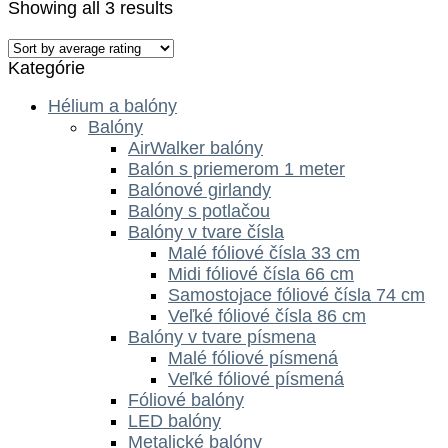
Showing all 3 results
Kategórie
Hélium a balóny
Balóny
AirWalker balóny
Balón s priemerom 1 meter
Balónové girlandy
Balóny s potlačou
Balóny v tvare čísla
Malé fóliové čísla 33 cm
Midi fóliové čísla 66 cm
Samostojace fóliové čísla 74 cm
Veľké fóliové čísla 86 cm
Balóny v tvare písmena
Malé fóliové písmená
Veľké fóliové písmená
Fóliové balóny
LED balóny
Metalické balóny