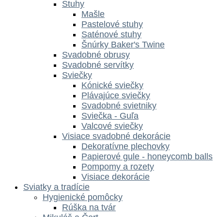
Stuhy
Mašle
Pastelové stuhy
Saténové stuhy
Šnúrky Baker's Twine
Svadobné obrusy
Svadobné servítky
Sviečky
Kónické sviečky
Plávajúce sviečky
Svadobné svietniky
Sviečka - Guľa
Valcové sviečky
Visiace svadobné dekorácie
Dekoratívne plechovky
Papierové gule - honeycomb balls
Pompomy a rozety
Visiace dekorácie
Sviatky a tradície
Hygienické pomôcky
Rúška na tvár