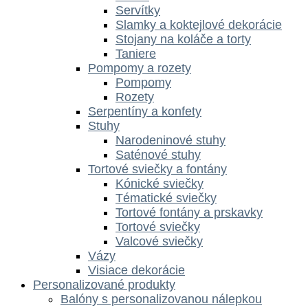
Servítky
Slamky a koktejlové dekorácie
Stojany na koláče a torty
Taniere
Pompomy a rozety
Pompomy
Rozety
Serpentíny a konfety
Stuhy
Narodeninové stuhy
Saténové stuhy
Tortové sviečky a fontány
Kónické sviečky
Tématické sviečky
Tortové fontány a prskavky
Tortové sviečky
Valcové sviečky
Vázy
Visiace dekorácie
Personalizované produkty
Balóny s personalizovanou nálepkou