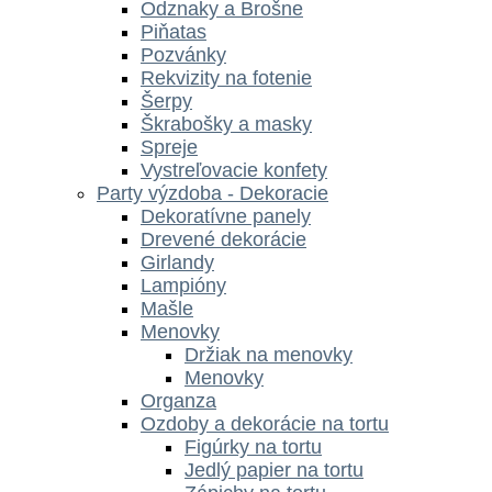
Odznaky a Brošne
Piňatas
Pozvánky
Rekvizity na fotenie
Šerpy
Škrabošky a masky
Spreje
Vystreľovacie konfety
Party výzdoba - Dekoracie
Dekoratívne panely
Drevené dekorácie
Girlandy
Lampióny
Mašle
Menovky
Držiak na menovky
Menovky
Organza
Ozdoby a dekorácie na tortu
Figúrky na tortu
Jedlý papier na tortu