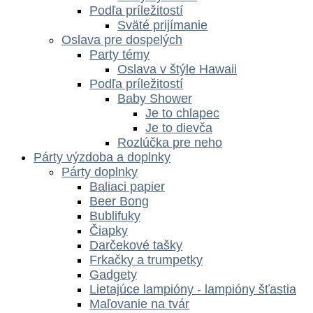
Podľa príležitostí
Sväté prijímanie
Oslava pre dospelých
Party témy
Oslava v štýle Hawaii
Podľa príležitostí
Baby Shower
Je to chlapec
Je to dievča
Rozlúčka pre neho
Párty výzdoba a doplnky
Párty doplnky
Baliaci papier
Beer Bong
Bublifuky
Čiapky
Darčekové tašky
Frkačky a trumpetky
Gadgety
Lietajúce lampióny - lampióny šťastia
Maľovanie na tvár