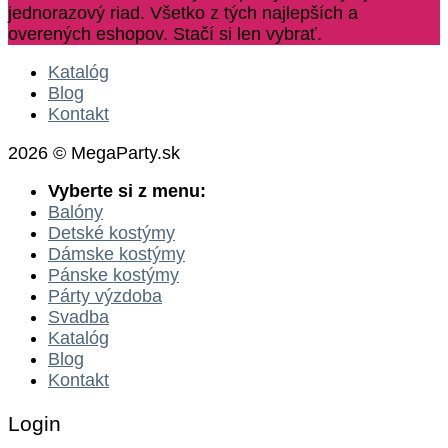
jednorazový riad. Všetko z tých najlepších a
overených eshopov. Stačí si len vybrať.
Katalóg
Blog
Kontakt
2026 © MegaParty.sk
Vyberte si z menu:
Balóny
Detské kostýmy
Dámske kostýmy
Pánske kostýmy
Párty výzdoba
Svadba
Katalóg
Blog
Kontakt
Login