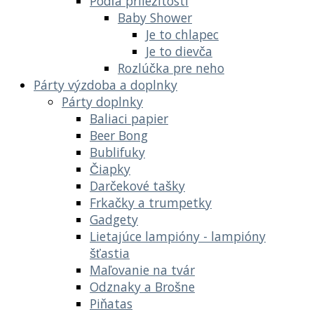
Podľa príležitostí
Baby Shower
Je to chlapec
Je to dievča
Rozlúčka pre neho
Párty výzdoba a doplnky
Párty doplnky
Baliaci papier
Beer Bong
Bublifuky
Čiapky
Darčekové tašky
Frkačky a trumpetky
Gadgety
Lietajúce lampióny - lampióny
šťastia
Maľovanie na tvár
Odznaky a Brošne
Piňatas