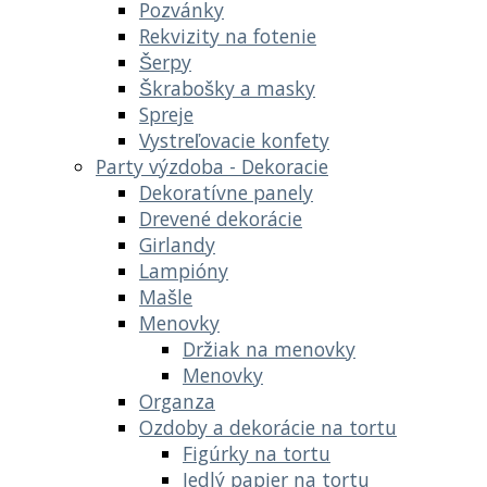
Pozvánky
Rekvizity na fotenie
Šerpy
Škrabošky a masky
Spreje
Vystreľovacie konfety
Party výzdoba - Dekoracie
Dekoratívne panely
Drevené dekorácie
Girlandy
Lampióny
Mašle
Menovky
Držiak na menovky
Menovky
Organza
Ozdoby a dekorácie na tortu
Figúrky na tortu
Jedlý papier na tortu