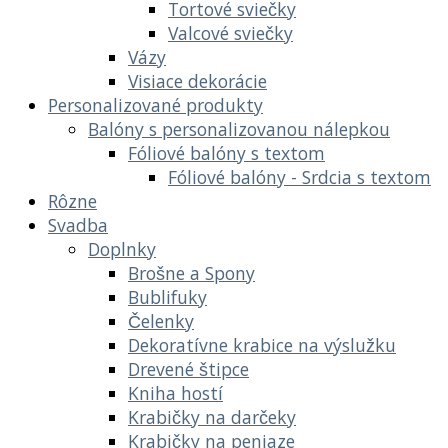
Tortové sviečky
Valcové sviečky
Vázy
Visiace dekorácie
Personalizované produkty
Balóny s personalizovanou nálepkou
Fóliové balóny s textom
Fóliové balóny - Srdcia s textom
Rôzne
Svadba
Doplnky
Brošne a Spony
Bublifuky
Čelenky
Dekoratívne krabice na výslužku
Drevené štipce
Kniha hostí
Krabičky na darčeky
Krabičky na peniaze