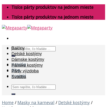
Skip
Tisíce párty produktov na jednom mieste
to
Tisíce párty produktov na jednom mieste
content
Search
Balóny
for:
Detské kostýmy
Dámske kostýmy
Katalóg
Pánske kostýmy
Blog
Párty výzdoba
Kontakt
Svadba
Search
for:
Home
/
Masky na karneval
/
Detské kostýmy
/