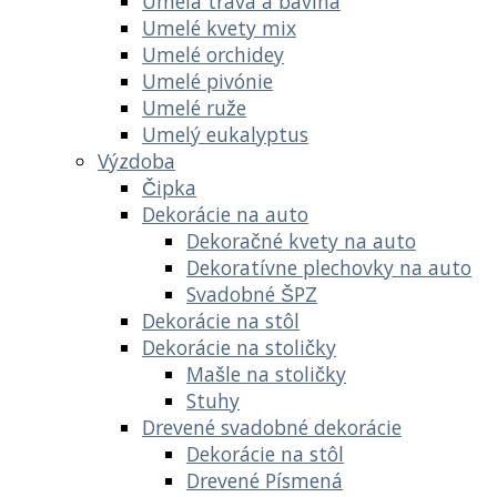
Umelá tráva a bavlna
Umelé kvety mix
Umelé orchidey
Umelé pivónie
Umelé ruže
Umelý eukalyptus
Výzdoba
Čipka
Dekorácie na auto
Dekoračné kvety na auto
Dekoratívne plechovky na auto
Svadobné ŠPZ
Dekorácie na stôl
Dekorácie na stoličky
Mašle na stoličky
Stuhy
Drevené svadobné dekorácie
Dekorácie na stôl
Drevené Písmená