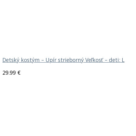
Detský kostým – Upír strieborný Veľkosť – deti: L
29.99
€