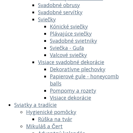
Svadobné obrusy
Svadobné servítky
Sviečky
Kónické sviečky
Plávajúce sviečky
Svadobné svietniky
Sviečka - Guľa
Valcové sviečky
Visiace svadobné dekorácie
Dekoratívne plechovky
Papierové gule - honeycomb
balls
Pompomy a rozety
Visiace dekorácie
Sviatky a tradície
Hygienické pomôcky
Rúška na tvár
Mikuláš a Čert