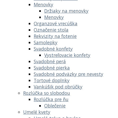
Menovky
Držiaky na menovky
Menovky
Organzové vrecúška
Označenie stola
Rekvizity na fotenie
Samolepky
Svadobné konfety
Vystreľovacie konfety
Svadobné perá
Svadobné pierka
Svadobné podväzky pre nevesty
Tortové doplnky
Vankúšik pod obrúčky
Rozlúčka so slobodou
Rozlúčka pre ňu
Oblečenie
Umelé kvety