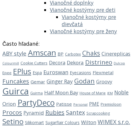
Vianočné doplnky
Vianočné kostýmy pre deti
Vianočné kostýmy pre
dievčatá
Vianočné kostýmy pre ženy
Často hľadané:
Amscan
Chaks
ABY style
Cinereplicas
BP
Carbotex
Distrineo
Decora
Dekora
Cookie Cutters
Dulcop
Colourmill
EPlus
Euroswan
Flexmetal
Espa
Eyecasions
Epee
Godan
Funcakes
Ginger Ray
Groovy
Gemar
Guirca
Noble
Half Moon Bay
Guirma
House of Marie
JEM
PartyDeco
Orion
PME
Patisse
Premioloon
Personal
Procos
Rubies
Santex
Pyramid
Scrapcooking
Setino
WIMEX s.r.o.
Wilton
Silikomart
Sugarflair Colours