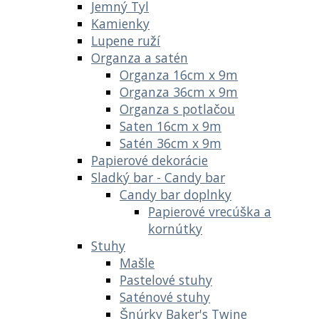
Jemný Tyl
Kamienky
Lupene ruží
Organza a satén
Organza 16cm x 9m
Organza 36cm x 9m
Organza s potlačou
Saten 16cm x 9m
Satén 36cm x 9m
Papierové dekorácie
Sladký bar - Candy bar
Candy bar doplnky
Papierové vrecúška a
kornútky
Stuhy
Mašle
Pastelové stuhy
Saténové stuhy
Šnúrky Baker's Twine