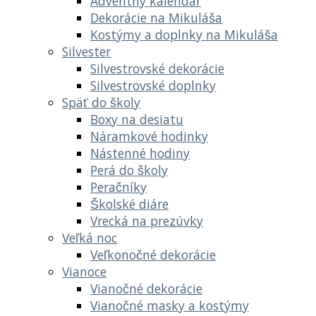
Adventný kalendár
Dekorácie na Mikuláša
Kostýmy a doplnky na Mikuláša
Silvester
Silvestrovské dekorácie
Silvestrovské doplnky
Späť do školy
Boxy na desiatu
Náramkové hodinky
Nástenné hodiny
Perá do školy
Peračníky
Školské diáre
Vrecká na prezúvky
Veľká noc
Veľkonočné dekorácie
Vianoce
Vianočné dekorácie
Vianočné masky a kostýmy