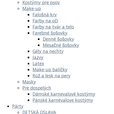
Kostýmy pre psov
Make-up
Falošná krv
Farby na oči
Farby na tvár a telo
Farebné šošovky
Denné šošovky
Mesačné šošovky
Gély na nechty
Jazvy
Latex
Make-up balíčky
Rúž a lesk na pery
Masky
Pre dospelých
Dámské karnevalové kostýmy
Pánské karnevalove kostýmy
Párty
DETSKÁ OSLAVA