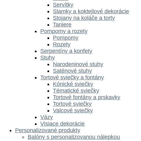
Servítky
Slamky a koktejlové dekorácie
Stojany na koláče a torty
Taniere
Pompomy a rozety
Pompomy
Rozety
Serpentíny a konfety
Stuhy
Narodeninové stuhy
Saténové stuhy
Tortové sviečky a fontány
Kónické sviečky
Tématické sviečky
Tortové fontány a prskavky
Tortové sviečky
Valcové sviečky
Vázy
Visiace dekorácie
Personalizované produkty
Balóny s personalizovanou nálepkou