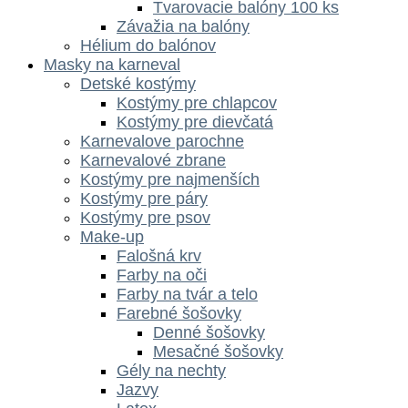
Tvarovacie balóny 100 ks
Závažia na balóny
Hélium do balónov
Masky na karneval
Detské kostýmy
Kostýmy pre chlapcov
Kostýmy pre dievčatá
Karnevalove parochne
Karnevalové zbrane
Kostýmy pre najmenších
Kostýmy pre páry
Kostýmy pre psov
Make-up
Falošná krv
Farby na oči
Farby na tvár a telo
Farebné šošovky
Denné šošovky
Mesačné šošovky
Gély na nechty
Jazvy