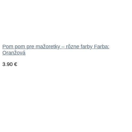
Pom pom pre mažoretky – rôzne farby Farba:
Oranžová
3.90
€