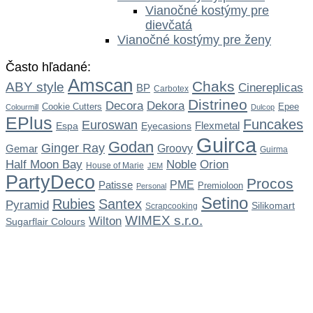
Vianočné kostýmy pre
dievčatá
Vianočné kostýmy pre ženy
Často hľadané:
Amscan
Chaks
ABY style
Cinereplicas
BP
Carbotex
Distrineo
Dekora
Decora
Cookie Cutters
Epee
Colourmill
Dulcop
EPlus
Funcakes
Euroswan
Flexmetal
Espa
Eyecasions
Guirca
Godan
Ginger Ray
Gemar
Groovy
Guirma
Noble
Half Moon Bay
Orion
House of Marie
JEM
PartyDeco
Procos
Patisse
PME
Premioloon
Personal
Setino
Rubies
Santex
Pyramid
Silikomart
Scrapcooking
WIMEX s.r.o.
Wilton
Sugarflair Colours