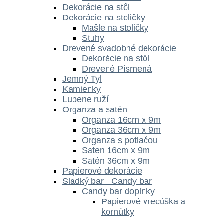
Dekorácie na stôl
Dekorácie na stoličky
Mašle na stoličky
Stuhy
Drevené svadobné dekorácie
Dekorácie na stôl
Drevené Písmená
Jemný Tyl
Kamienky
Lupene ruží
Organza a satén
Organza 16cm x 9m
Organza 36cm x 9m
Organza s potlačou
Saten 16cm x 9m
Satén 36cm x 9m
Papierové dekorácie
Sladký bar - Candy bar
Candy bar doplnky
Papierové vrecúška a
kornútky