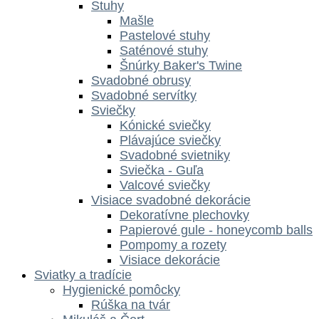
Stuhy
Mašle
Pastelové stuhy
Saténové stuhy
Šnúrky Baker's Twine
Svadobné obrusy
Svadobné servítky
Sviečky
Kónické sviečky
Plávajúce sviečky
Svadobné svietniky
Sviečka - Guľa
Valcové sviečky
Visiace svadobné dekorácie
Dekoratívne plechovky
Papierové gule - honeycomb balls
Pompomy a rozety
Visiace dekorácie
Sviatky a tradície
Hygienické pomôcky
Rúška na tvár