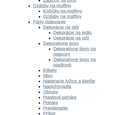
Zápichy na tortu
Ozdoby na muffiny
Košíčky na muffiny
Ozdoby na muffiny
Párty stolovanie
Dekorácie na stôl
Dekorácie na jedlo
Dekorácie na stôl
Dekoratívne boxy
Dekoratívne boxy na
popcorn
Dekoratívne boxy na
sladkosti
Etikety
Misy
Naberacie lyžice a kliešte
Napichovadlá
Obrusy
Plastové poháre
Poháre
Prestieranie
Príbor