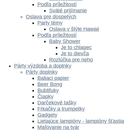
Podľa príležitostí
Sväté prijímanie
Oslava pre dospelých
Party témy
Oslava v štýle Hawaii
Podľa príležitostí
Baby Shower
Je to chlapec
Je to dievča
Rozlúčka pre neho
Párty výzdoba a doplnky
Párty doplnky
Baliaci papier
Beer Bong
Bublifuky
Čiapky
Darčekové tašky
Frkačky a trumpetky
Gadgety
Lietajúce lampióny - lampióny šťastia
Maľovanie na tvár