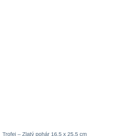
Trofej – Zlatý pohár 16.5 x 25.5 cm