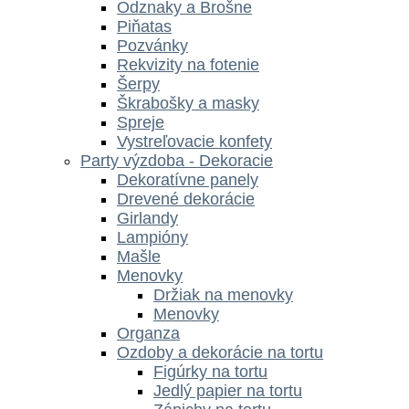
Odznaky a Brošne
Piňatas
Pozvánky
Rekvizity na fotenie
Šerpy
Škrabošky a masky
Spreje
Vystreľovacie konfety
Party výzdoba - Dekoracie
Dekoratívne panely
Drevené dekorácie
Girlandy
Lampióny
Mašle
Menovky
Držiak na menovky
Menovky
Organza
Ozdoby a dekorácie na tortu
Figúrky na tortu
Jedlý papier na tortu