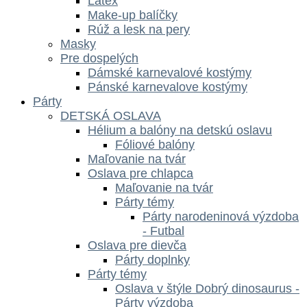
Latex
Make-up balíčky
Rúž a lesk na pery
Masky
Pre dospelých
Dámské karnevalové kostýmy
Pánské karnevalove kostýmy
Párty
DETSKÁ OSLAVA
Hélium a balóny na detskú oslavu
Fóliové balóny
Maľovanie na tvár
Oslava pre chlapca
Maľovanie na tvár
Párty témy
Párty narodeninová výzdoba
- Futbal
Oslava pre dievča
Párty doplnky
Párty témy
Oslava v štýle Dobrý dinosaurus -
Párty výzdoba