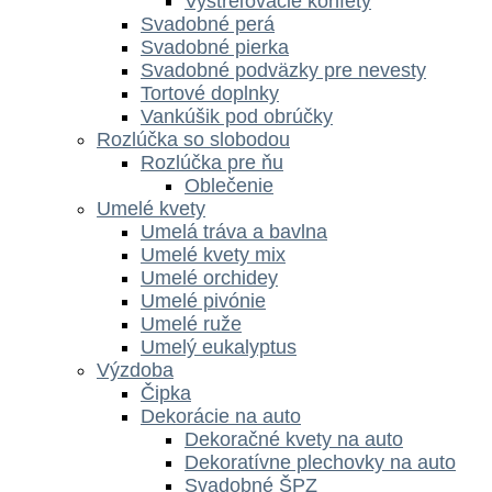
Vystreľovacie konfety
Svadobné perá
Svadobné pierka
Svadobné podväzky pre nevesty
Tortové doplnky
Vankúšik pod obrúčky
Rozlúčka so slobodou
Rozlúčka pre ňu
Oblečenie
Umelé kvety
Umelá tráva a bavlna
Umelé kvety mix
Umelé orchidey
Umelé pivónie
Umelé ruže
Umelý eukalyptus
Výzdoba
Čipka
Dekorácie na auto
Dekoračné kvety na auto
Dekoratívne plechovky na auto
Svadobné ŠPZ