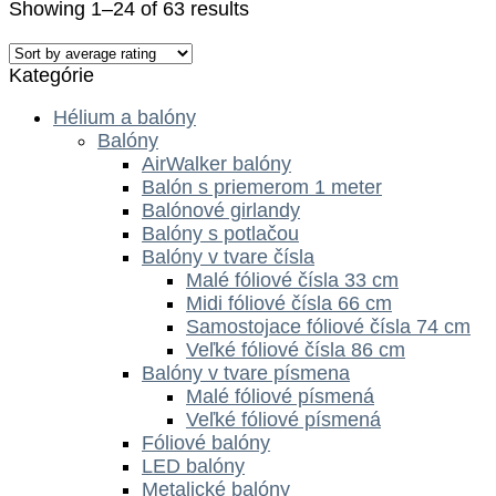
Showing 1–24 of 63 results
Kategórie
Hélium a balóny
Balóny
AirWalker balóny
Balón s priemerom 1 meter
Balónové girlandy
Balóny s potlačou
Balóny v tvare čísla
Malé fóliové čísla 33 cm
Midi fóliové čísla 66 cm
Samostojace fóliové čísla 74 cm
Veľké fóliové čísla 86 cm
Balóny v tvare písmena
Malé fóliové písmená
Veľké fóliové písmená
Fóliové balóny
LED balóny
Metalické balóny