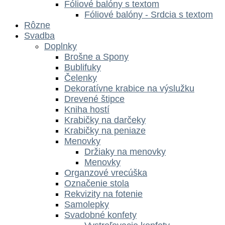
Fóliové balóny s textom
Fóliové balóny - Srdcia s textom
Rôzne
Svadba
Doplnky
Brošne a Spony
Bublifuky
Čelenky
Dekoratívne krabice na výslužku
Drevené štipce
Kniha hostí
Krabičky na darčeky
Krabičky na peniaze
Menovky
Držiaky na menovky
Menovky
Organzové vrecúška
Označenie stola
Rekvizity na fotenie
Samolepky
Svadobné konfety