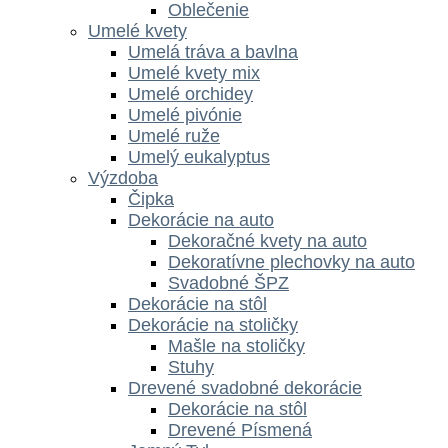
Oblečenie
Umelé kvety
Umelá tráva a bavlna
Umelé kvety mix
Umelé orchidey
Umelé pivónie
Umelé ruže
Umelý eukalyptus
Výzdoba
Čipka
Dekorácie na auto
Dekoračné kvety na auto
Dekoratívne plechovky na auto
Svadobné ŠPZ
Dekorácie na stôl
Dekorácie na stoličky
Mašle na stoličky
Stuhy
Drevené svadobné dekorácie
Dekorácie na stôl
Drevené Písmená