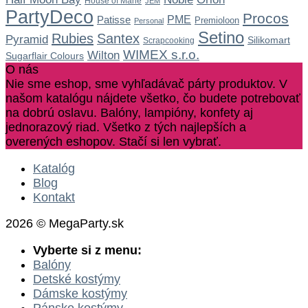
House of Marie
JEM
PartyDeco
Procos
Patisse
PME
Premioloon
Personal
Setino
Rubies
Santex
Pyramid
Silikomart
Scrapcooking
WIMEX s.r.o.
Wilton
Sugarflair Colours
O nás
Nie sme eshop, sme vyhľadávač párty produktov. V
našom katalógu nájdete všetko, čo budete potrebovať
na dobrú oslavu. Balóny, lampióny, konfety aj
jednorazový riad. Všetko z tých najlepších a
overených eshopov. Stačí si len vybrať.
Katalóg
Blog
Kontakt
2026 © MegaParty.sk
Vyberte si z menu:
Balóny
Detské kostýmy
Dámske kostýmy
Pánske kostýmy