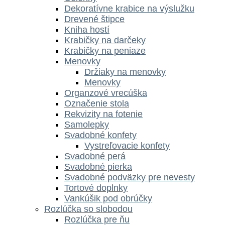
Dekoratívne krabice na výslužku
Drevené štipce
Kniha hostí
Krabičky na darčeky
Krabičky na peniaze
Menovky
Držiaky na menovky
Menovky
Organzové vrecúška
Označenie stola
Rekvizity na fotenie
Samolepky
Svadobné konfety
Vystreľovacie konfety
Svadobné perá
Svadobné pierka
Svadobné podväzky pre nevesty
Tortové doplnky
Vankúšik pod obrúčky
Rozlúčka so slobodou
Rozlúčka pre ňu