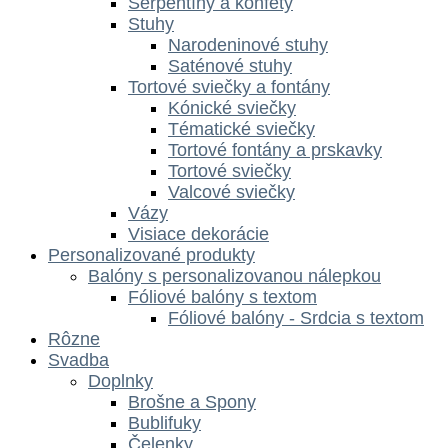
Serpentíny a konfety
Stuhy
Narodeninové stuhy
Saténové stuhy
Tortové sviečky a fontány
Kónické sviečky
Tématické sviečky
Tortové fontány a prskavky
Tortové sviečky
Valcové sviečky
Vázy
Visiace dekorácie
Personalizované produkty
Balóny s personalizovanou nálepkou
Fóliové balóny s textom
Fóliové balóny - Srdcia s textom
Rôzne
Svadba
Doplnky
Brošne a Spony
Bublifuky
Čelenky