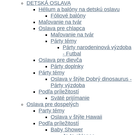
DETSKÁ OSLAVA
Hélium a balóny na detskú oslavu
Fóliové balóny
Maľovanie na tvár
Oslava pre chlapca
Maľovanie na tvár
Párty témy
Párty narodeninová výzdoba
- Futbal
Oslava pre dievča
Párty doplnky
Párty témy
Oslava v štýle Dobrý dinosaurus -
Párty výzdoba
Podľa príležitostí
Sväté prijímanie
Oslava pre dospelých
Party témy
Oslava v štýle Hawaii
Podľa príležitostí
Baby Shower