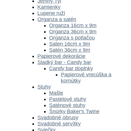
Jemný Tyl
Kamienky
Lupene ruží
Organza a satén
Organza 16cm x 9m
Organza 36cm x 9m
Organza s potlačou
Saten 16cm x 9m
Satén 36cm x 9m
Papierové dekorácie
Sladký bar - Candy bar
Candy bar doplnky
Papierové vrecúška a
kornútky
Stuhy
Mašle
Pastelové stuhy
Saténové stuhy
Šnúrky Baker's Twine
Svadobné obrusy
Svadobné servítky
Sviečky