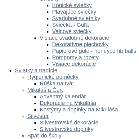
Kónické sviečky
Plávajúce sviečky
Svadobné svietniky
Sviečka - Guľa
Valcové sviečky
Visiace svadobné dekorácie
Dekoratívne plechovky
Papierové gule - honeycomb balls
Pompomy a rozety
Visiace dekorácie
Sviatky a tradície
Hygienické pomôcky
Rúška na tvár
Mikuláš a Čert
Adventný kalendár
Dekorácie na Mikuláša
Kostýmy a doplnky na Mikuláša
Silvester
Silvestrovské dekorácie
Silvestrovské doplnky
Späť do školy