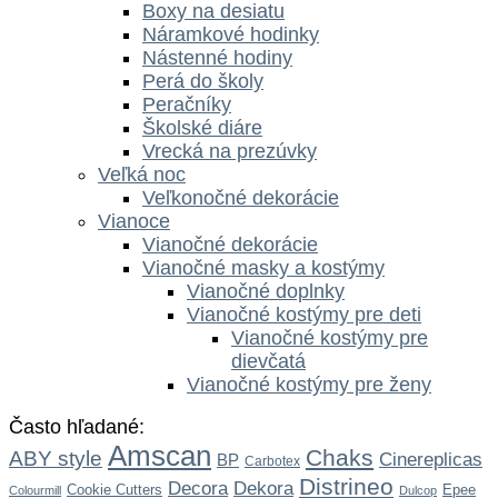
Boxy na desiatu
Náramkové hodinky
Nástenné hodiny
Perá do školy
Peračníky
Školské diáre
Vrecká na prezúvky
Veľká noc
Veľkonočné dekorácie
Vianoce
Vianočné dekorácie
Vianočné masky a kostýmy
Vianočné doplnky
Vianočné kostýmy pre deti
Vianočné kostýmy pre
dievčatá
Vianočné kostýmy pre ženy
Často hľadané:
Amscan
Chaks
ABY style
Cinereplicas
BP
Carbotex
Distrineo
Dekora
Decora
Cookie Cutters
Epee
Colourmill
Dulcop