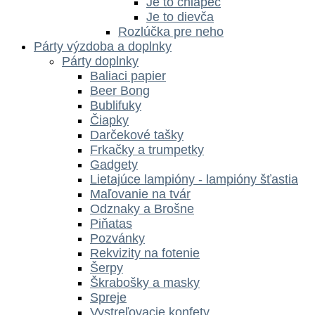
Je to chlapec
Je to dievča
Rozlúčka pre neho
Párty výzdoba a doplnky
Párty doplnky
Baliaci papier
Beer Bong
Bublifuky
Čiapky
Darčekové tašky
Frkačky a trumpetky
Gadgety
Lietajúce lampióny - lampióny šťastia
Maľovanie na tvár
Odznaky a Brošne
Piňatas
Pozvánky
Rekvizity na fotenie
Šerpy
Škrabošky a masky
Spreje
Vystreľovacie konfety