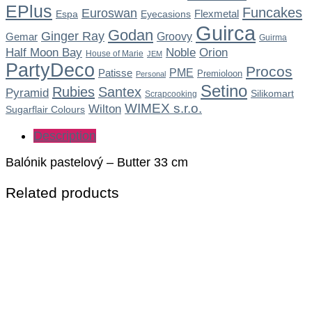
EPlus
Funcakes
Euroswan
Flexmetal
Espa
Eyecasions
Guirca
Godan
Ginger Ray
Gemar
Groovy
Guirma
Noble
Half Moon Bay
Orion
House of Marie
JEM
PartyDeco
Procos
Patisse
PME
Premioloon
Personal
Setino
Rubies
Santex
Pyramid
Silikomart
Scrapcooking
WIMEX s.r.o.
Wilton
Sugarflair Colours
Description
Balónik pastelový – Butter 33 cm
Related products