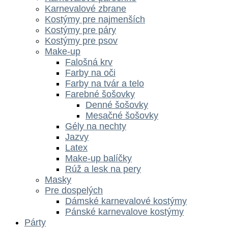
Karnevalové zbrane
Kostýmy pre najmenších
Kostýmy pre páry
Kostýmy pre psov
Make-up
Falošná krv
Farby na oči
Farby na tvár a telo
Farebné šošovky
Denné šošovky
Mesačné šošovky
Gély na nechty
Jazvy
Latex
Make-up balíčky
Rúž a lesk na pery
Masky
Pre dospelých
Dámské karnevalové kostýmy
Pánské karnevalove kostýmy
Párty