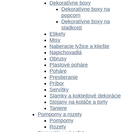
Dekoratívne boxy
Dekoratívne boxy na
popcorn
Dekoratívne boxy na
sladkosti
Etikety
Misy
Naberacie lyžice a kliešte
Napichovadlá
Obrusy
Plastové poháre
Poháre
Prestieranie
Príbor
Servítky
Slamky a koktejlové dekorácie
Stojany na koláče a torty
Taniere
Pompomy a rozety
Pompomy
Rozety