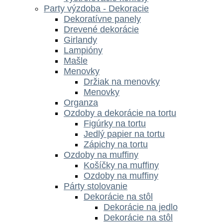
Party výzdoba - Dekoracie
Dekoratívne panely
Drevené dekorácie
Girlandy
Lampióny
Mašle
Menovky
Držiak na menovky
Menovky
Organza
Ozdoby a dekorácie na tortu
Figúrky na tortu
Jedlý papier na tortu
Zápichy na tortu
Ozdoby na muffiny
Košíčky na muffiny
Ozdoby na muffiny
Párty stolovanie
Dekorácie na stôl
Dekorácie na jedlo
Dekorácie na stôl