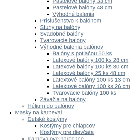
Pastelové balóny 33 cm
Pastelové balóny 48 cm
Výhodné balenia
Príslušenstvo k balónom
Stuhy na balóny
Svadobné balóny
Tvarovacie balóny
Výhodné balenia balónov
Balóny s potlačou 50 ks
Latexové balóny 100 ks 28 cm
Latexové balóny 100 ks 30 cm
Latexové balóny 25 ks 48 cm
Latextové balóny 100 ks 13 cm
Latextové balóny 100 ks 26 cm
Tvarovacie balóny 100 ks
Závažia na balóny
Hélium do balónov
Masky na karneval
Detské kostýmy
Kostýmy pre chlapcov
Kostýmy pre dievčatá
Karnevalove parochne