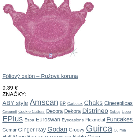
Fóliový balón – Ružová koruna
9.39
€
ZNAČKY:
Amscan
Chaks
ABY style
Cinereplicas
BP
Carbotex
Distrineo
Dekora
Decora
Cookie Cutters
Epee
Colourmill
Dulcop
EPlus
Funcakes
Euroswan
Flexmetal
Espa
Eyecasions
Guirca
Godan
Ginger Ray
Gemar
Groovy
Guirma
Noble
Half Moon Bay
Orion