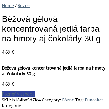
Home
/
Rôzne
Béžová gélová
koncentrovaná jedlá farba
na hmoty aj čokolády 30 g
4.69
€
Béžová gélová koncentrovaná jedlá farba na hmoty
aj čokolády 30 g
4.69
€
Pozrieť v eshope
SKU:
b184ba5d7fc4
Category:
Rôzne
Tag:
Funcakes
Kategórie