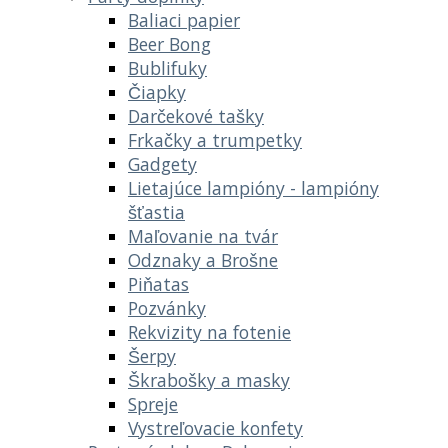
Baliaci papier
Beer Bong
Bublifuky
Čiapky
Darčekové tašky
Frkačky a trumpetky
Gadgety
Lietajúce lampióny - lampióny
šťastia
Maľovanie na tvár
Odznaky a Brošne
Piňatas
Pozvánky
Rekvizity na fotenie
Šerpy
Škrabošky a masky
Spreje
Vystreľovacie konfety