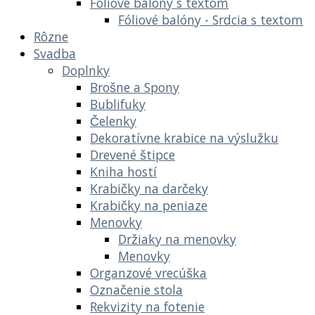
Fóliové balóny s textom
Fóliové balóny - Srdcia s textom
Rôzne
Svadba
Doplnky
Brošne a Spony
Bublifuky
Čelenky
Dekoratívne krabice na výslužku
Drevené štipce
Kniha hostí
Krabičky na darčeky
Krabičky na peniaze
Menovky
Držiaky na menovky
Menovky
Organzové vrecúška
Označenie stola
Rekvizity na fotenie