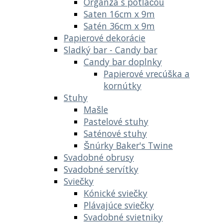
Organza s potlačou
Saten 16cm x 9m
Satén 36cm x 9m
Papierové dekorácie
Sladký bar - Candy bar
Candy bar doplnky
Papierové vrecúška a
kornútky
Stuhy
Mašle
Pastelové stuhy
Saténové stuhy
Šnúrky Baker's Twine
Svadobné obrusy
Svadobné servítky
Sviečky
Kónické sviečky
Plávajúce sviečky
Svadobné svietniky