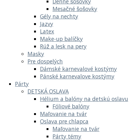
Denné šošovky
Mesačné šošovky
Gély na nechty
Jazvy
Latex
Make-up balíčky
Rúž a lesk na pery
Masky
Pre dospelých
Dámské karnevalové kostýmy
Pánské karnevalove kostýmy
Párty
DETSKÁ OSLAVA
Hélium a balóny na detskú oslavu
Fóliové balóny
Maľovanie na tvár
Oslava pre chlapca
Maľovanie na tvár
Párty témy