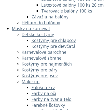
Latextové balóny 100 ks 26 cm
Tvarovacie balóny 100 ks
Závažia na balóny
Hélium do balónov
Masky na karneval
Detské kostýmy
Kostýmy pre chlapcov
Kostýmy pre dievčatá
Karnevalove parochne
Karnevalové zbrane
Kostýmy pre najmenších
Kostýmy pre páry
Kostýmy pre psov
Make-up
Falošná krv
Farby na oči
Farby na tvár a telo
Farebné šošovky