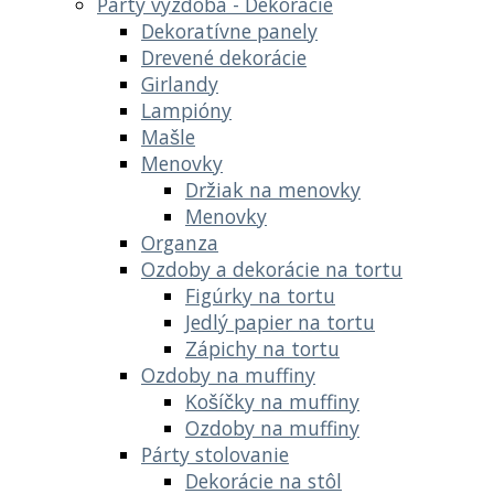
Party výzdoba - Dekoracie
Dekoratívne panely
Drevené dekorácie
Girlandy
Lampióny
Mašle
Menovky
Držiak na menovky
Menovky
Organza
Ozdoby a dekorácie na tortu
Figúrky na tortu
Jedlý papier na tortu
Zápichy na tortu
Ozdoby na muffiny
Košíčky na muffiny
Ozdoby na muffiny
Párty stolovanie
Dekorácie na stôl