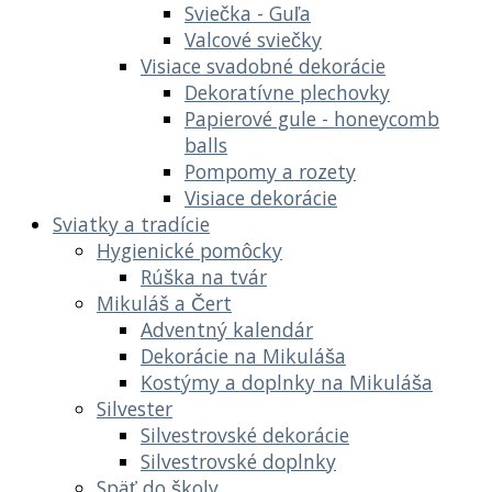
Sviečka - Guľa
Valcové sviečky
Visiace svadobné dekorácie
Dekoratívne plechovky
Papierové gule - honeycomb
balls
Pompomy a rozety
Visiace dekorácie
Sviatky a tradície
Hygienické pomôcky
Rúška na tvár
Mikuláš a Čert
Adventný kalendár
Dekorácie na Mikuláša
Kostýmy a doplnky na Mikuláša
Silvester
Silvestrovské dekorácie
Silvestrovské doplnky
Späť do školy