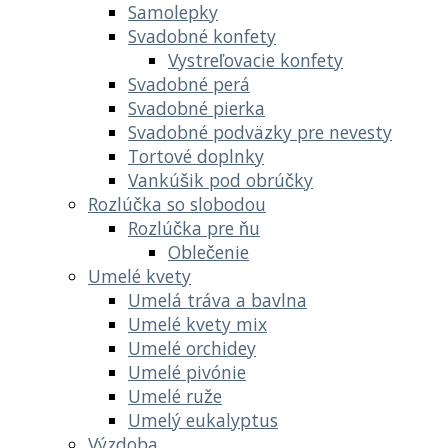
Samolepky
Svadobné konfety
Vystreľovacie konfety
Svadobné perá
Svadobné pierka
Svadobné podväzky pre nevesty
Tortové doplnky
Vankúšik pod obrúčky
Rozlúčka so slobodou
Rozlúčka pre ňu
Oblečenie
Umelé kvety
Umelá tráva a bavlna
Umelé kvety mix
Umelé orchidey
Umelé pivónie
Umelé ruže
Umelý eukalyptus
Výzdoba