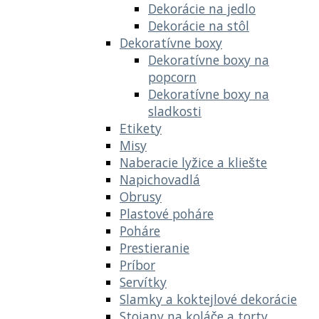
Dekorácie na jedlo
Dekorácie na stôl
Dekoratívne boxy
Dekoratívne boxy na
popcorn
Dekoratívne boxy na
sladkosti
Etikety
Misy
Naberacie lyžice a kliešte
Napichovadlá
Obrusy
Plastové poháre
Poháre
Prestieranie
Príbor
Servítky
Slamky a koktejlové dekorácie
Stojany na koláče a torty