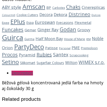
Amscan
Chaks
ABY style
Cinereplicas
BP
Carbotex
Distrineo
Decora
Dekora
Cookie Cutters
Dulcop
Colourmill
EPlus
Euroswan
Flexmetal
Espa
Eyecasions
Epee
Godan
Funcakes
Ginger Ray
Groovy
Gemar
Guirca
Noble
Half Moon Bay
Guirma
House of Marie
JEM
PartyDeco
Orion
PME
Patisse
Premioloon
Personal
Procos
Rubies
Santex
Pyramid
Scrapcooking
Setino
WIMEX s.r.o.
Wilton
Silikomart
Sugarflair Colours
Description
Béžová gélová koncentrovaná jedlá farba na hmoty
aj čokolády 30 g
Related products