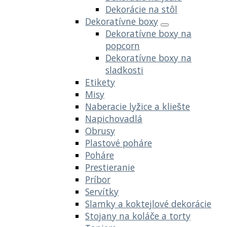
Dekorácie na stôl
Dekoratívne boxy
Dekoratívne boxy na
popcorn
Dekoratívne boxy na
sladkosti
Etikety
Misy
Naberacie lyžice a kliešte
Napichovadlá
Obrusy
Plastové poháre
Poháre
Prestieranie
Príbor
Servítky
Slamky a koktejlové dekorácie
Stojany na koláče a torty