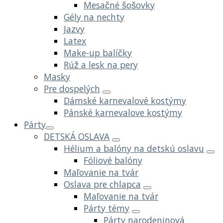
Mesačné šošovky
Gély na nechty
Jazvy
Latex
Make-up balíčky
Rúž a lesk na pery
Masky
Pre dospelých
Dámské karnevalové kostýmy
Pánské karnevalove kostýmy
Párty
DETSKÁ OSLAVA
Hélium a balóny na detskú oslavu
Fóliové balóny
Maľovanie na tvár
Oslava pre chlapca
Maľovanie na tvár
Párty témy
Párty narodeninová