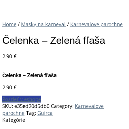
Home
/
Masky na karneval
/
Karnevalove parochne
Čelenka – Zelená fľaša
2.90
€
Čelenka – Zelená fľaša
2.90
€
Pozrieť v eshope
SKU:
e35ed20d5db0
Category:
Karnevalove
parochne
Tag:
Guirca
Kategórie