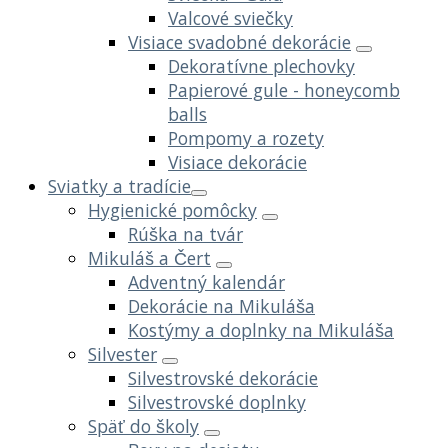
Valcové sviečky
Visiace svadobné dekorácie
Dekoratívne plechovky
Papierové gule - honeycomb
balls
Pompomy a rozety
Visiace dekorácie
Sviatky a tradície
Hygienické pomôcky
Rúška na tvár
Mikuláš a Čert
Adventný kalendár
Dekorácie na Mikuláša
Kostýmy a doplnky na Mikuláša
Silvester
Silvestrovské dekorácie
Silvestrovské doplnky
Späť do školy