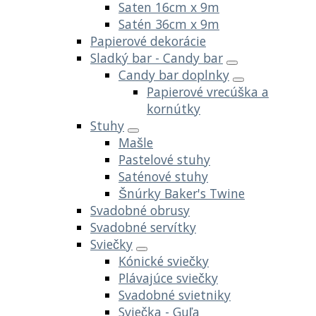
Saten 16cm x 9m
Satén 36cm x 9m
Papierové dekorácie
Sladký bar - Candy bar
Candy bar doplnky
Papierové vrecúška a
kornútky
Stuhy
Mašle
Pastelové stuhy
Saténové stuhy
Šnúrky Baker's Twine
Svadobné obrusy
Svadobné servítky
Sviečky
Kónické sviečky
Plávajúce sviečky
Svadobné svietniky
Sviečka - Guľa