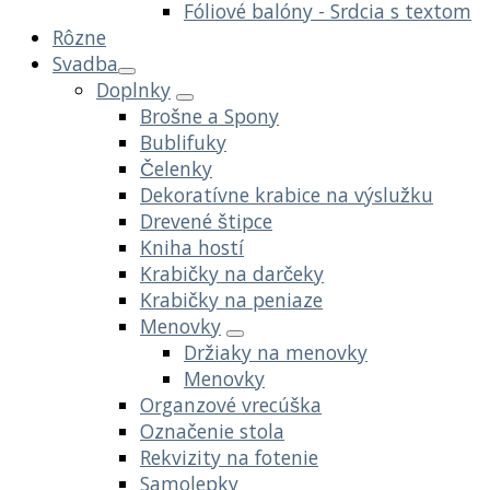
Fóliové balóny - Srdcia s textom
Rôzne
Svadba
Doplnky
Brošne a Spony
Bublifuky
Čelenky
Dekoratívne krabice na výslužku
Drevené štipce
Kniha hostí
Krabičky na darčeky
Krabičky na peniaze
Menovky
Držiaky na menovky
Menovky
Organzové vrecúška
Označenie stola
Rekvizity na fotenie
Samolepky