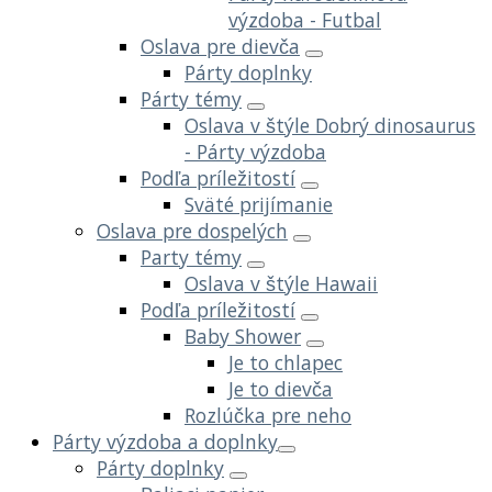
výzdoba - Futbal
Oslava pre dievča
Párty doplnky
Párty témy
Oslava v štýle Dobrý dinosaurus
- Párty výzdoba
Podľa príležitostí
Sväté prijímanie
Oslava pre dospelých
Party témy
Oslava v štýle Hawaii
Podľa príležitostí
Baby Shower
Je to chlapec
Je to dievča
Rozlúčka pre neho
Párty výzdoba a doplnky
Párty doplnky