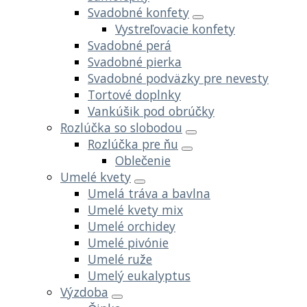
Svadobné konfety
Vystreľovacie konfety
Svadobné perá
Svadobné pierka
Svadobné podväzky pre nevesty
Tortové doplnky
Vankúšik pod obrúčky
Rozlúčka so slobodou
Rozlúčka pre ňu
Oblečenie
Umelé kvety
Umelá tráva a bavlna
Umelé kvety mix
Umelé orchidey
Umelé pivónie
Umelé ruže
Umelý eukalyptus
Výzdoba