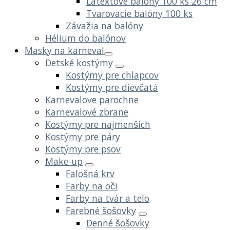
Latextové balóny 100 ks 26 cm
Tvarovacie balóny 100 ks
Závažia na balóny
Hélium do balónov
Masky na karneval
Detské kostýmy
Kostýmy pre chlapcov
Kostýmy pre dievčatá
Karnevalove parochne
Karnevalové zbrane
Kostýmy pre najmenších
Kostýmy pre páry
Kostýmy pre psov
Make-up
Falošná krv
Farby na oči
Farby na tvár a telo
Farebné šošovky
Denné šošovky