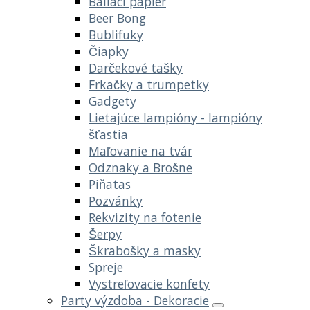
Baliaci papier
Beer Bong
Bublifuky
Čiapky
Darčekové tašky
Frkačky a trumpetky
Gadgety
Lietajúce lampióny - lampióny
šťastia
Maľovanie na tvár
Odznaky a Brošne
Piňatas
Pozvánky
Rekvizity na fotenie
Šerpy
Škrabošky a masky
Spreje
Vystreľovacie konfety
Party výzdoba - Dekoracie