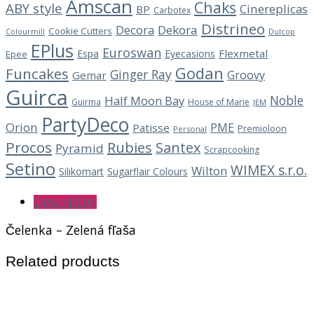
Amscan
Chaks
ABY style
Cinereplicas
BP
Carbotex
Distrineo
Decora
Dekora
Cookie Cutters
Dulcop
Colourmill
EPlus
Euroswan
Flexmetal
Espa
Eyecasions
Epee
Godan
Funcakes
Ginger Ray
Groovy
Gemar
Guirca
Noble
Half Moon Bay
Guirma
House of Marie
JEM
PartyDeco
Orion
PME
Patisse
Premioloon
Personal
Procos
Rubies
Santex
Pyramid
Scrapcooking
Setino
WIMEX s.r.o.
Wilton
Silikomart
Sugarflair Colours
Description
Čelenka – Zelená fľaša
Related products