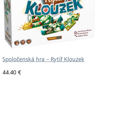
Spoločenská hra – Rytíř Klouzek
44.40
€