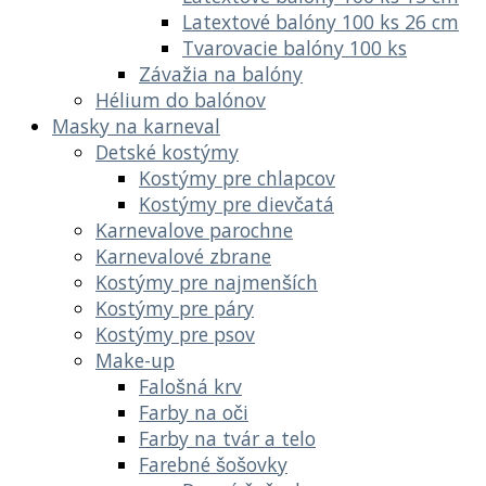
Latextové balóny 100 ks 26 cm
Tvarovacie balóny 100 ks
Závažia na balóny
Hélium do balónov
Masky na karneval
Detské kostýmy
Kostýmy pre chlapcov
Kostýmy pre dievčatá
Karnevalove parochne
Karnevalové zbrane
Kostýmy pre najmenších
Kostýmy pre páry
Kostýmy pre psov
Make-up
Falošná krv
Farby na oči
Farby na tvár a telo
Farebné šošovky