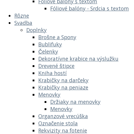
Fóliové balóny s textom
Fóliové balóny - Srdcia s textom
Rôzne
Svadba
Doplnky
Brošne a Spony
Bublifuky
Čelenky
Dekoratívne krabice na výslužku
Drevené štipce
Kniha hostí
Krabičky na darčeky
Krabičky na peniaze
Menovky
Držiaky na menovky
Menovky
Organzové vrecúška
Označenie stola
Rekvizity na fotenie