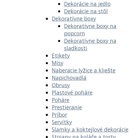
Dekorácie na jedlo
Dekorácie na stôl
Dekoratívne boxy
Dekoratívne boxy na
popcorn
Dekoratívne boxy na
sladkosti
Etikety
Misy
Naberacie lyžice a kliešte
Napichovadlá
Obrusy
Plastové poháre
Poháre
Prestieranie
Príbor
Servítky
Slamky a koktejlové dekorácie
Stojany na koláče a torty