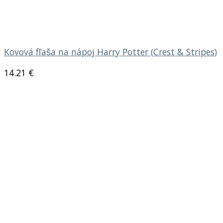
Kovová fľaša na nápoj Harry Potter (Crest & Stripes)
14.21
€