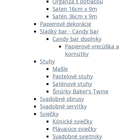
Organza s potlačou
Saten 16cm x 9m
Satén 36cm x 9m
Papierové dekorácie
Sladký bar - Candy bar
Candy bar doplnky
Papierové vrecúška a
kornútky
Stuhy
Mašle
Pastelové stuhy
Saténové stuhy
Šnúrky Baker's Twine
Svadobné obrusy
Svadobné servítky
Sviečky
Kónické sviečky
Plávajúce sviečky
Svadobné svietniky