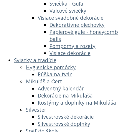
Sviečka - Guľa
Valcové sviečky
Visiace svadobné dekorácie
Dekoratívne plechovky
Papierové gule - honeycomb
balls
Pompomy a rozety
Visiace dekorácie
Sviatky a tradície
Hygienické pomôcky
Rúška na tvár
Mikuláš a Čert
Adventný kalendár
Dekorácie na Mikuláša
Kostýmy a doplnky na Mikuláša
Silvester
Silvestrovské dekorácie
Silvestrovské doplnky
Späť do školy