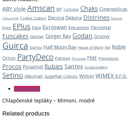
Amscan
Chaks
ABY style
Cinereplicas
BP
Carbotex
Distrineo
Decora
Dekora
Cookie Cutters
Dulcop
Colourmill
EPlus
Euroswan
Flexmetal
Espa
Eyecasions
Epee
Godan
Funcakes
Ginger Ray
Groovy
Gemar
Guirca
Noble
Half Moon Bay
Guirma
House of Marie
JEM
PartyDeco
Orion
PME
Patisse
Premioloon
Personal
Procos
Rubies
Santex
Pyramid
Scrapcooking
Setino
WIMEX s.r.o.
Wilton
Silikomart
Sugarflair Colours
Description
Chlapčenské tepláky – Mimoni, modré
Related products