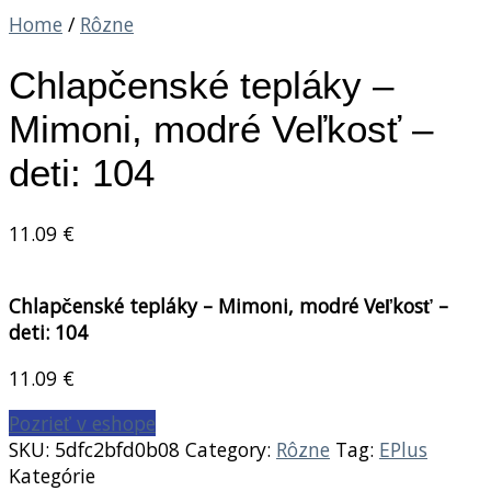
Home
/
Rôzne
Chlapčenské tepláky –
Mimoni, modré Veľkosť –
deti: 104
11.09
€
Chlapčenské tepláky – Mimoni, modré Veľkosť –
deti: 104
11.09
€
Pozrieť v eshope
SKU:
5dfc2bfd0b08
Category:
Rôzne
Tag:
EPlus
Kategórie