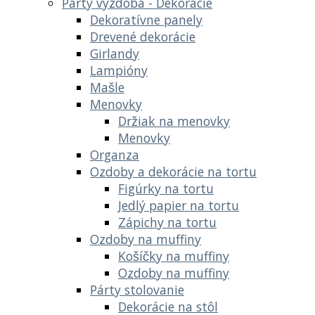
Party výzdoba - Dekoracie
Dekoratívne panely
Drevené dekorácie
Girlandy
Lampióny
Mašle
Menovky
Držiak na menovky
Menovky
Organza
Ozdoby a dekorácie na tortu
Figúrky na tortu
Jedlý papier na tortu
Zápichy na tortu
Ozdoby na muffiny
Košíčky na muffiny
Ozdoby na muffiny
Párty stolovanie
Dekorácie na stôl