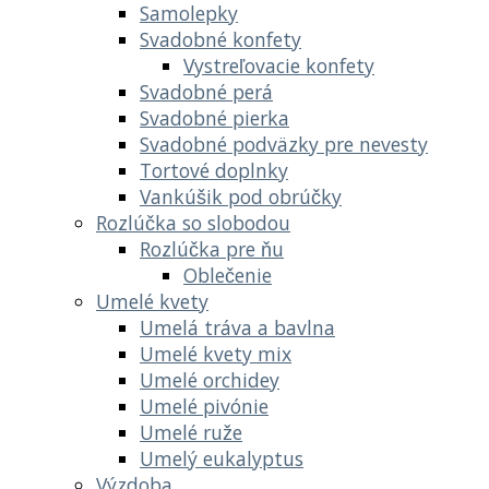
Samolepky
Svadobné konfety
Vystreľovacie konfety
Svadobné perá
Svadobné pierka
Svadobné podväzky pre nevesty
Tortové doplnky
Vankúšik pod obrúčky
Rozlúčka so slobodou
Rozlúčka pre ňu
Oblečenie
Umelé kvety
Umelá tráva a bavlna
Umelé kvety mix
Umelé orchidey
Umelé pivónie
Umelé ruže
Umelý eukalyptus
Výzdoba