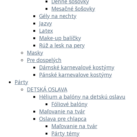
Denné šošovky
Mesačné šošovky
Gély na nechty
Jazvy
Latex
Make-up balíčky
Rúž a lesk na pery
Masky
Pre dospelých
Dámské karnevalové kostýmy
Pánské karnevalove kostýmy
Párty
DETSKÁ OSLAVA
Hélium a balóny na detskú oslavu
Fóliové balóny
Maľovanie na tvár
Oslava pre chlapca
Maľovanie na tvár
Párty témy