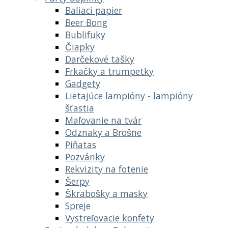
Baliaci papier
Beer Bong
Bublifuky
Čiapky
Darčekové tašky
Frkačky a trumpetky
Gadgety
Lietajúce lampióny - lampióny
šťastia
Maľovanie na tvár
Odznaky a Brošne
Piňatas
Pozvánky
Rekvizity na fotenie
Šerpy
Škrabošky a masky
Spreje
Vystreľovacie konfety