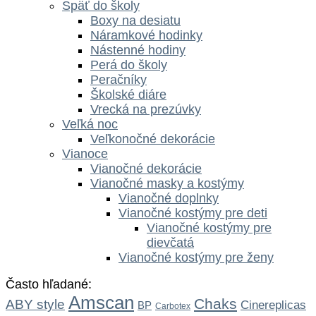
Späť do školy
Boxy na desiatu
Náramkové hodinky
Nástenné hodiny
Perá do školy
Peračníky
Školské diáre
Vrecká na prezúvky
Veľká noc
Veľkonočné dekorácie
Vianoce
Vianočné dekorácie
Vianočné masky a kostýmy
Vianočné doplnky
Vianočné kostýmy pre deti
Vianočné kostýmy pre
dievčatá
Vianočné kostýmy pre ženy
Často hľadané:
Amscan
Chaks
ABY style
Cinereplicas
BP
Carbotex