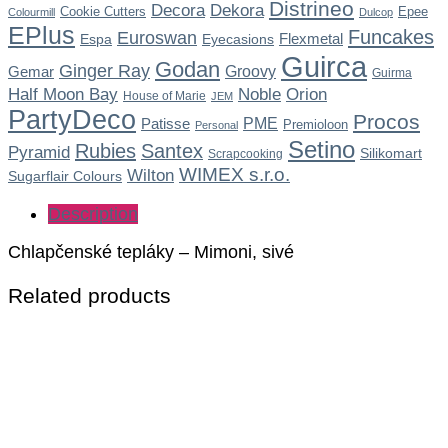
Distrineo
Dekora
Decora
Cookie Cutters
Epee
Colourmill
Dulcop
EPlus
Funcakes
Euroswan
Flexmetal
Espa
Eyecasions
Guirca
Godan
Ginger Ray
Gemar
Groovy
Guirma
Noble
Half Moon Bay
Orion
House of Marie
JEM
PartyDeco
Procos
Patisse
PME
Premioloon
Personal
Setino
Rubies
Santex
Pyramid
Silikomart
Scrapcooking
WIMEX s.r.o.
Wilton
Sugarflair Colours
Description
Chlapčenské tepláky – Mimoni, sivé
Related products