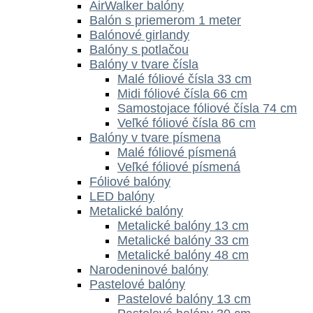
AirWalker balóny
Balón s priemerom 1 meter
Balónové girlandy
Balóny s potlačou
Balóny v tvare čísla
Malé fóliové čísla 33 cm
Midi fóliové čísla 66 cm
Samostojace fóliové čísla 74 cm
Veľké fóliové čísla 86 cm
Balóny v tvare písmena
Malé fóliové písmená
Veľké fóliové písmená
Fóliové balóny
LED balóny
Metalické balóny
Metalické balóny 13 cm
Metalické balóny 33 cm
Metalické balóny 48 cm
Narodeninové balóny
Pastelové balóny
Pastelové balóny 13 cm