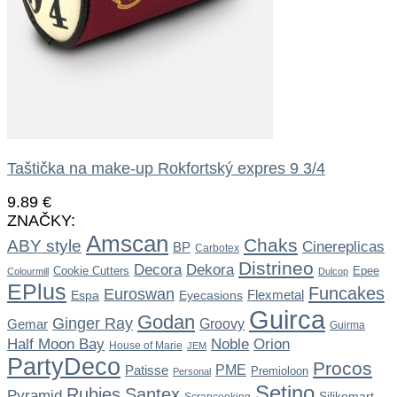
Taštička na make-up Rokfortský expres 9 3/4
9.89
€
ZNAČKY:
Amscan
Chaks
ABY style
Cinereplicas
BP
Carbotex
Distrineo
Dekora
Decora
Cookie Cutters
Epee
Colourmill
Dulcop
EPlus
Funcakes
Euroswan
Flexmetal
Espa
Eyecasions
Guirca
Godan
Ginger Ray
Gemar
Groovy
Guirma
Noble
Half Moon Bay
Orion
House of Marie
JEM
PartyDeco
Procos
Patisse
PME
Premioloon
Personal
Setino
Rubies
Santex
Pyramid
Silikomart