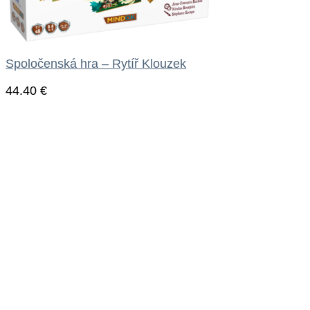
Spoločenská hra – Rytíř Klouzek
44.40
€