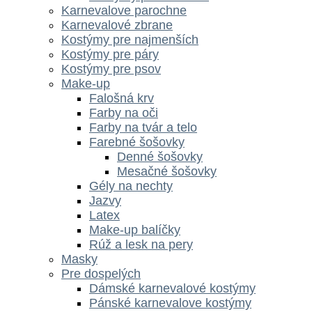
Karnevalove parochne
Karnevalové zbrane
Kostýmy pre najmenších
Kostýmy pre páry
Kostýmy pre psov
Make-up
Falošná krv
Farby na oči
Farby na tvár a telo
Farebné šošovky
Denné šošovky
Mesačné šošovky
Gély na nechty
Jazvy
Latex
Make-up balíčky
Rúž a lesk na pery
Masky
Pre dospelých
Dámské karnevalové kostýmy
Pánské karnevalove kostýmy