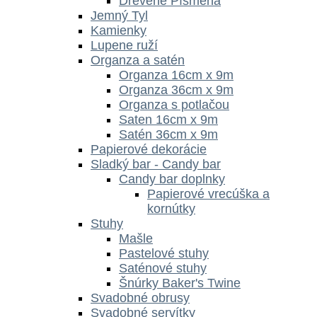
Drevené Písmená
Jemný Tyl
Kamienky
Lupene ruží
Organza a satén
Organza 16cm x 9m
Organza 36cm x 9m
Organza s potlačou
Saten 16cm x 9m
Satén 36cm x 9m
Papierové dekorácie
Sladký bar - Candy bar
Candy bar doplnky
Papierové vrecúška a
kornútky
Stuhy
Mašle
Pastelové stuhy
Saténové stuhy
Šnúrky Baker's Twine
Svadobné obrusy
Svadobné servítky