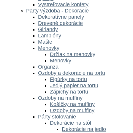
Vystreľovacie konfety
Party výzdoba - Dekoracie
Dekoratívne panely
Drevené dekorácie
Girlandy
Lampióny
Mašle
Menovky
Držiak na menovky
Menovky
Organza
Ozdoby a dekorácie na tortu
Figúrky na tortu
Jedlý papier na tortu
Zápichy na tortu
Ozdoby na muffiny
Košíčky na muffiny
Ozdoby na muffiny
Párty stolovanie
Dekorácie na stôl
Dekorácie na jedlo