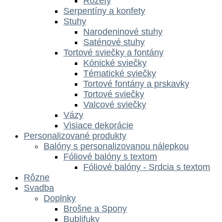
Rozety
Serpentíny a konfety
Stuhy
Narodeninové stuhy
Saténové stuhy
Tortové sviečky a fontány
Kónické sviečky
Tématické sviečky
Tortové fontány a prskavky
Tortové sviečky
Valcové sviečky
Vázy
Visiace dekorácie
Personalizované produkty
Balóny s personalizovanou nálepkou
Fóliové balóny s textom
Fóliové balóny - Srdcia s textom
Rôzne
Svadba
Doplnky
Brošne a Spony
Bublifuky