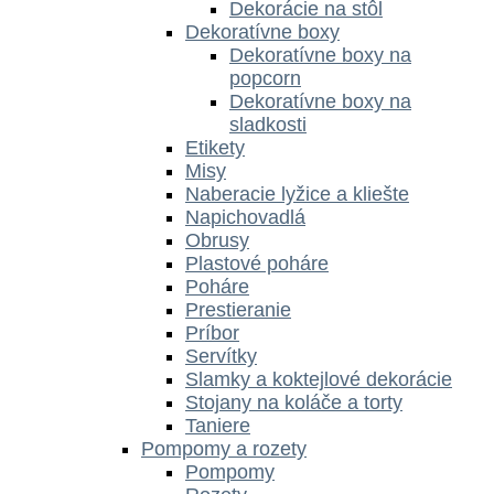
Dekorácie na stôl
Dekoratívne boxy
Dekoratívne boxy na
popcorn
Dekoratívne boxy na
sladkosti
Etikety
Misy
Naberacie lyžice a kliešte
Napichovadlá
Obrusy
Plastové poháre
Poháre
Prestieranie
Príbor
Servítky
Slamky a koktejlové dekorácie
Stojany na koláče a torty
Taniere
Pompomy a rozety
Pompomy