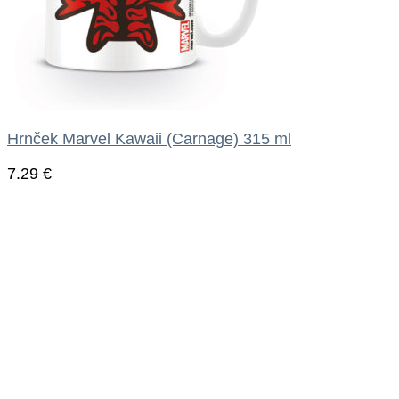
Hrnček Marvel Kawaii (Carnage) 315 ml
7.29
€