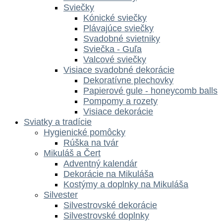
Sviečky
Kónické sviečky
Plávajúce sviečky
Svadobné svietniky
Sviečka - Guľa
Valcové sviečky
Visiace svadobné dekorácie
Dekoratívne plechovky
Papierové gule - honeycomb balls
Pompomy a rozety
Visiace dekorácie
Sviatky a tradície
Hygienické pomôcky
Rúška na tvár
Mikuláš a Čert
Adventný kalendár
Dekorácie na Mikuláša
Kostýmy a doplnky na Mikuláša
Silvester
Silvestrovské dekorácie
Silvestrovské doplnky