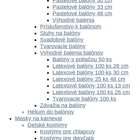
Pastelové balóny 30 cm
Pastelové balóny 33 cm
Pastelové balóny 48 cm
Výhodné balenia
Príslušenstvo k balónom
Stuhy na balóny
Svadobné balóny
Tvarovacie balóny
Výhodné balenia balónov
Balóny s potlačou 50 ks
Latexové balóny 100 ks 28 cm
Latexové balóny 100 ks 30 cm
Latexové balóny 25 ks 48 cm
Latextové balóny 100 ks 13 cm
Latextové balóny 100 ks 26 cm
Tvarovacie balóny 100 ks
Závažia na balóny
Hélium do balónov
Masky na karneval
Detské kostýmy
Kostýmy pre chlapcov
Kostýmy pre dievčatá