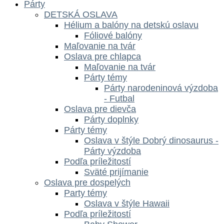
Párty
DETSKÁ OSLAVA
Hélium a balóny na detskú oslavu
Fóliové balóny
Maľovanie na tvár
Oslava pre chlapca
Maľovanie na tvár
Párty témy
Párty narodeninová výzdoba
- Futbal
Oslava pre dievča
Párty doplnky
Párty témy
Oslava v štýle Dobrý dinosaurus -
Párty výzdoba
Podľa príležitostí
Sväté prijímanie
Oslava pre dospelých
Party témy
Oslava v štýle Hawaii
Podľa príležitostí