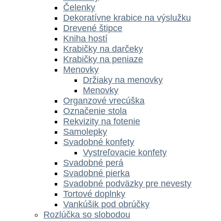
Čelenky
Dekoratívne krabice na výslužku
Drevené štipce
Kniha hostí
Krabičky na darčeky
Krabičky na peniaze
Menovky
Držiaky na menovky
Menovky
Organzové vrecúška
Označenie stola
Rekvizity na fotenie
Samolepky
Svadobné konfety
Vystreľovacie konfety
Svadobné perá
Svadobné pierka
Svadobné podväzky pre nevesty
Tortové doplnky
Vankúšik pod obrúčky
Rozlúčka so slobodou