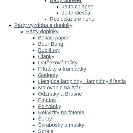
Baby Shower
Je to chlapec
Je to dievča
Rozlúčka pre neho
Párty výzdoba a doplnky
Párty doplnky
Baliaci papier
Beer Bong
Bublifuky
Čiapky
Darčekové tašky
Frkačky a trumpetky
Gadgety
Lietajúce lampióny - lampióny šťastia
Maľovanie na tvár
Odznaky a Brošne
Piňatas
Pozvánky
Rekvizity na fotenie
Šerpy
Škrabošky a masky
Spreje