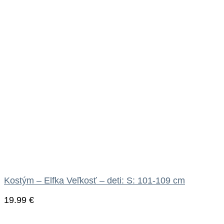
Kostým – Elfka Veľkosť – deti: S: 101-109 cm
19.99
€