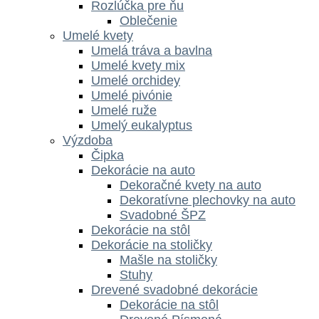
Rozlúčka pre ňu
Oblečenie
Umelé kvety
Umelá tráva a bavlna
Umelé kvety mix
Umelé orchidey
Umelé pivónie
Umelé ruže
Umelý eukalyptus
Výzdoba
Čipka
Dekorácie na auto
Dekoračné kvety na auto
Dekoratívne plechovky na auto
Svadobné ŠPZ
Dekorácie na stôl
Dekorácie na stoličky
Mašle na stoličky
Stuhy
Drevené svadobné dekorácie
Dekorácie na stôl