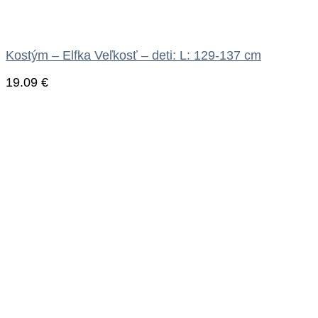
Kostým – Elfka Veľkosť – deti: L: 129-137 cm
19.09
€