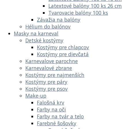
Latextové balóny 100 ks 26 cm
Tvarovacie balóny 100 ks
Závažia na balóny
Hélium do balónov
Masky na karneval
Detské kostýmy
Kostýmy pre chlapcov
Kostýmy pre dievčatá
Karnevalove parochne
Karnevalové zbrane
Kostýmy pre najmenších
Kostýmy pre páry
Kostýmy pre psov
Make-up
Falošná krv
Farby na oči
Farby na tvár a telo
Farebné šošovky