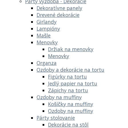
Party výzdoba - Dekoracie
Dekoratívne panely
Drevené dekorácie
Girlandy
Lampióny
Mašle
Menovky
Držiak na menovky
Menovky
Organza
Ozdoby a dekorácie na tortu
Figúrky na tortu
Jedlý papier na tortu
Zápichy na tortu
Ozdoby na muffiny
Košíčky na muffiny
Ozdoby na muffiny
Párty stolovanie
Dekorácie na stôl