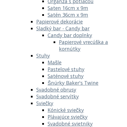
Organza s potlačou
Saten 16cm x 9m
Satén 36cm x 9m
Papierové dekorácie
Sladký bar - Candy bar
Candy bar doplnky
Papierové vrecúška a
kornútky
Stuhy
Mašle
Pastelové stuhy
Saténové stuhy
Šnúrky Baker's Twine
Svadobné obrusy
Svadobné servítky
Sviečky
Kónické sviečky
Plávajúce sviečky
Svadobné svietniky