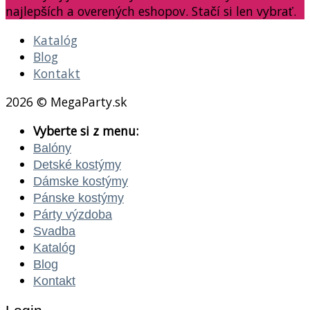
najlepších a overených eshopov. Stačí si len vybrať.
Katalóg
Blog
Kontakt
2026 © MegaParty.sk
Vyberte si z menu:
Balóny
Detské kostýmy
Dámske kostýmy
Pánske kostýmy
Párty výzdoba
Svadba
Katalóg
Blog
Kontakt