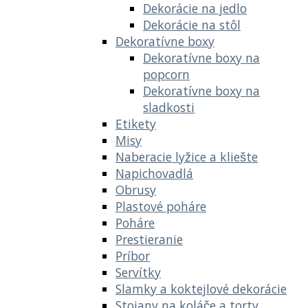
Dekorácie na jedlo
Dekorácie na stôl
Dekoratívne boxy
Dekoratívne boxy na
popcorn
Dekoratívne boxy na
sladkosti
Etikety
Misy
Naberacie lyžice a kliešte
Napichovadlá
Obrusy
Plastové poháre
Poháre
Prestieranie
Príbor
Servítky
Slamky a koktejlové dekorácie
Stojany na koláče a torty