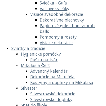
Sviečka - Guľa
Valcové sviečky
Visiace svadobné dekorácie
Dekoratívne plechovky
Papierové gule - honeycomb
balls
Pompomy a rozety
Visiace dekorácie
Sviatky a tradície
Hygienické pomôcky
Rúška na tvár
Mikuláš a Čert
Adventný kalendár
Dekorácie na Mikuláša
Kostýmy a doplnky na Mikuláša
Silvester
Silvestrovské dekorácie
Silvestrovské doplnky
Späť do školy