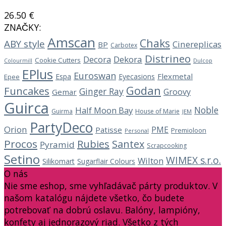
26.50
€
ZNAČKY:
Amscan
Chaks
ABY style
Cinereplicas
BP
Carbotex
Distrineo
Decora
Dekora
Cookie Cutters
Dulcop
Colourmill
EPlus
Euroswan
Flexmetal
Espa
Eyecasions
Epee
Godan
Funcakes
Ginger Ray
Groovy
Gemar
Guirca
Noble
Half Moon Bay
Guirma
House of Marie
JEM
PartyDeco
Orion
PME
Patisse
Premioloon
Personal
Procos
Rubies
Santex
Pyramid
Scrapcooking
Setino
WIMEX s.r.o.
Wilton
Silikomart
Sugarflair Colours
O nás
Nie sme eshop, sme vyhľadávač párty produktov. V
našom katalógu nájdete všetko, čo budete
potrebovať na dobrú oslavu. Balóny, lampióny,
konfety aj jednorazový riad. Všetko z tých