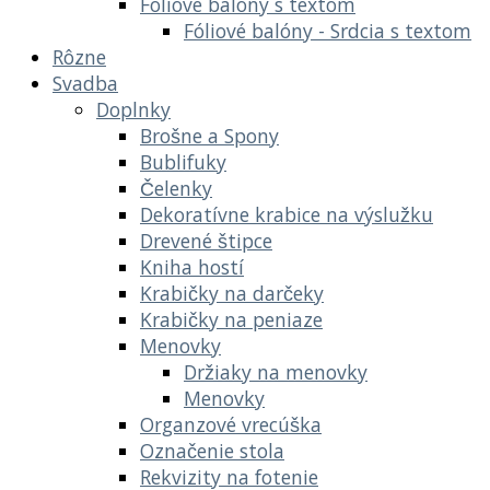
Fóliové balóny s textom
Fóliové balóny - Srdcia s textom
Rôzne
Svadba
Doplnky
Brošne a Spony
Bublifuky
Čelenky
Dekoratívne krabice na výslužku
Drevené štipce
Kniha hostí
Krabičky na darčeky
Krabičky na peniaze
Menovky
Držiaky na menovky
Menovky
Organzové vrecúška
Označenie stola
Rekvizity na fotenie