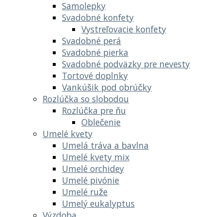
Samolepky
Svadobné konfety
Vystreľovacie konfety
Svadobné perá
Svadobné pierka
Svadobné podväzky pre nevesty
Tortové doplnky
Vankúšik pod obrúčky
Rozlúčka so slobodou
Rozlúčka pre ňu
Oblečenie
Umelé kvety
Umelá tráva a bavlna
Umelé kvety mix
Umelé orchidey
Umelé pivónie
Umelé ruže
Umelý eukalyptus
Výzdoba