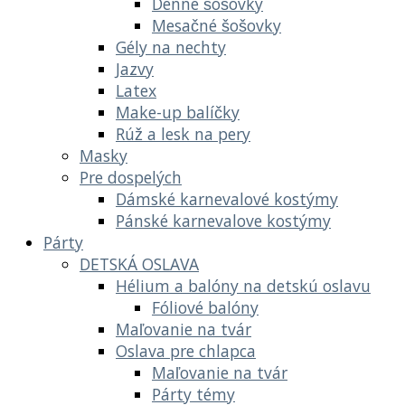
Denné šošovky
Mesačné šošovky
Gély na nechty
Jazvy
Latex
Make-up balíčky
Rúž a lesk na pery
Masky
Pre dospelých
Dámské karnevalové kostýmy
Pánské karnevalove kostýmy
Párty
DETSKÁ OSLAVA
Hélium a balóny na detskú oslavu
Fóliové balóny
Maľovanie na tvár
Oslava pre chlapca
Maľovanie na tvár
Párty témy