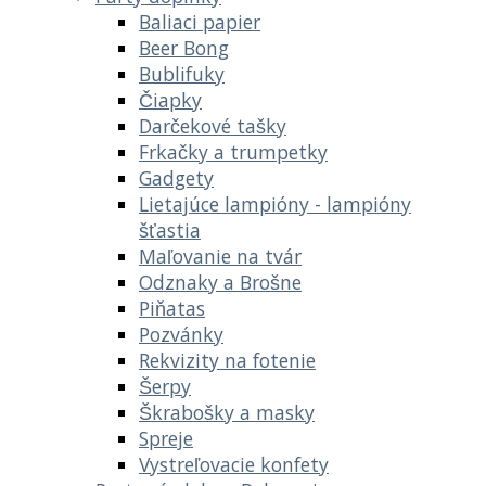
Baliaci papier
Beer Bong
Bublifuky
Čiapky
Darčekové tašky
Frkačky a trumpetky
Gadgety
Lietajúce lampióny - lampióny
šťastia
Maľovanie na tvár
Odznaky a Brošne
Piňatas
Pozvánky
Rekvizity na fotenie
Šerpy
Škrabošky a masky
Spreje
Vystreľovacie konfety