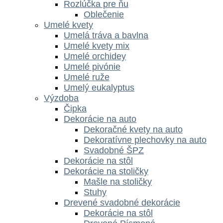
Rozlúčka pre ňu
Oblečenie
Umelé kvety
Umelá tráva a bavlna
Umelé kvety mix
Umelé orchidey
Umelé pivónie
Umelé ruže
Umelý eukalyptus
Výzdoba
Čipka
Dekorácie na auto
Dekoračné kvety na auto
Dekoratívne plechovky na auto
Svadobné ŠPZ
Dekorácie na stôl
Dekorácie na stoličky
Mašle na stoličky
Stuhy
Drevené svadobné dekorácie
Dekorácie na stôl