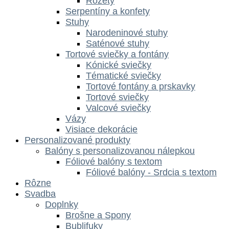
Rozety
Serpentíny a konfety
Stuhy
Narodeninové stuhy
Saténové stuhy
Tortové sviečky a fontány
Kónické sviečky
Tématické sviečky
Tortové fontány a prskavky
Tortové sviečky
Valcové sviečky
Vázy
Visiace dekorácie
Personalizované produkty
Balóny s personalizovanou nálepkou
Fóliové balóny s textom
Fóliové balóny - Srdcia s textom
Rôzne
Svadba
Doplnky
Brošne a Spony
Bublifuky