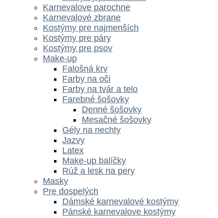
Karnevalove parochne
Karnevalové zbrane
Kostýmy pre najmenších
Kostýmy pre páry
Kostýmy pre psov
Make-up
Falošná krv
Farby na oči
Farby na tvár a telo
Farebné šošovky
Denné šošovky
Mesačné šošovky
Gély na nechty
Jazvy
Latex
Make-up balíčky
Rúž a lesk na pery
Masky
Pre dospelých
Dámské karnevalové kostýmy
Pánské karnevalove kostýmy