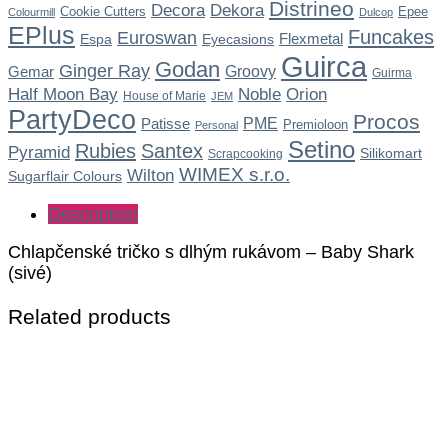
Distrineo
Dekora
Decora
Cookie Cutters
Epee
Colourmill
Dulcop
EPlus
Funcakes
Euroswan
Flexmetal
Espa
Eyecasions
Guirca
Godan
Ginger Ray
Gemar
Groovy
Guirma
Noble
Half Moon Bay
Orion
House of Marie
JEM
PartyDeco
Procos
Patisse
PME
Premioloon
Personal
Setino
Rubies
Santex
Pyramid
Silikomart
Scrapcooking
WIMEX s.r.o.
Wilton
Sugarflair Colours
Description
Chlapčenské tričko s dlhým rukávom – Baby Shark
(sivé)
Related products