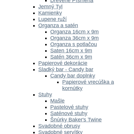
Drevené Písmená
Jemný Tyl
Kamienky
Lupene ruží
Organza a satén
Organza 16cm x 9m
Organza 36cm x 9m
Organza s potlačou
Saten 16cm x 9m
Satén 36cm x 9m
Papierové dekorácie
Sladký bar - Candy bar
Candy bar doplnky
Papierové vrecúška a
kornútky
Stuhy
Mašle
Pastelové stuhy
Saténové stuhy
Šnúrky Baker's Twine
Svadobné obrusy
Svadobné servítky