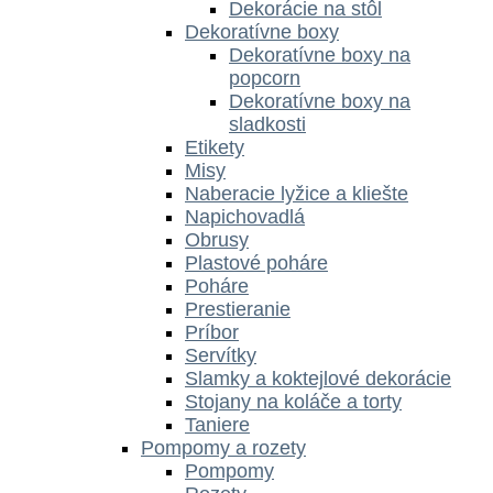
Dekorácie na stôl
Dekoratívne boxy
Dekoratívne boxy na
popcorn
Dekoratívne boxy na
sladkosti
Etikety
Misy
Naberacie lyžice a kliešte
Napichovadlá
Obrusy
Plastové poháre
Poháre
Prestieranie
Príbor
Servítky
Slamky a koktejlové dekorácie
Stojany na koláče a torty
Taniere
Pompomy a rozety
Pompomy