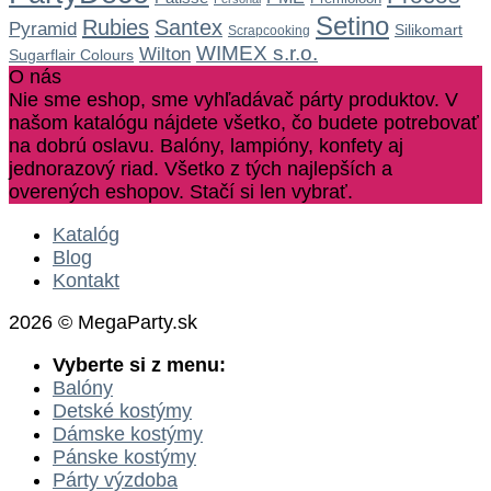
Setino
Rubies
Santex
Pyramid
Silikomart
Scrapcooking
WIMEX s.r.o.
Wilton
Sugarflair Colours
O nás
Nie sme eshop, sme vyhľadávač párty produktov. V
našom katalógu nájdete všetko, čo budete potrebovať
na dobrú oslavu. Balóny, lampióny, konfety aj
jednorazový riad. Všetko z tých najlepších a
overených eshopov. Stačí si len vybrať.
Katalóg
Blog
Kontakt
2026 © MegaParty.sk
Vyberte si z menu:
Balóny
Detské kostýmy
Dámske kostýmy
Pánske kostýmy
Párty výzdoba