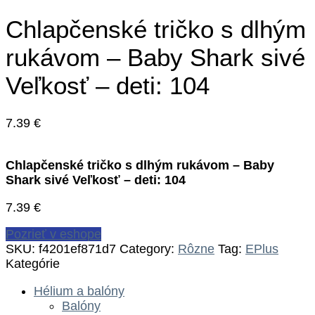
Chlapčenské tričko s dlhým
rukávom – Baby Shark sivé
Veľkosť – deti: 104
7.39
€
Chlapčenské tričko s dlhým rukávom – Baby
Shark sivé Veľkosť – deti: 104
7.39
€
Pozrieť v eshope
SKU:
f4201ef871d7
Category:
Rôzne
Tag:
EPlus
Kategórie
Hélium a balóny
Balóny