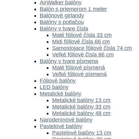
AirWalker balóny
Balón s priemerom 1 meter
Balónové girlandy
Balóny s potlačou
Balóny v tvare čísla
Malé fóliové čísla 33 cm
Midi fóliové čísla 66 cm
Samostojace fóliové čísla 74 cm
Veľké fóliové čísla 86 cm
Balóny v tvare písmena
Malé fóliové písmená
Veľké fóliové písmená
Fóliové balóny
LED balóny
Metalické balóny
Metalické balóny 13 cm
Metalické balóny 33 cm
Metalické balóny 48 cm
Narodeninové balóny
Pastelové balóny
Pastelové balóny 13 cm