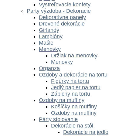
Vystreľovacie konfety
Party výzdoba - Dekoracie
Dekoratívne panely
Drevené dekorácie
Girlandy
Lampióny
Mašle
Menovky
Držiak na menovky
Menovky
Organza
Ozdoby a dekorácie na tortu
Figúrky na tortu
Jedlý papier na tortu
Zápichy na tortu
Ozdoby na muffiny
Košíčky na muffiny
Ozdoby na muffiny
Párty stolovanie
Dekorácie na stôl
Dekorácie na jedlo