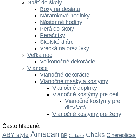
Späť do školy
Boxy na desiatu
Náramkové hodinky
Nástenné hodiny
Perá do školy
Peračníky
Školské diáre
Vrecká na prezúvky
Veľká noc
Veľkonočné dekorácie
Vianoce
Vianočné dekorácie
Vianočné masky a kostýmy
Vianočné doplnky
Vianočné kostýmy pre deti
Vianočné kostýmy pre
dievčatá
Vianočné kostýmy pre ženy
Často hľadané:
Amscan
Chaks
ABY style
Cinereplicas
BP
Carbotex