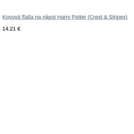
Kovová fľaša na nápoj Harry Potter (Crest & Stripes)
14.21
€