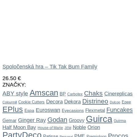
Spoločenská hra – Tik Tak Bum Family
26.50
€
ZNAČKY:
Amscan
Chaks
ABY style
Cinereplicas
BP
Carbotex
Distrineo
Dekora
Decora
Cookie Cutters
Epee
Colourmill
Dulcop
EPlus
Funcakes
Euroswan
Flexmetal
Espa
Eyecasions
Guirca
Godan
Ginger Ray
Gemar
Groovy
Guirma
Noble
Half Moon Bay
Orion
House of Marie
JEM
PartyDeco
Procos
Patisse
PME
Premioloon
Personal