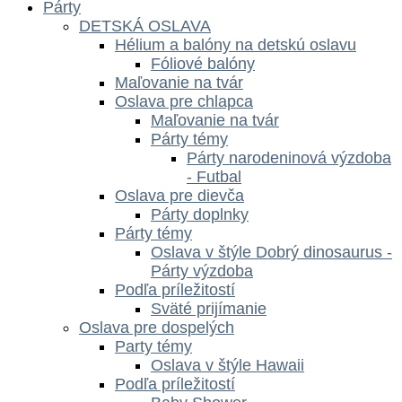
Párty
DETSKÁ OSLAVA
Hélium a balóny na detskú oslavu
Fóliové balóny
Maľovanie na tvár
Oslava pre chlapca
Maľovanie na tvár
Párty témy
Párty narodeninová výzdoba
- Futbal
Oslava pre dievča
Párty doplnky
Párty témy
Oslava v štýle Dobrý dinosaurus -
Párty výzdoba
Podľa príležitostí
Sväté prijímanie
Oslava pre dospelých
Party témy
Oslava v štýle Hawaii
Podľa príležitostí