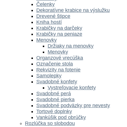
Čelenky
Dekoratívne krabice na výslužku
Drevené štipce
Kniha hostí
Krabičky na darčeky
Krabičky na peniaze
Menovky
Držiaky na menovky
Menovky
Organzové vrecúška
Označenie stola
Rekvizity na fotenie
Samolepky
Svadobné konfety
Vystreľovacie konfety
Svadobné perá
Svadobné pierka
Svadobné podväzky pre nevesty
Tortové doplnky
Vankúšik pod obrúčky
Rozlúčka so slobodou