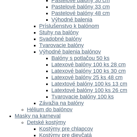
Pastelové balóny 30 cm
Pastelové balóny 33 cm
Pastelové balóny 48 cm
Výhodné balenia
Príslušenstvo k balónom
Stuhy na balóny
Svadobné balóny
Tvarovacie balóny
Výhodné balenia balónov
Balóny s potlačou 50 ks
Latexové balóny 100 ks 28 cm
Latexové balóny 100 ks 30 cm
Latexové balóny 25 ks 48 cm
Latextové balóny 100 ks 13 cm
Latextové balóny 100 ks 26 cm
Tvarovacie balóny 100 ks
Závažia na balóny
Hélium do balónov
Masky na karneval
Detské kostýmy
Kostýmy pre chlapcov
Kostýmy pre dievčatá