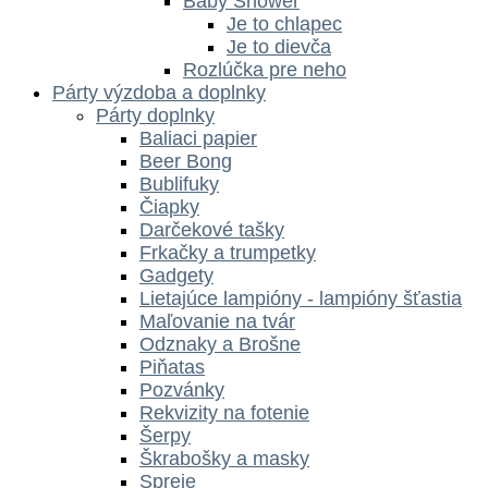
Baby Shower
Je to chlapec
Je to dievča
Rozlúčka pre neho
Párty výzdoba a doplnky
Párty doplnky
Baliaci papier
Beer Bong
Bublifuky
Čiapky
Darčekové tašky
Frkačky a trumpetky
Gadgety
Lietajúce lampióny - lampióny šťastia
Maľovanie na tvár
Odznaky a Brošne
Piňatas
Pozvánky
Rekvizity na fotenie
Šerpy
Škrabošky a masky
Spreje