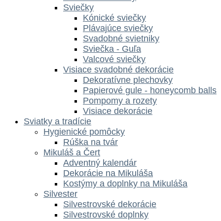
Sviečky
Kónické sviečky
Plávajúce sviečky
Svadobné svietniky
Sviečka - Guľa
Valcové sviečky
Visiace svadobné dekorácie
Dekoratívne plechovky
Papierové gule - honeycomb balls
Pompomy a rozety
Visiace dekorácie
Sviatky a tradície
Hygienické pomôcky
Rúška na tvár
Mikuláš a Čert
Adventný kalendár
Dekorácie na Mikuláša
Kostýmy a doplnky na Mikuláša
Silvester
Silvestrovské dekorácie
Silvestrovské doplnky