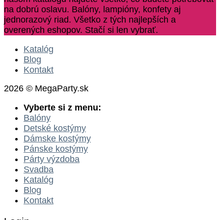
na dobrú oslavu. Balóny, lampióny, konfety aj
jednorazový riad. Všetko z tých najlepších a
overených eshopov. Stačí si len vybrať.
Katalóg
Blog
Kontakt
2026 © MegaParty.sk
Vyberte si z menu:
Balóny
Detské kostýmy
Dámske kostýmy
Pánske kostýmy
Párty výzdoba
Svadba
Katalóg
Blog
Kontakt