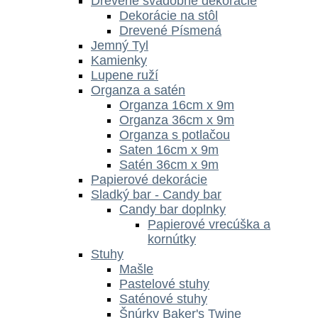
Drevené svadobné dekorácie
Dekorácie na stôl
Drevené Písmená
Jemný Tyl
Kamienky
Lupene ruží
Organza a satén
Organza 16cm x 9m
Organza 36cm x 9m
Organza s potlačou
Saten 16cm x 9m
Satén 36cm x 9m
Papierové dekorácie
Sladký bar - Candy bar
Candy bar doplnky
Papierové vrecúška a
kornútky
Stuhy
Mašle
Pastelové stuhy
Saténové stuhy
Šnúrky Baker's Twine