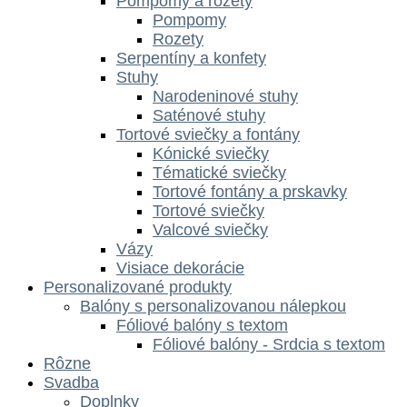
Pompomy a rozety
Pompomy
Rozety
Serpentíny a konfety
Stuhy
Narodeninové stuhy
Saténové stuhy
Tortové sviečky a fontány
Kónické sviečky
Tématické sviečky
Tortové fontány a prskavky
Tortové sviečky
Valcové sviečky
Vázy
Visiace dekorácie
Personalizované produkty
Balóny s personalizovanou nálepkou
Fóliové balóny s textom
Fóliové balóny - Srdcia s textom
Rôzne
Svadba
Doplnky