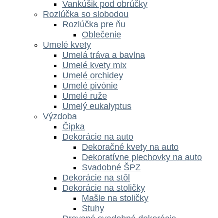
Vankúšik pod obrúčky
Rozlúčka so slobodou
Rozlúčka pre ňu
Oblečenie
Umelé kvety
Umelá tráva a bavlna
Umelé kvety mix
Umelé orchidey
Umelé pivónie
Umelé ruže
Umelý eukalyptus
Výzdoba
Čipka
Dekorácie na auto
Dekoračné kvety na auto
Dekoratívne plechovky na auto
Svadobné ŠPZ
Dekorácie na stôl
Dekorácie na stoličky
Mašle na stoličky
Stuhy