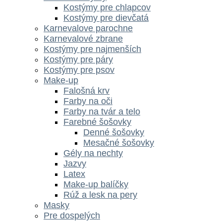
Kostýmy pre chlapcov
Kostýmy pre dievčatá
Karnevalove parochne
Karnevalové zbrane
Kostýmy pre najmenších
Kostýmy pre páry
Kostýmy pre psov
Make-up
Falošná krv
Farby na oči
Farby na tvár a telo
Farebné šošovky
Denné šošovky
Mesačné šošovky
Gély na nechty
Jazvy
Latex
Make-up balíčky
Rúž a lesk na pery
Masky
Pre dospelých