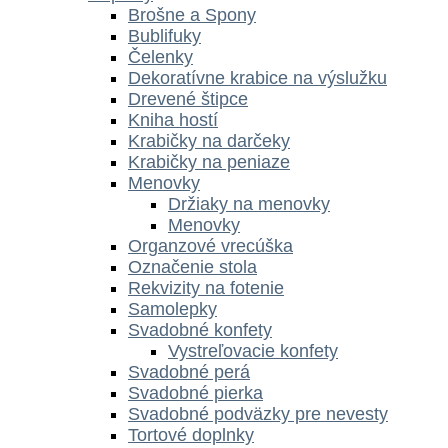
Brošne a Spony
Bublifuky
Čelenky
Dekoratívne krabice na výslužku
Drevené štipce
Kniha hostí
Krabičky na darčeky
Krabičky na peniaze
Menovky
Držiaky na menovky
Menovky
Organzové vrecúška
Označenie stola
Rekvizity na fotenie
Samolepky
Svadobné konfety
Vystreľovacie konfety
Svadobné perá
Svadobné pierka
Svadobné podväzky pre nevesty
Tortové doplnky