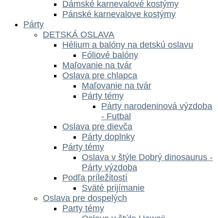
Dámské karnevalové kostýmy
Pánské karnevalove kostýmy
Párty
DETSKÁ OSLAVA
Hélium a balóny na detskú oslavu
Fóliové balóny
Maľovanie na tvár
Oslava pre chlapca
Maľovanie na tvár
Párty témy
Párty narodeninová výzdoba
- Futbal
Oslava pre dievča
Párty doplnky
Párty témy
Oslava v štýle Dobrý dinosaurus -
Párty výzdoba
Podľa príležitostí
Sväté prijímanie
Oslava pre dospelých
Party témy