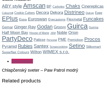
Amscan
Chaks
ABY style
Cinereplicas
BP
Carbotex
Distrineo
Dekora
Decora
Cookie Cutters
Epee
Colourmill
Dulcop
EPlus
Funcakes
Euroswan
Flexmetal
Espa
Eyecasions
Guirca
Godan
Ginger Ray
Gemar
Groovy
Guirma
Noble
Half Moon Bay
Orion
House of Marie
JEM
PartyDeco
Procos
Patisse
PME
Premioloon
Personal
Setino
Rubies
Santex
Pyramid
Silikomart
Scrapcooking
WIMEX s.r.o.
Wilton
Sugarflair Colours
Description
Chlapčenský sveter – Paw Patrol modrý
Related products