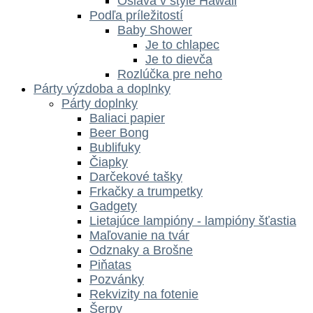
Oslava v štýle Hawaii
Podľa príležitostí
Baby Shower
Je to chlapec
Je to dievča
Rozlúčka pre neho
Párty výzdoba a doplnky
Párty doplnky
Baliaci papier
Beer Bong
Bublifuky
Čiapky
Darčekové tašky
Frkačky a trumpetky
Gadgety
Lietajúce lampióny - lampióny šťastia
Maľovanie na tvár
Odznaky a Brošne
Piňatas
Pozvánky
Rekvizity na fotenie
Šerpy