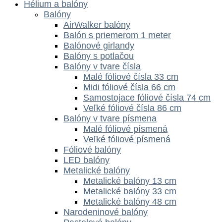
Hélium a balóny
Balóny
AirWalker balóny
Balón s priemerom 1 meter
Balónové girlandy
Balóny s potlačou
Balóny v tvare čísla
Malé fóliové čísla 33 cm
Midi fóliové čísla 66 cm
Samostojace fóliové čísla 74 cm
Veľké fóliové čísla 86 cm
Balóny v tvare písmena
Malé fóliové písmená
Veľké fóliové písmená
Fóliové balóny
LED balóny
Metalické balóny
Metalické balóny 13 cm
Metalické balóny 33 cm
Metalické balóny 48 cm
Narodeninové balóny