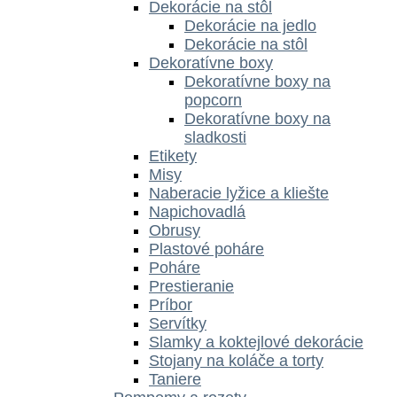
Dekorácie na stôl
Dekorácie na jedlo
Dekorácie na stôl
Dekoratívne boxy
Dekoratívne boxy na
popcorn
Dekoratívne boxy na
sladkosti
Etikety
Misy
Naberacie lyžice a kliešte
Napichovadlá
Obrusy
Plastové poháre
Poháre
Prestieranie
Príbor
Servítky
Slamky a koktejlové dekorácie
Stojany na koláče a torty
Taniere