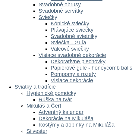
Svadobné obrusy
Svadobné servítky
Sviečky
Kónické sviečky
Plávajúce sviečky
Svadobné svietniky
Sviečka - Guľa
Valcové sviečky
Visiace svadobné dekorácie
Dekoratívne plechovky
Papierové gule - honeycomb balls
Pompomy a rozety
Visiace dekorácie
Sviatky a tradície
Hygienické pomôcky
Rúška na tvár
Mikuláš a Čert
Adventný kalendár
Dekorácie na Mikuláša
Kostýmy a doplnky na Mikuláša
Silvester