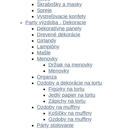
Škrabošky a masky
Spreje
Vystreľovacie konfety
Party výzdoba - Dekoracie
Dekoratívne panely
Drevené dekorácie
Girlandy
Lampióny
Mašle
Menovky
Držiak na menovky
Menovky
Organza
Ozdoby a dekorácie na tortu
Figúrky na tortu
Jedlý papier na tortu
Zápichy na tortu
Ozdoby na muffiny
Košíčky na muffiny
Ozdoby na muffiny
Párty stolovanie