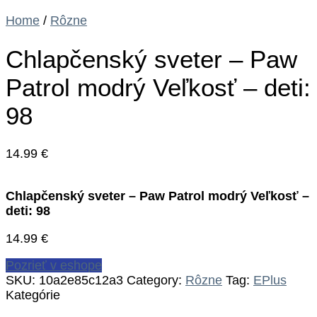
Home
/
Rôzne
Chlapčenský sveter – Paw
Patrol modrý Veľkosť – deti:
98
14.99
€
Chlapčenský sveter – Paw Patrol modrý Veľkosť –
deti: 98
14.99
€
Pozrieť v eshope
SKU:
10a2e85c12a3
Category:
Rôzne
Tag:
EPlus
Kategórie