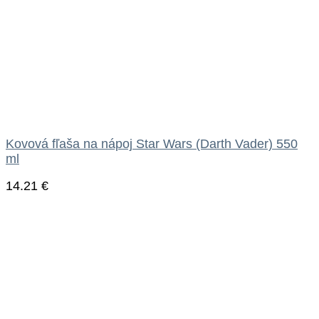
Kovová fľaša na nápoj Star Wars (Darth Vader) 550
ml
14.21
€