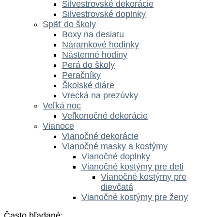
Silvestrovské dekorácie
Silvestrovské doplnky
Späť do školy
Boxy na desiatu
Náramkové hodinky
Nástenné hodiny
Perá do školy
Peračníky
Školské diáre
Vrecká na prezúvky
Veľká noc
Veľkonočné dekorácie
Vianoce
Vianočné dekorácie
Vianočné masky a kostýmy
Vianočné doplnky
Vianočné kostýmy pre deti
Vianočné kostýmy pre
dievčatá
Vianočné kostýmy pre ženy
Často hľadané: