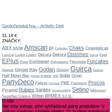
Spoločenská hra – Activity Deti
31.19
€
ZNAČKY:
Amscan
Chaks
ABY style
Cinereplicas
BP
Carbotex
Distrineo
Dekora
Decora
Cookie Cutters
Epee
Colourmill
Dulcop
EPlus
Funcakes
Euroswan
Flexmetal
Espa
Eyecasions
Guirca
Godan
Ginger Ray
Gemar
Groovy
Guirma
Noble
Half Moon Bay
Orion
House of Marie
JEM
PartyDeco
Procos
Patisse
PME
Premioloon
Personal
Setino
Rubies
Santex
Pyramid
Silikomart
Scrapcooking
WIMEX s.r.o.
Wilton
Sugarflair Colours
O nás
Nie sme eshop, sme vyhľadávač párty produktov. V
našom katalógu nájdete všetko, čo budete potrebovať