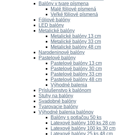
Balóny v tvare písmena
Malé fóliové písmená
Veľké fóliové písmená
Fóliové balóny
LED balóny
Metalické balóny
Metalické balóny 13 cm
Metalické balóny 33 cm
Metalické balóny 48 cm
Narodeninové balóny
Pastelové balóny
Pastelové balóny 13 cm
Pastelové balóny 30 cm
Pastelové balóny 33 cm
Pastelové balóny 48 cm
Výhodné balenia
Príslušenstvo k balónom
Stuhy na balóny
Svadobné balóny
Tvarovacie balóny
Výhodné balenia balónov
Balóny s potlačou 50 ks
Latexové balóny 100 ks 28 cm
Latexové balóny 100 ks 30 cm
Latexové balóny 25 ks 48 cm