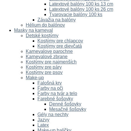
Latextové balóny 100 ks 13 cm
Latextové balóny 100 ks 26 cm
Tvarovacie balóny 100 ks
Závažia na balóny
Hélium do balónov
Masky na karneval
Detské kostýmy
Kostýmy pre chlapcov
Kostýmy pre dievčatá
Karnevalove parochne
Karnevalové zbrane
Kostýmy pre najmenších
Kostýmy pre páry
Kostýmy pre psov
Make-up
Falošná krv
Farby na oči
Farby na tvár a telo
Farebné šošovky
Denné šošovky
Mesačné šošovky
Gély na nechty
Jazvy
Latex
Make-up balíčky