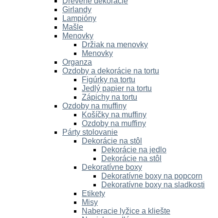
Drevené dekorácie
Girlandy
Lampióny
Mašle
Menovky
Držiak na menovky
Menovky
Organza
Ozdoby a dekorácie na tortu
Figúrky na tortu
Jedlý papier na tortu
Zápichy na tortu
Ozdoby na muffiny
Košíčky na muffiny
Ozdoby na muffiny
Párty stolovanie
Dekorácie na stôl
Dekorácie na jedlo
Dekorácie na stôl
Dekoratívne boxy
Dekoratívne boxy na popcorn
Dekoratívne boxy na sladkosti
Etikety
Misy
Naberacie lyžice a kliešte