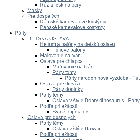
Rúž a lesk na pery
Masky
Pre dospelých
Dámské karnevalové kostýmy
Pánské karnevalove kostýmy
Párty
DETSKÁ OSLAVA
Hélium a balóny na detskú oslavu
Fóliové balóny
Maľovanie na tvár
Oslava pre chlapca
Maľovanie na tvár
Párty témy
Párty narodeninová výzdoba - Fut
Oslava pre dievča
Párty doplnky
Párty témy
Oslava v štýle Dobrý dinosaurus - Párt
Podľa príležitostí
Sväté prijímanie
Oslava pre dospelých
Party témy
Oslava v štýle Hawaii
Podľa príležitostí
Baby Shower