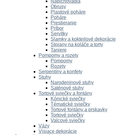
Napichovadlá
Obrusy
Plastové poháre
Poháre
Prestieranie
Príbor
Servítky
Slamky a koktejlové dekorácie
Stojany na koláče a torty
Taniere
Pompomy a rozety
Pompomy
Rozety
Serpentíny a konfety
Stuhy
Narodeninové stuhy
Saténové stuhy
Tortové sviečky a fontány
Kónické sviečky
Tématické sviečky
Tortové fontány a prskavky
Tortové sviečky
Valcové sviečky
Vázy
Visiace dekorácie