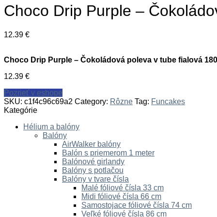
Choco Drip Purple – Čokoládov
12.39
€
Choco Drip Purple – Čokoládová poleva v tube fialová 180
12.39
€
Pozrieť v eshope
SKU:
c1f4c96c69a2
Category:
Rôzne
Tag:
Funcakes
Kategórie
Hélium a balóny
Balóny
AirWalker balóny
Balón s priemerom 1 meter
Balónové girlandy
Balóny s potlačou
Balóny v tvare čísla
Malé fóliové čísla 33 cm
Midi fóliové čísla 66 cm
Samostojace fóliové čísla 74 cm
Veľké fóliové čísla 86 cm