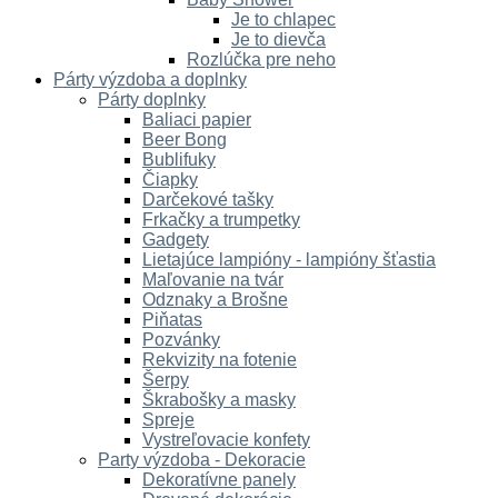
Je to chlapec
Je to dievča
Rozlúčka pre neho
Párty výzdoba a doplnky
Párty doplnky
Baliaci papier
Beer Bong
Bublifuky
Čiapky
Darčekové tašky
Frkačky a trumpetky
Gadgety
Lietajúce lampióny - lampióny šťastia
Maľovanie na tvár
Odznaky a Brošne
Piňatas
Pozvánky
Rekvizity na fotenie
Šerpy
Škrabošky a masky
Spreje
Vystreľovacie konfety
Party výzdoba - Dekoracie
Dekoratívne panely