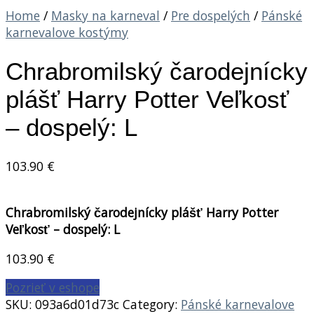
Home
/
Masky na karneval
/
Pre dospelých
/
Pánské
karnevalove kostýmy
Chrabromilský čarodejnícky
plášť Harry Potter Veľkosť
– dospelý: L
103.90
€
Chrabromilský čarodejnícky plášť Harry Potter
Veľkosť – dospelý: L
103.90
€
Pozrieť v eshope
SKU:
093a6d01d73c
Category:
Pánské karnevalove