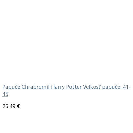
Papuče Chrabromil Harry Potter Veľkosť papuče: 41-
45
25.49
€