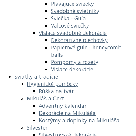
Plávajúce sviečky
Svadobné svietniky
Sviečka - Guľa
Valcové sviečky
Visiace svadobné dekorácie
Dekoratívne plechovky
Papierové gule - honeycomb
balls
Pompomy a rozety
Visiace dekorácie
Sviatky a tradície
Hygienické pomôcky
Rúška na tvár
Mikuláš a Čert
Adventný kalendár
Dekorácie na Mikuláša
Kostýmy a doplnky na Mikuláša
Silvester
Silvestrovské dekorácie