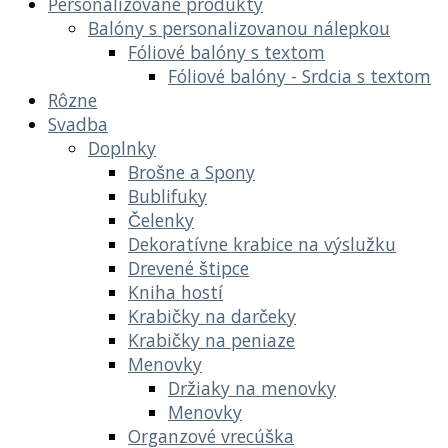
Personalizované produkty
Balóny s personalizovanou nálepkou
Fóliové balóny s textom
Fóliové balóny - Srdcia s textom
Rôzne
Svadba
Doplnky
Brošne a Spony
Bublifuky
Čelenky
Dekoratívne krabice na výslužku
Drevené štipce
Kniha hostí
Krabičky na darčeky
Krabičky na peniaze
Menovky
Držiaky na menovky
Menovky
Organzové vrecúška