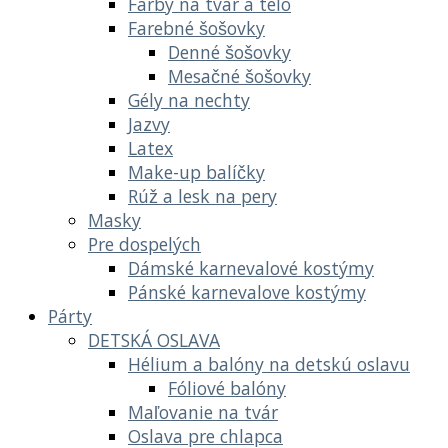
Farby na tvár a telo
Farebné šošovky
Denné šošovky
Mesačné šošovky
Gély na nechty
Jazvy
Latex
Make-up balíčky
Rúž a lesk na pery
Masky
Pre dospelých
Dámské karnevalové kostýmy
Pánské karnevalove kostýmy
Párty
DETSKÁ OSLAVA
Hélium a balóny na detskú oslavu
Fóliové balóny
Maľovanie na tvár
Oslava pre chlapca