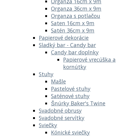
Organza 16cm x 9m
Organza 36cm x 9m
Organza s potlačou
Saten 16cm x 9m
Satén 36cm x 9m
Papierové dekorácie
Sladký bar - Candy bar
Candy bar doplnky
Papierové vrecúška a
kornútky
Stuhy
Mašle
Pastelové stuhy
Saténové stuhy
Šnúrky Baker's Twine
Svadobné obrusy
Svadobné servítky
Sviečky
Kónické sviečky