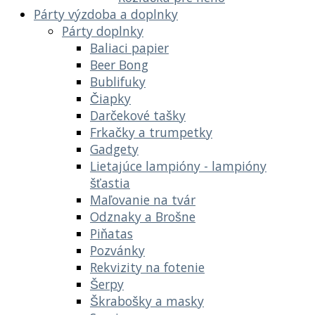
Párty výzdoba a doplnky
Párty doplnky
Baliaci papier
Beer Bong
Bublifuky
Čiapky
Darčekové tašky
Frkačky a trumpetky
Gadgety
Lietajúce lampióny - lampióny
šťastia
Maľovanie na tvár
Odznaky a Brošne
Piňatas
Pozvánky
Rekvizity na fotenie
Šerpy
Škrabošky a masky