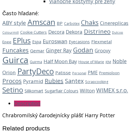
Vianočné kostýmy pre ženy
Často hľadané:
Amscan
Chaks
ABY style
Cinereplicas
BP
Carbotex
Distrineo
Decora
Dekora
Cookie Cutters
Dulcop
Colourmill
EPlus
Euroswan
Flexmetal
Espa
Eyecasions
Epee
Godan
Funcakes
Ginger Ray
Groovy
Gemar
Guirca
Noble
Half Moon Bay
Guirma
House of Marie
JEM
PartyDeco
Orion
PME
Patisse
Premioloon
Personal
Procos
Rubies
Santex
Pyramid
Scrapcooking
Setino
WIMEX s.r.o.
Wilton
Silikomart
Sugarflair Colours
Description
Chrabromilský čarodejnícky plášť Harry Potter
Related products