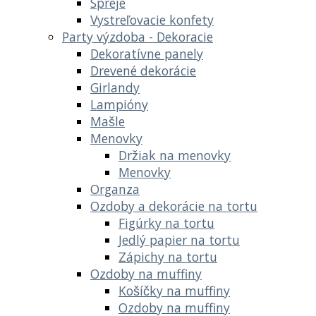
Spreje
Vystreľovacie konfety
Party výzdoba - Dekoracie
Dekoratívne panely
Drevené dekorácie
Girlandy
Lampióny
Mašle
Menovky
Držiak na menovky
Menovky
Organza
Ozdoby a dekorácie na tortu
Figúrky na tortu
Jedlý papier na tortu
Zápichy na tortu
Ozdoby na muffiny
Košíčky na muffiny
Ozdoby na muffiny