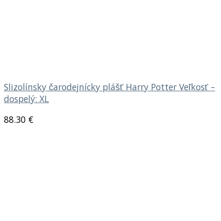
Slizolínsky čarodejnícky plášť Harry Potter Veľkosť –
dospelý: XL
88.30
€