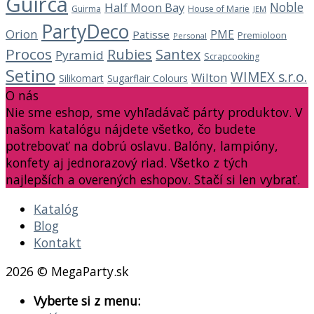
Guirca
Noble
Half Moon Bay
Guirma
House of Marie
JEM
PartyDeco
Orion
PME
Patisse
Premioloon
Personal
Procos
Rubies
Santex
Pyramid
Scrapcooking
Setino
WIMEX s.r.o.
Wilton
Silikomart
Sugarflair Colours
O nás
Nie sme eshop, sme vyhľadávač párty produktov. V
našom katalógu nájdete všetko, čo budete
potrebovať na dobrú oslavu. Balóny, lampióny,
konfety aj jednorazový riad. Všetko z tých
najlepších a overených eshopov. Stačí si len vybrať.
Katalóg
Blog
Kontakt
2026 © MegaParty.sk
Vyberte si z menu: