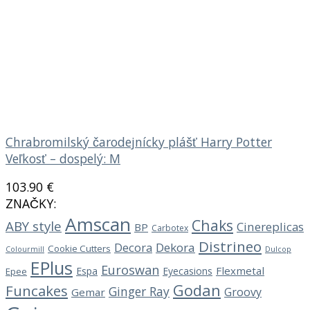
Chrabromilský čarodejnícky plášť Harry Potter
Veľkosť – dospelý: M
103.90
€
ZNAČKY:
Amscan
Chaks
ABY style
Cinereplicas
BP
Carbotex
Distrineo
Decora
Dekora
Cookie Cutters
Dulcop
Colourmill
EPlus
Euroswan
Flexmetal
Espa
Eyecasions
Epee
Godan
Funcakes
Ginger Ray
Groovy
Gemar