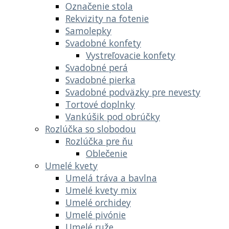
Označenie stola
Rekvizity na fotenie
Samolepky
Svadobné konfety
Vystreľovacie konfety
Svadobné perá
Svadobné pierka
Svadobné podväzky pre nevesty
Tortové doplnky
Vankúšik pod obrúčky
Rozlúčka so slobodou
Rozlúčka pre ňu
Oblečenie
Umelé kvety
Umelá tráva a bavlna
Umelé kvety mix
Umelé orchidey
Umelé pivónie
Umelé ruže