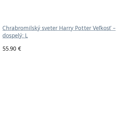
Chrabromilský sveter Harry Potter Veľkosť –
dospelý: L
55.90
€