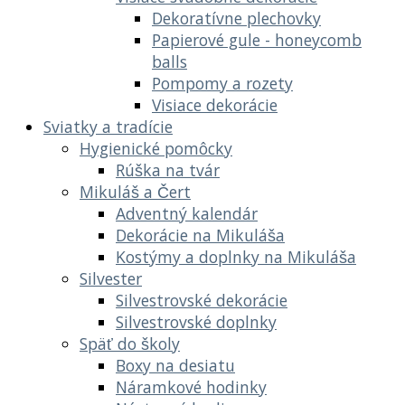
Dekoratívne plechovky
Papierové gule - honeycomb
balls
Pompomy a rozety
Visiace dekorácie
Sviatky a tradície
Hygienické pomôcky
Rúška na tvár
Mikuláš a Čert
Adventný kalendár
Dekorácie na Mikuláša
Kostýmy a doplnky na Mikuláša
Silvester
Silvestrovské dekorácie
Silvestrovské doplnky
Späť do školy
Boxy na desiatu
Náramkové hodinky