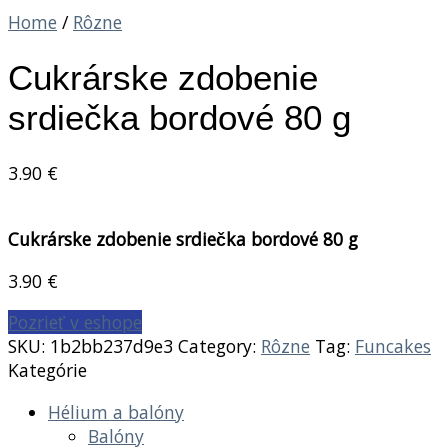
Home
/
Rôzne
Cukrárske zdobenie
srdiečka bordové 80 g
3.90
€
Cukrárske zdobenie srdiečka bordové 80 g
3.90
€
Pozrieť v eshope
SKU:
1b2bb237d9e3
Category:
Rôzne
Tag:
Funcakes
Kategórie
Hélium a balóny
Balóny