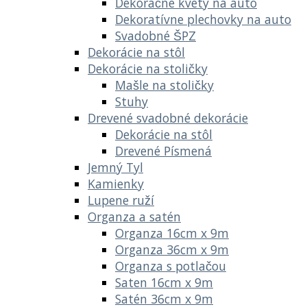
Dekoračné kvety na auto
Dekoratívne plechovky na auto
Svadobné ŠPZ
Dekorácie na stôl
Dekorácie na stoličky
Mašle na stoličky
Stuhy
Drevené svadobné dekorácie
Dekorácie na stôl
Drevené Písmená
Jemný Tyl
Kamienky
Lupene ruží
Organza a satén
Organza 16cm x 9m
Organza 36cm x 9m
Organza s potlačou
Saten 16cm x 9m
Satén 36cm x 9m