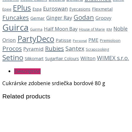
EPlus
Euroswan
Flexmetal
Espa
Eyecasions
Epee
Godan
Funcakes
Ginger Ray
Groovy
Gemar
Guirca
Noble
Half Moon Bay
Guirma
House of Marie
JEM
PartyDeco
Orion
PME
Patisse
Premioloon
Personal
Procos
Rubies
Santex
Pyramid
Scrapcooking
Setino
WIMEX s.r.o.
Wilton
Silikomart
Sugarflair Colours
Description
Cukrárske zdobenie srdiečka bordové 80 g
Related products