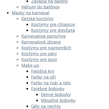
Závažia na balóny
Hélium do balónov
Masky na karneval
Detské kostýmy
Kostýmy pre chlapcov
Kostýmy pre dievčatá
Karnevalove parochne
Karnevalové zbrane
Kostýmy pre najmenších
Kostýmy pre páry
Kostýmy pre psov
Make-up
Falošná krv
Farby na oči
Farby na tvár a telo
Farebné šošovky
Denné šošovky
Mesačné šošovky
Gély na nechty