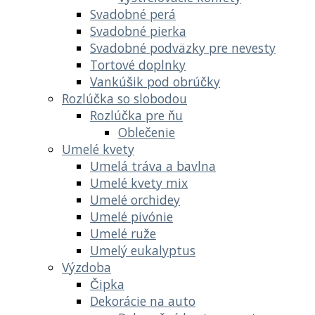
Svadobné perá
Svadobné pierka
Svadobné podväzky pre nevesty
Tortové doplnky
Vankúšik pod obrúčky
Rozlúčka so slobodou
Rozlúčka pre ňu
Oblečenie
Umelé kvety
Umelá tráva a bavlna
Umelé kvety mix
Umelé orchidey
Umelé pivónie
Umelé ruže
Umelý eukalyptus
Výzdoba
Čipka
Dekorácie na auto