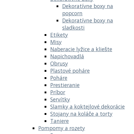
Dekoratívne boxy na
popcorn
Dekoratívne boxy na
sladkosti
Etikety
Misy
Naberacie lyžice a kliešte
Napichovadlá
Obrusy
Plastové poháre
Poháre
Prestieranie
Príbor
Servítky
Slamky a koktejlové dekorácie
Stojany na koláče a torty
Taniere
Pompomy a rozety