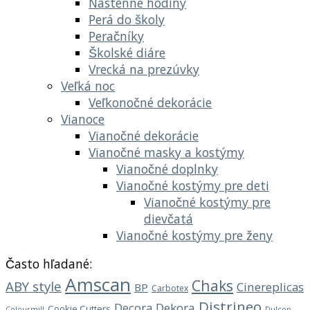
Nástenné hodiny
Perá do školy
Peračníky
Školské diáre
Vrecká na prezúvky
Veľká noc
Veľkonočné dekorácie
Vianoce
Vianočné dekorácie
Vianočné masky a kostýmy
Vianočné doplnky
Vianočné kostýmy pre deti
Vianočné kostýmy pre
dievčatá
Vianočné kostýmy pre ženy
Často hľadané:
Amscan
Chaks
ABY style
Cinereplicas
BP
Carbotex
Distrineo
Decora
Dekora
Cookie Cutters
Dulcop
Colourmill