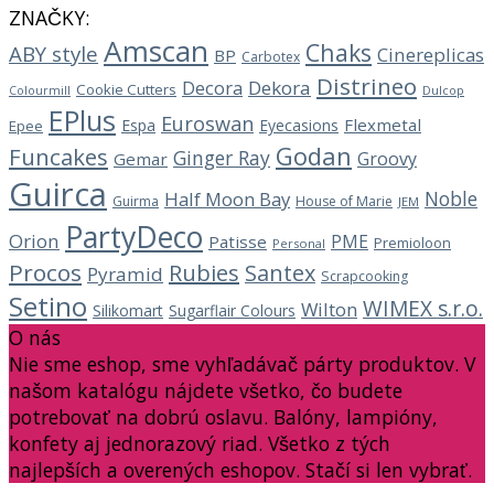
ZNAČKY:
Amscan
Chaks
ABY style
Cinereplicas
BP
Carbotex
Distrineo
Decora
Dekora
Cookie Cutters
Dulcop
Colourmill
EPlus
Euroswan
Flexmetal
Espa
Eyecasions
Epee
Godan
Funcakes
Ginger Ray
Groovy
Gemar
Guirca
Noble
Half Moon Bay
Guirma
House of Marie
JEM
PartyDeco
Orion
PME
Patisse
Premioloon
Personal
Procos
Rubies
Santex
Pyramid
Scrapcooking
Setino
WIMEX s.r.o.
Wilton
Silikomart
Sugarflair Colours
O nás
Nie sme eshop, sme vyhľadávač párty produktov. V
našom katalógu nájdete všetko, čo budete
potrebovať na dobrú oslavu. Balóny, lampióny,
konfety aj jednorazový riad. Všetko z tých
najlepších a overených eshopov. Stačí si len vybrať.