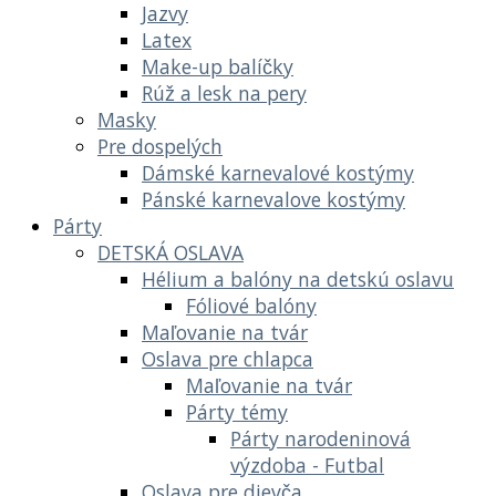
Jazvy
Latex
Make-up balíčky
Rúž a lesk na pery
Masky
Pre dospelých
Dámské karnevalové kostýmy
Pánské karnevalove kostýmy
Párty
DETSKÁ OSLAVA
Hélium a balóny na detskú oslavu
Fóliové balóny
Maľovanie na tvár
Oslava pre chlapca
Maľovanie na tvár
Párty témy
Párty narodeninová
výzdoba - Futbal
Oslava pre dievča