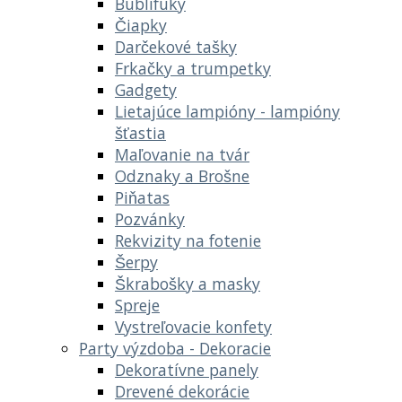
Bublifuky
Čiapky
Darčekové tašky
Frkačky a trumpetky
Gadgety
Lietajúce lampióny - lampióny
šťastia
Maľovanie na tvár
Odznaky a Brošne
Piňatas
Pozvánky
Rekvizity na fotenie
Šerpy
Škrabošky a masky
Spreje
Vystreľovacie konfety
Party výzdoba - Dekoracie
Dekoratívne panely
Drevené dekorácie