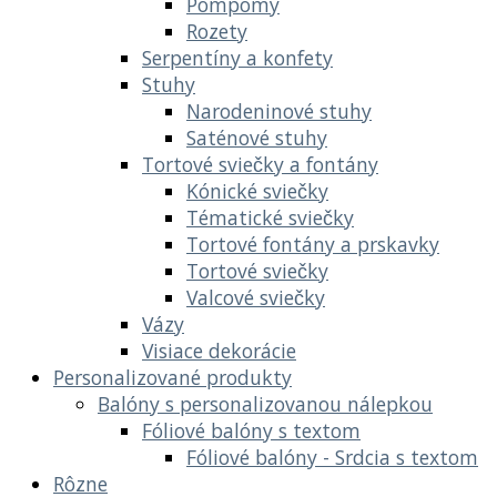
Pompomy
Rozety
Serpentíny a konfety
Stuhy
Narodeninové stuhy
Saténové stuhy
Tortové sviečky a fontány
Kónické sviečky
Tématické sviečky
Tortové fontány a prskavky
Tortové sviečky
Valcové sviečky
Vázy
Visiace dekorácie
Personalizované produkty
Balóny s personalizovanou nálepkou
Fóliové balóny s textom
Fóliové balóny - Srdcia s textom
Rôzne