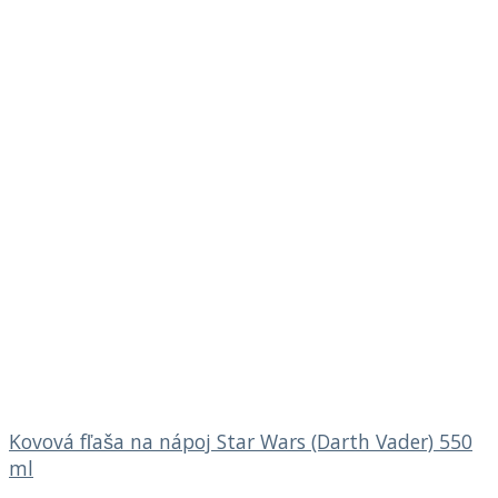
Kovová fľaša na nápoj Star Wars (Darth Vader) 550
ml