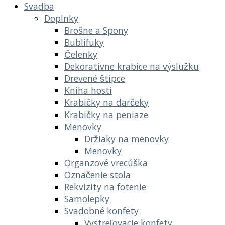
Svadba
Doplnky
Brošne a Spony
Bublifuky
Čelenky
Dekoratívne krabice na výslužku
Drevené štipce
Kniha hostí
Krabičky na darčeky
Krabičky na peniaze
Menovky
Držiaky na menovky
Menovky
Organzové vrecúška
Označenie stola
Rekvizity na fotenie
Samolepky
Svadobné konfety
Vystreľovacie konfety