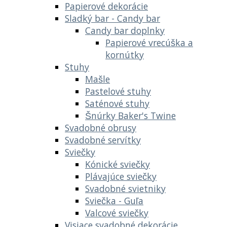
Papierové dekorácie
Sladký bar - Candy bar
Candy bar doplnky
Papierové vrecúška a
kornútky
Stuhy
Mašle
Pastelové stuhy
Saténové stuhy
Šnúrky Baker's Twine
Svadobné obrusy
Svadobné servítky
Sviečky
Kónické sviečky
Plávajúce sviečky
Svadobné svietniky
Sviečka - Guľa
Valcové sviečky
Visiace svadobné dekorácie