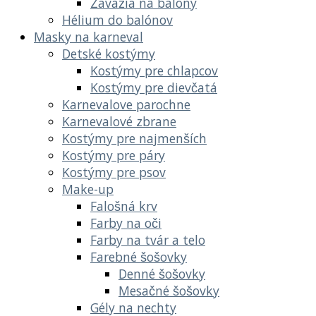
Závažia na balóny
Hélium do balónov
Masky na karneval
Detské kostýmy
Kostýmy pre chlapcov
Kostýmy pre dievčatá
Karnevalove parochne
Karnevalové zbrane
Kostýmy pre najmenších
Kostýmy pre páry
Kostýmy pre psov
Make-up
Falošná krv
Farby na oči
Farby na tvár a telo
Farebné šošovky
Denné šošovky
Mesačné šošovky
Gély na nechty