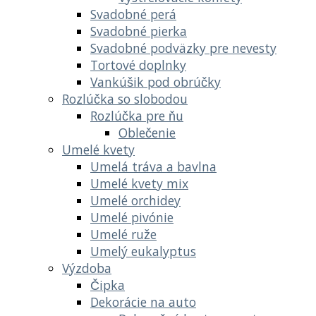
Svadobné perá
Svadobné pierka
Svadobné podväzky pre nevesty
Tortové doplnky
Vankúšik pod obrúčky
Rozlúčka so slobodou
Rozlúčka pre ňu
Oblečenie
Umelé kvety
Umelá tráva a bavlna
Umelé kvety mix
Umelé orchidey
Umelé pivónie
Umelé ruže
Umelý eukalyptus
Výzdoba
Čipka
Dekorácie na auto