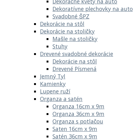
Dekoračné kvety na auto
Dekoratívne plechovky na auto
Svadobné ŠPZ
Dekorácie na stôl
Dekorácie na stoličky
Mašle na stoličky
Stuhy
Drevené svadobné dekorácie
Dekorácie na stôl
Drevené Písmená
Jemný Tyl
Kamienky
Lupene ruží
Organza a satén
Organza 16cm x 9m
Organza 36cm x 9m
Organza s potlačou
Saten 16cm x 9m
Satén 36cm x 9m