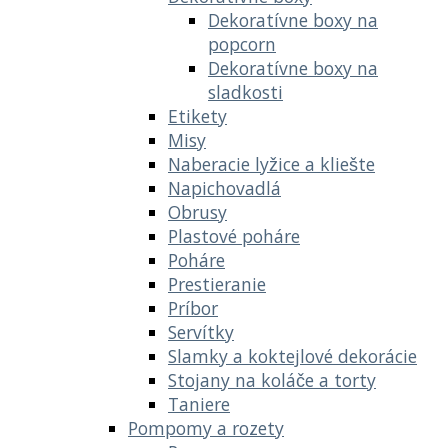
Dekoratívne boxy na
popcorn
Dekoratívne boxy na
sladkosti
Etikety
Misy
Naberacie lyžice a kliešte
Napichovadlá
Obrusy
Plastové poháre
Poháre
Prestieranie
Príbor
Servítky
Slamky a koktejlové dekorácie
Stojany na koláče a torty
Taniere
Pompomy a rozety