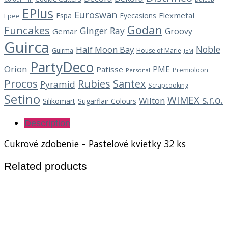
EPlus
Euroswan
Flexmetal
Espa
Eyecasions
Epee
Godan
Funcakes
Ginger Ray
Groovy
Gemar
Guirca
Noble
Half Moon Bay
Guirma
House of Marie
JEM
PartyDeco
Orion
PME
Patisse
Premioloon
Personal
Procos
Rubies
Santex
Pyramid
Scrapcooking
Setino
WIMEX s.r.o.
Wilton
Silikomart
Sugarflair Colours
Description
Cukrové zdobenie – Pastelové kvietky 32 ks
Related products