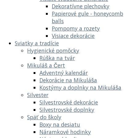
Dekoratívne plechovky
Papierové gule - honeycomb
balls
Pompomy a rozety
Visiace dekorácie
Sviatky a tradície
Hygienické pomôcky
Rúška na tvár
Mikuláš a Čert
Adventný kalendár
Dekorácie na Mikuláša
Kostýmy a doplnky na Mikuláša
Silvester
Silvestrovské dekorácie
Silvestrovské doplnky
Späť do školy
Boxy na desiatu
Náramkové hodinky