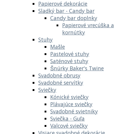
Papierové dekorácie
Sladký bar - Candy bar
Candy bar doplnky
Papierové vrecúška a
kornútky
Stuhy
Mašle
Pastelové stuhy
Saténové stuhy
Šnúrky Baker's Twine
Svadobné obrusy
Svadobné servítky
Sviečky
Kónické sviečky
Plávajúce sviečky
Svadobné svietniky
Sviečka - Guľa
Valcové sviečky
Visiace svadobné dekorácie