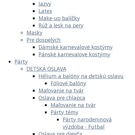
Jazvy
Latex
Make-up balíčky
Rúž a lesk na pery
Masky
Pre dospelých
Dámské karnevalové kostýmy
Pánské karnevalove kostýmy
Párty
DETSKÁ OSLAVA
Hélium a balóny na detskú oslavu
Fóliové balóny
Maľovanie na tvár
Oslava pre chlapca
Maľovanie na tvár
Párty témy
Párty narodeninová
výzdoba - Futbal
Oslava pre dievča