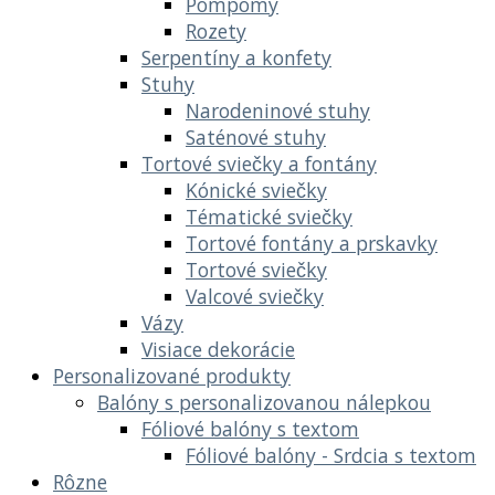
Pompomy
Rozety
Serpentíny a konfety
Stuhy
Narodeninové stuhy
Saténové stuhy
Tortové sviečky a fontány
Kónické sviečky
Tématické sviečky
Tortové fontány a prskavky
Tortové sviečky
Valcové sviečky
Vázy
Visiace dekorácie
Personalizované produkty
Balóny s personalizovanou nálepkou
Fóliové balóny s textom
Fóliové balóny - Srdcia s textom
Rôzne