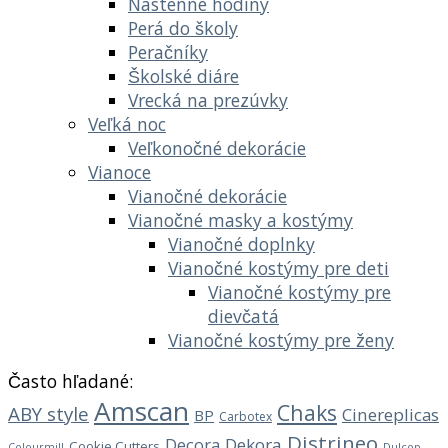
Nástenné hodiny
Perá do školy
Peračníky
Školské diáre
Vrecká na prezúvky
Veľká noc
Veľkonočné dekorácie
Vianoce
Vianočné dekorácie
Vianočné masky a kostýmy
Vianočné doplnky
Vianočné kostýmy pre deti
Vianočné kostýmy pre
dievčatá
Vianočné kostýmy pre ženy
Často hľadané:
Amscan
Chaks
ABY style
Cinereplicas
BP
Carbotex
Distrineo
Decora
Dekora
Cookie Cutters
Dulcop
Colourmill