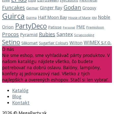
Flexmetal
Espa
Eyecasions
Epee
Godan
Funcakes
Ginger Ray
Groovy
Gemar
Guirca
Noble
Half Moon Bay
Guirma
House of Marie
JEM
PartyDeco
Orion
PME
Patisse
Premioloon
Personal
Procos
Rubies
Santex
Pyramid
Scrapcooking
Setino
WIMEX s.r.o.
Wilton
Silikomart
Sugarflair Colours
O nás
Nie sme eshop, sme vyhľadávač párty produktov. V
našom katalógu nájdete všetko, čo budete
potrebovať na dobrú oslavu. Balóny, lampióny,
konfety aj jednorazový riad. Všetko z tých
najlepších a overených eshopov. Stačí si len vybrať.
Katalóg
Blog
Kontakt
2026 © MegaParty.sk