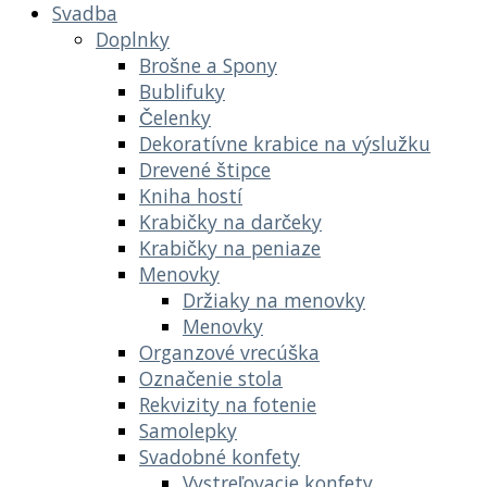
Svadba
Doplnky
Brošne a Spony
Bublifuky
Čelenky
Dekoratívne krabice na výslužku
Drevené štipce
Kniha hostí
Krabičky na darčeky
Krabičky na peniaze
Menovky
Držiaky na menovky
Menovky
Organzové vrecúška
Označenie stola
Rekvizity na fotenie
Samolepky
Svadobné konfety
Vystreľovacie konfety