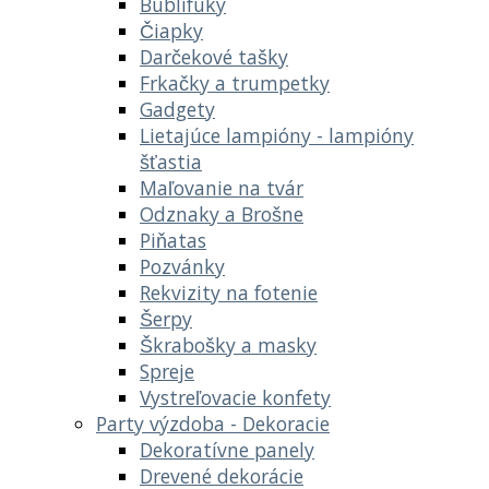
Bublifuky
Čiapky
Darčekové tašky
Frkačky a trumpetky
Gadgety
Lietajúce lampióny - lampióny
šťastia
Maľovanie na tvár
Odznaky a Brošne
Piňatas
Pozvánky
Rekvizity na fotenie
Šerpy
Škrabošky a masky
Spreje
Vystreľovacie konfety
Party výzdoba - Dekoracie
Dekoratívne panely
Drevené dekorácie