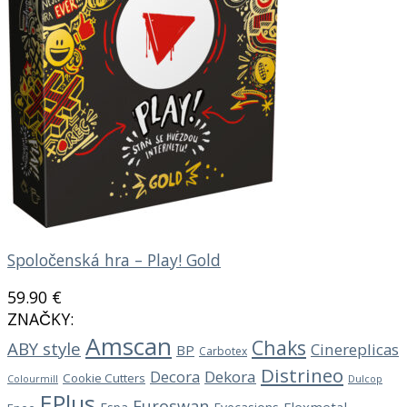
Spoločenská hra – Play! Gold
59.90
€
ZNAČKY:
Amscan
Chaks
ABY style
Cinereplicas
BP
Carbotex
Distrineo
Decora
Dekora
Cookie Cutters
Dulcop
Colourmill
EPlus
Euroswan