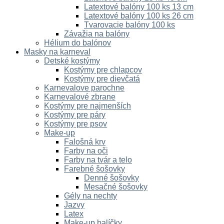
Latextové balóny 100 ks 13 cm
Latextové balóny 100 ks 26 cm
Tvarovacie balóny 100 ks
Závažia na balóny
Hélium do balónov
Masky na karneval
Detské kostýmy
Kostýmy pre chlapcov
Kostýmy pre dievčatá
Karnevalove parochne
Karnevalové zbrane
Kostýmy pre najmenších
Kostýmy pre páry
Kostýmy pre psov
Make-up
Falošná krv
Farby na oči
Farby na tvár a telo
Farebné šošovky
Denné šošovky
Mesačné šošovky
Gély na nechty
Jazvy
Latex
Make-up balíčky