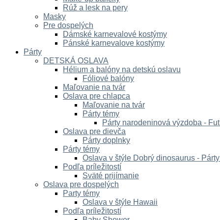
Rúž a lesk na pery
Masky
Pre dospelých
Dámské karnevalové kostýmy
Pánské karnevalove kostýmy
Párty
DETSKÁ OSLAVA
Hélium a balóny na detskú oslavu
Fóliové balóny
Maľovanie na tvár
Oslava pre chlapca
Maľovanie na tvár
Párty témy
Párty narodeninová výzdoba - Fut
Oslava pre dievča
Párty doplnky
Párty témy
Oslava v štýle Dobrý dinosaurus - Párt
Podľa príležitostí
Sväté prijímanie
Oslava pre dospelých
Party témy
Oslava v štýle Hawaii
Podľa príležitostí
Baby Shower