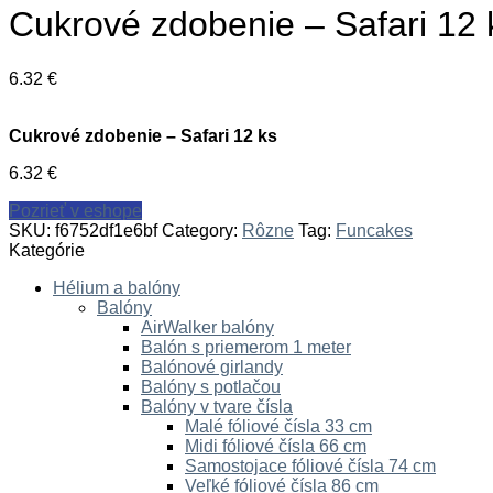
Cukrové zdobenie – Safari 12 
6.32
€
Cukrové zdobenie – Safari 12 ks
6.32
€
Pozrieť v eshope
SKU:
f6752df1e6bf
Category:
Rôzne
Tag:
Funcakes
Kategórie
Hélium a balóny
Balóny
AirWalker balóny
Balón s priemerom 1 meter
Balónové girlandy
Balóny s potlačou
Balóny v tvare čísla
Malé fóliové čísla 33 cm
Midi fóliové čísla 66 cm
Samostojace fóliové čísla 74 cm
Veľké fóliové čísla 86 cm