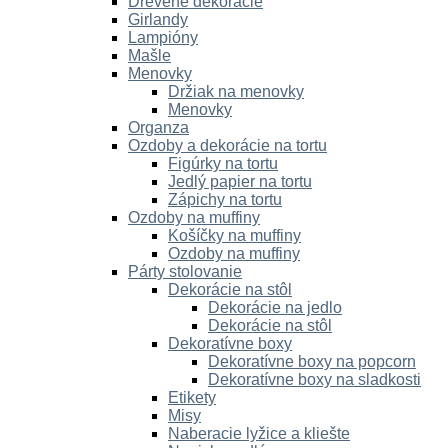
Drevené dekorácie
Girlandy
Lampióny
Mašle
Menovky
Držiak na menovky
Menovky
Organza
Ozdoby a dekorácie na tortu
Figúrky na tortu
Jedlý papier na tortu
Zápichy na tortu
Ozdoby na muffiny
Košíčky na muffiny
Ozdoby na muffiny
Párty stolovanie
Dekorácie na stôl
Dekorácie na jedlo
Dekorácie na stôl
Dekoratívne boxy
Dekoratívne boxy na popcorn
Dekoratívne boxy na sladkosti
Etikety
Misy
Naberacie lyžice a kliešte