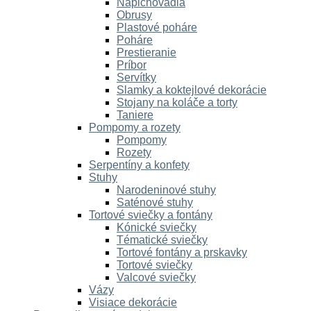
Napichovadlá
Obrusy
Plastové poháre
Poháre
Prestieranie
Príbor
Servítky
Slamky a koktejlové dekorácie
Stojany na koláče a torty
Taniere
Pompomy a rozety
Pompomy
Rozety
Serpentíny a konfety
Stuhy
Narodeninové stuhy
Saténové stuhy
Tortové sviečky a fontány
Kónické sviečky
Tématické sviečky
Tortové fontány a prskavky
Tortové sviečky
Valcové sviečky
Vázy
Visiace dekorácie