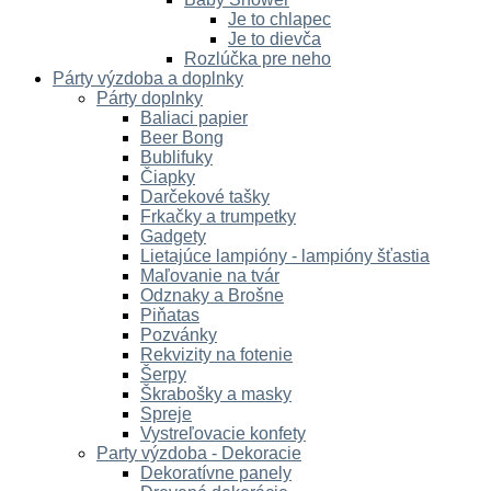
Je to chlapec
Je to dievča
Rozlúčka pre neho
Párty výzdoba a doplnky
Párty doplnky
Baliaci papier
Beer Bong
Bublifuky
Čiapky
Darčekové tašky
Frkačky a trumpetky
Gadgety
Lietajúce lampióny - lampióny šťastia
Maľovanie na tvár
Odznaky a Brošne
Piňatas
Pozvánky
Rekvizity na fotenie
Šerpy
Škrabošky a masky
Spreje
Vystreľovacie konfety
Party výzdoba - Dekoracie
Dekoratívne panely