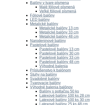
Balóny v tvare písmena
Malé fóliové písmená
Veľké fóliové písmená
Fóliové balóny
LED balóny
Metalické balóny
Metalické balóny 13 cm
Metalické balóny 33 cm
Metalické balóny 48 cm
Narodeninové balóny
Pastelové balóny
Pastelové balóny 13 cm
Pastelové balóny 30 cm
Pastelové balóny 33 cm
Pastelové balóny 48 cm
Výhodné balenia
Príslušenstvo k balónom
Stuhy na balóny
Svadobné balóny
Tvarovacie balóny
Výhodné balenia balónov
Balóny s potlačou 50 ks
Latexové balóny 100 ks 28 cm
Latexové balóny 100 ks 30 cm
Latexové balóny 25 ks 48 cm