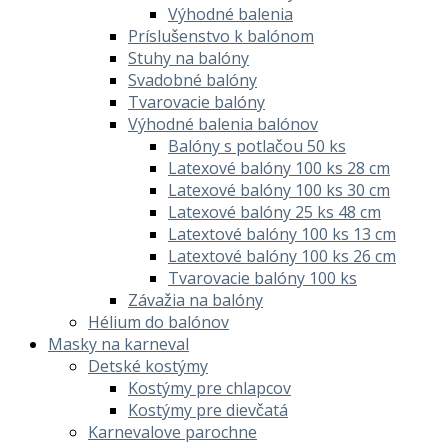
Výhodné balenia
Príslušenstvo k balónom
Stuhy na balóny
Svadobné balóny
Tvarovacie balóny
Výhodné balenia balónov
Balóny s potlačou 50 ks
Latexové balóny 100 ks 28 cm
Latexové balóny 100 ks 30 cm
Latexové balóny 25 ks 48 cm
Latextové balóny 100 ks 13 cm
Latextové balóny 100 ks 26 cm
Tvarovacie balóny 100 ks
Závažia na balóny
Hélium do balónov
Masky na karneval
Detské kostýmy
Kostýmy pre chlapcov
Kostýmy pre dievčatá
Karnevalove parochne