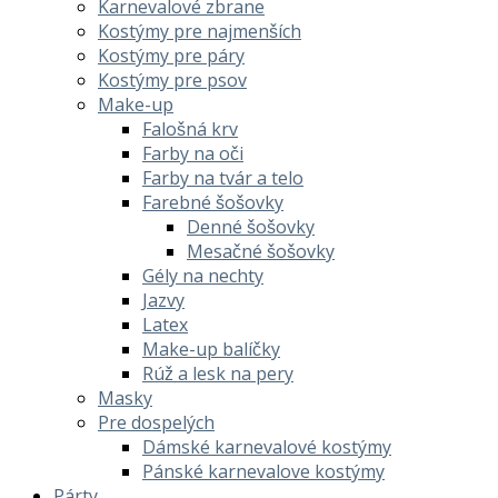
Karnevalové zbrane
Kostýmy pre najmenších
Kostýmy pre páry
Kostýmy pre psov
Make-up
Falošná krv
Farby na oči
Farby na tvár a telo
Farebné šošovky
Denné šošovky
Mesačné šošovky
Gély na nechty
Jazvy
Latex
Make-up balíčky
Rúž a lesk na pery
Masky
Pre dospelých
Dámské karnevalové kostýmy
Pánské karnevalove kostýmy
Párty