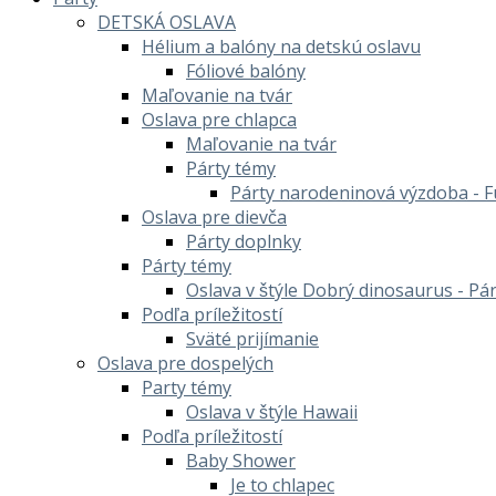
DETSKÁ OSLAVA
Hélium a balóny na detskú oslavu
Fóliové balóny
Maľovanie na tvár
Oslava pre chlapca
Maľovanie na tvár
Párty témy
Párty narodeninová výzdoba - F
Oslava pre dievča
Párty doplnky
Párty témy
Oslava v štýle Dobrý dinosaurus - Pá
Podľa príležitostí
Sväté prijímanie
Oslava pre dospelých
Party témy
Oslava v štýle Hawaii
Podľa príležitostí
Baby Shower
Je to chlapec