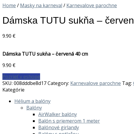
Home
/
Masky na karneval
/
Karnevalove parochne
Dámska TUTU sukňa – červen
9.90
€
Dámska TUTU sukňa – červená 40 cm
9.90
€
Pozrieť v eshope
SKU:
008dddbe8d17
Category:
Karnevalove parochne
Tag:
Kategórie
Hélium a balóny
Balóny
AirWalker balóny
Balón s priemerom 1 meter
Balónové girlandy
Balóny s potlačou