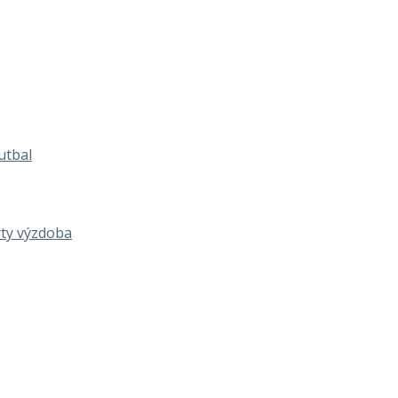
utbal
rty výzdoba