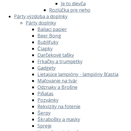
Je to dievča
Rozlúčka pre neho
Párty výzdoba a doplnky
Párty doplnky
Baliaci papier
Beer Bong
Bublifuky
Čiapky
Darčekové tašky
Frkačky a trumpetky
Gadgety
Lietajúce lampióny - lampióny šťastia
Maľovanie na tvár
Odznaky a Brošne
Piňatas
Pozvánky
Rekvizity na fotenie
Šerpy
Škrabošky a masky
Spreje