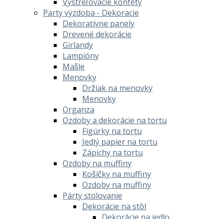
Vystreľovacie konfety
Party výzdoba - Dekoracie
Dekoratívne panely
Drevené dekorácie
Girlandy
Lampióny
Mašle
Menovky
Držiak na menovky
Menovky
Organza
Ozdoby a dekorácie na tortu
Figúrky na tortu
Jedlý papier na tortu
Zápichy na tortu
Ozdoby na muffiny
Košíčky na muffiny
Ozdoby na muffiny
Párty stolovanie
Dekorácie na stôl
Dekorácie na jedlo