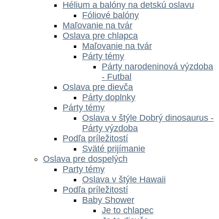
Hélium a balóny na detskú oslavu
Fóliové balóny
Maľovanie na tvár
Oslava pre chlapca
Maľovanie na tvár
Párty témy
Párty narodeninová výzdoba
- Futbal
Oslava pre dievča
Párty doplnky
Párty témy
Oslava v štýle Dobrý dinosaurus -
Párty výzdoba
Podľa príležitostí
Sväté prijímanie
Oslava pre dospelých
Party témy
Oslava v štýle Hawaii
Podľa príležitostí
Baby Shower
Je to chlapec