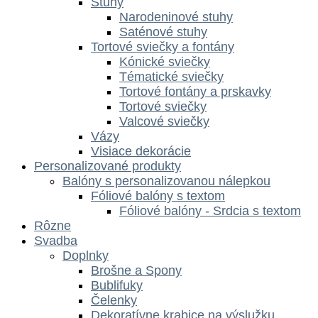
Stuhy
Narodeninové stuhy
Saténové stuhy
Tortové sviečky a fontány
Kónické sviečky
Tématické sviečky
Tortové fontány a prskavky
Tortové sviečky
Valcové sviečky
Vázy
Visiace dekorácie
Personalizované produkty
Balóny s personalizovanou nálepkou
Fóliové balóny s textom
Fóliové balóny - Srdcia s textom
Rôzne
Svadba
Doplnky
Brošne a Spony
Bublifuky
Čelenky
Dekoratívne krabice na výslužku