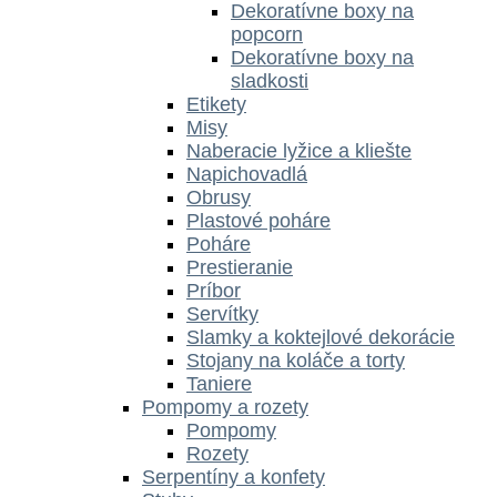
Dekoratívne boxy na
popcorn
Dekoratívne boxy na
sladkosti
Etikety
Misy
Naberacie lyžice a kliešte
Napichovadlá
Obrusy
Plastové poháre
Poháre
Prestieranie
Príbor
Servítky
Slamky a koktejlové dekorácie
Stojany na koláče a torty
Taniere
Pompomy a rozety
Pompomy
Rozety
Serpentíny a konfety