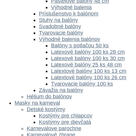
Pastelové balóny 48 cm
Výhodné balenia
Príslušenstvo k balónom
Stuhy na balóny
Svadobné balóny
Tvarovacie balóny
Výhodné balenia balónov
Balóny s potlačou 50 ks
Latexové balóny 100 ks 28 cm
Latexové balóny 100 ks 30 cm
Latexové balóny 25 ks 48 cm
Latextové balóny 100 ks 13 cm
Latextové balóny 100 ks 26 cm
Tvarovacie balóny 100 ks
Závažia na balóny
Hélium do balónov
Masky na karneval
Detské kostýmy
Kostýmy pre chlapcov
Kostýmy pre dievčatá
Karnevalove parochne
Karnevalové zbrane