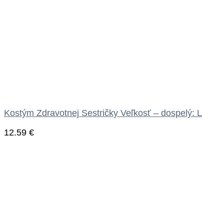
Kostým Zdravotnej Sestričky Veľkosť – dospelý: L
12.59
€