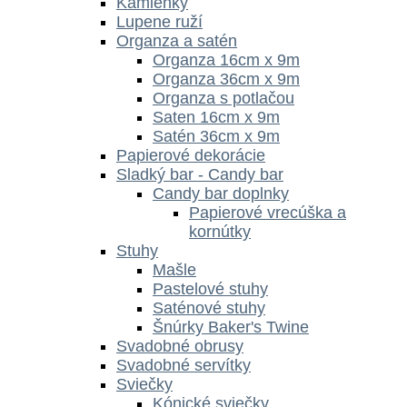
Kamienky
Lupene ruží
Organza a satén
Organza 16cm x 9m
Organza 36cm x 9m
Organza s potlačou
Saten 16cm x 9m
Satén 36cm x 9m
Papierové dekorácie
Sladký bar - Candy bar
Candy bar doplnky
Papierové vrecúška a
kornútky
Stuhy
Mašle
Pastelové stuhy
Saténové stuhy
Šnúrky Baker's Twine
Svadobné obrusy
Svadobné servítky
Sviečky
Kónické sviečky