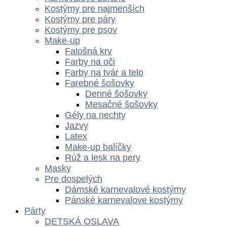
Kostýmy pre najmenších
Kostýmy pre páry
Kostýmy pre psov
Make-up
Falošná krv
Farby na oči
Farby na tvár a telo
Farebné šošovky
Denné šošovky
Mesačné šošovky
Gély na nechty
Jazvy
Latex
Make-up balíčky
Rúž a lesk na pery
Masky
Pre dospelých
Dámské karnevalové kostýmy
Pánské karnevalove kostýmy
Párty
DETSKÁ OSLAVA