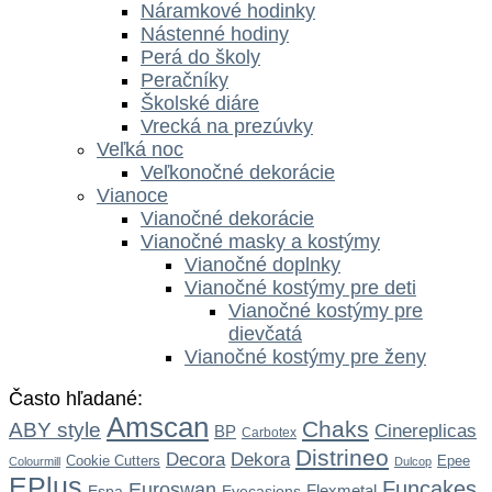
Náramkové hodinky
Nástenné hodiny
Perá do školy
Peračníky
Školské diáre
Vrecká na prezúvky
Veľká noc
Veľkonočné dekorácie
Vianoce
Vianočné dekorácie
Vianočné masky a kostýmy
Vianočné doplnky
Vianočné kostýmy pre deti
Vianočné kostýmy pre
dievčatá
Vianočné kostýmy pre ženy
Často hľadané:
Amscan
Chaks
ABY style
Cinereplicas
BP
Carbotex
Distrineo
Dekora
Decora
Cookie Cutters
Epee
Colourmill
Dulcop
EPlus
Funcakes
Euroswan
Flexmetal
Espa
Eyecasions