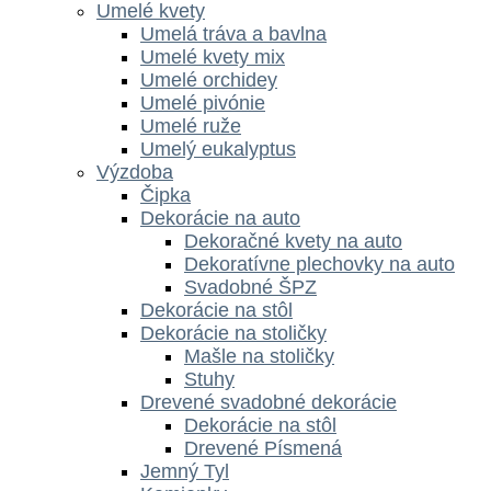
Umelé kvety
Umelá tráva a bavlna
Umelé kvety mix
Umelé orchidey
Umelé pivónie
Umelé ruže
Umelý eukalyptus
Výzdoba
Čipka
Dekorácie na auto
Dekoračné kvety na auto
Dekoratívne plechovky na auto
Svadobné ŠPZ
Dekorácie na stôl
Dekorácie na stoličky
Mašle na stoličky
Stuhy
Drevené svadobné dekorácie
Dekorácie na stôl
Drevené Písmená
Jemný Tyl