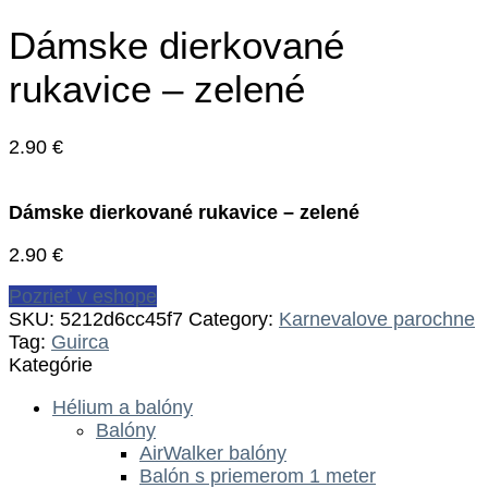
Dámske dierkované
rukavice – zelené
2.90
€
Dámske dierkované rukavice – zelené
2.90
€
Pozrieť v eshope
SKU:
5212d6cc45f7
Category:
Karnevalove parochne
Tag:
Guirca
Kategórie
Hélium a balóny
Balóny
AirWalker balóny
Balón s priemerom 1 meter