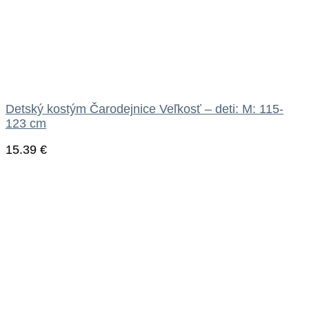
Detský kostým Čarodejnice Veľkosť – deti: M: 115-
123 cm
15.39
€