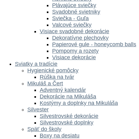
Plávajúce sviečky
Svadobné svietniky
Sviečka - Guľa
Valcové sviečky
Visiace svadobné dekorácie
Dekoratívne plechovky
Papierové gule - honeycomb balls
Pompomy a rozety
Visiace dekorácie
Sviatky a tradície
Hygienické pomôcky
Rúška na tvár
Mikuláš a Čert
Adventný kalendár
Dekorácie na Mikuláša
Kostýmy a doplnky na Mikuláša
Silvester
Silvestrovské dekorácie
Silvestrovské doplnky
Späť do školy
Boxy na desiatu