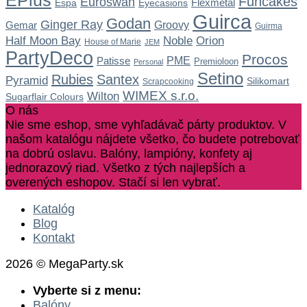
EPlus
Funcakes
Euroswan
Flexmetal
Espa
Eyecasions
Guirca
Godan
Ginger Ray
Gemar
Groovy
Guirma
Noble
Half Moon Bay
Orion
House of Marie
JEM
PartyDeco
Procos
Patisse
PME
Premioloon
Personal
Setino
Rubies
Santex
Pyramid
Silikomart
Scrapcooking
WIMEX s.r.o.
Wilton
Sugarflair Colours
O nás
Nie sme eshop, sme vyhľadávač párty produktov. V
našom katalógu nájdete všetko, čo budete potrebovať
na dobrú oslavu. Balóny, lampióny, konfety aj
jednorazový riad. Všetko z tých najlepších a
overených eshopov. Stačí si len vybrať.
Katalóg
Blog
Kontakt
2026 © MegaParty.sk
Vyberte si z menu:
Balóny