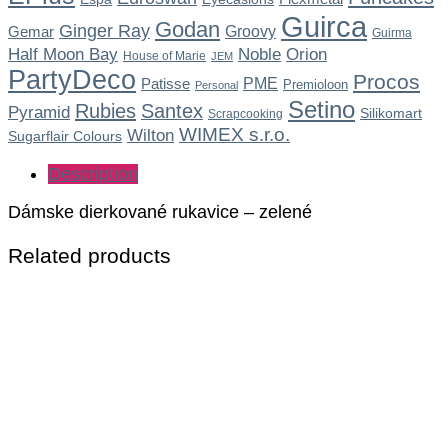
Guirca
Godan
Ginger Ray
Gemar
Groovy
Guirma
Noble
Half Moon Bay
Orion
House of Marie
JEM
PartyDeco
Procos
Patisse
PME
Premioloon
Personal
Setino
Rubies
Santex
Pyramid
Silikomart
Scrapcooking
WIMEX s.r.o.
Wilton
Sugarflair Colours
Description
Dámske dierkované rukavice – zelené
Related products