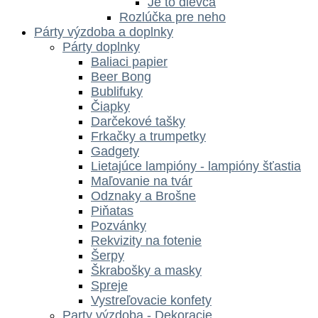
Je to dievča
Rozlúčka pre neho
Párty výzdoba a doplnky
Párty doplnky
Baliaci papier
Beer Bong
Bublifuky
Čiapky
Darčekové tašky
Frkačky a trumpetky
Gadgety
Lietajúce lampióny - lampióny šťastia
Maľovanie na tvár
Odznaky a Brošne
Piňatas
Pozvánky
Rekvizity na fotenie
Šerpy
Škrabošky a masky
Spreje
Vystreľovacie konfety
Party výzdoba - Dekoracie