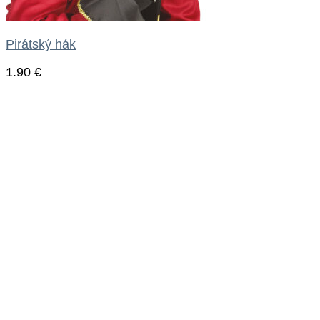
Pirátský hák
1.90
€