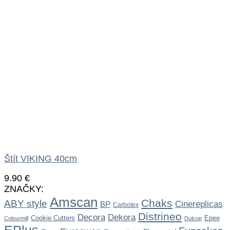
Štít VIKING 40cm
9.90
€
ZNAČKY:
Amscan
Chaks
ABY style
Cinereplicas
BP
Carbotex
Distrineo
Dekora
Decora
Cookie Cutters
Epee
Colourmill
Dulcop