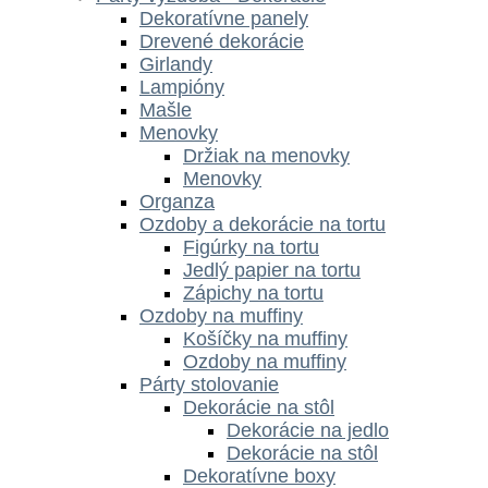
Dekoratívne panely
Drevené dekorácie
Girlandy
Lampióny
Mašle
Menovky
Držiak na menovky
Menovky
Organza
Ozdoby a dekorácie na tortu
Figúrky na tortu
Jedlý papier na tortu
Zápichy na tortu
Ozdoby na muffiny
Košíčky na muffiny
Ozdoby na muffiny
Párty stolovanie
Dekorácie na stôl
Dekorácie na jedlo
Dekorácie na stôl
Dekoratívne boxy