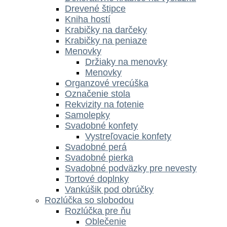
Drevené štipce
Kniha hostí
Krabičky na darčeky
Krabičky na peniaze
Menovky
Držiaky na menovky
Menovky
Organzové vrecúška
Označenie stola
Rekvizity na fotenie
Samolepky
Svadobné konfety
Vystreľovacie konfety
Svadobné perá
Svadobné pierka
Svadobné podväzky pre nevesty
Tortové doplnky
Vankúšik pod obrúčky
Rozlúčka so slobodou
Rozlúčka pre ňu
Oblečenie