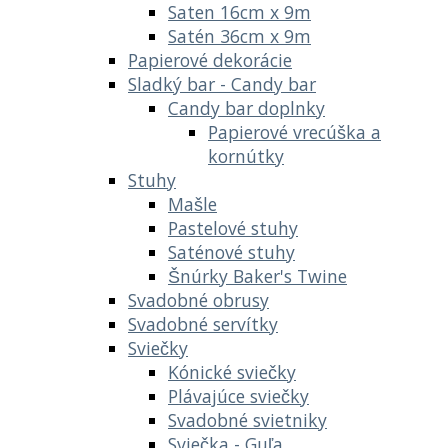
Saten 16cm x 9m
Satén 36cm x 9m
Papierové dekorácie
Sladký bar - Candy bar
Candy bar doplnky
Papierové vrecúška a
kornútky
Stuhy
Mašle
Pastelové stuhy
Saténové stuhy
Šnúrky Baker's Twine
Svadobné obrusy
Svadobné servítky
Sviečky
Kónické sviečky
Plávajúce sviečky
Svadobné svietniky
Sviečka - Guľa