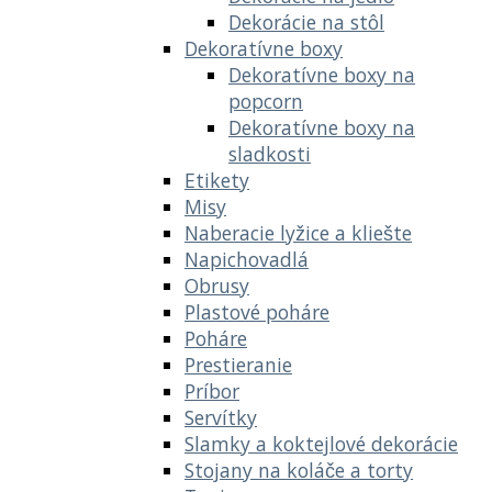
Dekorácie na stôl
Dekoratívne boxy
Dekoratívne boxy na
popcorn
Dekoratívne boxy na
sladkosti
Etikety
Misy
Naberacie lyžice a kliešte
Napichovadlá
Obrusy
Plastové poháre
Poháre
Prestieranie
Príbor
Servítky
Slamky a koktejlové dekorácie
Stojany na koláče a torty