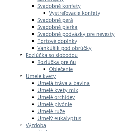
Svadobné konfety
Vystreľovacie konfety
Svadobné perá
Svadobné pierka
Svadobné podväzky pre nevesty
Tortové doplnky
Vankúšik pod obrúčky
Rozlúčka so slobodou
Rozlúčka pre ňu
Oblečenie
Umelé kvety
Umelá tráva a bavlna
Umelé kvety mix
Umelé orchidey
Umelé pivónie
Umelé ruže
Umelý eukalyptus
Výzdoba