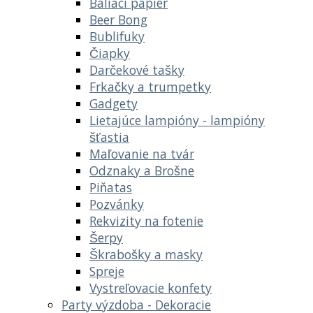
Baliaci papier
Beer Bong
Bublifuky
Čiapky
Darčekové tašky
Frkačky a trumpetky
Gadgety
Lietajúce lampióny - lampióny
šťastia
Maľovanie na tvár
Odznaky a Brošne
Piňatas
Pozvánky
Rekvizity na fotenie
Šerpy
Škrabošky a masky
Spreje
Vystreľovacie konfety
Party výzdoba - Dekoracie