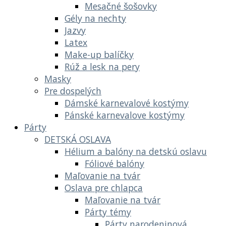
Mesačné šošovky
Gély na nechty
Jazvy
Latex
Make-up balíčky
Rúž a lesk na pery
Masky
Pre dospelých
Dámské karnevalové kostýmy
Pánské karnevalove kostýmy
Párty
DETSKÁ OSLAVA
Hélium a balóny na detskú oslavu
Fóliové balóny
Maľovanie na tvár
Oslava pre chlapca
Maľovanie na tvár
Párty témy
Párty narodeninová