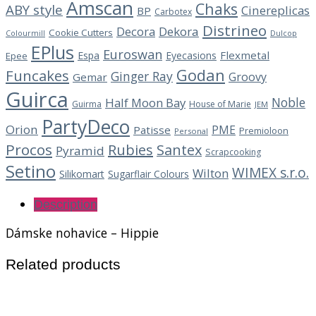
Amscan
Chaks
ABY style
Cinereplicas
BP
Carbotex
Distrineo
Decora
Dekora
Cookie Cutters
Dulcop
Colourmill
EPlus
Euroswan
Flexmetal
Espa
Eyecasions
Epee
Godan
Funcakes
Ginger Ray
Groovy
Gemar
Guirca
Noble
Half Moon Bay
Guirma
House of Marie
JEM
PartyDeco
Orion
PME
Patisse
Premioloon
Personal
Procos
Rubies
Santex
Pyramid
Scrapcooking
Setino
WIMEX s.r.o.
Wilton
Silikomart
Sugarflair Colours
Description
Dámske nohavice – Hippie
Related products