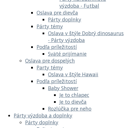
výzdoba - Futbal
Oslava pre dievča
Párty doplnky
Párty témy
Oslava v štýle Dobrý dinosaurus
- Párty výzdoba
Podľa príležitostí
Sväté prijímanie
Oslava pre dospelých
Party témy
Oslava v štýle Hawaii
Podľa príležitostí
Baby Shower
Je to chlapec
Je to dievča
Rozlúčka pre neho
Párty výzdoba a doplnky
Párty doplnky