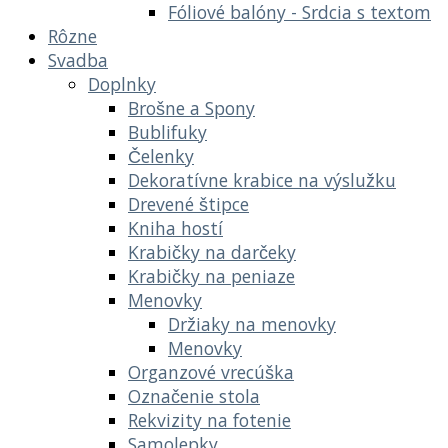
Fóliové balóny - Srdcia s textom
Rôzne
Svadba
Doplnky
Brošne a Spony
Bublifuky
Čelenky
Dekoratívne krabice na výslužku
Drevené štipce
Kniha hostí
Krabičky na darčeky
Krabičky na peniaze
Menovky
Držiaky na menovky
Menovky
Organzové vrecúška
Označenie stola
Rekvizity na fotenie
Samolepky