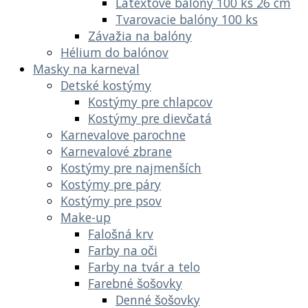
Latextové balóny 100 ks 26 cm
Tvarovacie balóny 100 ks
Závažia na balóny
Hélium do balónov
Masky na karneval
Detské kostýmy
Kostýmy pre chlapcov
Kostýmy pre dievčatá
Karnevalove parochne
Karnevalové zbrane
Kostýmy pre najmenších
Kostýmy pre páry
Kostýmy pre psov
Make-up
Falošná krv
Farby na oči
Farby na tvár a telo
Farebné šošovky
Denné šošovky