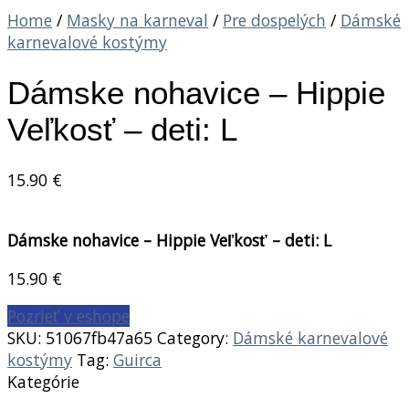
Home
/
Masky na karneval
/
Pre dospelých
/
Dámské
karnevalové kostýmy
Dámske nohavice – Hippie
Veľkosť – deti: L
15.90
€
Dámske nohavice – Hippie Veľkosť – deti: L
15.90
€
Pozrieť v eshope
SKU:
51067fb47a65
Category:
Dámské karnevalové
kostýmy
Tag:
Guirca
Kategórie