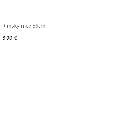
Rímský meč 56cm
3.90
€