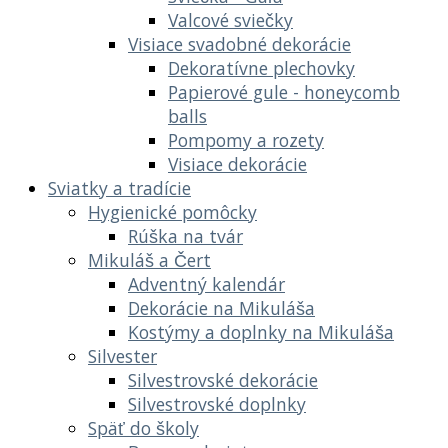
Valcové sviečky
Visiace svadobné dekorácie
Dekoratívne plechovky
Papierové gule - honeycomb
balls
Pompomy a rozety
Visiace dekorácie
Sviatky a tradície
Hygienické pomôcky
Rúška na tvár
Mikuláš a Čert
Adventný kalendár
Dekorácie na Mikuláša
Kostýmy a doplnky na Mikuláša
Silvester
Silvestrovské dekorácie
Silvestrovské doplnky
Späť do školy