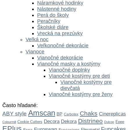
Náramkové hodinky
Nástenné hodiny
Perá do školy
Peračníky
Školské diáre
Vrecká na prezúvky
Veľká noc
Veľkonočné dekorácie
Vianoce
Vianočné dekorácie
Vianočné masky a kostýmy
Vianočné doplnky
Vianočné kostýmy pre deti
Vianočné kostýmy pre
dievčatá
Vianočné kostýmy pre ženy
Často hľadané:
Amscan
Chaks
ABY style
Cinereplicas
BP
Carbotex
Distrineo
Dekora
Decora
Cookie Cutters
Epee
Colourmill
Dulcop
EPlus
Funcakes
Euroswan
Flexmetal
Espa
Eyecasions