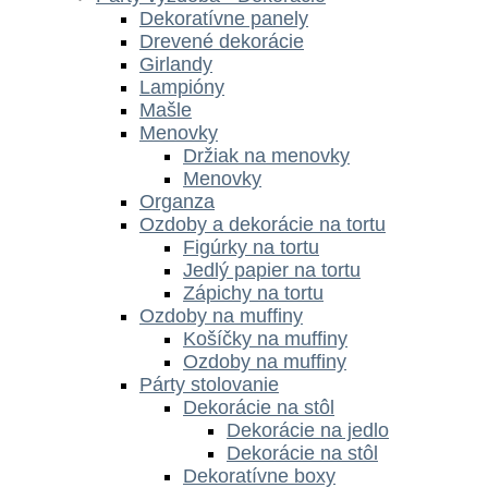
Dekoratívne panely
Drevené dekorácie
Girlandy
Lampióny
Mašle
Menovky
Držiak na menovky
Menovky
Organza
Ozdoby a dekorácie na tortu
Figúrky na tortu
Jedlý papier na tortu
Zápichy na tortu
Ozdoby na muffiny
Košíčky na muffiny
Ozdoby na muffiny
Párty stolovanie
Dekorácie na stôl
Dekorácie na jedlo
Dekorácie na stôl
Dekoratívne boxy