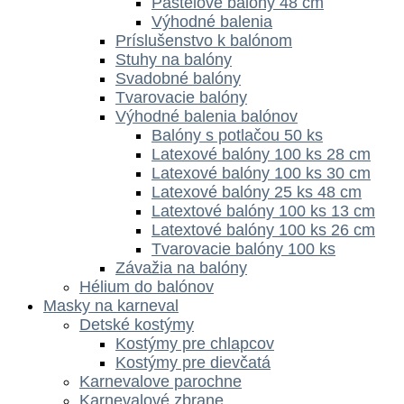
Pastelové balóny 48 cm
Výhodné balenia
Príslušenstvo k balónom
Stuhy na balóny
Svadobné balóny
Tvarovacie balóny
Výhodné balenia balónov
Balóny s potlačou 50 ks
Latexové balóny 100 ks 28 cm
Latexové balóny 100 ks 30 cm
Latexové balóny 25 ks 48 cm
Latextové balóny 100 ks 13 cm
Latextové balóny 100 ks 26 cm
Tvarovacie balóny 100 ks
Závažia na balóny
Hélium do balónov
Masky na karneval
Detské kostýmy
Kostýmy pre chlapcov
Kostýmy pre dievčatá
Karnevalove parochne
Karnevalové zbrane