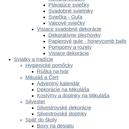
Plávajúce sviečky
Svadobné svietniky
Sviečka - Guľa
Valcové sviečky
Visiace svadobné dekorácie
Dekoratívne plechovky
Papierové gule - honeycomb balls
Pompomy a rozety
Visiace dekorácie
Sviatky a tradície
Hygienické pomôcky
Rúška na tvár
Mikuláš a Čert
Adventný kalendár
Dekorácie na Mikuláša
Kostýmy a doplnky na Mikuláša
Silvester
Silvestrovské dekorácie
Silvestrovské doplnky
Späť do školy
Boxy na desiatu