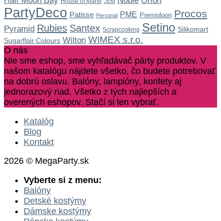
Noble
Half Moon Bay
Orion
House of Marie
JEM
PartyDeco
Procos
Patisse
PME
Premioloon
Personal
Setino
Rubies
Santex
Pyramid
Silikomart
Scrapcooking
WIMEX s.r.o.
Wilton
Sugarflair Colours
O nás
Nie sme eshop, sme vyhľadávač párty produktov. V
našom katalógu nájdete všetko, čo budete potrebovať
na dobrú oslavu. Balóny, lampióny, konfety aj
jednorazový riad. Všetko z tých najlepších a
overených eshopov. Stačí si len vybrať.
Katalóg
Blog
Kontakt
2026 © MegaParty.sk
Vyberte si z menu:
Balóny
Detské kostýmy
Dámske kostýmy