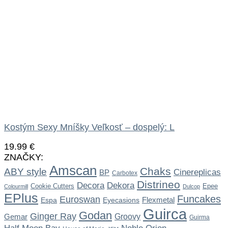
Kostým Sexy Mníšky Veľkosť – dospelý: L
19.99
€
ZNAČKY:
Amscan
Chaks
ABY style
Cinereplicas
BP
Carbotex
Distrineo
Dekora
Decora
Cookie Cutters
Epee
Colourmill
Dulcop
EPlus
Funcakes
Euroswan
Flexmetal
Espa
Eyecasions
Guirca
Godan
Ginger Ray
Gemar
Groovy
Guirma