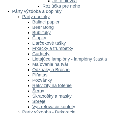
Je to dievča
Rozlúčka pre neho
Párty výzdoba a doplnky
Párty doplnky
Baliaci papier
Beer Bong
Bublifuky
Čiapky
Darčekové tašky
Frkačky a trumpetky
Gadgety
Lietajúce lampióny - lampióny šťastia
Maľovanie na tvár
Odznaky a Brošne
Piňatas
Pozvánky
Rekvizity na fotenie
Šerpy
Škrabošky a masky
Spreje
Vystreľovacie konfety
Party výzdoba - Dekoracie