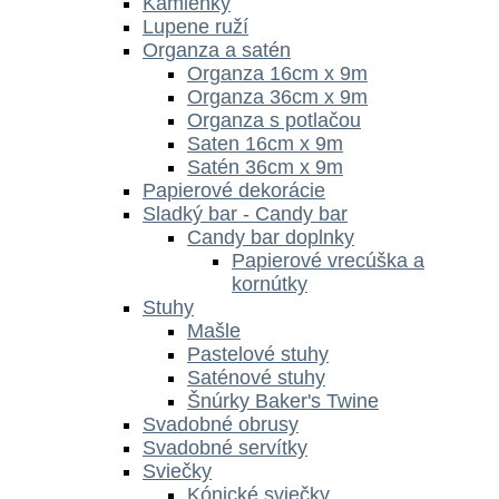
Kamienky
Lupene ruží
Organza a satén
Organza 16cm x 9m
Organza 36cm x 9m
Organza s potlačou
Saten 16cm x 9m
Satén 36cm x 9m
Papierové dekorácie
Sladký bar - Candy bar
Candy bar doplnky
Papierové vrecúška a
kornútky
Stuhy
Mašle
Pastelové stuhy
Saténové stuhy
Šnúrky Baker's Twine
Svadobné obrusy
Svadobné servítky
Sviečky
Kónické sviečky