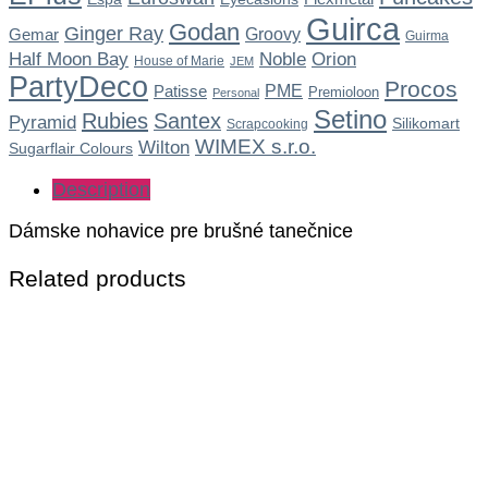
Guirca
Godan
Ginger Ray
Gemar
Groovy
Guirma
Noble
Half Moon Bay
Orion
House of Marie
JEM
PartyDeco
Procos
Patisse
PME
Premioloon
Personal
Setino
Rubies
Santex
Pyramid
Silikomart
Scrapcooking
WIMEX s.r.o.
Wilton
Sugarflair Colours
Description
Dámske nohavice pre brušné tanečnice
Related products