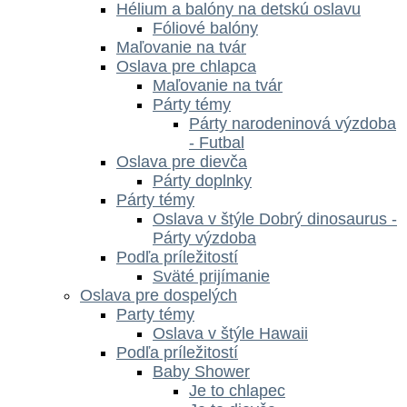
Hélium a balóny na detskú oslavu
Fóliové balóny
Maľovanie na tvár
Oslava pre chlapca
Maľovanie na tvár
Párty témy
Párty narodeninová výzdoba
- Futbal
Oslava pre dievča
Párty doplnky
Párty témy
Oslava v štýle Dobrý dinosaurus -
Párty výzdoba
Podľa príležitostí
Sväté prijímanie
Oslava pre dospelých
Party témy
Oslava v štýle Hawaii
Podľa príležitostí
Baby Shower
Je to chlapec