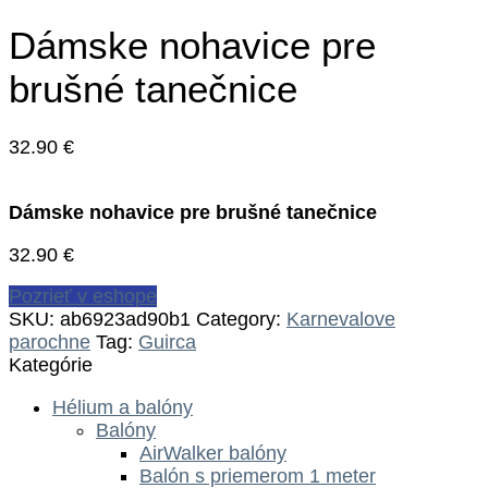
Dámske nohavice pre
brušné tanečnice
32.90
€
Dámske nohavice pre brušné tanečnice
32.90
€
Pozrieť v eshope
SKU:
ab6923ad90b1
Category:
Karnevalove
parochne
Tag:
Guirca
Kategórie
Hélium a balóny
Balóny
AirWalker balóny
Balón s priemerom 1 meter