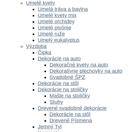
Umelé kvety
Umelá tráva a bavlna
Umelé kvety mix
Umelé orchidey
Umelé pivónie
Umelé ruže
Umelý eukalyptus
Výzdoba
Čipka
Dekorácie na auto
Dekoračné kvety na auto
Dekoratívne plechovky na auto
Svadobné ŠPZ
Dekorácie na stôl
Dekorácie na stoličky
Mašle na stoličky
Stuhy
Drevené svadobné dekorácie
Dekorácie na stôl
Drevené Písmená
Jemný Tyl