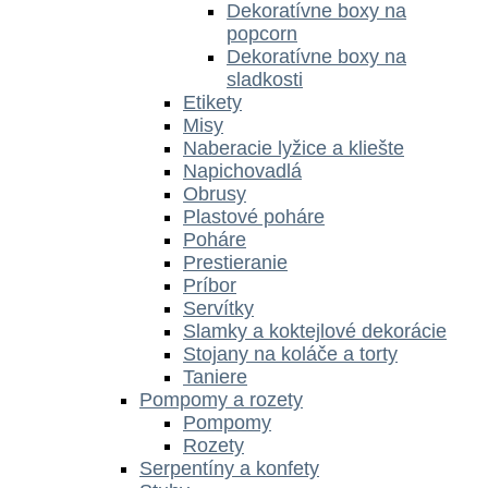
Dekoratívne boxy na
popcorn
Dekoratívne boxy na
sladkosti
Etikety
Misy
Naberacie lyžice a kliešte
Napichovadlá
Obrusy
Plastové poháre
Poháre
Prestieranie
Príbor
Servítky
Slamky a koktejlové dekorácie
Stojany na koláče a torty
Taniere
Pompomy a rozety
Pompomy
Rozety
Serpentíny a konfety