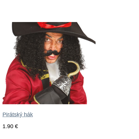
Pirátský hák
1.90
€