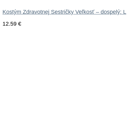
Kostým Zdravotnej Sestričky Veľkosť – dospelý: L
12.59
€