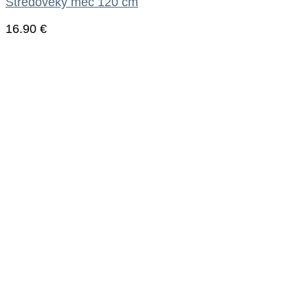
Stredoveký meč 120 cm
16.90
€