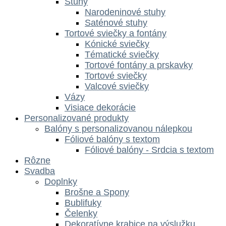
Stuhy
Narodeninové stuhy
Saténové stuhy
Tortové sviečky a fontány
Kónické sviečky
Tématické sviečky
Tortové fontány a prskavky
Tortové sviečky
Valcové sviečky
Vázy
Visiace dekorácie
Personalizované produkty
Balóny s personalizovanou nálepkou
Fóliové balóny s textom
Fóliové balóny - Srdcia s textom
Rôzne
Svadba
Doplnky
Brošne a Spony
Bublifuky
Čelenky
Dekoratívne krabice na výslužku