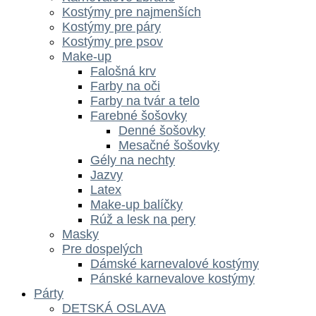
Kostýmy pre najmenších
Kostýmy pre páry
Kostýmy pre psov
Make-up
Falošná krv
Farby na oči
Farby na tvár a telo
Farebné šošovky
Denné šošovky
Mesačné šošovky
Gély na nechty
Jazvy
Latex
Make-up balíčky
Rúž a lesk na pery
Masky
Pre dospelých
Dámské karnevalové kostýmy
Pánské karnevalove kostýmy
Párty
DETSKÁ OSLAVA