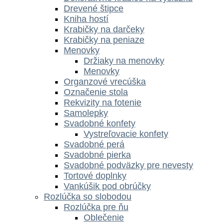
Drevené štipce
Kniha hostí
Krabičky na darčeky
Krabičky na peniaze
Menovky
Držiaky na menovky
Menovky
Organzové vrecúška
Označenie stola
Rekvizity na fotenie
Samolepky
Svadobné konfety
Vystreľovacie konfety
Svadobné perá
Svadobné pierka
Svadobné podväzky pre nevesty
Tortové doplnky
Vankúšik pod obrúčky
Rozlúčka so slobodou
Rozlúčka pre ňu
Oblečenie