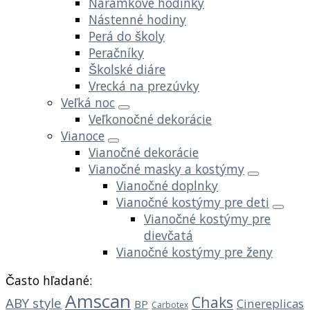
Náramkové hodinky
Nástenné hodiny
Perá do školy
Peračníky
Školské diáre
Vrecká na prezúvky
Veľká noc
Veľkonočné dekorácie
Vianoce
Vianočné dekorácie
Vianočné masky a kostýmy
Vianočné doplnky
Vianočné kostýmy pre deti
Vianočné kostýmy pre
dievčatá
Vianočné kostýmy pre ženy
Často hľadané:
Amscan
Chaks
ABY style
Cinereplicas
BP
Carbotex