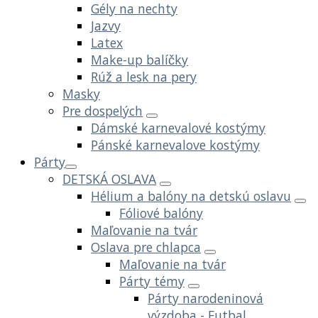
Gély na nechty
Jazvy
Latex
Make-up balíčky
Rúž a lesk na pery
Masky
Pre dospelých
Dámské karnevalové kostýmy
Pánské karnevalove kostýmy
Párty
DETSKÁ OSLAVA
Hélium a balóny na detskú oslavu
Fóliové balóny
Maľovanie na tvár
Oslava pre chlapca
Maľovanie na tvár
Párty témy
Párty narodeninová
výzdoba - Futbal