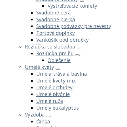
Vystreľovacie konfety
Svadobné perá
Svadobné pierka
Svadobné podväzky pre nevesty
Tortové doplnky
Vankúšik pod obrúčky
Rozlúčka so slobodou
Rozlúčka pre ňu
Oblečenie
Umelé kvety
Umelá tráva a bavlna
Umelé kvety mix
Umelé orchidey
Umelé pivónie
Umelé ruže
Umelý eukalyptus
Výzdoba
Čipka