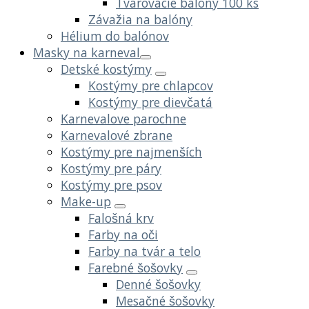
Tvarovacie balóny 100 ks
Závažia na balóny
Hélium do balónov
Masky na karneval
Detské kostýmy
Kostýmy pre chlapcov
Kostýmy pre dievčatá
Karnevalove parochne
Karnevalové zbrane
Kostýmy pre najmenších
Kostýmy pre páry
Kostýmy pre psov
Make-up
Falošná krv
Farby na oči
Farby na tvár a telo
Farebné šošovky
Denné šošovky
Mesačné šošovky