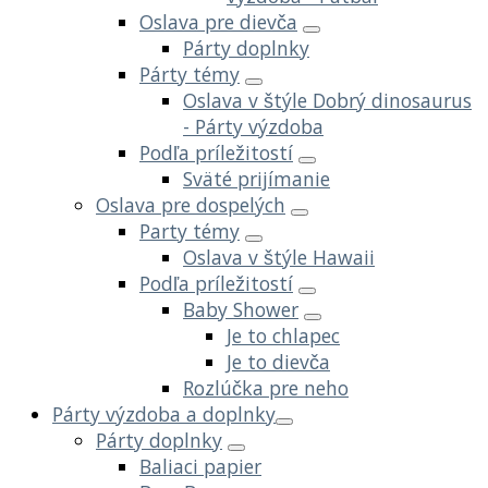
Oslava pre dievča
Párty doplnky
Párty témy
Oslava v štýle Dobrý dinosaurus
- Párty výzdoba
Podľa príležitostí
Sväté prijímanie
Oslava pre dospelých
Party témy
Oslava v štýle Hawaii
Podľa príležitostí
Baby Shower
Je to chlapec
Je to dievča
Rozlúčka pre neho
Párty výzdoba a doplnky
Párty doplnky
Baliaci papier