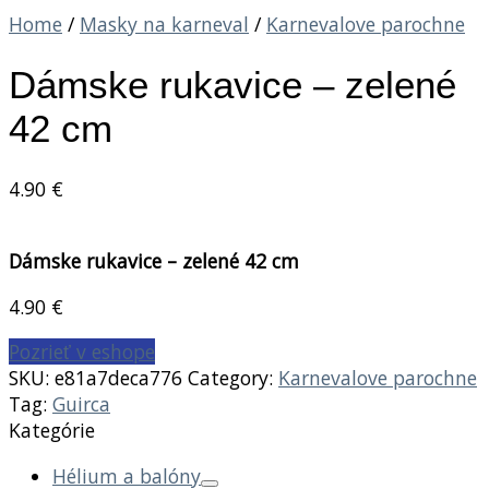
Home
/
Masky na karneval
/
Karnevalove parochne
Dámske rukavice – zelené
42 cm
4.90
€
Dámske rukavice – zelené 42 cm
4.90
€
Pozrieť v eshope
SKU:
e81a7deca776
Category:
Karnevalove parochne
Tag:
Guirca
Kategórie
Hélium a balóny