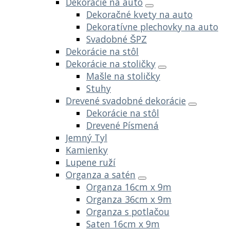
Dekorácie na auto
Dekoračné kvety na auto
Dekoratívne plechovky na auto
Svadobné ŠPZ
Dekorácie na stôl
Dekorácie na stoličky
Mašle na stoličky
Stuhy
Drevené svadobné dekorácie
Dekorácie na stôl
Drevené Písmená
Jemný Tyl
Kamienky
Lupene ruží
Organza a satén
Organza 16cm x 9m
Organza 36cm x 9m
Organza s potlačou
Saten 16cm x 9m