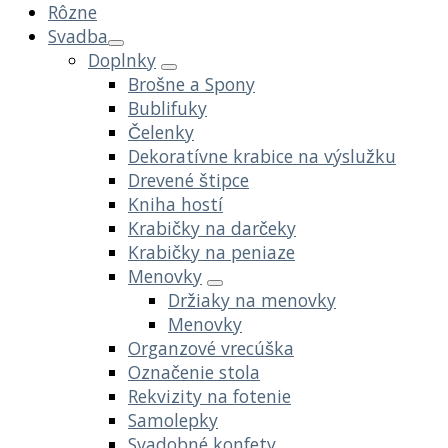
Rôzne
Svadba
Doplnky
Brošne a Spony
Bublifuky
Čelenky
Dekoratívne krabice na výslužku
Drevené štipce
Kniha hostí
Krabičky na darčeky
Krabičky na peniaze
Menovky
Držiaky na menovky
Menovky
Organzové vrecúška
Označenie stola
Rekvizity na fotenie
Samolepky
Svadobné konfety