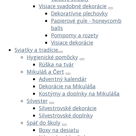
Visiace svadobné dekorácie
Dekoratívne plechovky
Papierové gule - honeycomb
balls
Pompomy a rozety
Visiace dekorácie
Sviatky a tradície
Hygienické pomôcky
Rúška na tvár
Mikuláš a Čert
Adventný kalendár
Dekorácie na Mikuláša
Kostýmy a doplnky na Mikuláša
Silvester
Silvestrovské dekorácie
Silvestrovské doplnky
Späť do školy
Boxy na desiatu