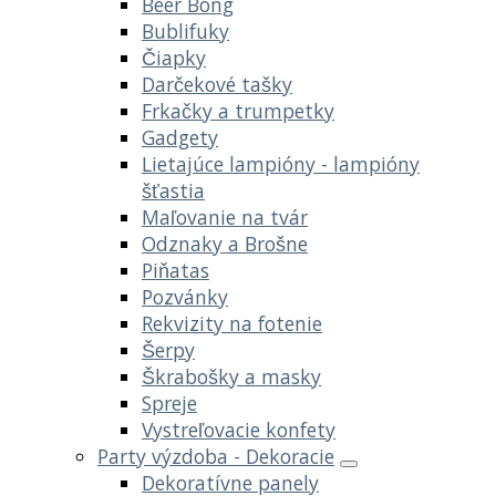
Beer Bong
Bublifuky
Čiapky
Darčekové tašky
Frkačky a trumpetky
Gadgety
Lietajúce lampióny - lampióny
šťastia
Maľovanie na tvár
Odznaky a Brošne
Piňatas
Pozvánky
Rekvizity na fotenie
Šerpy
Škrabošky a masky
Spreje
Vystreľovacie konfety
Party výzdoba - Dekoracie
Dekoratívne panely