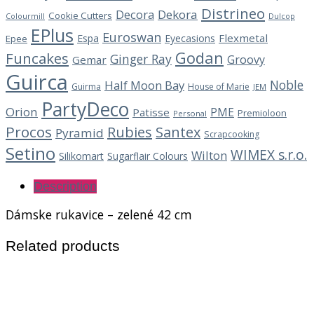
Distrineo
Decora
Dekora
Cookie Cutters
Dulcop
Colourmill
EPlus
Euroswan
Flexmetal
Espa
Eyecasions
Epee
Godan
Funcakes
Ginger Ray
Groovy
Gemar
Guirca
Noble
Half Moon Bay
Guirma
House of Marie
JEM
PartyDeco
Orion
PME
Patisse
Premioloon
Personal
Procos
Rubies
Santex
Pyramid
Scrapcooking
Setino
WIMEX s.r.o.
Wilton
Silikomart
Sugarflair Colours
Description
Dámske rukavice – zelené 42 cm
Related products