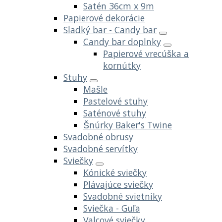
Satén 36cm x 9m
Papierové dekorácie
Sladký bar - Candy bar
Candy bar doplnky
Papierové vrecúška a
kornútky
Stuhy
Mašle
Pastelové stuhy
Saténové stuhy
Šnúrky Baker's Twine
Svadobné obrusy
Svadobné servítky
Sviečky
Kónické sviečky
Plávajúce sviečky
Svadobné svietniky
Sviečka - Guľa
Valcové sviečky