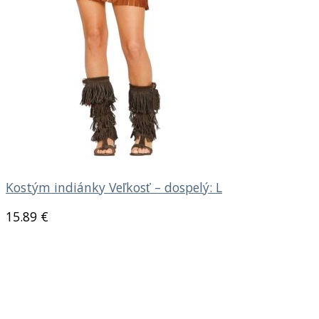
Kostým indiánky Veľkosť – dospelý: L
15.89
€