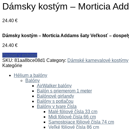
Dámsky kostým – Morticia Add
24.40
€
Dámsky kostým – Morticia Addams šaty Veľkosť – dospel
24.40
€
Pozrieť v eshope
SKU:
81aa8bce08d1
Category:
Dámské karnevalové kostýmy
Kategórie
Hélium a balóny
Balóny
AirWalker balóny
Balón s priemerom 1 meter
Balónové girlandy
Balóny s potlačou
Balóny v tvare čísla
Malé fóliové čísla 33 cm
Midi fóliové čísla 66 cm
Samostojace fóliové čísla 74 cm
Veľké fóliové čísla 86 cm