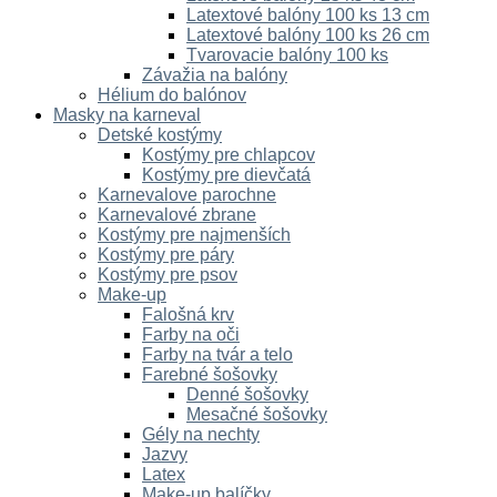
Latextové balóny 100 ks 13 cm
Latextové balóny 100 ks 26 cm
Tvarovacie balóny 100 ks
Závažia na balóny
Hélium do balónov
Masky na karneval
Detské kostýmy
Kostýmy pre chlapcov
Kostýmy pre dievčatá
Karnevalove parochne
Karnevalové zbrane
Kostýmy pre najmenších
Kostýmy pre páry
Kostýmy pre psov
Make-up
Falošná krv
Farby na oči
Farby na tvár a telo
Farebné šošovky
Denné šošovky
Mesačné šošovky
Gély na nechty
Jazvy
Latex
Make-up balíčky