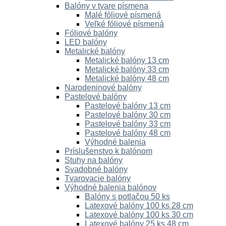
Balóny v tvare písmena
Malé fóliové písmená
Veľké fóliové písmená
Fóliové balóny
LED balóny
Metalické balóny
Metalické balóny 13 cm
Metalické balóny 33 cm
Metalické balóny 48 cm
Narodeninové balóny
Pastelové balóny
Pastelové balóny 13 cm
Pastelové balóny 30 cm
Pastelové balóny 33 cm
Pastelové balóny 48 cm
Výhodné balenia
Príslušenstvo k balónom
Stuhy na balóny
Svadobné balóny
Tvarovacie balóny
Výhodné balenia balónov
Balóny s potlačou 50 ks
Latexové balóny 100 ks 28 cm
Latexové balóny 100 ks 30 cm
Latexové balóny 25 ks 48 cm