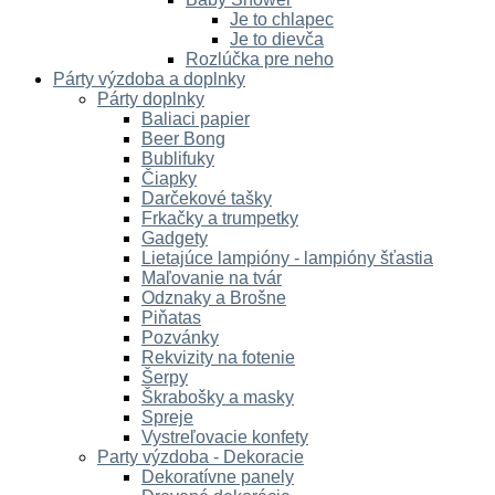
Je to chlapec
Je to dievča
Rozlúčka pre neho
Párty výzdoba a doplnky
Párty doplnky
Baliaci papier
Beer Bong
Bublifuky
Čiapky
Darčekové tašky
Frkačky a trumpetky
Gadgety
Lietajúce lampióny - lampióny šťastia
Maľovanie na tvár
Odznaky a Brošne
Piňatas
Pozvánky
Rekvizity na fotenie
Šerpy
Škrabošky a masky
Spreje
Vystreľovacie konfety
Party výzdoba - Dekoracie
Dekoratívne panely