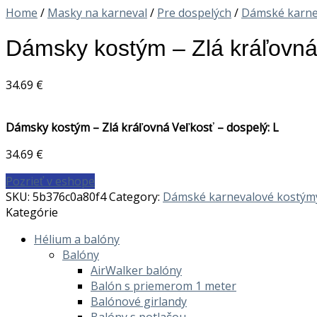
Home
/
Masky na karneval
/
Pre dospelých
/
Dámské karne
Dámsky kostým – Zlá kráľovná 
34.69
€
Dámsky kostým – Zlá kráľovná Veľkosť – dospelý: L
34.69
€
Pozrieť v eshope
SKU:
5b376c0a80f4
Category:
Dámské karnevalové kostým
Kategórie
Hélium a balóny
Balóny
AirWalker balóny
Balón s priemerom 1 meter
Balónové girlandy
Balóny s potlačou