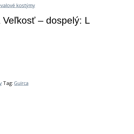
valové kostýmy
Veľkosť – dospelý: L
y
Tag:
Guirca