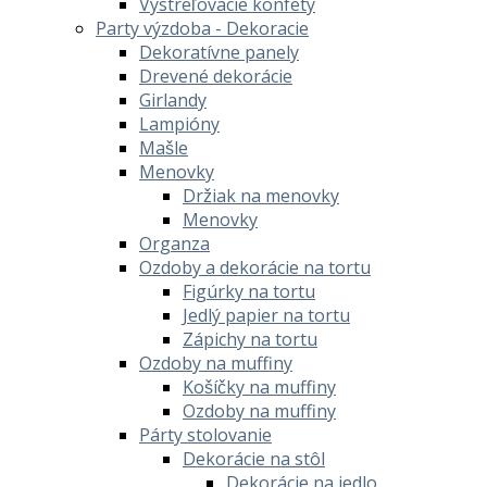
Vystreľovacie konfety
Party výzdoba - Dekoracie
Dekoratívne panely
Drevené dekorácie
Girlandy
Lampióny
Mašle
Menovky
Držiak na menovky
Menovky
Organza
Ozdoby a dekorácie na tortu
Figúrky na tortu
Jedlý papier na tortu
Zápichy na tortu
Ozdoby na muffiny
Košíčky na muffiny
Ozdoby na muffiny
Párty stolovanie
Dekorácie na stôl
Dekorácie na jedlo