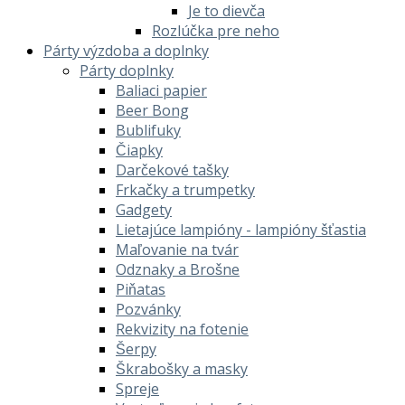
Je to dievča
Rozlúčka pre neho
Párty výzdoba a doplnky
Párty doplnky
Baliaci papier
Beer Bong
Bublifuky
Čiapky
Darčekové tašky
Frkačky a trumpetky
Gadgety
Lietajúce lampióny - lampióny šťastia
Maľovanie na tvár
Odznaky a Brošne
Piňatas
Pozvánky
Rekvizity na fotenie
Šerpy
Škrabošky a masky
Spreje