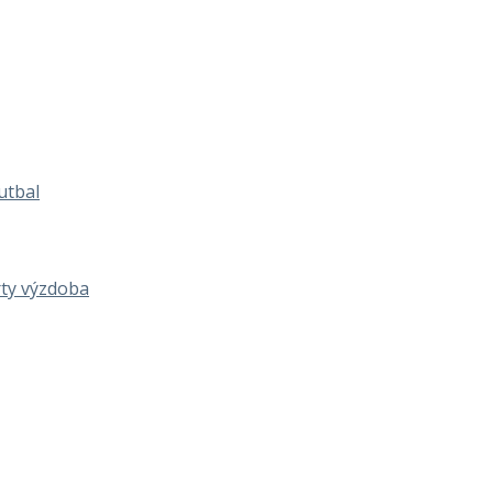
utbal
rty výzdoba