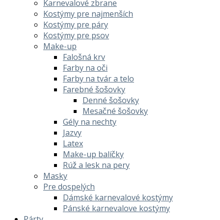
Karnevalové zbrane
Kostýmy pre najmenších
Kostýmy pre páry
Kostýmy pre psov
Make-up
Falošná krv
Farby na oči
Farby na tvár a telo
Farebné šošovky
Denné šošovky
Mesačné šošovky
Gély na nechty
Jazvy
Latex
Make-up balíčky
Rúž a lesk na pery
Masky
Pre dospelých
Dámské karnevalové kostýmy
Pánské karnevalove kostýmy
Párty