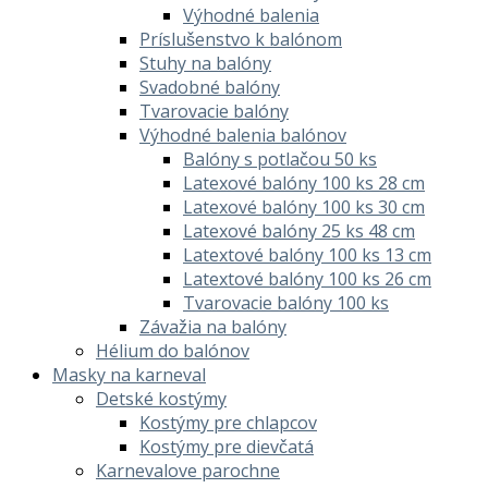
Výhodné balenia
Príslušenstvo k balónom
Stuhy na balóny
Svadobné balóny
Tvarovacie balóny
Výhodné balenia balónov
Balóny s potlačou 50 ks
Latexové balóny 100 ks 28 cm
Latexové balóny 100 ks 30 cm
Latexové balóny 25 ks 48 cm
Latextové balóny 100 ks 13 cm
Latextové balóny 100 ks 26 cm
Tvarovacie balóny 100 ks
Závažia na balóny
Hélium do balónov
Masky na karneval
Detské kostýmy
Kostýmy pre chlapcov
Kostýmy pre dievčatá
Karnevalove parochne