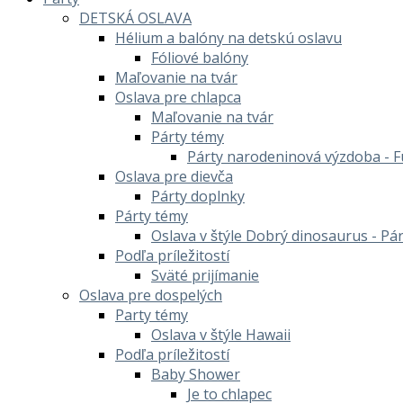
DETSKÁ OSLAVA
Hélium a balóny na detskú oslavu
Fóliové balóny
Maľovanie na tvár
Oslava pre chlapca
Maľovanie na tvár
Párty témy
Párty narodeninová výzdoba - F
Oslava pre dievča
Párty doplnky
Párty témy
Oslava v štýle Dobrý dinosaurus - Pá
Podľa príležitostí
Sväté prijímanie
Oslava pre dospelých
Party témy
Oslava v štýle Hawaii
Podľa príležitostí
Baby Shower
Je to chlapec