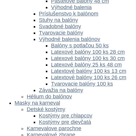
Pastelové balóny 48 cm
Výhodné balenia
Príslušenstvo k balónom
Stuhy na balóny
Svadobné balóny
Tvarovacie balóny
Výhodné balenia balónov
Balóny s potlačou 50 ks
Latexové balóny 100 ks 28 cm
Latexové balóny 100 ks 30 cm
Latexové balóny 25 ks 48 cm
Latextové balóny 100 ks 13 cm
Latextové balóny 100 ks 26 cm
Tvarovacie balóny 100 ks
Závažia na balóny
Hélium do balónov
Masky na karneval
Detské kostýmy
Kostýmy pre chlapcov
Kostýmy pre dievčatá
Karnevalove parochne
Karnevalové zbrane