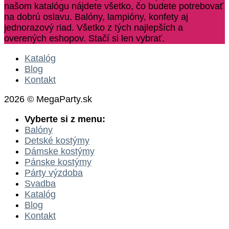
našom katalógu nájdete všetko, čo budete potrebovať
na dobrú oslavu. Balóny, lampióny, konfety aj
jednorazový riad. Všetko z tých najlepších a
overených eshopov. Stačí si len vybrať.
Katalóg
Blog
Kontakt
2026 © MegaParty.sk
Vyberte si z menu:
Balóny
Detské kostýmy
Dámske kostýmy
Pánske kostýmy
Párty výzdoba
Svadba
Katalóg
Blog
Kontakt