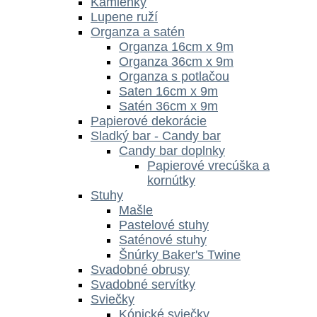
Kamienky
Lupene ruží
Organza a satén
Organza 16cm x 9m
Organza 36cm x 9m
Organza s potlačou
Saten 16cm x 9m
Satén 36cm x 9m
Papierové dekorácie
Sladký bar - Candy bar
Candy bar doplnky
Papierové vrecúška a
kornútky
Stuhy
Mašle
Pastelové stuhy
Saténové stuhy
Šnúrky Baker's Twine
Svadobné obrusy
Svadobné servítky
Sviečky
Kónické sviečky