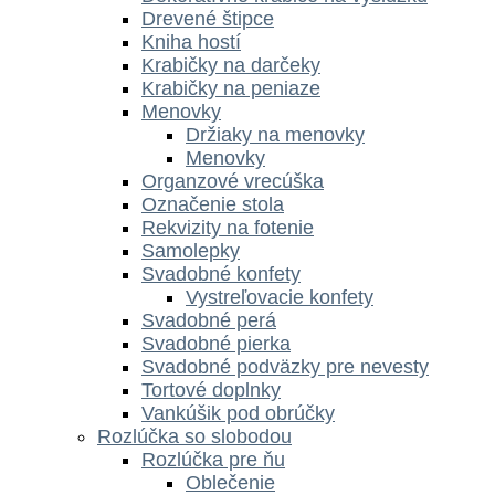
Drevené štipce
Kniha hostí
Krabičky na darčeky
Krabičky na peniaze
Menovky
Držiaky na menovky
Menovky
Organzové vrecúška
Označenie stola
Rekvizity na fotenie
Samolepky
Svadobné konfety
Vystreľovacie konfety
Svadobné perá
Svadobné pierka
Svadobné podväzky pre nevesty
Tortové doplnky
Vankúšik pod obrúčky
Rozlúčka so slobodou
Rozlúčka pre ňu
Oblečenie