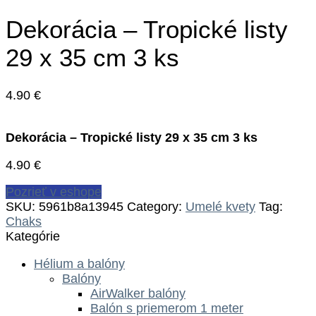
Dekorácia – Tropické listy
29 x 35 cm 3 ks
4.90
€
Dekorácia – Tropické listy 29 x 35 cm 3 ks
4.90
€
Pozrieť v eshope
SKU:
5961b8a13945
Category:
Umelé kvety
Tag:
Chaks
Kategórie
Hélium a balóny
Balóny
AirWalker balóny
Balón s priemerom 1 meter