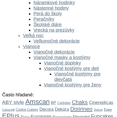
Náramkové hodinky
Nástenné hodiny
Perá do školy
Peračníky
Školské diáre
Vrecká na prezúvky
Veľká noc
Veľkonočné dekorácie
Vianoce
Vianočné dekorácie
Vianočné masky a kostýmy
Vianočné doplnky
Vianočné kostýmy pre deti
Vianočné kostýmy pre
dievčatá
Vianočné kostýmy pre ženy
Často hľadané:
Amscan
Chaks
ABY style
Cinereplicas
BP
Carbotex
Distrineo
Dekora
Decora
Cookie Cutters
Epee
Colourmill
Dulcop
EPlus
Funcakes
Euroswan
Flexmetal
Espa
Eyecasions