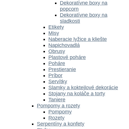
Dekoratívne boxy na
popcorn
Dekoratívne boxy na
sladkosti
Etikety
Misy
Naberacie lyžice a kliešte
Napichovadlá
Obrusy
Plastové poháre
Poháre
Prestieranie
Príbor
Servítky
Slamky a koktejlové dekorácie
Stojany na koláče a torty
Taniere
Pompomy a rozety
Pompomy
Rozety
Serpentíny a konfety