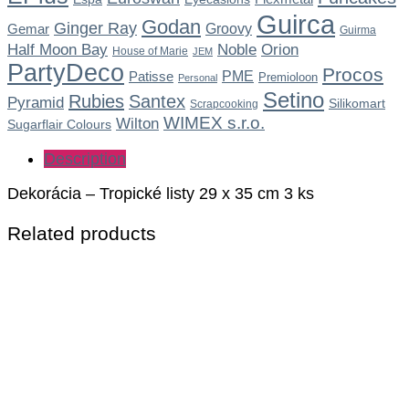
Guirca
Godan
Ginger Ray
Gemar
Groovy
Guirma
Noble
Half Moon Bay
Orion
House of Marie
JEM
PartyDeco
Procos
Patisse
PME
Premioloon
Personal
Setino
Rubies
Santex
Pyramid
Silikomart
Scrapcooking
WIMEX s.r.o.
Wilton
Sugarflair Colours
Description
Dekorácia – Tropické listy 29 x 35 cm 3 ks
Related products