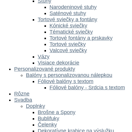
Stuhy
Narodeninové stuhy
Saténové stuhy
Tortové sviečky a fontány
Kónické sviečky
Tématické sviečky
Tortové fontány a prskavky
Tortové sviečky
Valcové sviečky
Vázy
Visiace dekorácie
Personalizované produkty
Balóny s personalizovanou nálepkou
Fóliové balóny s textom
Fóliové balóny - Srdcia s textom
Rôzne
Svadba
Doplnky
Brošne a Spony
Bublifuky
Čelenky
Dekoratívne krabice na výslužku