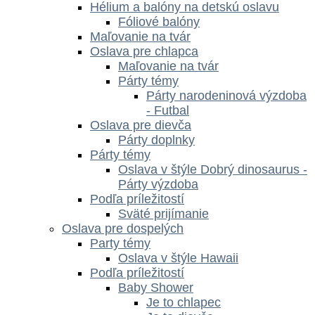
Hélium a balóny na detskú oslavu
Fóliové balóny
Maľovanie na tvár
Oslava pre chlapca
Maľovanie na tvár
Párty témy
Párty narodeninová výzdoba
- Futbal
Oslava pre dievča
Párty doplnky
Párty témy
Oslava v štýle Dobrý dinosaurus -
Párty výzdoba
Podľa príležitostí
Sväté prijímanie
Oslava pre dospelých
Party témy
Oslava v štýle Hawaii
Podľa príležitostí
Baby Shower
Je to chlapec