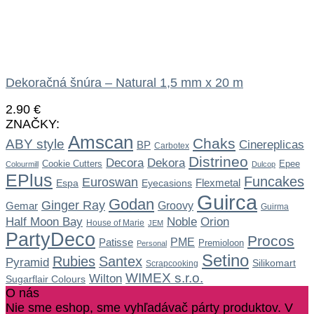
Dekoračná šnúra – Natural 1,5 mm x 20 m
2.90
€
ZNAČKY:
Amscan
Chaks
ABY style
Cinereplicas
BP
Carbotex
Distrineo
Dekora
Decora
Cookie Cutters
Epee
Colourmill
Dulcop
EPlus
Funcakes
Euroswan
Flexmetal
Espa
Eyecasions
Guirca
Godan
Ginger Ray
Gemar
Groovy
Guirma
Noble
Half Moon Bay
Orion
House of Marie
JEM
PartyDeco
Procos
Patisse
PME
Premioloon
Personal
Setino
Rubies
Santex
Pyramid
Silikomart
Scrapcooking
WIMEX s.r.o.
Wilton
Sugarflair Colours
O nás
Nie sme eshop, sme vyhľadávač párty produktov. V