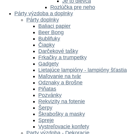
Je to dievča
Rozlúčka pre neho
Párty výzdoba a doplnky
Párty doplnky
Baliaci papier
Beer Bong
Bublifuky
Čiapky
Darčekové tašky
Frkačky a trumpetky
Gadgety
Lietajúce lampióny - lampióny šťastia
Maľovanie na tvár
Odznaky a Brošne
Piňatas
Pozvánky
Rekvizity na fotenie
Šerpy
Škrabošky a masky
Spreje
Vystreľovacie konfety
Party výzdoba - Dekoracie