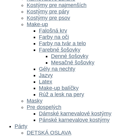
Kostýmy pre najmenších
Kostýmy pre páry
Kostýmy pre psov
Make-up
Falošná krv
Farby na oči
Farby na tvár a telo
Farebné šošovky
Denné šošovky
Mesačné šošovky
Gély na nechty
Jazvy
Latex
Make-up balíčky
Rúž a lesk na pery
Masky
Pre dospelých
Dámské karnevalové kostýmy
Pánské karnevalove kostýmy
Párty
DETSKÁ OSLAVA