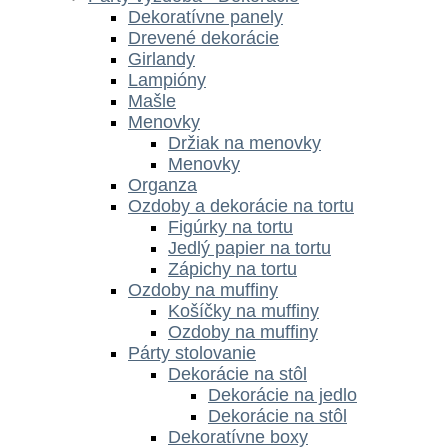
Dekoratívne panely
Drevené dekorácie
Girlandy
Lampióny
Mašle
Menovky
Držiak na menovky
Menovky
Organza
Ozdoby a dekorácie na tortu
Figúrky na tortu
Jedlý papier na tortu
Zápichy na tortu
Ozdoby na muffiny
Košíčky na muffiny
Ozdoby na muffiny
Párty stolovanie
Dekorácie na stôl
Dekorácie na jedlo
Dekorácie na stôl
Dekoratívne boxy