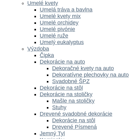
Umelé kvety
Umelá tráva a bavlna
Umelé kvety mix
Umelé orchidey
Umelé pivónie
Umelé ruže
Umelý eukalyptus
Výzdoba
Čipka
Dekorácie na auto
Dekoračné kvety na auto
Dekoratívne plechovky na auto
Svadobné ŠPZ
Dekorácie na stôl
Dekorácie na stoličky
Mašle na stoličky
Stuhy
Drevené svadobné dekorácie
Dekorácie na stôl
Drevené Písmená
Jemný Tyl