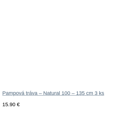
Pampová tráva – Natural 100 – 135 cm 3 ks
15.90
€