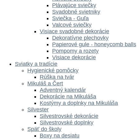
Plávajúce sviečky
Svadobné svietniky
Sviečka - Guľa
Valcové sviečky
Visiace svadobné dekorácie
Dekoratívne plechovky
Papierové gule - honeycomb balls
Pompomy a rozety
Visiace dekorácie
Sviatky a tradície
Hygienické pomôcky
Rúška na tvár
Mikuláš a Čert
Adventný kalendár
Dekorácie na Mikuláša
Kostýmy a doplnky na Mikuláša
Silvester
Silvestrovské dekorácie
Silvestrovské doplnky
Späť do školy
Boxy na desiatu