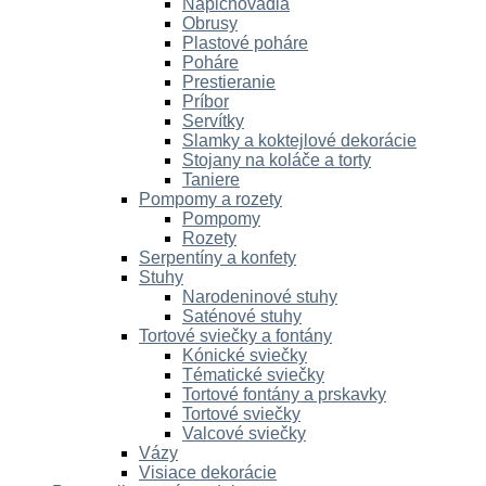
Napichovadlá
Obrusy
Plastové poháre
Poháre
Prestieranie
Príbor
Servítky
Slamky a koktejlové dekorácie
Stojany na koláče a torty
Taniere
Pompomy a rozety
Pompomy
Rozety
Serpentíny a konfety
Stuhy
Narodeninové stuhy
Saténové stuhy
Tortové sviečky a fontány
Kónické sviečky
Tématické sviečky
Tortové fontány a prskavky
Tortové sviečky
Valcové sviečky
Vázy
Visiace dekorácie