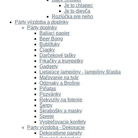
Je to chlapec
Je to dievča
Rozlúčka pre neho
Párty výzdoba a doplnky
Párty doplnky
Baliaci papier
Beer Bong
Bublifuky
Čiapky
Darčekové tašky
Frkačky a trumpetky
Gadgety
Lietajúce lampióny - lampióny šťastia
Maľovanie na tvár
Odznaky a Brošne
Piňatas
Pozvánky
Rekvizity na fotenie
Šerpy
Škrabošky a masky
Spreje
Vystreľovacie konfety
Party výzdoba - Dekoracie
Dekoratívne panely