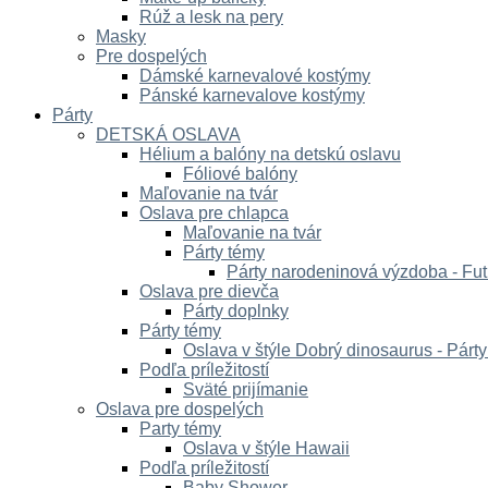
Rúž a lesk na pery
Masky
Pre dospelých
Dámské karnevalové kostýmy
Pánské karnevalove kostýmy
Párty
DETSKÁ OSLAVA
Hélium a balóny na detskú oslavu
Fóliové balóny
Maľovanie na tvár
Oslava pre chlapca
Maľovanie na tvár
Párty témy
Párty narodeninová výzdoba - Fut
Oslava pre dievča
Párty doplnky
Párty témy
Oslava v štýle Dobrý dinosaurus - Párt
Podľa príležitostí
Sväté prijímanie
Oslava pre dospelých
Party témy
Oslava v štýle Hawaii
Podľa príležitostí
Baby Shower