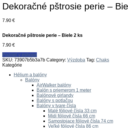
Dekoračné pštrosie perie – Bie
7.90
€
Dekoračné pštrosie perie – Biele 2 ks
7.90
€
Pozrieť v eshope
SKU:
73907b5b3a7b
Category:
Výzdoba
Tag:
Chaks
Kategórie
Hélium a balóny
Balóny
AirWalker balóny
Balón s priemerom 1 meter
Balónové girlandy
Balóny s potlačou
Balóny v tvare čísla
Malé fóliové čísla 33 cm
Midi fóliové čísla 66 cm
Samostojace fóliové čísla 74 cm
Veľké fóliové čísla 86 cm