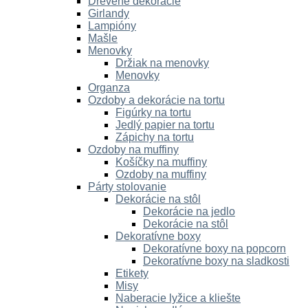
Drevené dekorácie
Girlandy
Lampióny
Mašle
Menovky
Držiak na menovky
Menovky
Organza
Ozdoby a dekorácie na tortu
Figúrky na tortu
Jedlý papier na tortu
Zápichy na tortu
Ozdoby na muffiny
Košíčky na muffiny
Ozdoby na muffiny
Párty stolovanie
Dekorácie na stôl
Dekorácie na jedlo
Dekorácie na stôl
Dekoratívne boxy
Dekoratívne boxy na popcorn
Dekoratívne boxy na sladkosti
Etikety
Misy
Naberacie lyžice a kliešte