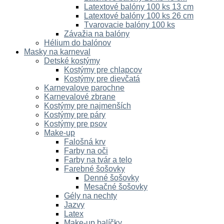
Latextové balóny 100 ks 13 cm
Latextové balóny 100 ks 26 cm
Tvarovacie balóny 100 ks
Závažia na balóny
Hélium do balónov
Masky na karneval
Detské kostýmy
Kostýmy pre chlapcov
Kostýmy pre dievčatá
Karnevalove parochne
Karnevalové zbrane
Kostýmy pre najmenších
Kostýmy pre páry
Kostýmy pre psov
Make-up
Falošná krv
Farby na oči
Farby na tvár a telo
Farebné šošovky
Denné šošovky
Mesačné šošovky
Gély na nechty
Jazvy
Latex
Make-up balíčky