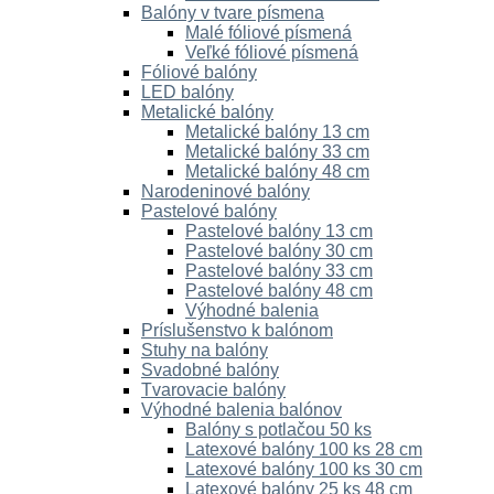
Balóny v tvare písmena
Malé fóliové písmená
Veľké fóliové písmená
Fóliové balóny
LED balóny
Metalické balóny
Metalické balóny 13 cm
Metalické balóny 33 cm
Metalické balóny 48 cm
Narodeninové balóny
Pastelové balóny
Pastelové balóny 13 cm
Pastelové balóny 30 cm
Pastelové balóny 33 cm
Pastelové balóny 48 cm
Výhodné balenia
Príslušenstvo k balónom
Stuhy na balóny
Svadobné balóny
Tvarovacie balóny
Výhodné balenia balónov
Balóny s potlačou 50 ks
Latexové balóny 100 ks 28 cm
Latexové balóny 100 ks 30 cm
Latexové balóny 25 ks 48 cm