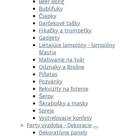
Beer Bong
Bublifuky
Čiapky
Darčekové tašky
Frkačky a trumpetky
Gadgety
Lietajúce lampióny - lampióny
šťastia
Maľovanie na tvár
Odznaky a Brošne
Piňatas
Pozvánky
Rekvizity na fotenie
Šerpy
Škrabošky a masky
Spreje
Vystreľovacie konfety
Party výzdoba - Dekoracie
Dekoratívne panely