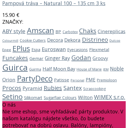
Pampová tráva – Natural 100 – 135 cm 3 ks
15.90
€
ZNAČKY:
Amscan
Chaks
ABY style
Cinereplicas
BP
Carbotex
Distrineo
Decora
Dekora
Cookie Cutters
Dulcop
Colourmill
EPlus
Euroswan
Flexmetal
Espa
Eyecasions
Epee
Godan
Funcakes
Ginger Ray
Groovy
Gemar
Guirca
Noble
Half Moon Bay
Guirma
House of Marie
JEM
PartyDeco
Orion
PME
Patisse
Premioloon
Personal
Procos
Rubies
Santex
Pyramid
Scrapcooking
Setino
WIMEX s.r.o.
Wilton
Silikomart
Sugarflair Colours
O nás
Nie sme eshop, sme vyhľadávač párty produktov. V
našom katalógu nájdete všetko, čo budete
potrebovať na dobrú oslavu. Balóny, lampióny,