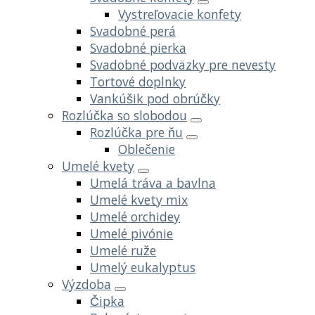
Vystreľovacie konfety
Svadobné perá
Svadobné pierka
Svadobné podväzky pre nevesty
Tortové doplnky
Vankúšik pod obrúčky
Rozlúčka so slobodou
Rozlúčka pre ňu
Oblečenie
Umelé kvety
Umelá tráva a bavlna
Umelé kvety mix
Umelé orchidey
Umelé pivónie
Umelé ruže
Umelý eukalyptus
Výzdoba
Čipka