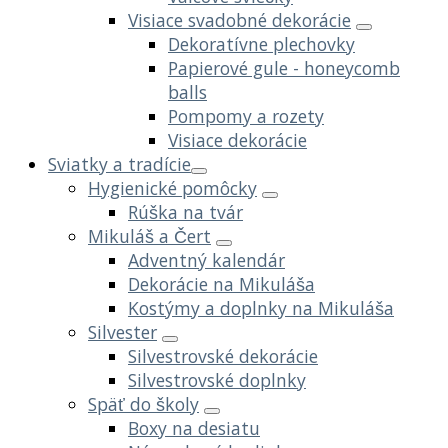
Visiace svadobné dekorácie
Dekoratívne plechovky
Papierové gule - honeycomb
balls
Pompomy a rozety
Visiace dekorácie
Sviatky a tradície
Hygienické pomôcky
Rúška na tvár
Mikuláš a Čert
Adventný kalendár
Dekorácie na Mikuláša
Kostýmy a doplnky na Mikuláša
Silvester
Silvestrovské dekorácie
Silvestrovské doplnky
Späť do školy
Boxy na desiatu