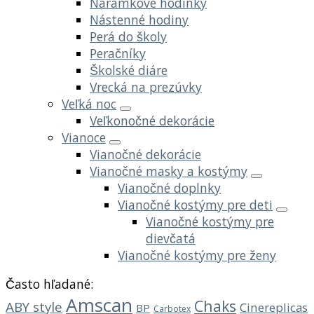
Náramkové hodinky
Nástenné hodiny
Perá do školy
Peračníky
Školské diáre
Vrecká na prezúvky
Veľká noc
Veľkonočné dekorácie
Vianoce
Vianočné dekorácie
Vianočné masky a kostýmy
Vianočné doplnky
Vianočné kostýmy pre deti
Vianočné kostýmy pre
dievčatá
Vianočné kostýmy pre ženy
Často hľadané:
Amscan
Chaks
ABY style
Cinereplicas
BP
Carbotex