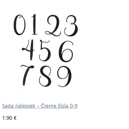
Sada nálepiek – Čierne čísla 0-9
1.90
€