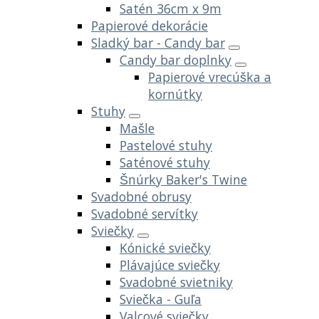
Satén 36cm x 9m
Papierové dekorácie
Sladký bar - Candy bar
Candy bar doplnky
Papierové vrecúška a
kornútky
Stuhy
Mašle
Pastelové stuhy
Saténové stuhy
Šnúrky Baker's Twine
Svadobné obrusy
Svadobné servítky
Sviečky
Kónické sviečky
Plávajúce sviečky
Svadobné svietniky
Sviečka - Guľa
Valcové sviečky