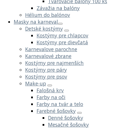
Tvarovacie balóny 100 ks
Závažia na balóny
Hélium do balónov
Masky na karneval
Detské kostýmy
Kostýmy pre chlapcov
Kostýmy pre dievčatá
Karnevalove parochne
Karnevalové zbrane
Kostýmy pre najmenších
Kostýmy pre páry
Kostýmy pre psov
Make-up
Falošná krv
Farby na oči
Farby na tvár a telo
Farebné šošovky
Denné šošovky
Mesačné šošovky