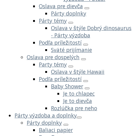
Oslava pre dievča
Párty doplnky
Párty témy
Oslava v štýle Dobrý dinosaurus
- Párty výzdoba
Podľa príležitostí
Sväté prijímanie
Oslava pre dospelých
Party témy
Oslava v štýle Hawaii
Podľa príležitostí
Baby Shower
Je to chlapec
Je to dievča
Rozlúčka pre neho
Párty výzdoba a doplnky
Párty doplnky
Baliaci papier