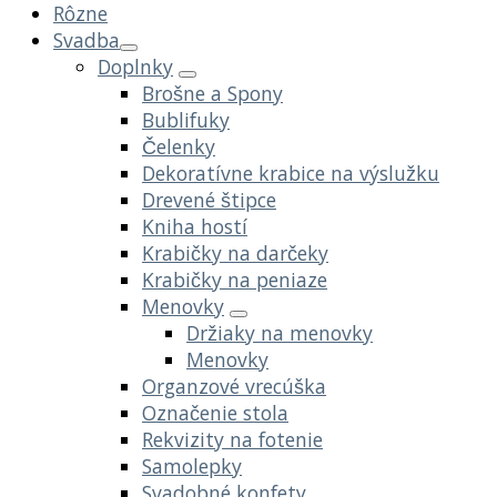
Rôzne
Svadba
Doplnky
Brošne a Spony
Bublifuky
Čelenky
Dekoratívne krabice na výslužku
Drevené štipce
Kniha hostí
Krabičky na darčeky
Krabičky na peniaze
Menovky
Držiaky na menovky
Menovky
Organzové vrecúška
Označenie stola
Rekvizity na fotenie
Samolepky
Svadobné konfety