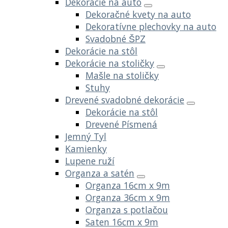
Dekorácie na auto
Dekoračné kvety na auto
Dekoratívne plechovky na auto
Svadobné ŠPZ
Dekorácie na stôl
Dekorácie na stoličky
Mašle na stoličky
Stuhy
Drevené svadobné dekorácie
Dekorácie na stôl
Drevené Písmená
Jemný Tyl
Kamienky
Lupene ruží
Organza a satén
Organza 16cm x 9m
Organza 36cm x 9m
Organza s potlačou
Saten 16cm x 9m