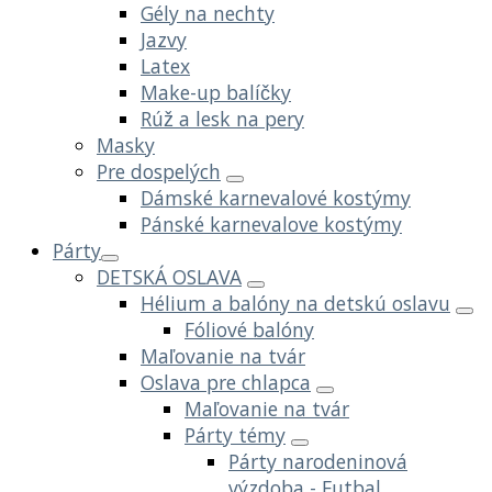
Gély na nechty
Jazvy
Latex
Make-up balíčky
Rúž a lesk na pery
Masky
Pre dospelých
Dámské karnevalové kostýmy
Pánské karnevalove kostýmy
Párty
DETSKÁ OSLAVA
Hélium a balóny na detskú oslavu
Fóliové balóny
Maľovanie na tvár
Oslava pre chlapca
Maľovanie na tvár
Párty témy
Párty narodeninová
výzdoba - Futbal