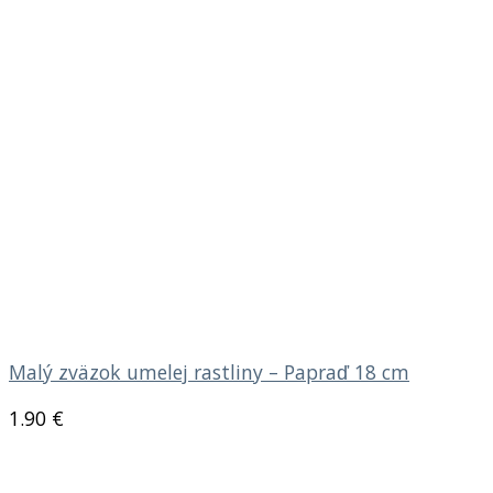
Malý zväzok umelej rastliny – Papraď 18 cm
1.90
€