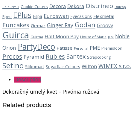
Distrineo
Decora
Dekora
Cookie Cutters
Dulcop
Colourmill
EPlus
Euroswan
Flexmetal
Espa
Eyecasions
Epee
Godan
Funcakes
Ginger Ray
Groovy
Gemar
Guirca
Noble
Half Moon Bay
Guirma
House of Marie
JEM
PartyDeco
Orion
PME
Patisse
Premioloon
Personal
Procos
Rubies
Santex
Pyramid
Scrapcooking
Setino
WIMEX s.r.o.
Wilton
Silikomart
Sugarflair Colours
Description
Dekoračný umelý kvet – Pivónia ružová
Related products