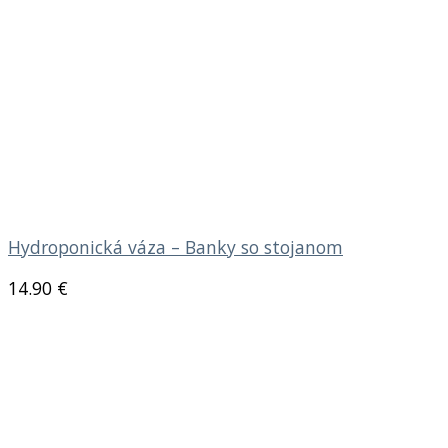
Hydroponická váza – Banky so stojanom
14.90
€