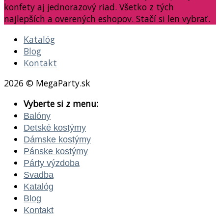
konfety aj jednorazový riad. Všetko z tých
najlepších a overených eshopov. Stačí si len vybrať.
Katalóg
Blog
Kontakt
2026 © MegaParty.sk
Vyberte si z menu:
Balóny
Detské kostýmy
Dámske kostýmy
Pánske kostýmy
Párty výzdoba
Svadba
Katalóg
Blog
Kontakt