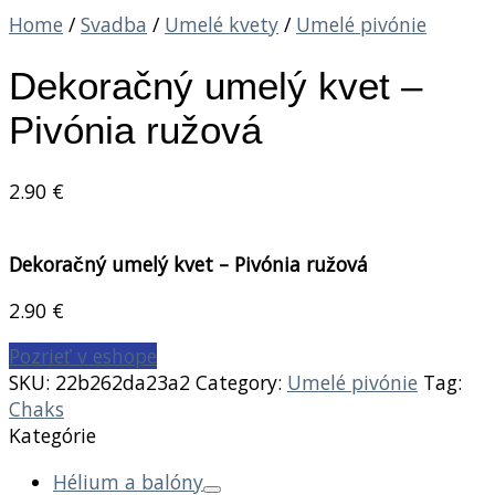
Home
/
Svadba
/
Umelé kvety
/
Umelé pivónie
Dekoračný umelý kvet –
Pivónia ružová
2.90
€
Dekoračný umelý kvet – Pivónia ružová
2.90
€
Pozrieť v eshope
SKU:
22b262da23a2
Category:
Umelé pivónie
Tag:
Chaks
Kategórie
Hélium a balóny