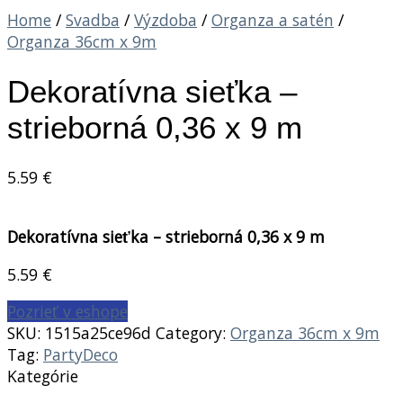
Home
/
Svadba
/
Výzdoba
/
Organza a satén
/
Organza 36cm x 9m
Dekoratívna sieťka –
strieborná 0,36 x 9 m
5.59
€
Dekoratívna sieťka – strieborná 0,36 x 9 m
5.59
€
Pozrieť v eshope
SKU:
1515a25ce96d
Category:
Organza 36cm x 9m
Tag:
PartyDeco
Kategórie