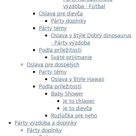
výzdoba - Futbal
Oslava pre dievča
Párty doplnky
Párty témy
Oslava v štýle Dobrý dinosaurus
- Párty výzdoba
Podľa príležitostí
Sväté prijímanie
Oslava pre dospelých
Party témy
Oslava v štýle Hawaii
Podľa príležitostí
Baby Shower
Je to chlapec
Je to dievča
Rozlúčka pre neho
Párty výzdoba a doplnky
Párty doplnky