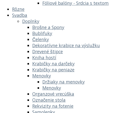
Fóliové balóny - Srdcia s textom
Rôzne
Svadba
Doplnky
Brošne a Spony
Bublifuky
Čelenky
Dekoratívne krabice na výslužku
Drevené štipce
Kniha hostí
Krabičky na darčeky
Krabičky na peniaze
Menovky
Držiaky na menovky
Menovky
Organzové vrecúška
Označenie stola
Rekvizity na fotenie
Samolepky