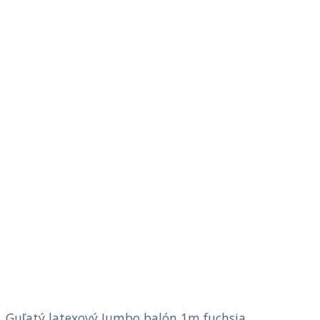
Guľatý latexový Jumbo balón 1m fuchsia