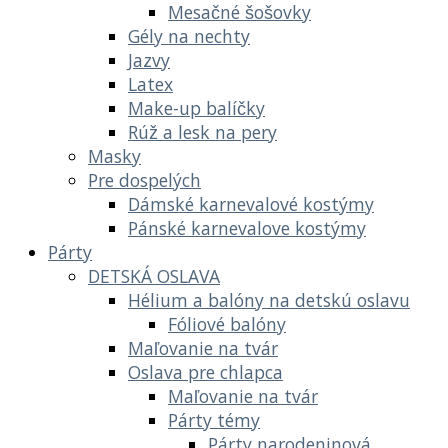
Mesačné šošovky
Gély na nechty
Jazvy
Latex
Make-up balíčky
Rúž a lesk na pery
Masky
Pre dospelých
Dámské karnevalové kostýmy
Pánské karnevalove kostýmy
Párty
DETSKÁ OSLAVA
Hélium a balóny na detskú oslavu
Fóliové balóny
Maľovanie na tvár
Oslava pre chlapca
Maľovanie na tvár
Párty témy
Párty narodeninová