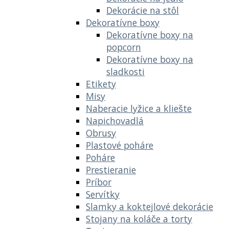
Dekorácie na stôl
Dekoratívne boxy
Dekoratívne boxy na
popcorn
Dekoratívne boxy na
sladkosti
Etikety
Misy
Naberacie lyžice a kliešte
Napichovadlá
Obrusy
Plastové poháre
Poháre
Prestieranie
Príbor
Servítky
Slamky a koktejlové dekorácie
Stojany na koláče a torty