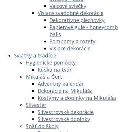
Valcové sviečky
Visiace svadobné dekorácie
Dekoratívne plechovky
Papierové gule - honeycomb
balls
Pompomy a rozety
Visiace dekorácie
Sviatky a tradície
Hygienické pomôcky
Rúška na tvár
Mikuláš a Čert
Adventný kalendár
Dekorácie na Mikuláša
Kostýmy a doplnky na Mikuláša
Silvester
Silvestrovské dekorácie
Silvestrovské doplnky
Späť do školy