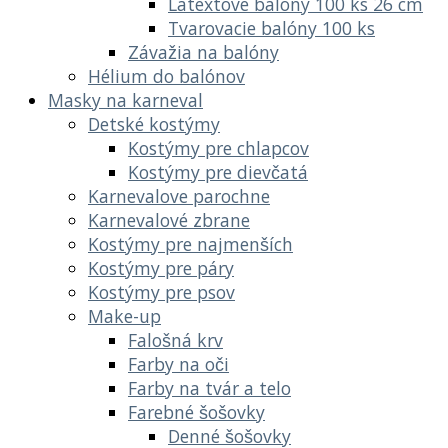
Latextové balóny 100 ks 26 cm
Tvarovacie balóny 100 ks
Závažia na balóny
Hélium do balónov
Masky na karneval
Detské kostýmy
Kostýmy pre chlapcov
Kostýmy pre dievčatá
Karnevalove parochne
Karnevalové zbrane
Kostýmy pre najmenších
Kostýmy pre páry
Kostýmy pre psov
Make-up
Falošná krv
Farby na oči
Farby na tvár a telo
Farebné šošovky
Denné šošovky