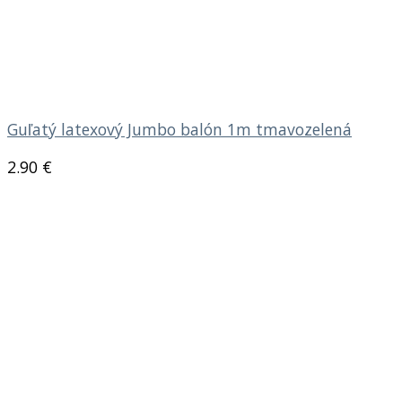
Guľatý latexový Jumbo balón 1m tmavozelená
2.90
€