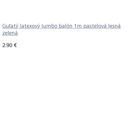
Guľatý latexový Jumbo balón 1m pastelová lesná
zelená
2.90
€