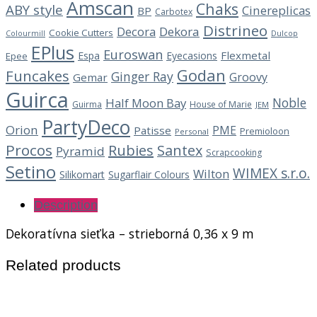
Amscan
Chaks
ABY style
Cinereplicas
BP
Carbotex
Distrineo
Decora
Dekora
Cookie Cutters
Dulcop
Colourmill
EPlus
Euroswan
Flexmetal
Espa
Eyecasions
Epee
Godan
Funcakes
Ginger Ray
Groovy
Gemar
Guirca
Noble
Half Moon Bay
Guirma
House of Marie
JEM
PartyDeco
Orion
PME
Patisse
Premioloon
Personal
Procos
Rubies
Santex
Pyramid
Scrapcooking
Setino
WIMEX s.r.o.
Wilton
Silikomart
Sugarflair Colours
Description
Dekoratívna sieťka – strieborná 0,36 x 9 m
Related products