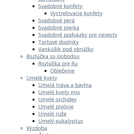
Svadobné konfety
Vystreľovacie konfety
Svadobné perá
Svadobné pierka
Svadobné podväzky pre nevesty
Tortové doplnky
Vankúšik pod obrúčky
Rozlúčka so slobodou
Rozlúčka pre ňu
Oblečenie
Umelé kvety
Umelá tráva a bavlna
Umelé kvety mix
Umelé orchidey
Umelé pivónie
Umelé ruže
Umelý eukalyptus
Výzdoba