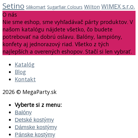
Setino
WIMEX s.r.o.
Wilton
Silikomart
Sugarflair Colours
O nás
Nie sme eshop, sme vyhľadávač párty produktov. V
našom katalógu nájdete všetko, čo budete
potrebovať na dobrú oslavu. Balóny, lampióny,
konfety aj jednorazový riad. Všetko z tých
najlepších a overených eshopov. Stačí si len vybrať.
Katalóg
Blog
Kontakt
2026 © MegaParty.sk
Vyberte si z menu:
Balóny
Detské kostýmy
Dámske kostýmy
Pánske kostýmy