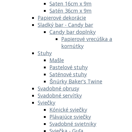
Saten 16cm x 9m
Satén 36cm x 9m
Papierové dekorácie
Sladký bar - Candy bar
Candy bar doplnky
Papierové vrecúška a
kornútky
Stuhy
Mašle
Pastelové stuhy
Saténové stuhy
Šnúrky Baker's Twine
Svadobné obrusy
Svadobné servítky
Sviečky
Kónické sviečky
Plávajúce sviečky
Svadobné svietniky
Sviečka - Guľa