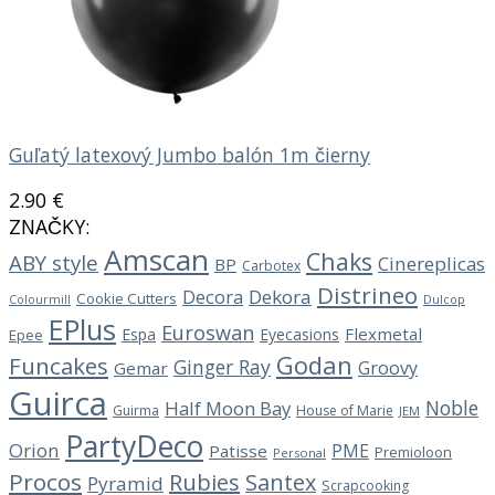
Guľatý latexový Jumbo balón 1m čierny
2.90
€
ZNAČKY:
Amscan
Chaks
ABY style
Cinereplicas
BP
Carbotex
Distrineo
Decora
Dekora
Cookie Cutters
Dulcop
Colourmill
EPlus
Euroswan
Flexmetal
Espa
Eyecasions
Epee
Godan
Funcakes
Ginger Ray
Groovy
Gemar
Guirca
Noble
Half Moon Bay
Guirma
House of Marie
JEM
PartyDeco
Orion
PME
Patisse
Premioloon
Personal
Procos
Rubies
Santex
Pyramid
Scrapcooking