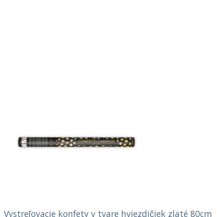
Vystreľovacie konfety v tvare hviezdičiek zlaté 80cm