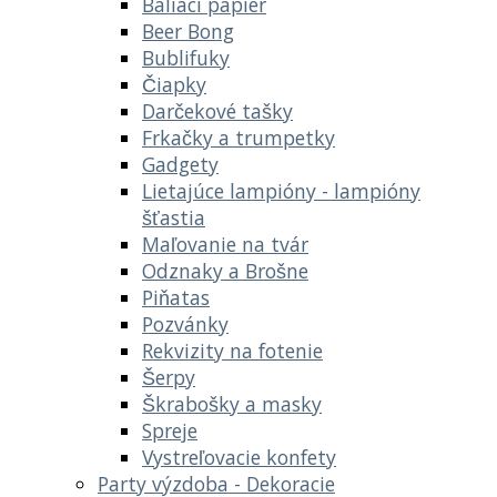
Baliaci papier
Beer Bong
Bublifuky
Čiapky
Darčekové tašky
Frkačky a trumpetky
Gadgety
Lietajúce lampióny - lampióny
šťastia
Maľovanie na tvár
Odznaky a Brošne
Piňatas
Pozvánky
Rekvizity na fotenie
Šerpy
Škrabošky a masky
Spreje
Vystreľovacie konfety
Party výzdoba - Dekoracie