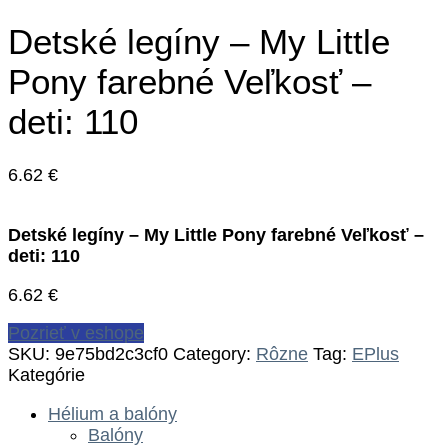
Detské legíny – My Little
Pony farebné Veľkosť –
deti: 110
6.62
€
Detské legíny – My Little Pony farebné Veľkosť –
deti: 110
6.62
€
Pozrieť v eshope
SKU:
9e75bd2c3cf0
Category:
Rôzne
Tag:
EPlus
Kategórie
Hélium a balóny
Balóny