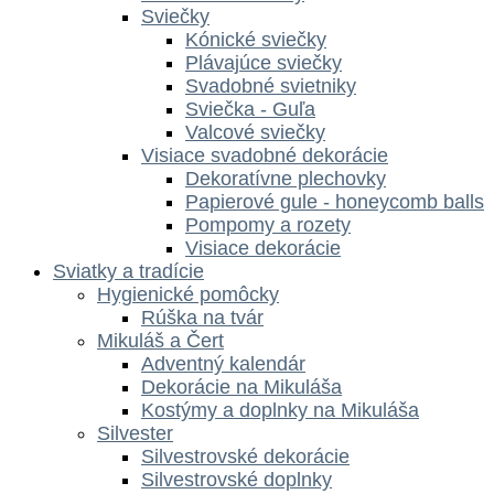
Sviečky
Kónické sviečky
Plávajúce sviečky
Svadobné svietniky
Sviečka - Guľa
Valcové sviečky
Visiace svadobné dekorácie
Dekoratívne plechovky
Papierové gule - honeycomb balls
Pompomy a rozety
Visiace dekorácie
Sviatky a tradície
Hygienické pomôcky
Rúška na tvár
Mikuláš a Čert
Adventný kalendár
Dekorácie na Mikuláša
Kostýmy a doplnky na Mikuláša
Silvester
Silvestrovské dekorácie
Silvestrovské doplnky