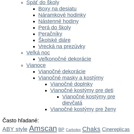
Späť do školy
Boxy na desiatu
Náramkové hodinky
Nástenné hodiny
Perá do školy
Peračníky
Školské diáre
Vrecká na prezúvky
Veľká noc
Veľkonočné dekorácie
Vianoce
Vianočné dekorácie
Vianočné masky a kostýmy
Vianočné doplnky
Vianočné kostýmy pre deti
Vianočné kostýmy pre
dievčatá
Vianočné kostýmy pre ženy
Často hľadané:
Amscan
Chaks
ABY style
Cinereplicas
BP
Carbotex