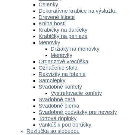
Čelenky
Dekoratívne krabice na výslužku
Drevené štipce
Kniha hostí
Krabičky na darčeky
Krabičky na peniaze
Menovky
Držiaky na menovky
Menovky
Organzové vrecúška
Označenie stola
Rekvizity na fotenie
Samolepky
Svadobné konfety
Vystreľovacie konfety
Svadobné perá
Svadobné pierka
Svadobné podväzky pre nevesty
Tortové doplnky
Vankúšik pod obrúčky
Rozlúčka so slobodou