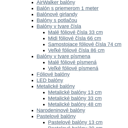
AirWalker balóny
Balón s priemerom 1 meter
Balónové girlandy
Balóny s potlačou
Balóny v tvare čísla
Malé fóliové čísla 33 cm
Midi fóliové čísla 66 cm
Samostojace fóliové čísla 74 cm
Veľké fóliové čísla 86 cm
Balóny v tvare písmena
Malé fóliové písmená
Veľké fóliové písmená
Fóliové balóny
LED balóny
Metalické balóny
Metalické balóny 13 cm
Metalické balóny 33 cm
Metalické balóny 48 cm
Narodeninové balóny
Pastelové balóny
Pastelové balóny 13 cm