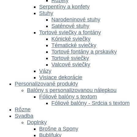
Rozety
Serpentíny a konfety
Stuhy
Narodeninové stuhy
Saténové stuhy
Tortové sviečky a fontány
Kónické sviečky
Tématické sviečky
Tortové fontány a prskavky
Tortové sviečky
Valcové sviečky
Vázy
Visiace dekorácie
Personalizované produkty
Balóny s personalizovanou nálepkou
Fóliové balóny s textom
Fóliové balóny - Srdcia s textom
Rôzne
Svadba
Doplnky
Brošne a Spony
Bublifuky