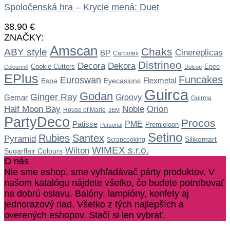
Spoločenská hra – Krycie mená: Duet
38.90
€
ZNAČKY:
Amscan
Chaks
ABY style
Cinereplicas
BP
Carbotex
Distrineo
Dekora
Decora
Cookie Cutters
Epee
Colourmill
Dulcop
EPlus
Funcakes
Euroswan
Flexmetal
Espa
Eyecasions
Guirca
Godan
Ginger Ray
Gemar
Groovy
Guirma
Noble
Half Moon Bay
Orion
House of Marie
JEM
PartyDeco
Procos
Patisse
PME
Premioloon
Personal
Setino
Rubies
Santex
Pyramid
Silikomart
Scrapcooking
WIMEX s.r.o.
Wilton
Sugarflair Colours
O nás
Nie sme eshop, sme vyhľadávač párty produktov. V
našom katalógu nájdete všetko, čo budete potrebovať
na dobrú oslavu. Balóny, lampióny, konfety aj
jednorazový riad. Všetko z tých najlepších a
overených eshopov. Stačí si len vybrať.