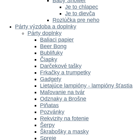
Baby Shower
Je to chlapec
Je to dievča
Rozlúčka pre neho
Párty výzdoba a doplnky
Párty doplnky
Baliaci papier
Beer Bong
Bublifuky
Čiapky
Darčekové tašky
Frkačky a trumpetky
Gadgety
Lietajúce lampióny - lampióny šťastia
Maľovanie na tvár
Odznaky a Brošne
Piňatas
Pozvánky
Rekvizity na fotenie
Šerpy
Škrabošky a masky
Spreje