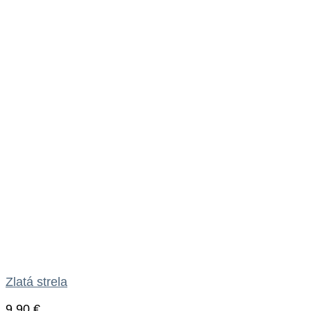
Zlatá strela
9.90
€