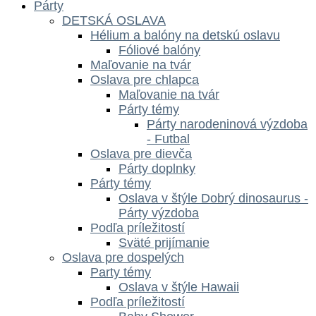
Párty
DETSKÁ OSLAVA
Hélium a balóny na detskú oslavu
Fóliové balóny
Maľovanie na tvár
Oslava pre chlapca
Maľovanie na tvár
Párty témy
Párty narodeninová výzdoba
- Futbal
Oslava pre dievča
Párty doplnky
Párty témy
Oslava v štýle Dobrý dinosaurus -
Párty výzdoba
Podľa príležitostí
Sväté prijímanie
Oslava pre dospelých
Party témy
Oslava v štýle Hawaii
Podľa príležitostí