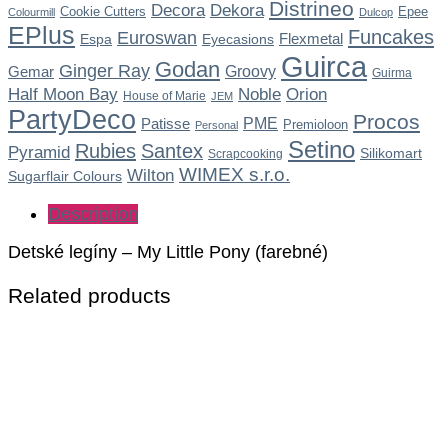
Distrineo
Dekora
Decora
Cookie Cutters
Epee
Colourmill
Dulcop
EPlus
Funcakes
Euroswan
Flexmetal
Espa
Eyecasions
Guirca
Godan
Ginger Ray
Gemar
Groovy
Guirma
Noble
Half Moon Bay
Orion
House of Marie
JEM
PartyDeco
Procos
Patisse
PME
Premioloon
Personal
Setino
Rubies
Santex
Pyramid
Silikomart
Scrapcooking
WIMEX s.r.o.
Wilton
Sugarflair Colours
Description
Detské legíny – My Little Pony (farebné)
Related products