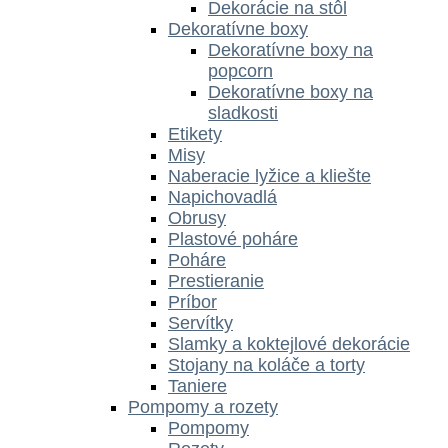
Dekorácie na stôl
Dekoratívne boxy
Dekoratívne boxy na
popcorn
Dekoratívne boxy na
sladkosti
Etikety
Misy
Naberacie lyžice a kliešte
Napichovadlá
Obrusy
Plastové poháre
Poháre
Prestieranie
Príbor
Servítky
Slamky a koktejlové dekorácie
Stojany na koláče a torty
Taniere
Pompomy a rozety
Pompomy