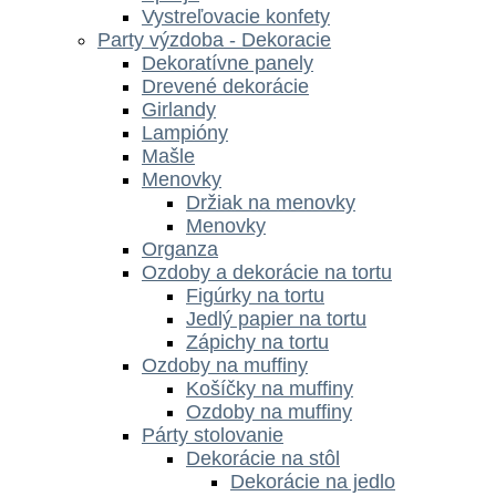
Vystreľovacie konfety
Party výzdoba - Dekoracie
Dekoratívne panely
Drevené dekorácie
Girlandy
Lampióny
Mašle
Menovky
Držiak na menovky
Menovky
Organza
Ozdoby a dekorácie na tortu
Figúrky na tortu
Jedlý papier na tortu
Zápichy na tortu
Ozdoby na muffiny
Košíčky na muffiny
Ozdoby na muffiny
Párty stolovanie
Dekorácie na stôl
Dekorácie na jedlo