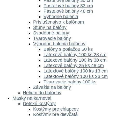
Pastelové balóny 30 cm
Pastelové balóny 33 cm
Pastelové balóny 48 cm
Výhodné balenia
Príslušenstvo k balónom
Stuhy na balóny
Svadobné balóny
Tvarovacie balóny
Výhodné balenia balónov
Balóny s potlačou 50 ks
Latexové balóny 100 ks 28 cm
Latexové balóny 100 ks 30 cm
Latexové balóny 25 ks 48 cm
Latextové balóny 100 ks 13 cm
Latextové balóny 100 ks 26 cm
Tvarovacie balóny 100 ks
Závažia na balóny
Hélium do balónov
Masky na karneval
Detské kostýmy
Kostýmy pre chlapcov
Kostýmy pre dievčatá