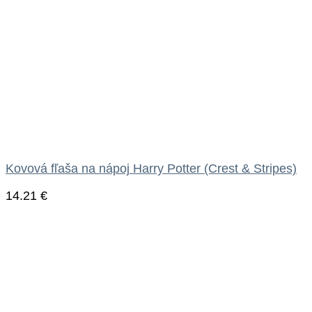
Kovová fľaša na nápoj Harry Potter (Crest & Stripes)
14.21
€