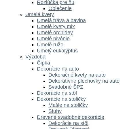
Rozlúčka pre ňu
Oblečenie
Umelé kvety
Umelá tráva a bavlna
Umelé kvety mix
Umelé orchidey
Umelé pivónie
Umelé ruže
Umelý eukalyptus
Výzdoba
Čipka
Dekorácie na auto
Dekoračné kvety na auto
Dekoratívne plechovky na auto
Svadobné ŠPZ
Dekorácie na stôl
Dekorácie na stoličky
Mašle na stoličky
Stuhy
Drevené svadobné dekorácie
Dekorácie na stôl