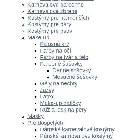
Karnevalove parochne
Karnevalové zbrane
Kostýmy pre najmenších
Kostýmy pre páry
Kostýmy pre psov
Make-up
Falošná krv
Farby na oči
Farby na tvár a telo
Farebné šošovky
Denné šošovky
Mesačné šošovky
Gély na nechty
Jazvy
Latex
Make-up balíčky
Rúž a lesk na pery
Masky
Pre dospelých
Dámské karnevalové kostýmy
Pánské karnevalove kostýmy