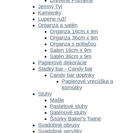
Drevené Písmená
Jemný Tyl
Kamienky
Lupene ruží
Organza a satén
Organza 16cm x 9m
Organza 36cm x 9m
Organza s potlačou
Saten 16cm x 9m
Satén 36cm x 9m
Papierové dekorácie
Sladký bar - Candy bar
Candy bar doplnky
Papierové vrecúška a
kornútky
Stuhy
Mašle
Pastelové stuhy
Saténové stuhy
Šnúrky Baker's Twine
Svadobné obrusy
Svadobné servítky