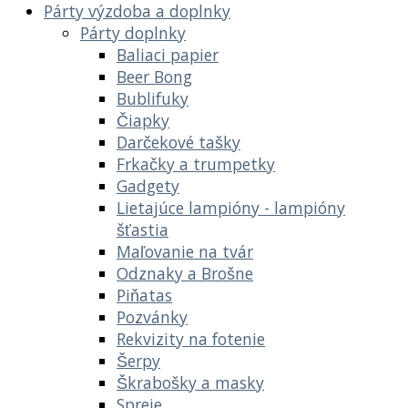
Párty výzdoba a doplnky
Párty doplnky
Baliaci papier
Beer Bong
Bublifuky
Čiapky
Darčekové tašky
Frkačky a trumpetky
Gadgety
Lietajúce lampióny - lampióny
šťastia
Maľovanie na tvár
Odznaky a Brošne
Piňatas
Pozvánky
Rekvizity na fotenie
Šerpy
Škrabošky a masky
Spreje