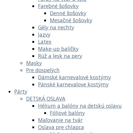
Farebné šošovky
Denné šošovky
Mesačné šošovky
Gély na nechty
Jazvy
Latex
Make-up balíčky
Rúž a lesk na pery
Masky
Pre dospelých
Dámské karnevalové kostýmy
Pánské karnevalove kostýmy
Párty
DETSKÁ OSLAVA
Hélium a balóny na detskú oslavu
Fóliové balóny
Maľovanie na tvár
Oslava pre chlapca