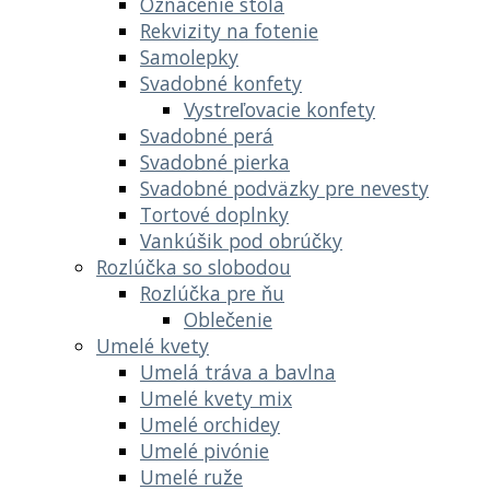
Označenie stola
Rekvizity na fotenie
Samolepky
Svadobné konfety
Vystreľovacie konfety
Svadobné perá
Svadobné pierka
Svadobné podväzky pre nevesty
Tortové doplnky
Vankúšik pod obrúčky
Rozlúčka so slobodou
Rozlúčka pre ňu
Oblečenie
Umelé kvety
Umelá tráva a bavlna
Umelé kvety mix
Umelé orchidey
Umelé pivónie
Umelé ruže