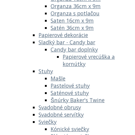
Organza 36cm x 9m
Organza s potlačou
Saten 16cm x 9m
Satén 36cm x 9m
Papierové dekorácie
Sladký bar - Candy bar
Candy bar doplnky
Papierové vrecúška a
kornútky
Stuhy
Mašle
Pastelové stuhy
Saténové stuhy
Šnúrky Baker's Twine
Svadobné obrusy
Svadobné servítky
Sviečky
Kónické sviečky