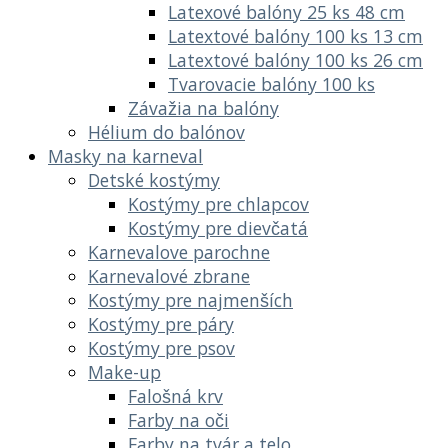
Latexové balóny 25 ks 48 cm
Latextové balóny 100 ks 13 cm
Latextové balóny 100 ks 26 cm
Tvarovacie balóny 100 ks
Závažia na balóny
Hélium do balónov
Masky na karneval
Detské kostýmy
Kostýmy pre chlapcov
Kostýmy pre dievčatá
Karnevalove parochne
Karnevalové zbrane
Kostýmy pre najmenších
Kostýmy pre páry
Kostýmy pre psov
Make-up
Falošná krv
Farby na oči
Farby na tvár a telo