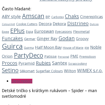
Často hľadané:
Amscan
Chaks
ABY style
Cinereplicas
BP
Carbotex
Distrineo
Decora
Dekora
Cookie Cutters
Dulcop
Colourmill
EPlus
Euroswan
Flexmetal
Espa
Eyecasions
Epee
Godan
Funcakes
Ginger Ray
Groovy
Gemar
Guirca
Noble
Half Moon Bay
Guirma
House of Marie
JEM
PartyDeco
Orion
PME
Patisse
Premioloon
Personal
Procos
Rubies
Santex
Pyramid
Scrapcooking
Setino
WIMEX s.r.o.
Wilton
Silikomart
Sugarflair Colours
Description
Detské tričko s krátkym rukávom – Spider – man
svetlomodré