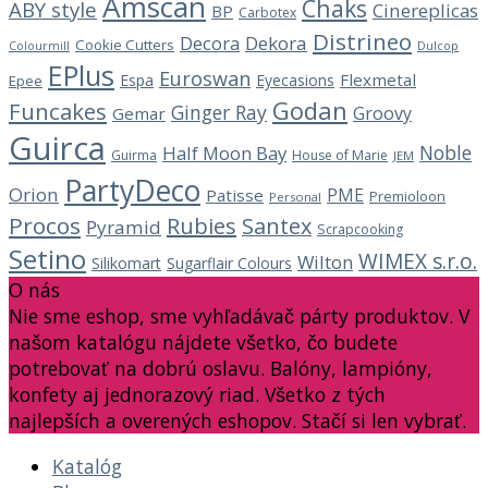
Amscan
Chaks
ABY style
Cinereplicas
BP
Carbotex
Distrineo
Decora
Dekora
Cookie Cutters
Dulcop
Colourmill
EPlus
Euroswan
Flexmetal
Espa
Eyecasions
Epee
Godan
Funcakes
Ginger Ray
Groovy
Gemar
Guirca
Noble
Half Moon Bay
Guirma
House of Marie
JEM
PartyDeco
Orion
PME
Patisse
Premioloon
Personal
Procos
Rubies
Santex
Pyramid
Scrapcooking
Setino
WIMEX s.r.o.
Wilton
Silikomart
Sugarflair Colours
O nás
Nie sme eshop, sme vyhľadávač párty produktov. V
našom katalógu nájdete všetko, čo budete
potrebovať na dobrú oslavu. Balóny, lampióny,
konfety aj jednorazový riad. Všetko z tých
najlepších a overených eshopov. Stačí si len vybrať.
Katalóg