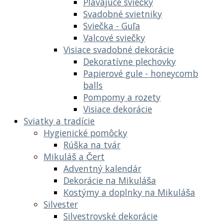
Plávajúce sviečky
Svadobné svietniky
Sviečka - Guľa
Valcové sviečky
Visiace svadobné dekorácie
Dekoratívne plechovky
Papierové gule - honeycomb
balls
Pompomy a rozety
Visiace dekorácie
Sviatky a tradície
Hygienické pomôcky
Rúška na tvár
Mikuláš a Čert
Adventný kalendár
Dekorácie na Mikuláša
Kostýmy a doplnky na Mikuláša
Silvester
Silvestrovské dekorácie