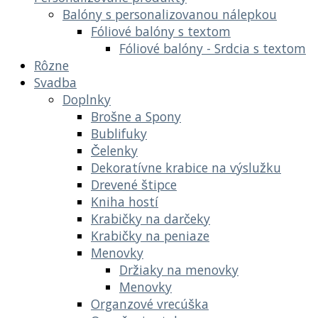
Balóny s personalizovanou nálepkou
Fóliové balóny s textom
Fóliové balóny - Srdcia s textom
Rôzne
Svadba
Doplnky
Brošne a Spony
Bublifuky
Čelenky
Dekoratívne krabice na výslužku
Drevené štipce
Kniha hostí
Krabičky na darčeky
Krabičky na peniaze
Menovky
Držiaky na menovky
Menovky
Organzové vrecúška