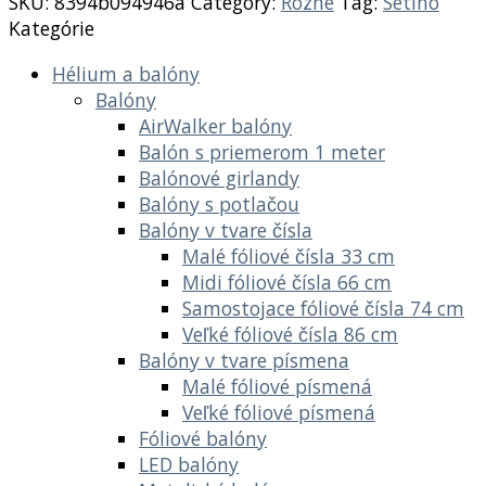
SKU:
8394b094946a
Category:
Rôzne
Tag:
Setino
Kategórie
Hélium a balóny
Balóny
AirWalker balóny
Balón s priemerom 1 meter
Balónové girlandy
Balóny s potlačou
Balóny v tvare čísla
Malé fóliové čísla 33 cm
Midi fóliové čísla 66 cm
Samostojace fóliové čísla 74 cm
Veľké fóliové čísla 86 cm
Balóny v tvare písmena
Malé fóliové písmená
Veľké fóliové písmená
Fóliové balóny
LED balóny