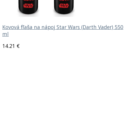
Kovová fľaša na nápoj Star Wars (Darth Vader) 550
ml
14.21
€