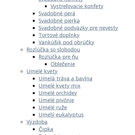
Vystreľovacie konfety
Svadobné perá
Svadobné pierka
Svadobné podväzky pre nevesty
Tortové doplnky
Vankúšik pod obrúčky
Rozlúčka so slobodou
Rozlúčka pre ňu
Oblečenie
Umelé kvety
Umelá tráva a bavlna
Umelé kvety mix
Umelé orchidey
Umelé pivónie
Umelé ruže
Umelý eukalyptus
Výzdoba
Čipka