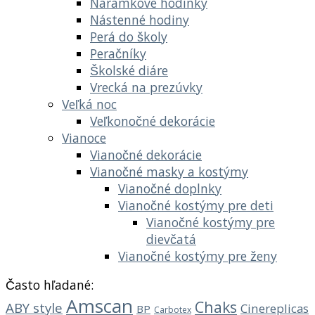
Náramkové hodinky
Nástenné hodiny
Perá do školy
Peračníky
Školské diáre
Vrecká na prezúvky
Veľká noc
Veľkonočné dekorácie
Vianoce
Vianočné dekorácie
Vianočné masky a kostýmy
Vianočné doplnky
Vianočné kostýmy pre deti
Vianočné kostýmy pre
dievčatá
Vianočné kostýmy pre ženy
Často hľadané:
Amscan
Chaks
ABY style
Cinereplicas
BP
Carbotex