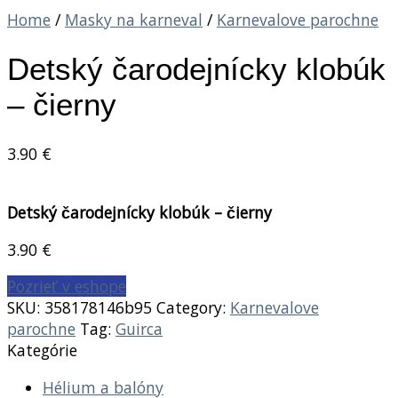
Home
/
Masky na karneval
/
Karnevalove parochne
Detský čarodejnícky klobúk
– čierny
3.90
€
Detský čarodejnícky klobúk – čierny
3.90
€
Pozrieť v eshope
SKU:
358178146b95
Category:
Karnevalove
parochne
Tag:
Guirca
Kategórie
Hélium a balóny