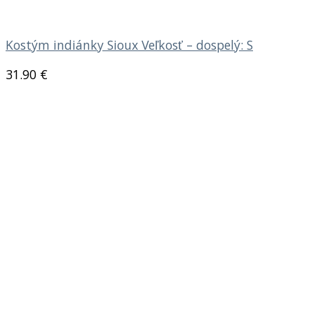
Kostým indiánky Sioux Veľkosť – dospelý: S
31.90
€