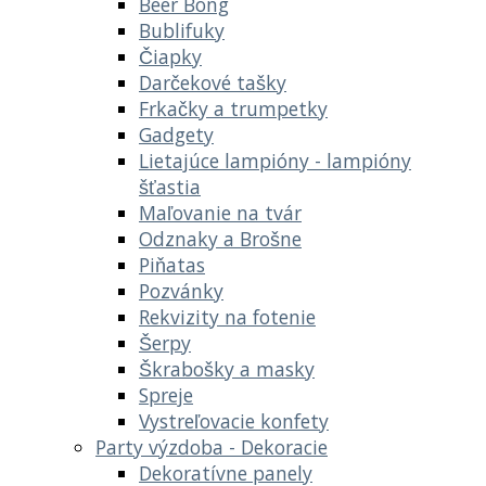
Beer Bong
Bublifuky
Čiapky
Darčekové tašky
Frkačky a trumpetky
Gadgety
Lietajúce lampióny - lampióny
šťastia
Maľovanie na tvár
Odznaky a Brošne
Piňatas
Pozvánky
Rekvizity na fotenie
Šerpy
Škrabošky a masky
Spreje
Vystreľovacie konfety
Party výzdoba - Dekoracie
Dekoratívne panely