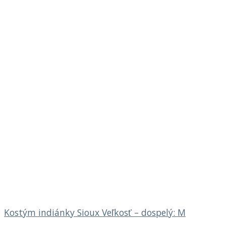
Kostým indiánky Sioux Veľkosť – dospelý: M