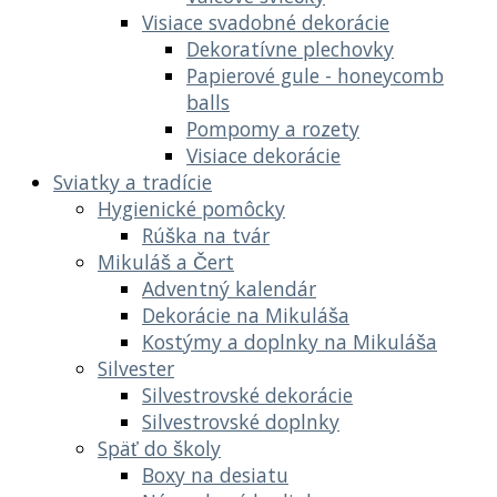
Visiace svadobné dekorácie
Dekoratívne plechovky
Papierové gule - honeycomb
balls
Pompomy a rozety
Visiace dekorácie
Sviatky a tradície
Hygienické pomôcky
Rúška na tvár
Mikuláš a Čert
Adventný kalendár
Dekorácie na Mikuláša
Kostýmy a doplnky na Mikuláša
Silvester
Silvestrovské dekorácie
Silvestrovské doplnky
Späť do školy
Boxy na desiatu