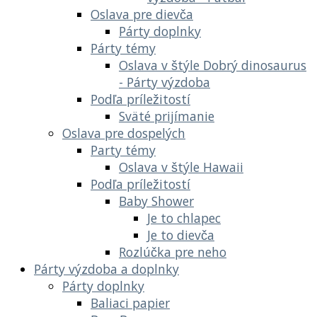
Oslava pre dievča
Párty doplnky
Párty témy
Oslava v štýle Dobrý dinosaurus
- Párty výzdoba
Podľa príležitostí
Sväté prijímanie
Oslava pre dospelých
Party témy
Oslava v štýle Hawaii
Podľa príležitostí
Baby Shower
Je to chlapec
Je to dievča
Rozlúčka pre neho
Párty výzdoba a doplnky
Párty doplnky
Baliaci papier