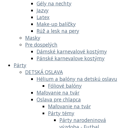
Gély na nechty
Jazvy
Latex
Make-up balíčky
Rúž a lesk na pery
Masky
Pre dospelých
Dámské karnevalové kostýmy
Pánské karnevalove kostýmy
Párty
DETSKÁ OSLAVA
Hélium a balóny na detskú oslavu
Fóliové balóny
Maľovanie na tvár
Oslava pre chlapca
Maľovanie na tvár
Párty témy
Párty narodeninová
výzdoba - Futbal