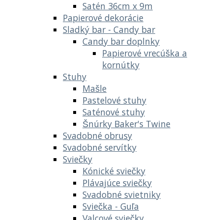
Satén 36cm x 9m
Papierové dekorácie
Sladký bar - Candy bar
Candy bar doplnky
Papierové vrecúška a
kornútky
Stuhy
Mašle
Pastelové stuhy
Saténové stuhy
Šnúrky Baker's Twine
Svadobné obrusy
Svadobné servítky
Sviečky
Kónické sviečky
Plávajúce sviečky
Svadobné svietniky
Sviečka - Guľa
Valcové sviečky