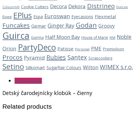
Distrineo
Decora
Dekora
Cookie Cutters
Dulcop
Colourmill
EPlus
Euroswan
Flexmetal
Espa
Eyecasions
Epee
Godan
Funcakes
Ginger Ray
Groovy
Gemar
Guirca
Noble
Half Moon Bay
Guirma
House of Marie
JEM
PartyDeco
Orion
PME
Patisse
Premioloon
Personal
Procos
Rubies
Santex
Pyramid
Scrapcooking
Setino
WIMEX s.r.o.
Wilton
Silikomart
Sugarflair Colours
Description
Detský čarodejnícky klobúk – čierny
Related products