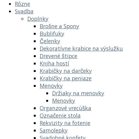
Rôzne
Svadba
Doplnky
Brošne a Spony
Bublifuky
Čelenky
Dekoratívne krabice na výslužku
Drevené štipce
Kniha hostí
Krabičky na darčeky
Krabičky na peniaze
Menovky
Držiaky na menovky
Menovky
Organzové vrecúška
Označenie stola
Rekvizity na fotenie
Samolepky
Svadobné konfety