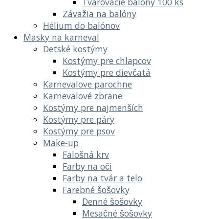
Tvarovacie balóny 100 ks
Závažia na balóny
Hélium do balónov
Masky na karneval
Detské kostýmy
Kostýmy pre chlapcov
Kostýmy pre dievčatá
Karnevalove parochne
Karnevalové zbrane
Kostýmy pre najmenších
Kostýmy pre páry
Kostýmy pre psov
Make-up
Falošná krv
Farby na oči
Farby na tvár a telo
Farebné šošovky
Denné šošovky
Mesačné šošovky