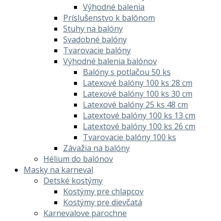
Výhodné balenia
Príslušenstvo k balónom
Stuhy na balóny
Svadobné balóny
Tvarovacie balóny
Výhodné balenia balónov
Balóny s potlačou 50 ks
Latexové balóny 100 ks 28 cm
Latexové balóny 100 ks 30 cm
Latexové balóny 25 ks 48 cm
Latextové balóny 100 ks 13 cm
Latextové balóny 100 ks 26 cm
Tvarovacie balóny 100 ks
Závažia na balóny
Hélium do balónov
Masky na karneval
Detské kostýmy
Kostýmy pre chlapcov
Kostýmy pre dievčatá
Karnevalove parochne