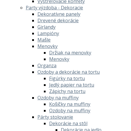
Vystreľovacie konfety
Party výzdoba - Dekoracie
Dekoratívne panely
Drevené dekorácie
Girlandy
Lampióny
Mašle
Menovky
Držiak na menovky
Menovky
Organza
Ozdoby a dekorácie na tortu
Figúrky na tortu
Jedlý papier na tortu
Zápichy na tortu
Ozdoby na muffiny
Košíčky na muffiny
Ozdoby na muffiny
Párty stolovanie
Dekorácie na stôl
Dekorácie na jedlo