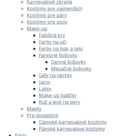
Karnevalové zbrane
Kostýmy pre najmenších
Kostýmy pre páry
Kostýmy pre psov
Make-up
Falošná krv
Farby na oči
Farby na tvár a telo
Farebné šošovky
Denné šošovky
Mesačné šošovky
Gély na nechty
Jazvy
Latex
Make-up balíčky
Rúž a lesk na pery
Masky
Pre dospelých
Dámské karnevalové kostýmy
Pánské karnevalove kostýmy
Párty