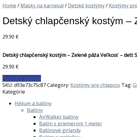
Home
/
Masky na karneval
/
Detské kostýmy
/
Kostýmy pre
Detský chlapčenský kostým – Z
29.90
€
Detský chlapčenský kostým – Zelené páža Veľkosť – deti: 
29.90
€
Pozrieť v eshope
SKU:
d93e73c75c87
Category:
Kostýmy pre chlapcov
Tag:
G
Kategórie
Hélium a balóny
Balóny
AirWalker balóny
Balón s priemerom 1 meter
Balónové girlandy
Balóny s potlačou