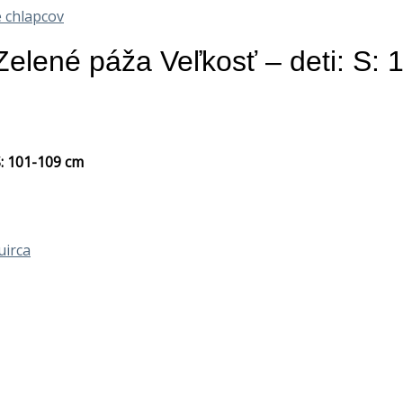
 chlapcov
elené páža Veľkosť – deti: S:
S: 101-109 cm
uirca