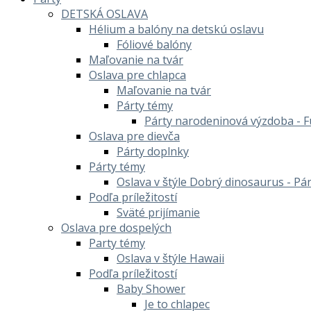
DETSKÁ OSLAVA
Hélium a balóny na detskú oslavu
Fóliové balóny
Maľovanie na tvár
Oslava pre chlapca
Maľovanie na tvár
Párty témy
Párty narodeninová výzdoba - F
Oslava pre dievča
Párty doplnky
Párty témy
Oslava v štýle Dobrý dinosaurus - Pá
Podľa príležitostí
Sväté prijímanie
Oslava pre dospelých
Party témy
Oslava v štýle Hawaii
Podľa príležitostí
Baby Shower
Je to chlapec