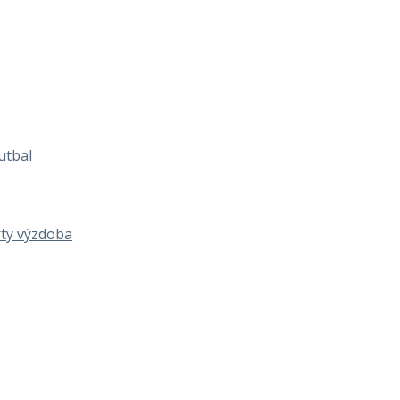
utbal
rty výzdoba