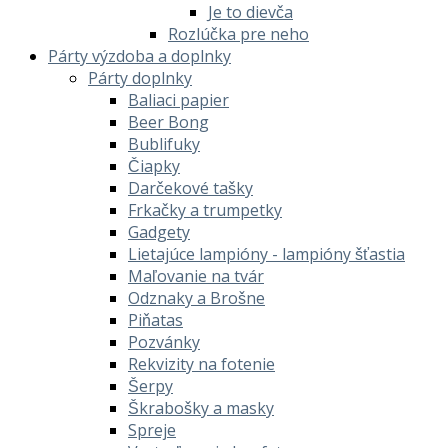
Je to dievča
Rozlúčka pre neho
Párty výzdoba a doplnky
Párty doplnky
Baliaci papier
Beer Bong
Bublifuky
Čiapky
Darčekové tašky
Frkačky a trumpetky
Gadgety
Lietajúce lampióny - lampióny šťastia
Maľovanie na tvár
Odznaky a Brošne
Piňatas
Pozvánky
Rekvizity na fotenie
Šerpy
Škrabošky a masky
Spreje