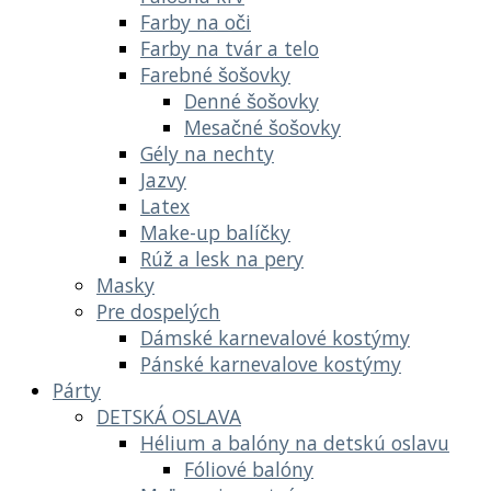
Farby na oči
Farby na tvár a telo
Farebné šošovky
Denné šošovky
Mesačné šošovky
Gély na nechty
Jazvy
Latex
Make-up balíčky
Rúž a lesk na pery
Masky
Pre dospelých
Dámské karnevalové kostýmy
Pánské karnevalove kostýmy
Párty
DETSKÁ OSLAVA
Hélium a balóny na detskú oslavu
Fóliové balóny