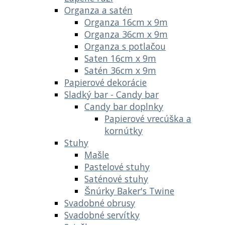
Organza a satén
Organza 16cm x 9m
Organza 36cm x 9m
Organza s potlačou
Saten 16cm x 9m
Satén 36cm x 9m
Papierové dekorácie
Sladký bar - Candy bar
Candy bar doplnky
Papierové vrecúška a
kornútky
Stuhy
Mašle
Pastelové stuhy
Saténové stuhy
Šnúrky Baker's Twine
Svadobné obrusy
Svadobné servítky