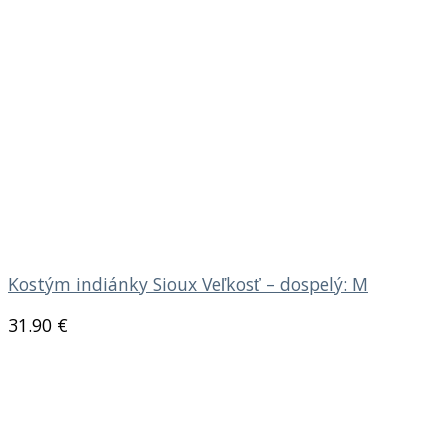
Kostým indiánky Sioux Veľkosť – dospelý: M
31.90
€