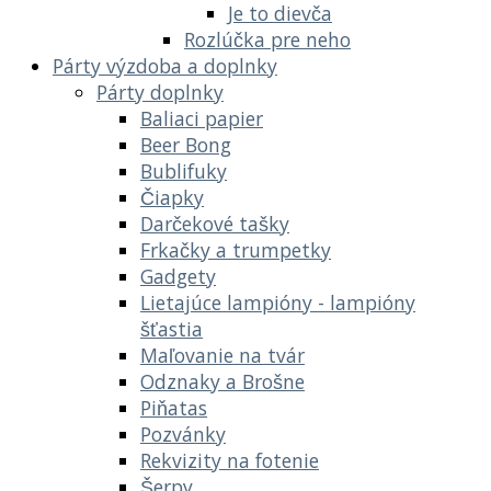
Je to dievča
Rozlúčka pre neho
Párty výzdoba a doplnky
Párty doplnky
Baliaci papier
Beer Bong
Bublifuky
Čiapky
Darčekové tašky
Frkačky a trumpetky
Gadgety
Lietajúce lampióny - lampióny
šťastia
Maľovanie na tvár
Odznaky a Brošne
Piňatas
Pozvánky
Rekvizity na fotenie
Šerpy