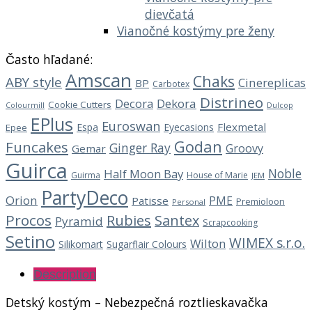
dievčatá
Vianočné kostýmy pre ženy
Často hľadané:
Amscan
Chaks
ABY style
Cinereplicas
BP
Carbotex
Distrineo
Decora
Dekora
Cookie Cutters
Dulcop
Colourmill
EPlus
Euroswan
Flexmetal
Espa
Eyecasions
Epee
Godan
Funcakes
Ginger Ray
Groovy
Gemar
Guirca
Noble
Half Moon Bay
Guirma
House of Marie
JEM
PartyDeco
Orion
PME
Patisse
Premioloon
Personal
Procos
Rubies
Santex
Pyramid
Scrapcooking
Setino
WIMEX s.r.o.
Wilton
Silikomart
Sugarflair Colours
Description
Detský kostým – Nebezpečná roztlieskavačka