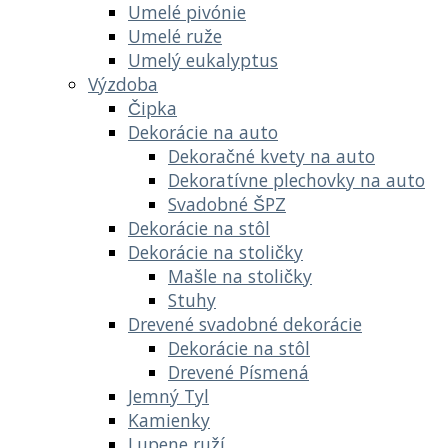
Umelé pivónie
Umelé ruže
Umelý eukalyptus
Výzdoba
Čipka
Dekorácie na auto
Dekoračné kvety na auto
Dekoratívne plechovky na auto
Svadobné ŠPZ
Dekorácie na stôl
Dekorácie na stoličky
Mašle na stoličky
Stuhy
Drevené svadobné dekorácie
Dekorácie na stôl
Drevené Písmená
Jemný Tyl
Kamienky
Lupene ruží