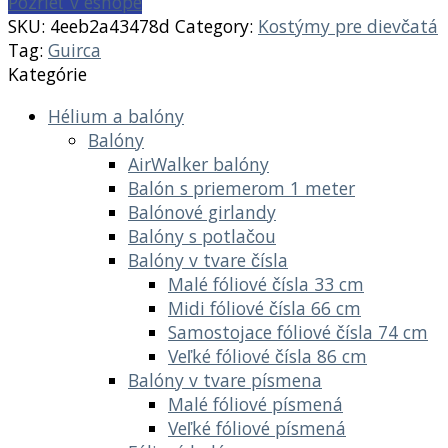
Pozrieť v eshope
SKU:
4eeb2a43478d
Category:
Kostýmy pre dievčatá
Tag:
Guirca
Kategórie
Hélium a balóny
Balóny
AirWalker balóny
Balón s priemerom 1 meter
Balónové girlandy
Balóny s potlačou
Balóny v tvare čísla
Malé fóliové čísla 33 cm
Midi fóliové čísla 66 cm
Samostojace fóliové čísla 74 cm
Veľké fóliové čísla 86 cm
Balóny v tvare písmena
Malé fóliové písmená
Veľké fóliové písmená