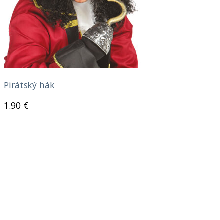
Pirátský hák
1.90
€