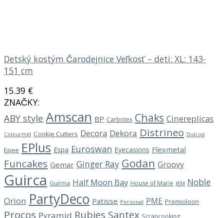
Detský kostým Čarodejnice Veľkosť – deti: XL: 143-
151 cm
15.39
€
ZNAČKY:
Amscan
Chaks
ABY style
Cinereplicas
BP
Carbotex
Distrineo
Decora
Dekora
Cookie Cutters
Dulcop
Colourmill
EPlus
Euroswan
Flexmetal
Espa
Eyecasions
Epee
Godan
Funcakes
Ginger Ray
Groovy
Gemar
Guirca
Noble
Half Moon Bay
Guirma
House of Marie
JEM
PartyDeco
Orion
PME
Patisse
Premioloon
Personal
Procos
Rubies
Santex
Pyramid
Scrapcooking