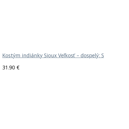
Kostým indiánky Sioux Veľkosť – dospelý: S
31.90
€