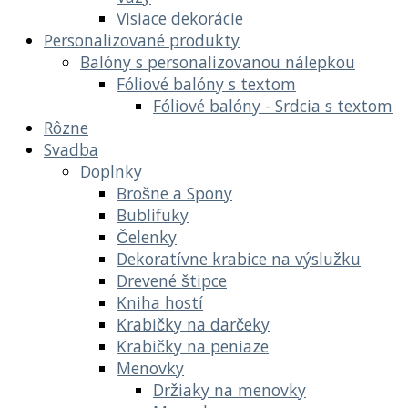
Visiace dekorácie
Personalizované produkty
Balóny s personalizovanou nálepkou
Fóliové balóny s textom
Fóliové balóny - Srdcia s textom
Rôzne
Svadba
Doplnky
Brošne a Spony
Bublifuky
Čelenky
Dekoratívne krabice na výslužku
Drevené štipce
Kniha hostí
Krabičky na darčeky
Krabičky na peniaze
Menovky
Držiaky na menovky