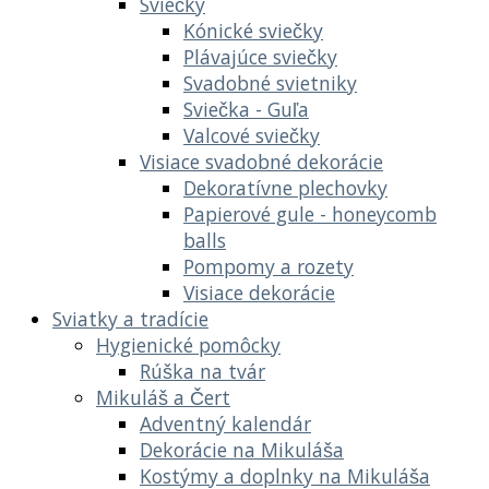
Sviečky
Kónické sviečky
Plávajúce sviečky
Svadobné svietniky
Sviečka - Guľa
Valcové sviečky
Visiace svadobné dekorácie
Dekoratívne plechovky
Papierové gule - honeycomb
balls
Pompomy a rozety
Visiace dekorácie
Sviatky a tradície
Hygienické pomôcky
Rúška na tvár
Mikuláš a Čert
Adventný kalendár
Dekorácie na Mikuláša
Kostýmy a doplnky na Mikuláša