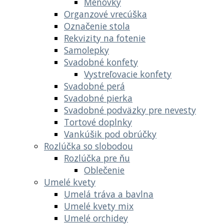
Menovky
Organzové vrecúška
Označenie stola
Rekvizity na fotenie
Samolepky
Svadobné konfety
Vystreľovacie konfety
Svadobné perá
Svadobné pierka
Svadobné podväzky pre nevesty
Tortové doplnky
Vankúšik pod obrúčky
Rozlúčka so slobodou
Rozlúčka pre ňu
Oblečenie
Umelé kvety
Umelá tráva a bavlna
Umelé kvety mix
Umelé orchidey