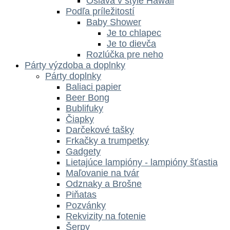
Oslava v štýle Hawaii
Podľa príležitostí
Baby Shower
Je to chlapec
Je to dievča
Rozlúčka pre neho
Párty výzdoba a doplnky
Párty doplnky
Baliaci papier
Beer Bong
Bublifuky
Čiapky
Darčekové tašky
Frkačky a trumpetky
Gadgety
Lietajúce lampióny - lampióny šťastia
Maľovanie na tvár
Odznaky a Brošne
Piňatas
Pozvánky
Rekvizity na fotenie
Šerpy