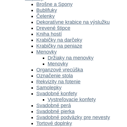
Brošne a Spony
Bublifuky
Čelenky
Dekoratívne krabice na výslužku
Drevené štipce
Kniha hostí
Krabičky na darčeky
Krabičky na peniaze
Menovky
Držiaky na menovky
Menovky
Organzové vrecúška
Označenie stola
Rekvizity na fotenie
Samolepky
Svadobné konfety
Vystreľovacie konfety
Svadobné perá
Svadobné pierka
Svadobné podväzky pre nevesty
Tortové doplnky