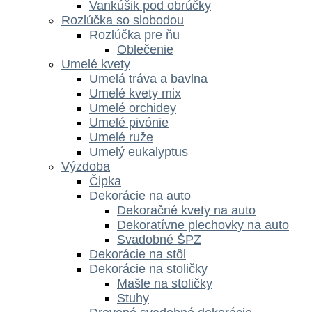
Vankúšik pod obrúčky
Rozlúčka so slobodou
Rozlúčka pre ňu
Oblečenie
Umelé kvety
Umelá tráva a bavlna
Umelé kvety mix
Umelé orchidey
Umelé pivónie
Umelé ruže
Umelý eukalyptus
Výzdoba
Čipka
Dekorácie na auto
Dekoračné kvety na auto
Dekoratívne plechovky na auto
Svadobné ŠPZ
Dekorácie na stôl
Dekorácie na stoličky
Mašle na stoličky
Stuhy