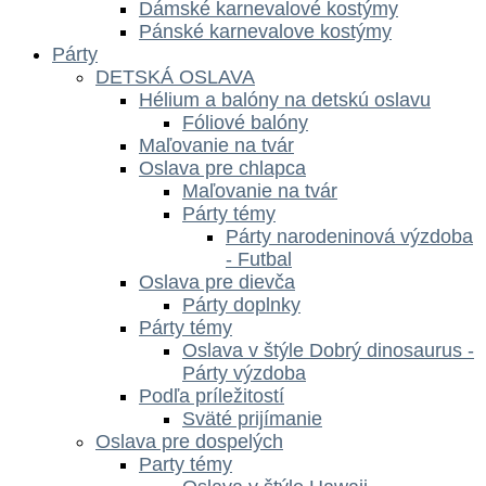
Dámské karnevalové kostýmy
Pánské karnevalove kostýmy
Párty
DETSKÁ OSLAVA
Hélium a balóny na detskú oslavu
Fóliové balóny
Maľovanie na tvár
Oslava pre chlapca
Maľovanie na tvár
Párty témy
Párty narodeninová výzdoba
- Futbal
Oslava pre dievča
Párty doplnky
Párty témy
Oslava v štýle Dobrý dinosaurus -
Párty výzdoba
Podľa príležitostí
Sväté prijímanie
Oslava pre dospelých
Party témy