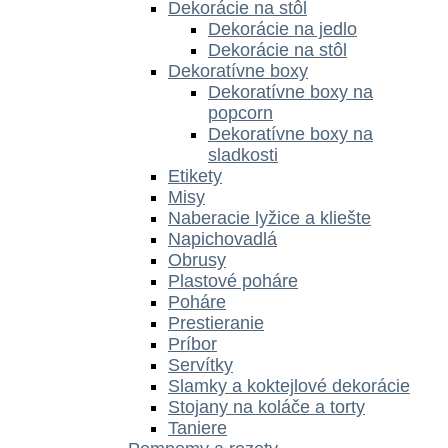
Dekorácie na stôl
Dekorácie na jedlo
Dekorácie na stôl
Dekoratívne boxy
Dekoratívne boxy na
popcorn
Dekoratívne boxy na
sladkosti
Etikety
Misy
Naberacie lyžice a kliešte
Napichovadlá
Obrusy
Plastové poháre
Poháre
Prestieranie
Príbor
Servítky
Slamky a koktejlové dekorácie
Stojany na koláče a torty
Taniere