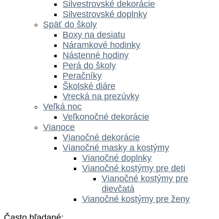
Silvestrovské dekorácie
Silvestrovské doplnky
Späť do školy
Boxy na desiatu
Náramkové hodinky
Nástenné hodiny
Perá do školy
Peračníky
Školské diáre
Vrecká na prezúvky
Veľká noc
Veľkonočné dekorácie
Vianoce
Vianočné dekorácie
Vianočné masky a kostýmy
Vianočné doplnky
Vianočné kostýmy pre deti
Vianočné kostýmy pre
dievčatá
Vianočné kostýmy pre ženy
Často hľadané: