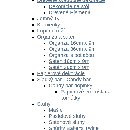
Drevené svadobné dekorácie
Dekorácie na stôl
Drevené Písmená
Jemný Tyl
Kamienky
Lupene ruží
Organza a satén
Organza 16cm x 9m
Organza 36cm x 9m
Organza s potlačou
Saten 16cm x 9m
Satén 36cm x 9m
Papierové dekorácie
Sladký bar - Candy bar
Candy bar doplnky
Papierové vrecúška a
kornútky
Stuhy
Mašle
Pastelové stuhy
Saténové stuhy
Šnúrky Baker's Twine