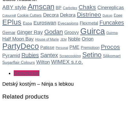
Amscan
Chaks
ABY style
Cinereplicas
BP
Carbotex
Distrineo
Dekora
Decora
Cookie Cutters
Epee
Colourmill
Dulcop
EPlus
Funcakes
Euroswan
Flexmetal
Espa
Eyecasions
Guirca
Godan
Ginger Ray
Gemar
Groovy
Guirma
Noble
Half Moon Bay
Orion
House of Marie
JEM
PartyDeco
Procos
Patisse
PME
Premioloon
Personal
Setino
Rubies
Santex
Pyramid
Silikomart
Scrapcooking
WIMEX s.r.o.
Wilton
Sugarflair Colours
Description
Detský kostým – Ninja s lebkou
Related products