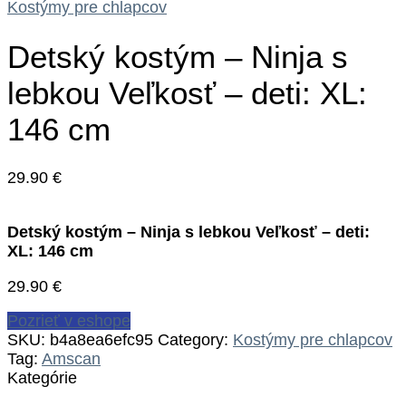
Kostýmy pre chlapcov
Detský kostým – Ninja s
lebkou Veľkosť – deti: XL:
146 cm
29.90
€
Detský kostým – Ninja s lebkou Veľkosť – deti:
XL: 146 cm
29.90
€
Pozrieť v eshope
SKU:
b4a8ea6efc95
Category:
Kostýmy pre chlapcov
Tag:
Amscan
Kategórie