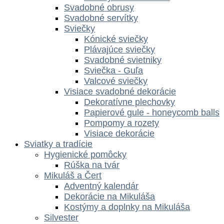
Svadobné obrusy
Svadobné servítky
Sviečky
Kónické sviečky
Plávajúce sviečky
Svadobné svietniky
Sviečka - Guľa
Valcové sviečky
Visiace svadobné dekorácie
Dekoratívne plechovky
Papierové gule - honeycomb balls
Pompomy a rozety
Visiace dekorácie
Sviatky a tradície
Hygienické pomôcky
Rúška na tvár
Mikuláš a Čert
Adventný kalendár
Dekorácie na Mikuláša
Kostýmy a doplnky na Mikuláša
Silvester