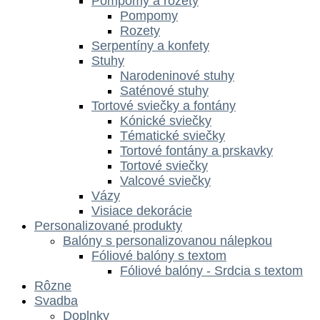
Pompomy a rozety
Pompomy
Rozety
Serpentíny a konfety
Stuhy
Narodeninové stuhy
Saténové stuhy
Tortové sviečky a fontány
Kónické sviečky
Tématické sviečky
Tortové fontány a prskavky
Tortové sviečky
Valcové sviečky
Vázy
Visiace dekorácie
Personalizované produkty
Balóny s personalizovanou nálepkou
Fóliové balóny s textom
Fóliové balóny - Srdcia s textom
Rôzne
Svadba
Doplnky