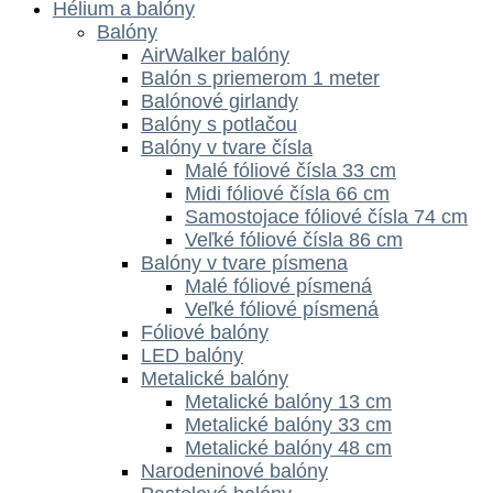
Hélium a balóny
Balóny
AirWalker balóny
Balón s priemerom 1 meter
Balónové girlandy
Balóny s potlačou
Balóny v tvare čísla
Malé fóliové čísla 33 cm
Midi fóliové čísla 66 cm
Samostojace fóliové čísla 74 cm
Veľké fóliové čísla 86 cm
Balóny v tvare písmena
Malé fóliové písmená
Veľké fóliové písmená
Fóliové balóny
LED balóny
Metalické balóny
Metalické balóny 13 cm
Metalické balóny 33 cm
Metalické balóny 48 cm
Narodeninové balóny