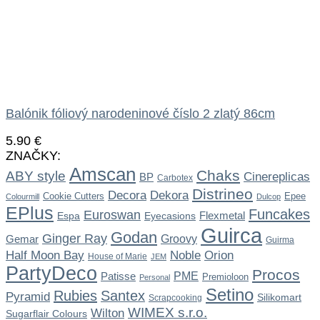
Balónik fóliový narodeninové číslo 2 zlatý 86cm
5.90
€
ZNAČKY:
Amscan
Chaks
ABY style
Cinereplicas
BP
Carbotex
Distrineo
Dekora
Decora
Cookie Cutters
Epee
Colourmill
Dulcop
EPlus
Funcakes
Euroswan
Flexmetal
Espa
Eyecasions
Guirca
Godan
Ginger Ray
Gemar
Groovy
Guirma
Noble
Half Moon Bay
Orion
House of Marie
JEM
PartyDeco
Procos
Patisse
PME
Premioloon
Personal
Setino
Rubies
Santex
Pyramid
Silikomart
Scrapcooking
WIMEX s.r.o.
Wilton
Sugarflair Colours