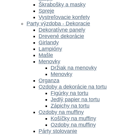
Škrabošky a masky
Spreje
Vystreľovacie konfety
Party výzdoba - Dekoracie
Dekoratívne panely
Drevené dekorácie
Girlandy
Lampióny
Mašle
Menovky
Držiak na menovky
Menovky
Organza
Ozdoby a dekorácie na tortu
Figúrky na tortu
Jedlý papier na tortu
Zápichy na tortu
Ozdoby na muffiny
Košíčky na muffiny
Ozdoby na muffiny
Párty stolovanie