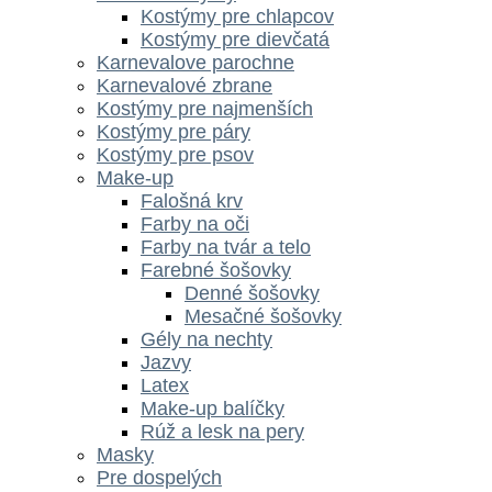
Kostýmy pre chlapcov
Kostýmy pre dievčatá
Karnevalove parochne
Karnevalové zbrane
Kostýmy pre najmenších
Kostýmy pre páry
Kostýmy pre psov
Make-up
Falošná krv
Farby na oči
Farby na tvár a telo
Farebné šošovky
Denné šošovky
Mesačné šošovky
Gély na nechty
Jazvy
Latex
Make-up balíčky
Rúž a lesk na pery
Masky
Pre dospelých