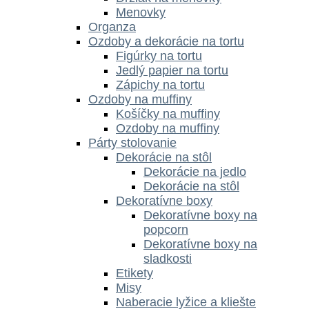
Menovky
Organza
Ozdoby a dekorácie na tortu
Figúrky na tortu
Jedlý papier na tortu
Zápichy na tortu
Ozdoby na muffiny
Košíčky na muffiny
Ozdoby na muffiny
Párty stolovanie
Dekorácie na stôl
Dekorácie na jedlo
Dekorácie na stôl
Dekoratívne boxy
Dekoratívne boxy na
popcorn
Dekoratívne boxy na
sladkosti
Etikety
Misy
Naberacie lyžice a kliešte