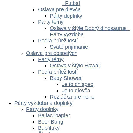
- Futbal
Oslava pre dievča
Párty doplnky
Párty témy
Oslava v štýle Dobrý dinosaurus -
Párty výzdoba
Podľa príležitostí
Sväté prijímanie
Oslava pre dospelých
Party témy
Oslava v štýle Hawaii
Podľa príležitostí
Baby Shower
Je to chlapec
Je to dievča
Rozlúčka pre neho
Párty výzdoba a doplnky
Párty doplnky
Baliaci papier
Beer Bong
Bublifuky