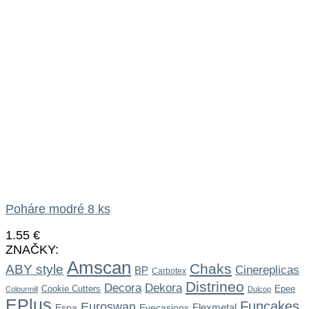
Poháre modré 8 ks
1.55
€
ZNAČKY:
Amscan
Chaks
ABY style
Cinereplicas
BP
Carbotex
Distrineo
Dekora
Decora
Cookie Cutters
Epee
Colourmill
Dulcop
EPlus
Funcakes
Euroswan
Flexmetal
Espa
Eyecasions