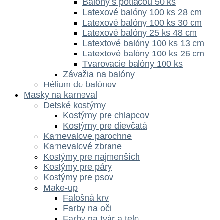
Balóny s potlačou 50 ks
Latexové balóny 100 ks 28 cm
Latexové balóny 100 ks 30 cm
Latexové balóny 25 ks 48 cm
Latextové balóny 100 ks 13 cm
Latextové balóny 100 ks 26 cm
Tvarovacie balóny 100 ks
Závažia na balóny
Hélium do balónov
Masky na karneval
Detské kostýmy
Kostýmy pre chlapcov
Kostýmy pre dievčatá
Karnevalove parochne
Karnevalové zbrane
Kostýmy pre najmenších
Kostýmy pre páry
Kostýmy pre psov
Make-up
Falošná krv
Farby na oči
Farby na tvár a telo