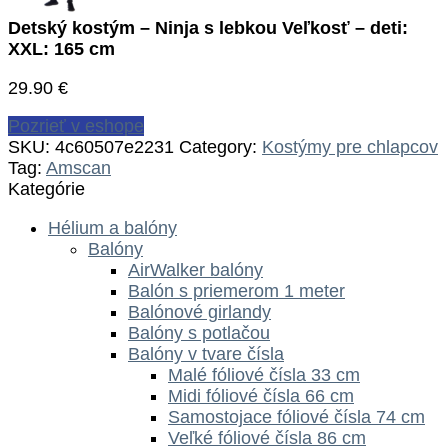
Detský kostým – Ninja s lebkou Veľkosť – deti:
XXL: 165 cm
29.90
€
Pozrieť v eshope
SKU:
4c60507e2231
Category:
Kostýmy pre chlapcov
Tag:
Amscan
Kategórie
Hélium a balóny
Balóny
AirWalker balóny
Balón s priemerom 1 meter
Balónové girlandy
Balóny s potlačou
Balóny v tvare čísla
Malé fóliové čísla 33 cm
Midi fóliové čísla 66 cm
Samostojace fóliové čísla 74 cm
Veľké fóliové čísla 86 cm