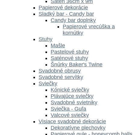
Satén 36cm x 9m
Papierové dekorácie
Sladký bar - Candy bar
Candy bar doplnky
Papierové vrecúška a
kornútky
Stuhy
Mašle
Pastelové stuhy
Saténové stuhy
Šnúrky Baker's Twine
Svadobné obrusy
Svadobné servítky
Sviečky
Kónické sviečky
Plávajúce sviečky
Svadobné svietniky
Sviečka - Guľa
Valcové sviečky
Visiace svadobné dekorácie
Dekoratívne plechovky
Papierové gule - honeycomb balls