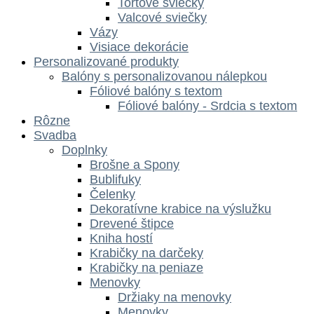
Tortové sviečky
Valcové sviečky
Vázy
Visiace dekorácie
Personalizované produkty
Balóny s personalizovanou nálepkou
Fóliové balóny s textom
Fóliové balóny - Srdcia s textom
Rôzne
Svadba
Doplnky
Brošne a Spony
Bublifuky
Čelenky
Dekoratívne krabice na výslužku
Drevené štipce
Kniha hostí
Krabičky na darčeky
Krabičky na peniaze
Menovky
Držiaky na menovky
Menovky