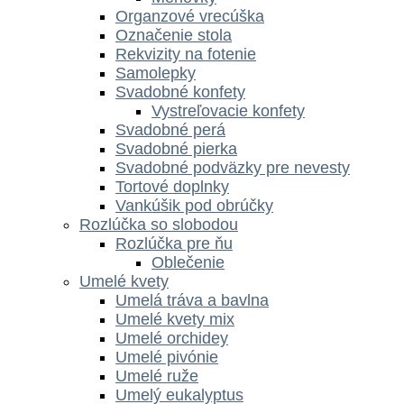
Organzové vrecúška
Označenie stola
Rekvizity na fotenie
Samolepky
Svadobné konfety
Vystreľovacie konfety
Svadobné perá
Svadobné pierka
Svadobné podväzky pre nevesty
Tortové doplnky
Vankúšik pod obrúčky
Rozlúčka so slobodou
Rozlúčka pre ňu
Oblečenie
Umelé kvety
Umelá tráva a bavlna
Umelé kvety mix
Umelé orchidey
Umelé pivónie
Umelé ruže
Umelý eukalyptus