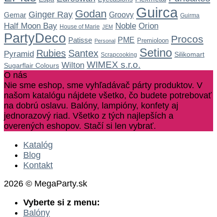
Guirca
Godan
Ginger Ray
Gemar
Groovy
Guirma
Noble
Half Moon Bay
Orion
House of Marie
JEM
PartyDeco
Procos
Patisse
PME
Premioloon
Personal
Setino
Rubies
Santex
Pyramid
Silikomart
Scrapcooking
WIMEX s.r.o.
Wilton
Sugarflair Colours
O nás
Nie sme eshop, sme vyhľadávač párty produktov. V
našom katalógu nájdete všetko, čo budete potrebovať
na dobrú oslavu. Balóny, lampióny, konfety aj
jednorazový riad. Všetko z tých najlepších a
overených eshopov. Stačí si len vybrať.
Katalóg
Blog
Kontakt
2026 © MegaParty.sk
Vyberte si z menu:
Balóny