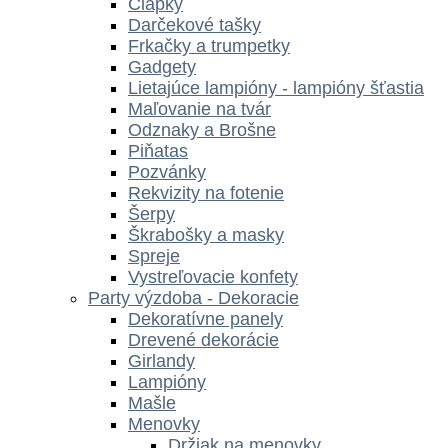
Čiapky
Darčekové tašky
Frkačky a trumpetky
Gadgety
Lietajúce lampióny - lampióny šťastia
Maľovanie na tvár
Odznaky a Brošne
Piňatas
Pozvánky
Rekvizity na fotenie
Šerpy
Škrabošky a masky
Spreje
Vystreľovacie konfety
Party výzdoba - Dekoracie
Dekoratívne panely
Drevené dekorácie
Girlandy
Lampióny
Mašle
Menovky
Držiak na menovky