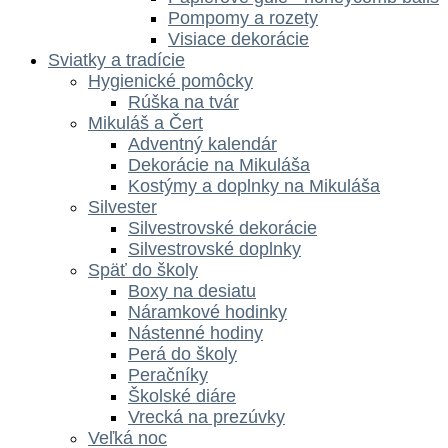
Pompomy a rozety
Visiace dekorácie
Sviatky a tradície
Hygienické pomôcky
Rúška na tvár
Mikuláš a Čert
Adventný kalendár
Dekorácie na Mikuláša
Kostýmy a doplnky na Mikuláša
Silvester
Silvestrovské dekorácie
Silvestrovské doplnky
Späť do školy
Boxy na desiatu
Náramkové hodinky
Nástenné hodiny
Perá do školy
Peračníky
Školské diáre
Vrecká na prezúvky
Veľká noc