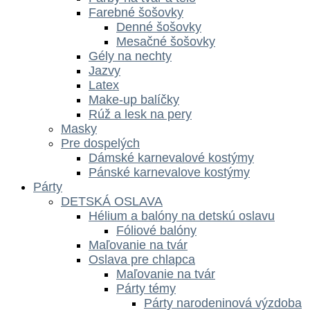
Farebné šošovky
Denné šošovky
Mesačné šošovky
Gély na nechty
Jazvy
Latex
Make-up balíčky
Rúž a lesk na pery
Masky
Pre dospelých
Dámské karnevalové kostýmy
Pánské karnevalove kostýmy
Párty
DETSKÁ OSLAVA
Hélium a balóny na detskú oslavu
Fóliové balóny
Maľovanie na tvár
Oslava pre chlapca
Maľovanie na tvár
Párty témy
Párty narodeninová výzdoba