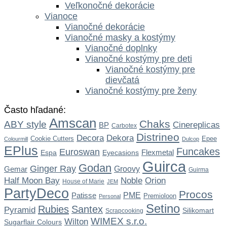
Veľkonočné dekorácie
Vianoce
Vianočné dekorácie
Vianočné masky a kostýmy
Vianočné doplnky
Vianočné kostýmy pre deti
Vianočné kostýmy pre
dievčatá
Vianočné kostýmy pre ženy
Často hľadané:
Amscan
Chaks
ABY style
Cinereplicas
BP
Carbotex
Distrineo
Dekora
Decora
Cookie Cutters
Epee
Colourmill
Dulcop
EPlus
Funcakes
Euroswan
Flexmetal
Espa
Eyecasions
Guirca
Godan
Ginger Ray
Gemar
Groovy
Guirma
Noble
Half Moon Bay
Orion
House of Marie
JEM
PartyDeco
Procos
Patisse
PME
Premioloon
Personal
Setino
Rubies
Santex
Pyramid
Silikomart
Scrapcooking
WIMEX s.r.o.
Wilton
Sugarflair Colours