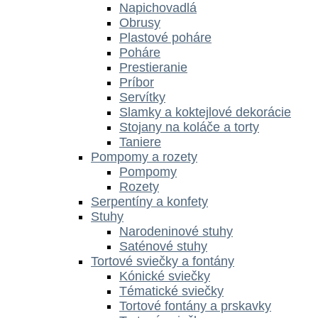
Napichovadlá
Obrusy
Plastové poháre
Poháre
Prestieranie
Príbor
Servítky
Slamky a koktejlové dekorácie
Stojany na koláče a torty
Taniere
Pompomy a rozety
Pompomy
Rozety
Serpentíny a konfety
Stuhy
Narodeninové stuhy
Saténové stuhy
Tortové sviečky a fontány
Kónické sviečky
Tématické sviečky
Tortové fontány a prskavky