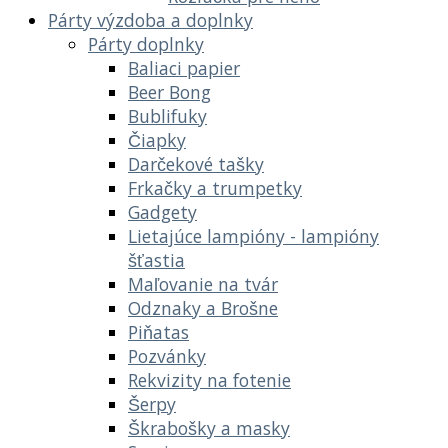
Párty výzdoba a doplnky
Párty doplnky
Baliaci papier
Beer Bong
Bublifuky
Čiapky
Darčekové tašky
Frkačky a trumpetky
Gadgety
Lietajúce lampióny - lampióny
šťastia
Maľovanie na tvár
Odznaky a Brošne
Piňatas
Pozvánky
Rekvizity na fotenie
Šerpy
Škrabošky a masky