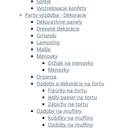
Spreje
Vystreľovacie konfety
Party výzdoba - Dekoracie
Dekoratívne panely
Drevené dekorácie
Girlandy
Lampióny
Mašle
Menovky
Držiak na menovky
Menovky
Organza
Ozdoby a dekorácie na tortu
Figúrky na tortu
Jedlý papier na tortu
Zápichy na tortu
Ozdoby na muffiny
Košíčky na muffiny
Ozdoby na muffiny