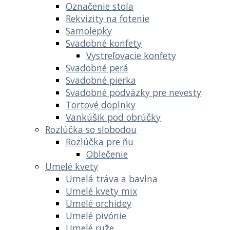
Označenie stola
Rekvizity na fotenie
Samolepky
Svadobné konfety
Vystreľovacie konfety
Svadobné perá
Svadobné pierka
Svadobné podväzky pre nevesty
Tortové doplnky
Vankúšik pod obrúčky
Rozlúčka so slobodou
Rozlúčka pre ňu
Oblečenie
Umelé kvety
Umelá tráva a bavlna
Umelé kvety mix
Umelé orchidey
Umelé pivónie
Umelé ruže