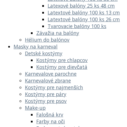
Latexové balóny 25 ks 48 cm
Latextové balóny 100 ks 13 cm
Latextové balóny 100 ks 26 cm
Tvarovacie balóny 100 ks
Závažia na balóny
Hélium do balónov
Masky na karneval
Detské kostýmy
Kostýmy pre chlapcov
Kostýmy pre dievčatá
Karnevalove parochne
Karnevalové zbrane
Kostýmy pre najmenších
Kostýmy pre páry
Kostýmy pre psov
Make-up
Falošná krv
Farby na oči