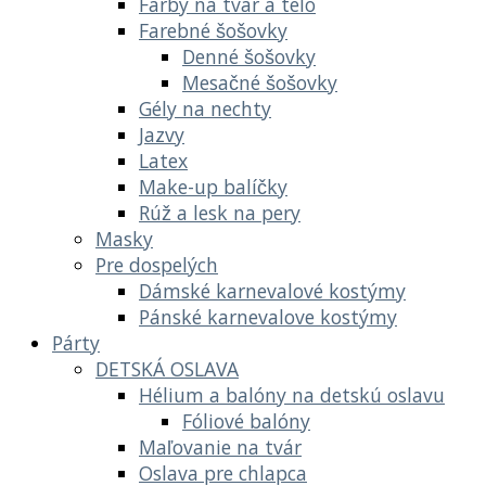
Farby na tvár a telo
Farebné šošovky
Denné šošovky
Mesačné šošovky
Gély na nechty
Jazvy
Latex
Make-up balíčky
Rúž a lesk na pery
Masky
Pre dospelých
Dámské karnevalové kostýmy
Pánské karnevalove kostýmy
Párty
DETSKÁ OSLAVA
Hélium a balóny na detskú oslavu
Fóliové balóny
Maľovanie na tvár
Oslava pre chlapca