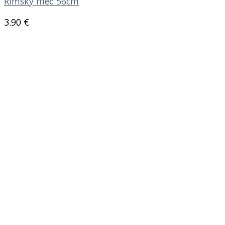
Rímský meč 56cm
3.90
€