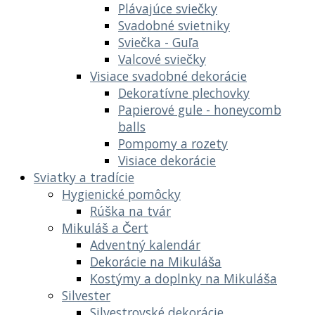
Plávajúce sviečky
Svadobné svietniky
Sviečka - Guľa
Valcové sviečky
Visiace svadobné dekorácie
Dekoratívne plechovky
Papierové gule - honeycomb
balls
Pompomy a rozety
Visiace dekorácie
Sviatky a tradície
Hygienické pomôcky
Rúška na tvár
Mikuláš a Čert
Adventný kalendár
Dekorácie na Mikuláša
Kostýmy a doplnky na Mikuláša
Silvester
Silvestrovské dekorácie