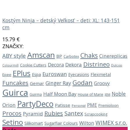
Kostým Ninja – detský Veľkosť – deti: XL: 143-151
cm
15.79
€
ZNAČKY:
Amscan
Chaks
ABY style
Cinereplicas
BP
Carbotex
Distrineo
Decora
Dekora
Cookie Cutters
Dulcop
Colourmill
EPlus
Euroswan
Flexmetal
Espa
Eyecasions
Epee
Godan
Funcakes
Ginger Ray
Groovy
Gemar
Guirca
Noble
Half Moon Bay
Guirma
House of Marie
JEM
PartyDeco
Orion
PME
Patisse
Premioloon
Personal
Procos
Rubies
Santex
Pyramid
Scrapcooking
Setino
WIMEX s.r.o.
Wilton
Silikomart
Sugarflair Colours