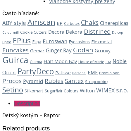
Vianočné kostýmy pre ženy
Často hľadané:
Amscan
Chaks
ABY style
Cinereplicas
BP
Carbotex
Distrineo
Decora
Dekora
Cookie Cutters
Dulcop
Colourmill
EPlus
Euroswan
Flexmetal
Espa
Eyecasions
Epee
Godan
Funcakes
Ginger Ray
Groovy
Gemar
Guirca
Noble
Half Moon Bay
Guirma
House of Marie
JEM
PartyDeco
Orion
PME
Patisse
Premioloon
Personal
Procos
Rubies
Santex
Pyramid
Scrapcooking
Setino
WIMEX s.r.o.
Wilton
Silikomart
Sugarflair Colours
Description
Detský kostým – Raptor
Related products