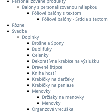
Personalizované produkty
Balóny s personalizovanou nálepkou
Fóliové balóny s textom
Fóliové balóny - Srdcia s textom
Rôzne
Svadba
Doplnky
Brošne a Spony
Bublifuky
Čelenky
Dekoratívne krabice na výslužku
Drevené štipce
Kniha hostí
Krabičky na darčeky
Krabičky na peniaze
Menovky
Držiaky na menovky
Menovky
Organzové vrecúška