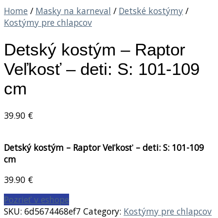
Home
/
Masky na karneval
/
Detské kostýmy
/
Kostýmy pre chlapcov
Detský kostým – Raptor
Veľkosť – deti: S: 101-109
cm
39.90
€
Detský kostým – Raptor Veľkosť – deti: S: 101-109
cm
39.90
€
Pozrieť v eshope
SKU:
6d5674468ef7
Category:
Kostýmy pre chlapcov