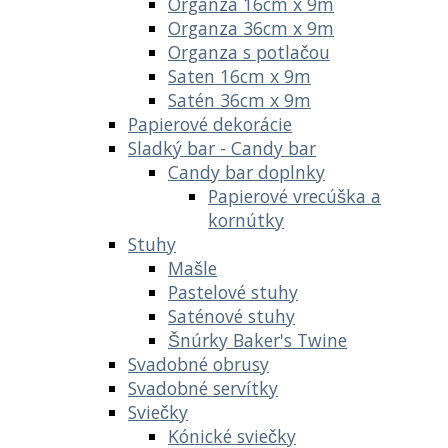
Organza 16cm x 9m
Organza 36cm x 9m
Organza s potlačou
Saten 16cm x 9m
Satén 36cm x 9m
Papierové dekorácie
Sladký bar - Candy bar
Candy bar doplnky
Papierové vrecúška a
kornútky
Stuhy
Mašle
Pastelové stuhy
Saténové stuhy
Šnúrky Baker's Twine
Svadobné obrusy
Svadobné servítky
Sviečky
Kónické sviečky