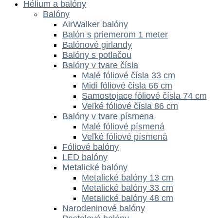
Hélium a balóny
Balóny
AirWalker balóny
Balón s priemerom 1 meter
Balónové girlandy
Balóny s potlačou
Balóny v tvare čísla
Malé fóliové čísla 33 cm
Midi fóliové čísla 66 cm
Samostojace fóliové čísla 74 cm
Veľké fóliové čísla 86 cm
Balóny v tvare písmena
Malé fóliové písmená
Veľké fóliové písmená
Fóliové balóny
LED balóny
Metalické balóny
Metalické balóny 13 cm
Metalické balóny 33 cm
Metalické balóny 48 cm
Narodeninové balóny