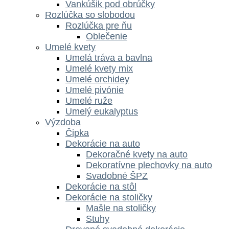
Vankúšik pod obrúčky
Rozlúčka so slobodou
Rozlúčka pre ňu
Oblečenie
Umelé kvety
Umelá tráva a bavlna
Umelé kvety mix
Umelé orchidey
Umelé pivónie
Umelé ruže
Umelý eukalyptus
Výzdoba
Čipka
Dekorácie na auto
Dekoračné kvety na auto
Dekoratívne plechovky na auto
Svadobné ŠPZ
Dekorácie na stôl
Dekorácie na stoličky
Mašle na stoličky
Stuhy