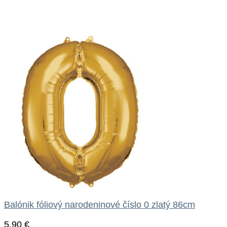
Balónik fóliový narodeninové číslo 0 zlatý 86cm
5.90
€