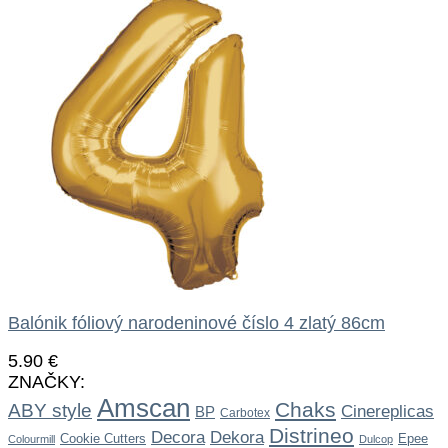
Balónik fóliový narodeninové číslo 4 zlatý 86cm
5.90
€
ZNAČKY:
Amscan
Chaks
ABY style
Cinereplicas
BP
Carbotex
Distrineo
Dekora
Decora
Cookie Cutters
Epee
Colourmill
Dulcop