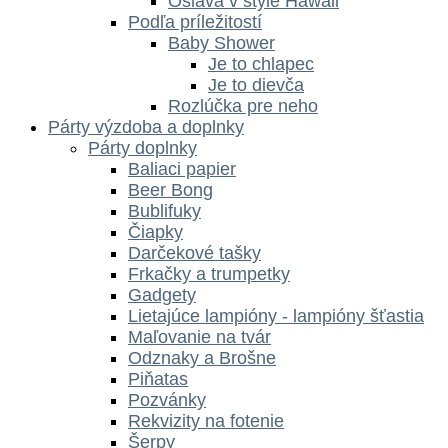
Oslava v štýle Hawaii
Podľa príležitostí
Baby Shower
Je to chlapec
Je to dievča
Rozlúčka pre neho
Párty výzdoba a doplnky
Párty doplnky
Baliaci papier
Beer Bong
Bublifuky
Čiapky
Darčekové tašky
Frkačky a trumpetky
Gadgety
Lietajúce lampióny - lampióny šťastia
Maľovanie na tvár
Odznaky a Brošne
Piňatas
Pozvánky
Rekvizity na fotenie
Šerpy