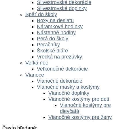
Silvestrovské dekorácie
Silvestrovské doplnky
Späť do školy
Boxy na desiatu
Náramkové hodinky
Nástenné hodiny
Perá do školy
Peračníky
Školské diáre
Vrecká na prezúvky
Veľká noc
Veľkonočné dekorácie
Vianoce
Vianočné dekorácie
Vianočné masky a kostýmy
Vianočné doplnky
Vianočné kostýmy pre deti
Vianočné kostýmy pre
dievčatá
Vianočné kostýmy pre ženy
Často hľadané: