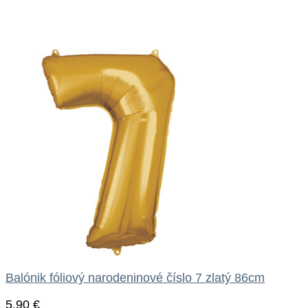
Balónik fóliový narodeninové číslo 7 zlatý 86cm
5.90
€