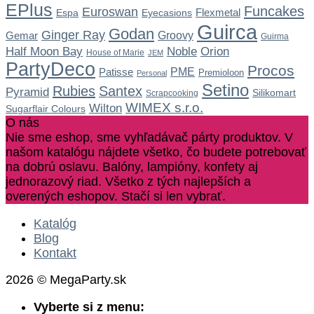
EPlus
Funcakes
Euroswan
Flexmetal
Espa
Eyecasions
Guirca
Godan
Ginger Ray
Gemar
Groovy
Guirma
Noble
Half Moon Bay
Orion
House of Marie
JEM
PartyDeco
Procos
Patisse
PME
Premioloon
Personal
Setino
Rubies
Santex
Pyramid
Silikomart
Scrapcooking
WIMEX s.r.o.
Wilton
Sugarflair Colours
O nás
Nie sme eshop, sme vyhľadávač párty produktov. V
našom katalógu nájdete všetko, čo budete potrebovať
na dobrú oslavu. Balóny, lampióny, konfety aj
jednorazový riad. Všetko z tých najlepších a
overených eshopov. Stačí si len vybrať.
Katalóg
Blog
Kontakt
2026 © MegaParty.sk
Vyberte si z menu: