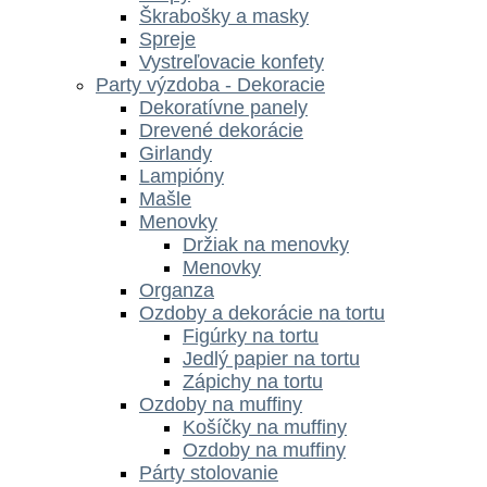
Škrabošky a masky
Spreje
Vystreľovacie konfety
Party výzdoba - Dekoracie
Dekoratívne panely
Drevené dekorácie
Girlandy
Lampióny
Mašle
Menovky
Držiak na menovky
Menovky
Organza
Ozdoby a dekorácie na tortu
Figúrky na tortu
Jedlý papier na tortu
Zápichy na tortu
Ozdoby na muffiny
Košíčky na muffiny
Ozdoby na muffiny
Párty stolovanie