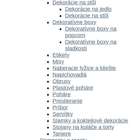
Dekorácie na stôl
Dekorácie na jedlo
Dekorácie na stôl
Dekoratívne boxy
Dekoratívne boxy na
popcorn
Dekoratívne boxy na
sladkosti
Etikety
Misy
Naberacie lyžice a kliešte
Napichovadlá
Obrusy
Plastové poháre
Poháre
Prestieranie
Príbor
Servítky
Slamky a koktejlové dekorácie
Stojany na koláče a torty
Taniere