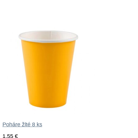
Poháre žlté 8 ks
1.55
€