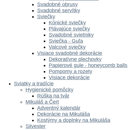
Svadobné obrusy
Svadobné servítky
Sviečky
Kónické sviečky
Plávajúce sviečky
Svadobné svietniky
Sviečka - Guľa
Valcové sviečky
Visiace svadobné dekorácie
Dekoratívne plechovky
Papierové gule - honeycomb balls
Pompomy a rozety
Visiace dekorácie
Sviatky a tradície
Hygienické pomôcky
Rúška na tvár
Mikuláš a Čert
Adventný kalendár
Dekorácie na Mikuláša
Kostýmy a doplnky na Mikuláša
Silvester