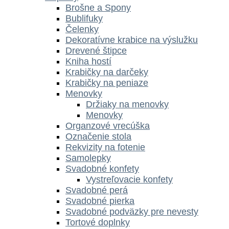
Brošne a Spony
Bublifuky
Čelenky
Dekoratívne krabice na výslužku
Drevené štipce
Kniha hostí
Krabičky na darčeky
Krabičky na peniaze
Menovky
Držiaky na menovky
Menovky
Organzové vrecúška
Označenie stola
Rekvizity na fotenie
Samolepky
Svadobné konfety
Vystreľovacie konfety
Svadobné perá
Svadobné pierka
Svadobné podväzky pre nevesty
Tortové doplnky