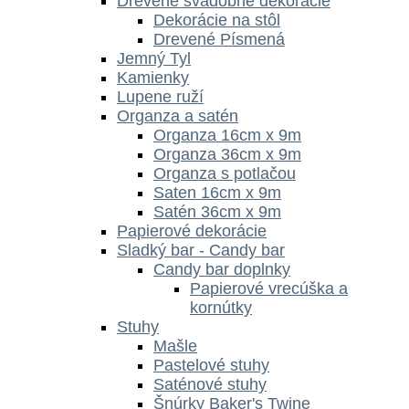
Drevené svadobné dekorácie
Dekorácie na stôl
Drevené Písmená
Jemný Tyl
Kamienky
Lupene ruží
Organza a satén
Organza 16cm x 9m
Organza 36cm x 9m
Organza s potlačou
Saten 16cm x 9m
Satén 36cm x 9m
Papierové dekorácie
Sladký bar - Candy bar
Candy bar doplnky
Papierové vrecúška a
kornútky
Stuhy
Mašle
Pastelové stuhy
Saténové stuhy
Šnúrky Baker's Twine