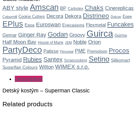
Amscan
Chaks
ABY style
Cinereplicas
BP
Carbotex
Distrineo
Dekora
Decora
Cookie Cutters
Epee
Colourmill
Dulcop
EPlus
Funcakes
Euroswan
Flexmetal
Espa
Eyecasions
Guirca
Godan
Ginger Ray
Gemar
Groovy
Guirma
Noble
Half Moon Bay
Orion
House of Marie
JEM
PartyDeco
Procos
Patisse
PME
Premioloon
Personal
Setino
Rubies
Santex
Pyramid
Silikomart
Scrapcooking
WIMEX s.r.o.
Wilton
Sugarflair Colours
Description
Detský kostým – Superman Classic
Related products