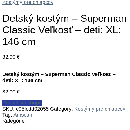
Kostýmy pre chlapcov
Detský kostým – Superman
Classic Veľkosť – deti: XL:
146 cm
32.90
€
Detský kostým – Superman Classic Veľkosť –
deti: XL: 146 cm
32.90
€
Pozrieť v eshope
SKU:
c05fcdd02055
Category:
Kostýmy pre chlapcov
Tag:
Amscan
Kategórie