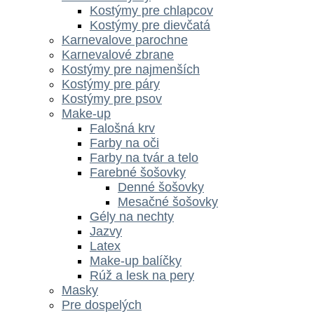
Kostýmy pre chlapcov
Kostýmy pre dievčatá
Karnevalove parochne
Karnevalové zbrane
Kostýmy pre najmenších
Kostýmy pre páry
Kostýmy pre psov
Make-up
Falošná krv
Farby na oči
Farby na tvár a telo
Farebné šošovky
Denné šošovky
Mesačné šošovky
Gély na nechty
Jazvy
Latex
Make-up balíčky
Rúž a lesk na pery
Masky
Pre dospelých