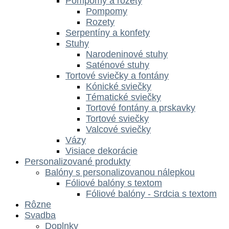
Pompomy a rozety
Pompomy
Rozety
Serpentíny a konfety
Stuhy
Narodeninové stuhy
Saténové stuhy
Tortové sviečky a fontány
Kónické sviečky
Tématické sviečky
Tortové fontány a prskavky
Tortové sviečky
Valcové sviečky
Vázy
Visiace dekorácie
Personalizované produkty
Balóny s personalizovanou nálepkou
Fóliové balóny s textom
Fóliové balóny - Srdcia s textom
Rôzne
Svadba
Doplnky