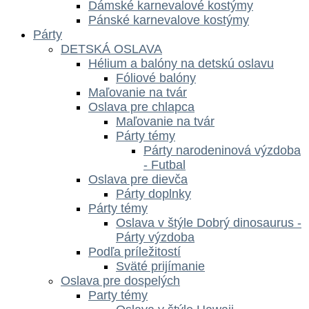
Dámské karnevalové kostýmy
Pánské karnevalove kostýmy
Párty
DETSKÁ OSLAVA
Hélium a balóny na detskú oslavu
Fóliové balóny
Maľovanie na tvár
Oslava pre chlapca
Maľovanie na tvár
Párty témy
Párty narodeninová výzdoba
- Futbal
Oslava pre dievča
Párty doplnky
Párty témy
Oslava v štýle Dobrý dinosaurus -
Párty výzdoba
Podľa príležitostí
Sväté prijímanie
Oslava pre dospelých
Party témy