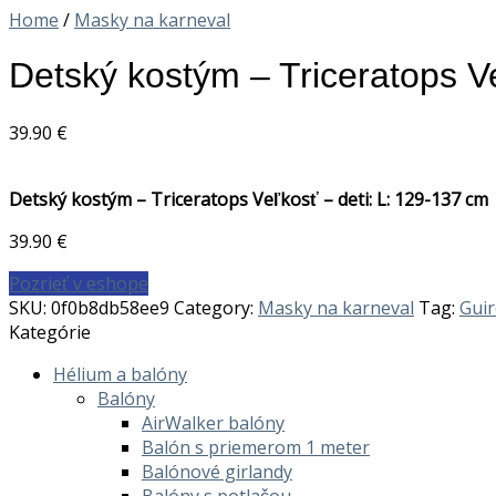
Home
/
Masky na karneval
Detský kostým – Triceratops Ve
39.90
€
Detský kostým – Triceratops Veľkosť – deti: L: 129-137 cm
39.90
€
Pozrieť v eshope
SKU:
0f0b8db58ee9
Category:
Masky na karneval
Tag:
Guir
Kategórie
Hélium a balóny
Balóny
AirWalker balóny
Balón s priemerom 1 meter
Balónové girlandy
Balóny s potlačou