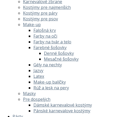
Karnevalové zbrane
Kostýmy pre najmenších
Kostýmy pre páry
Kostýmy pre psov
Make-up
Falošná krv
Farby na oči
Farby na tvár a telo
Farebné šošovky
Denné šošovky
Mesačné šošovky
Gély na nechty
Jazvy
Latex
Make-up balíčky
Rúž a lesk na pery
Masky
Pre dospelých
Dámské karnevalové kostýmy
Pánské karnevalove kostýmy
Párty