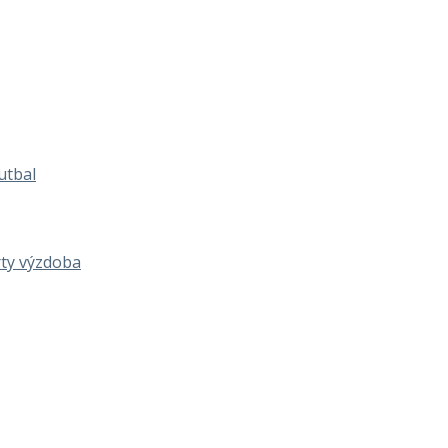
utbal
rty výzdoba