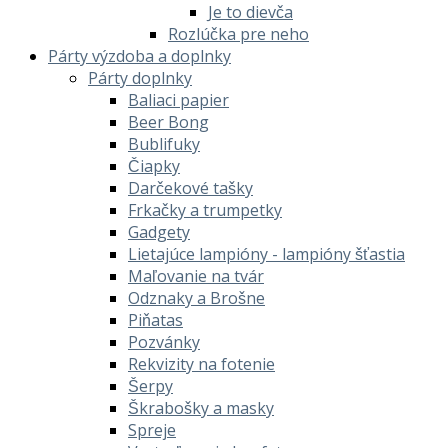
Je to dievča
Rozlúčka pre neho
Párty výzdoba a doplnky
Párty doplnky
Baliaci papier
Beer Bong
Bublifuky
Čiapky
Darčekové tašky
Frkačky a trumpetky
Gadgety
Lietajúce lampióny - lampióny šťastia
Maľovanie na tvár
Odznaky a Brošne
Piňatas
Pozvánky
Rekvizity na fotenie
Šerpy
Škrabošky a masky
Spreje