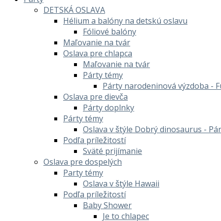
DETSKÁ OSLAVA
Hélium a balóny na detskú oslavu
Fóliové balóny
Maľovanie na tvár
Oslava pre chlapca
Maľovanie na tvár
Párty témy
Párty narodeninová výzdoba - F
Oslava pre dievča
Párty doplnky
Párty témy
Oslava v štýle Dobrý dinosaurus - Pá
Podľa príležitostí
Sväté prijímanie
Oslava pre dospelých
Party témy
Oslava v štýle Hawaii
Podľa príležitostí
Baby Shower
Je to chlapec