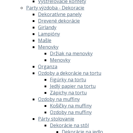
Vystreľovacie konfety
Party výzdoba - Dekoracie
Dekoratívne panely
Drevené dekorácie
Girlandy
Lampióny
Mašle
Menovky
Držiak na menovky
Menovky
Organza
Ozdoby a dekorácie na tortu
Figúrky na tortu
Jedlý papier na tortu
Zápichy na tortu
Ozdoby na muffiny
Košíčky na muffiny
Ozdoby na muffiny
Párty stolovanie
Dekorácie na stôl
Dekorácie na jedlo