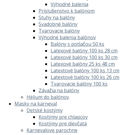
Výhodné balenia
Príslušenstvo k balónom
Stuhy na balóny
Svadobné balóny
Tvarovacie balóny
Výhodné balenia balónov
Balóny s potlačou 50 ks
Latexové balóny 100 ks 28 cm
Latexové balóny 100 ks 30 cm
Latexové balóny 25 ks 48 cm
Latextové balóny 100 ks 13 cm
Latextové balóny 100 ks 26 cm
Tvarovacie balóny 100 ks
Závažia na balóny
Hélium do balónov
Masky na karneval
Detské kostýmy
Kostýmy pre chlapcov
Kostýmy pre dievčatá
Karnevalove parochne